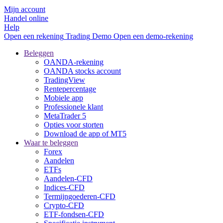
Mijn account
Handel online
Help
Open een rekening
Trading
Demo
Open een demo-rekening
Beleggen
OANDA-rekening
OANDA stocks account
TradingView
Rentepercentage
Mobiele app
Professionele klant
MetaTrader 5
Opties voor storten
Download de app of MT5
Waar te beleggen
Forex
Aandelen
ETFs
Aandelen-CFD
Indices-CFD
Termijngoederen-CFD
Crypto-CFD
ETF-fondsen-CFD