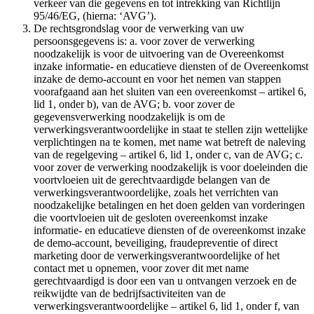
verkeer van die gegevens en tot intrekking van Richtlijn
95/46/EG, (hierna: ‘AVG’).
De rechtsgrondslag voor de verwerking van uw
persoonsgegevens is: a. voor zover de verwerking
noodzakelijk is voor de uitvoering van de Overeenkomst
inzake informatie- en educatieve diensten of de Overeenkomst
inzake de demo-account en voor het nemen van stappen
voorafgaand aan het sluiten van een overeenkomst – artikel 6,
lid 1, onder b), van de AVG; b. voor zover de
gegevensverwerking noodzakelijk is om de
verwerkingsverantwoordelijke in staat te stellen zijn wettelijke
verplichtingen na te komen, met name wat betreft de naleving
van de regelgeving – artikel 6, lid 1, onder c, van de AVG; c.
voor zover de verwerking noodzakelijk is voor doeleinden die
voortvloeien uit de gerechtvaardigde belangen van de
verwerkingsverantwoordelijke, zoals het verrichten van
noodzakelijke betalingen en het doen gelden van vorderingen
die voortvloeien uit de gesloten overeenkomst inzake
informatie- en educatieve diensten of de overeenkomst inzake
de demo-account, beveiliging, fraudepreventie of direct
marketing door de verwerkingsverantwoordelijke of het
contact met u opnemen, voor zover dit met name
gerechtvaardigd is door een van u ontvangen verzoek en de
reikwijdte van de bedrijfsactiviteiten van de
verwerkingsverantwoordelijke – artikel 6, lid 1, onder f, van