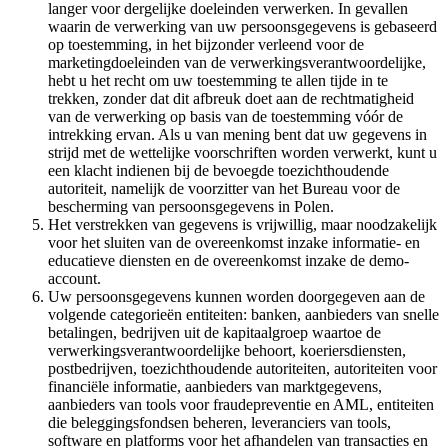
langer voor dergelijke doeleinden verwerken. In gevallen
waarin de verwerking van uw persoonsgegevens is gebaseerd
op toestemming, in het bijzonder verleend voor de
marketingdoeleinden van de verwerkingsverantwoordelijke,
hebt u het recht om uw toestemming te allen tijde in te
trekken, zonder dat dit afbreuk doet aan de rechtmatigheid
van de verwerking op basis van de toestemming vóór de
intrekking ervan. Als u van mening bent dat uw gegevens in
strijd met de wettelijke voorschriften worden verwerkt, kunt u
een klacht indienen bij de bevoegde toezichthoudende
autoriteit, namelijk de voorzitter van het Bureau voor de
bescherming van persoonsgegevens in Polen.
Het verstrekken van gegevens is vrijwillig, maar noodzakelijk
voor het sluiten van de overeenkomst inzake informatie- en
educatieve diensten en de overeenkomst inzake de demo-
account.
Uw persoonsgegevens kunnen worden doorgegeven aan de
volgende categorieën entiteiten: banken, aanbieders van snelle
betalingen, bedrijven uit de kapitaalgroep waartoe de
verwerkingsverantwoordelijke behoort, koeriersdiensten,
postbedrijven, toezichthoudende autoriteiten, autoriteiten voor
financiële informatie, aanbieders van marktgegevens,
aanbieders van tools voor fraudepreventie en AML, entiteiten
die beleggingsfondsen beheren, leveranciers van tools,
software en platforms voor het afhandelen van transacties en