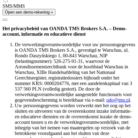
SMS/MMS
Open een demo-rekening »
Het privacybeleid van OANDA TMS Brokers S.A. – Demo-
account, informatie en educatieve dienst
De verwerkingsverantwoordelijke voor uw persoonsgegevens
is OANDA TMS Brokers S.A., gevestigd te Warschau, ul.
Rondo Daszyńskiego 1, 00-843 Warschau, NIP
(belastingnummer): 526-275-91-31, waarvoor de
Arrondissementsrechtbank voor de hoofdstad Warschau in
Warschau, XIIIe Handelsafdeling van het Nationaal
Gerechtsregister, registratiedossiers bijhoudt onder het
nummer KRS: 0000204776, met een aandelenkapitaal van 3
537 560 PLN (volledig gestort). De door de
verwerkingsverantwoordelijke aangestelde functionaris voor
gegevensbescherming is bereikbaar via e-mail:
odo@tms.pl
.
Uw persoonsgegevens worden verwerkt met het oog op het
sluiten en uitvoeren van de overeenkomst inzake informatie-
en educatieve diensten en de overeenkomst inzake de demo-
account tussen u en de verwerkingsverantwoordelijke, met
inbegrip van het nemen van maatregelen op verzoek van de
betrokkene voorafgaand aan het sluiten van deze