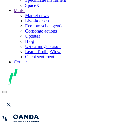
Specificatie instrument
SpaceX
Markt
Market news
Live-koersen
Economische agenda
Corporate actions
Updates
Blog
US earnings season
Learn TradingView
Client sentiment
Contact