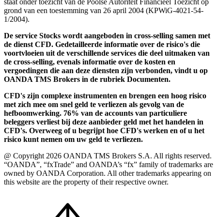
staat onder toezicht van de Poolse Autoriteit Financieel Toezicht op
grond van een toestemming van 26 april 2004 (KPWiG-4021-54-
1/2004).
De service Stocks wordt aangeboden in cross-selling samen met
de dienst CFD. Gedetailleerde informatie over de risico's die
voortvloeien uit de verschillende services die deel uitmaken van
de cross-selling, evenals informatie over de kosten en
vergoedingen die aan deze diensten zijn verbonden, vindt u op
OANDA TMS Brokers in de rubriek Documenten.
CFD's zijn complexe instrumenten en brengen een hoog risico
met zich mee om snel geld te verliezen als gevolg van de
hefboomwerking. 76% van de accounts van particuliere
beleggers verliest bij deze aanbieder geld met het handelen in
CFD's. Overweeg of u begrijpt hoe CFD's werken en of u het
risico kunt nemen om uw geld te verliezen.
@ Copyright 2026 OANDA TMS Brokers S.A. All rights reserved.
“OANDA”, “fxTrade” and OANDA’s “fx” family of trademarks are
owned by OANDA Corporation. All other trademarks appearing on
this website are the property of their respective owner.