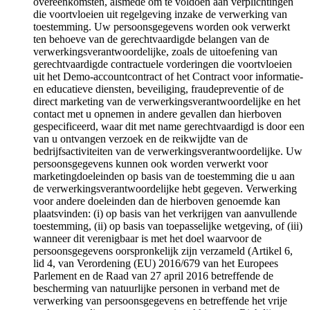
overeenkomsten, alsmede om te voldoen aan verplichtingen
die voortvloeien uit regelgeving inzake de verwerking van
toestemming. Uw persoonsgegevens worden ook verwerkt
ten behoeve van de gerechtvaardigde belangen van de
verwerkingsverantwoordelijke, zoals de uitoefening van
gerechtvaardigde contractuele vorderingen die voortvloeien
uit het Demo-accountcontract of het Contract voor informatie-
en educatieve diensten, beveiliging, fraudepreventie of de
direct marketing van de verwerkingsverantwoordelijke en het
contact met u opnemen in andere gevallen dan hierboven
gespecificeerd, waar dit met name gerechtvaardigd is door een
van u ontvangen verzoek en de reikwijdte van de
bedrijfsactiviteiten van de verwerkingsverantwoordelijke. Uw
persoonsgegevens kunnen ook worden verwerkt voor
marketingdoeleinden op basis van de toestemming die u aan
de verwerkingsverantwoordelijke hebt gegeven. Verwerking
voor andere doeleinden dan de hierboven genoemde kan
plaatsvinden: (i) op basis van het verkrijgen van aanvullende
toestemming, (ii) op basis van toepasselijke wetgeving, of (iii)
wanneer dit verenigbaar is met het doel waarvoor de
persoonsgegevens oorspronkelijk zijn verzameld (Artikel 6,
lid 4, van Verordening (EU) 2016/679 van het Europees
Parlement en de Raad van 27 april 2016 betreffende de
bescherming van natuurlijke personen in verband met de
verwerking van persoonsgegevens en betreffende het vrije