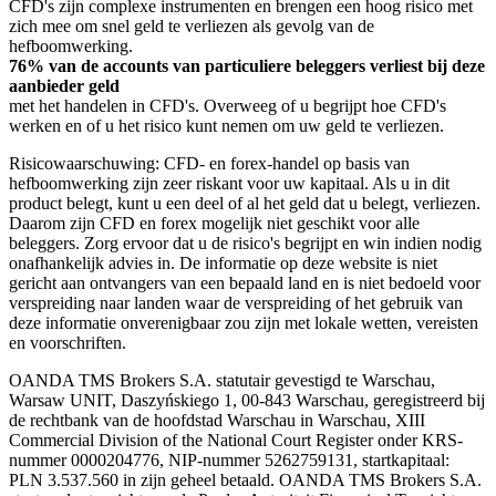
CFD's zijn complexe instrumenten en brengen een hoog risico met
zich mee om snel geld te verliezen als gevolg van de
hefboomwerking.
76% van de accounts van particuliere beleggers verliest bij deze
aanbieder geld
met het handelen in CFD's. Overweeg of u begrijpt hoe CFD's
werken en of u het risico kunt nemen om uw geld te verliezen.
Risicowaarschuwing: CFD- en forex-handel op basis van
hefboomwerking zijn zeer riskant voor uw kapitaal. Als u in dit
product belegt, kunt u een deel of al het geld dat u belegt, verliezen.
Daarom zijn CFD en forex mogelijk niet geschikt voor alle
beleggers. Zorg ervoor dat u de risico's begrijpt en win indien nodig
onafhankelijk advies in. De informatie op deze website is niet
gericht aan ontvangers van een bepaald land en is niet bedoeld voor
verspreiding naar landen waar de verspreiding of het gebruik van
deze informatie onverenigbaar zou zijn met lokale wetten, vereisten
en voorschriften.
OANDA TMS Brokers S.A. statutair gevestigd te Warschau,
Warsaw UNIT, Daszyńskiego 1, 00-843 Warschau, geregistreerd bij
de rechtbank van de hoofdstad Warschau in Warschau, XIII
Commercial Division of the National Court Register onder KRS-
nummer 0000204776, NIP-nummer 5262759131, startkapitaal:
PLN 3.537.560 in zijn geheel betaald. OANDA TMS Brokers S.A.