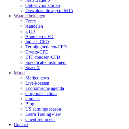
MetaTrader 5
Opties voor storten
Download de app of MT5
Waar te beleggen
Forex
Aandelen
ETFs
Aandelen-CFD
Indices-CFD
Termijngoederen-CFD
Crypto-CFD
ETF-fondsen-CFD
Specificatie instrument
SpaceX
Markt
Market news
Live-koersen
Economische agenda
Corporate actions
Updates
Blog
US earnings season
Learn TradingView
Client sentiment
Contact