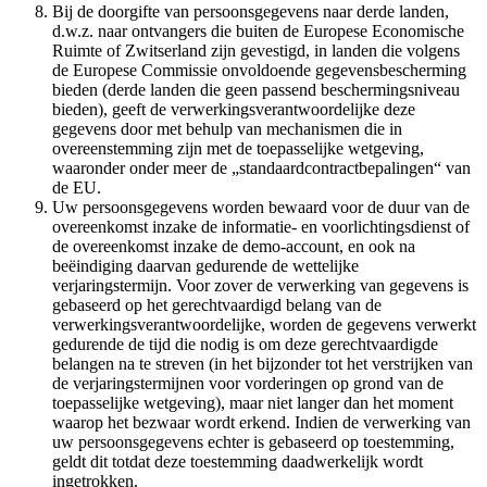
Bij de doorgifte van persoonsgegevens naar derde landen,
d.w.z. naar ontvangers die buiten de Europese Economische
Ruimte of Zwitserland zijn gevestigd, in landen die volgens
de Europese Commissie onvoldoende gegevensbescherming
bieden (derde landen die geen passend beschermingsniveau
bieden), geeft de verwerkingsverantwoordelijke deze
gegevens door met behulp van mechanismen die in
overeenstemming zijn met de toepasselijke wetgeving,
waaronder onder meer de „standaardcontractbepalingen“ van
de EU.
Uw persoonsgegevens worden bewaard voor de duur van de
overeenkomst inzake de informatie- en voorlichtingsdienst of
de overeenkomst inzake de demo-account, en ook na
beëindiging daarvan gedurende de wettelijke
verjaringstermijn. Voor zover de verwerking van gegevens is
gebaseerd op het gerechtvaardigd belang van de
verwerkingsverantwoordelijke, worden de gegevens verwerkt
gedurende de tijd die nodig is om deze gerechtvaardigde
belangen na te streven (in het bijzonder tot het verstrijken van
de verjaringstermijnen voor vorderingen op grond van de
toepasselijke wetgeving), maar niet langer dan het moment
waarop het bezwaar wordt erkend. Indien de verwerking van
uw persoonsgegevens echter is gebaseerd op toestemming,
geldt dit totdat deze toestemming daadwerkelijk wordt
ingetrokken.