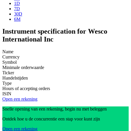
1D
7D
30D
6M
Instrument specification for Wesco
International Inc
Name
Currency
Symbol
Minimale orderwaarde
Ticker
Handelstijden
Type
Hours of accepting orders
ISIN
Open een rekening
Snelle opening van een rekening, begin nu met beleggen
Ontdek hoe u de concurrentie een stap voor kunt zijn
Open een rekening