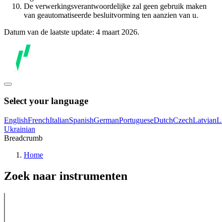
De verwerkingsverantwoordelijke zal geen gebruik maken
van geautomatiseerde besluitvorming ten aanzien van u.
Datum van de laatste update: 4 maart 2026.
Select your language
English
French
Italian
Spanish
German
Portuguese
Dutch
Czech
Latvian
L
Ukrainian
Breadcrumb
Home
Zoek naar instrumenten