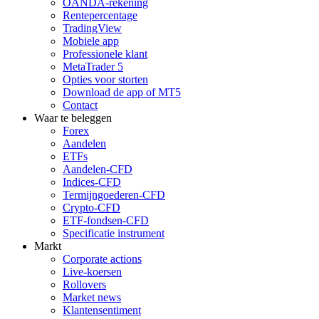
OANDA-rekening
Rentepercentage
TradingView
Mobiele app
Professionele klant
MetaTrader 5
Opties voor storten
Download de app of MT5
Contact
Waar te beleggen
Forex
Aandelen
ETFs
Aandelen-CFD
Indices-CFD
Termijngoederen-CFD
Crypto-CFD
ETF-fondsen-CFD
Specificatie instrument
Markt
Corporate actions
Live-koersen
Rollovers
Market news
Klantensentiment