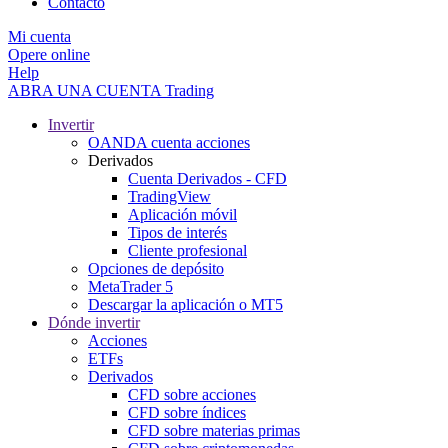
Contacto
Mi cuenta
Opere online
Help
ABRA UNA CUENTA
Trading
Invertir
OANDA cuenta acciones
Derivados
Cuenta Derivados - CFD
TradingView
Aplicación móvil
Tipos de interés
Cliente profesional
Opciones de depósito
MetaTrader 5
Descargar la aplicación o MT5
Dónde invertir
Acciones
ETFs
Derivados
CFD sobre acciones
CFD sobre índices
CFD sobre materias primas