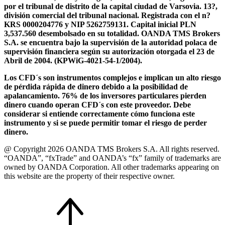
por el tribunal de distrito de la capital ciudad de Varsovia. 13?,
división comercial del tribunal nacional. Registrada con el n?
KRS 0000204776 y NIP 5262759131. Capital inicial PLN
3,537.560 desembolsado en su totalidad. OANDA TMS Brokers
S.A. se encuentra bajo la supervisión de la autoridad polaca de
supervisión financiera según su autorización otorgada el 23 de
Abril de 2004. (KPWiG-4021-54-1/2004).
Los CFD´s son instrumentos complejos e implican un alto riesgo
de pérdida rápida de dinero debido a la posibilidad de
apalancamiento. 76% de los inversores particulares pierden
dinero cuando operan CFD´s con este proveedor. Debe
considerar si entiende correctamente cómo funciona este
instrumento y si se puede permitir tomar el riesgo de perder
dinero.
@ Copyright 2026 OANDA TMS Brokers S.A. All rights reserved.
“OANDA”, “fxTrade” and OANDA’s “fx” family of trademarks are
owned by OANDA Corporation. All other trademarks appearing on
this website are the property of their respective owner.