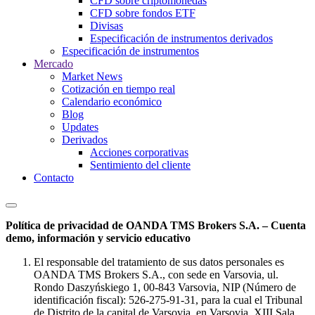
CFD sobre criptomonedas
CFD sobre fondos ETF
Divisas
Especificación de instrumentos derivados
Especificación de instrumentos
Mercado
Market News
Cotización en tiempo real
Calendario económico
Blog
Updates
Derivados
Acciones corporativas
Sentimiento del cliente
Contacto
Política de privacidad de OANDA TMS Brokers S.A. – Cuenta
demo, información y servicio educativo
El responsable del tratamiento de sus datos personales es
OANDA TMS Brokers S.A., con sede en Varsovia, ul.
Rondo Daszyńskiego 1, 00-843 Varsovia, NIP (Número de
identificación fiscal): 526-275-91-31, para la cual el Tribunal
de Distrito de la capital de Varsovia, en Varsovia, XIII Sala