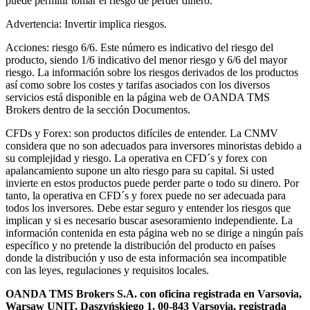
puede permitir tomar el riesgo de perder dinero.
Advertencia: Invertir implica riesgos.
Acciones: riesgo 6/6. Este número es indicativo del riesgo del
producto, siendo 1/6 indicativo del menor riesgo y 6/6 del mayor
riesgo. La información sobre los riesgos derivados de los productos
así como sobre los costes y tarifas asociados con los diversos
servicios está disponible en la página web de OANDA TMS
Brokers dentro de la sección Documentos.
CFDs y Forex: son productos difíciles de entender. La CNMV
considera que no son adecuados para inversores minoristas debido a
su complejidad y riesgo. La operativa en CFD´s y forex con
apalancamiento supone un alto riesgo para su capital. Si usted
invierte en estos productos puede perder parte o todo su dinero. Por
tanto, la operativa en CFD´s y forex puede no ser adecuada para
todos los inversores. Debe estar seguro y entender los riesgos que
implican y si es necesario buscar asesoramiento independiente. La
información contenida en esta página web no se dirige a ningún país
específico y no pretende la distribución del producto en países
donde la distribución y uso de esta información sea incompatible
con las leyes, regulaciones y requisitos locales.
OANDA TMS Brokers S.A. con oficina registrada en Varsovia,
Warsaw UNIT, Daszyńskiego 1, 00-843 Varsovia, registrada