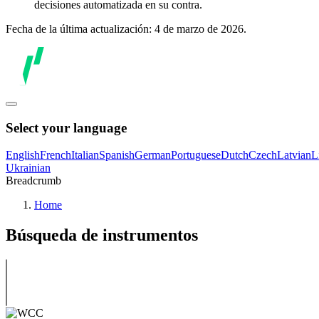
decisiones automatizada en su contra.
Fecha de la última actualización: 4 de marzo de 2026.
Select your language
English
French
Italian
Spanish
German
Portuguese
Dutch
Czech
Latvian
L
Ukrainian
Breadcrumb
Home
Búsqueda de instrumentos