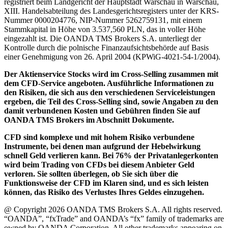
registriert beim Landgericht der Hauptstadt Warschau in Warschau,
XIII. Handelsabteilung des Landesgerichtsregisters unter der KRS-
Nummer 0000204776, NIP-Nummer 5262759131, mit einem
Stammkapital in Höhe von 3.537,560 PLN, das in voller Höhe
eingezahlt ist. Die OANDA TMS Brokers S.A. unterliegt der
Kontrolle durch die polnische Finanzaufsichtsbehörde auf Basis
einer Genehmigung von 26. April 2004 (KPWiG-4021-54-1/2004).
Der Aktienservice Stocks wird im Cross-Selling zusammen mit
dem CFD-Service angeboten. Ausführliche Informationen zu
den Risiken, die sich aus den verschiedenen Serviceleistungen
ergeben, die Teil des Cross-Selling sind, sowie Angaben zu den
damit verbundenen Kosten und Gebühren finden Sie auf
OANDA TMS Brokers im Abschnitt Dokumente.
CFD sind komplexe und mit hohem Risiko verbundene
Instrumente, bei denen man aufgrund der Hebelwirkung
schnell Geld verlieren kann. Bei 76% der Privatanlegerkonten
wird beim Trading von CFDs bei diesem Anbieter Geld
verloren. Sie sollten überlegen, ob Sie sich über die
Funktionsweise der CFD im Klaren sind, und es sich leisten
können, das Risiko des Verlustes Ihres Geldes einzugehen.
@ Copyright 2026 OANDA TMS Brokers S.A. All rights reserved.
“OANDA”, “fxTrade” and OANDA’s “fx” family of trademarks are
owned by OANDA Corporation. All other trademarks appearing on