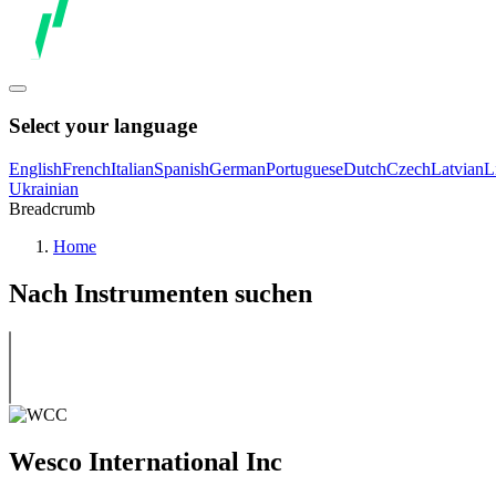
Select your language
English
French
Italian
Spanish
German
Portuguese
Dutch
Czech
Latvian
L
Ukrainian
Breadcrumb
Home
Nach Instrumenten suchen
Wesco International Inc