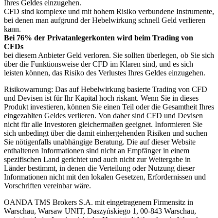
Ihres Geldes einzugehen.
CFD sind komplexe und mit hohem Risiko verbundene Instrumente,
bei denen man aufgrund der Hebelwirkung schnell Geld verlieren
kann.
Bei 76% der Privatanlegerkonten wird beim Trading von
CFDs
bei diesem Anbieter Geld verloren. Sie sollten überlegen, ob Sie sich
über die Funktionsweise der CFD im Klaren sind, und es sich
leisten können, das Risiko des Verlustes Ihres Geldes einzugehen.
Risikowarnung: Das auf Hebelwirkung basierte Trading von CFD
und Devisen ist für Ihr Kapital hoch riskant. Wenn Sie in dieses
Produkt investieren, können Sie einen Teil oder die Gesamtheit Ihres
eingezahlten Geldes verlieren. Von daher sind CFD und Devisen
nicht für alle Investoren gleichermaßen geeignet. Informieren Sie
sich unbedingt über die damit einhergehenden Risiken und suchen
Sie nötigenfalls unabhängige Beratung. Die auf dieser Website
enthaltenen Informationen sind nicht an Empfänger in einem
spezifischen Land gerichtet und auch nicht zur Weitergabe in
Länder bestimmt, in denen die Verteilung oder Nutzung dieser
Informationen nicht mit den lokalen Gesetzen, Erfordernissen und
Vorschriften vereinbar wäre.
OANDA TMS Brokers S.A. mit eingetragenem Firmensitz in
Warschau, Warsaw UNIT, Daszyńskiego 1, 00-843 Warschau,