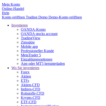
Mein Konto
Online-Handel
Help
Konto eröffnen
Trading
Demo
Demo-Konto eröffnen
Investieren
OANDA-Konto
OANDA stocks account
TradingView
Zinssätze
Mobile app
Professioneller Kunde
MetaTrader 5
Einzahlungsoptionen
App oder MT5 herunterladen
Wo Sie investieren
Forex
Aktien
ETFs
Aktien-CFD
Indizes-CFD
Rohstoffe-CFD
Krypto-CFD
ETF-CFD