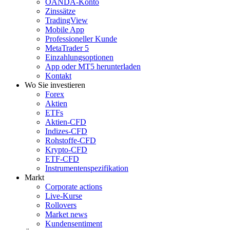
OANDA-Konto
Zinssätze
TradingView
Mobile App
Professioneller Kunde
MetaTrader 5
Einzahlungsoptionen
App oder MT5 herunterladen
Kontakt
Wo Sie investieren
Forex
Aktien
ETFs
Aktien-CFD
Indizes-CFD
Rohstoffe-CFD
Krypto-CFD
ETF-CFD
Instrumentenspezifikation
Markt
Corporate actions
Live-Kurse
Rollovers
Market news
Kundensentiment