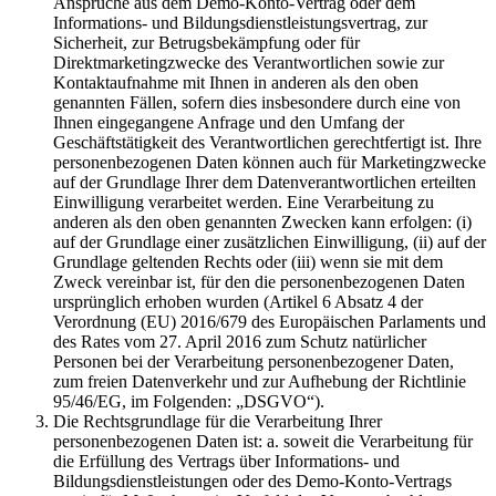
Ansprüche aus dem Demo-Konto-Vertrag oder dem
Informations- und Bildungsdienstleistungsvertrag, zur
Sicherheit, zur Betrugsbekämpfung oder für
Direktmarketingzwecke des Verantwortlichen sowie zur
Kontaktaufnahme mit Ihnen in anderen als den oben
genannten Fällen, sofern dies insbesondere durch eine von
Ihnen eingegangene Anfrage und den Umfang der
Geschäftstätigkeit des Verantwortlichen gerechtfertigt ist. Ihre
personenbezogenen Daten können auch für Marketingzwecke
auf der Grundlage Ihrer dem Datenverantwortlichen erteilten
Einwilligung verarbeitet werden. Eine Verarbeitung zu
anderen als den oben genannten Zwecken kann erfolgen: (i)
auf der Grundlage einer zusätzlichen Einwilligung, (ii) auf der
Grundlage geltenden Rechts oder (iii) wenn sie mit dem
Zweck vereinbar ist, für den die personenbezogenen Daten
ursprünglich erhoben wurden (Artikel 6 Absatz 4 der
Verordnung (EU) 2016/679 des Europäischen Parlaments und
des Rates vom 27. April 2016 zum Schutz natürlicher
Personen bei der Verarbeitung personenbezogener Daten,
zum freien Datenverkehr und zur Aufhebung der Richtlinie
95/46/EG, im Folgenden: „DSGVO“).
Die Rechtsgrundlage für die Verarbeitung Ihrer
personenbezogenen Daten ist: a. soweit die Verarbeitung für
die Erfüllung des Vertrags über Informations- und
Bildungsdienstleistungen oder des Demo-Konto-Vertrags