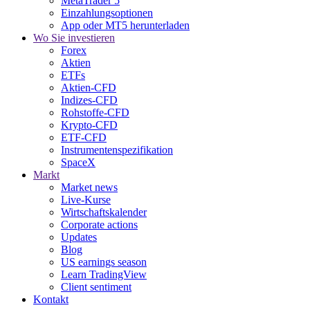
MetaTrader 5
Einzahlungsoptionen
App oder MT5 herunterladen
Wo Sie investieren
Forex
Aktien
ETFs
Aktien-CFD
Indizes-CFD
Rohstoffe-CFD
Krypto-CFD
ETF-CFD
Instrumentenspezifikation
SpaceX
Markt
Market news
Live-Kurse
Wirtschaftskalender
Corporate actions
Updates
Blog
US earnings season
Learn TradingView
Client sentiment
Kontakt