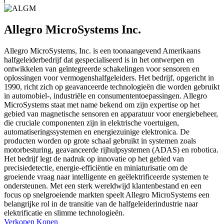
Allegro MicroSystems Inc.
Allegro MicroSystems, Inc. is een toonaangevend Amerikaans
halfgeleiderbedrijf dat gespecialiseerd is in het ontwerpen en
ontwikkelen van geïntegreerde schakelingen voor sensoren en
oplossingen voor vermogenshalfgeleiders. Het bedrijf, opgericht in
1990, richt zich op geavanceerde technologieën die worden gebruikt
in automobiel-, industriële en consumententoepassingen. Allegro
MicroSystems staat met name bekend om zijn expertise op het
gebied van magnetische sensoren en apparatuur voor energiebeheer,
die cruciale componenten zijn in elektrische voertuigen,
automatiseringssystemen en energiezuinige elektronica. De
producten worden op grote schaal gebruikt in systemen zoals
motorbesturing, geavanceerde rijhulpsystemen (ADAS) en robotica.
Het bedrijf legt de nadruk op innovatie op het gebied van
precisiedetectie, energie-efficiëntie en miniaturisatie om de
groeiende vraag naar intelligente en geëlektrificeerde systemen te
ondersteunen. Met een sterk wereldwijd klantenbestand en een
focus op snelgroeiende markten speelt Allegro MicroSystems een
belangrijke rol in de transitie van de halfgeleiderindustrie naar
elektrificatie en slimme technologieën.
Verkopen
Kopen