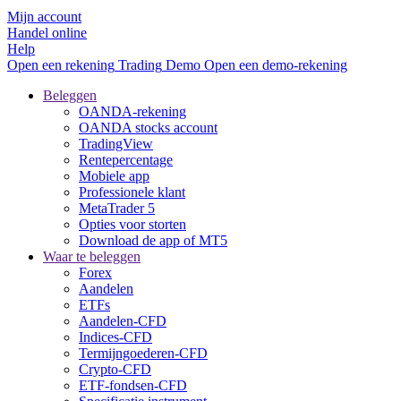
Mijn account
Handel online
Help
Open een rekening
Trading
Demo
Open een demo-rekening
Beleggen
OANDA-rekening
OANDA stocks account
TradingView
Rentepercentage
Mobiele app
Professionele klant
MetaTrader 5
Opties voor storten
Download de app of MT5
Waar te beleggen
Forex
Aandelen
ETFs
Aandelen-CFD
Indices-CFD
Termijngoederen-CFD
Crypto-CFD
ETF-fondsen-CFD