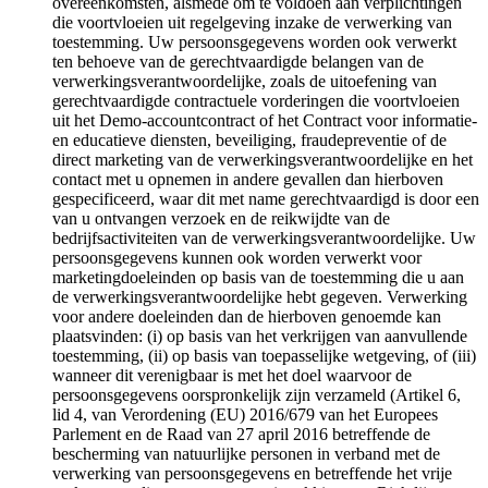
overeenkomsten, alsmede om te voldoen aan verplichtingen
die voortvloeien uit regelgeving inzake de verwerking van
toestemming. Uw persoonsgegevens worden ook verwerkt
ten behoeve van de gerechtvaardigde belangen van de
verwerkingsverantwoordelijke, zoals de uitoefening van
gerechtvaardigde contractuele vorderingen die voortvloeien
uit het Demo-accountcontract of het Contract voor informatie-
en educatieve diensten, beveiliging, fraudepreventie of de
direct marketing van de verwerkingsverantwoordelijke en het
contact met u opnemen in andere gevallen dan hierboven
gespecificeerd, waar dit met name gerechtvaardigd is door een
van u ontvangen verzoek en de reikwijdte van de
bedrijfsactiviteiten van de verwerkingsverantwoordelijke. Uw
persoonsgegevens kunnen ook worden verwerkt voor
marketingdoeleinden op basis van de toestemming die u aan
de verwerkingsverantwoordelijke hebt gegeven. Verwerking
voor andere doeleinden dan de hierboven genoemde kan
plaatsvinden: (i) op basis van het verkrijgen van aanvullende
toestemming, (ii) op basis van toepasselijke wetgeving, of (iii)
wanneer dit verenigbaar is met het doel waarvoor de
persoonsgegevens oorspronkelijk zijn verzameld (Artikel 6,
lid 4, van Verordening (EU) 2016/679 van het Europees
Parlement en de Raad van 27 april 2016 betreffende de
bescherming van natuurlijke personen in verband met de
verwerking van persoonsgegevens en betreffende het vrije