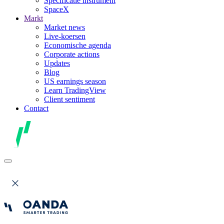
Specificatie instrument
SpaceX
Markt
Market news
Live-koersen
Economische agenda
Corporate actions
Updates
Blog
US earnings season
Learn TradingView
Client sentiment
Contact