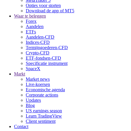
MetaTrader 5
Opties voor storten
Download de app of MT5
Waar te beleggen
Forex
Aandelen
ETFs
Aandelen-CFD
Indices-CFD
Termijngoederen-CFD
Crypto-CFD
ETF-fondsen-CFD
Specificatie instrument
SpaceX
Markt
Market news
Live-koersen
Economische agenda
Corporate actions
Updates
Blog
US earnings season
Learn TradingView
Client sentiment
Contact