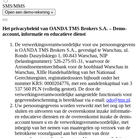
SMS/MMS
Open een demo-rekening »
Het privacybeleid van OANDA TMS Brokers S.A. – Demo-
account, informatie en educatieve dienst
De verwerkingsverantwoordelijke voor uw persoonsgegevens
is OANDA TMS Brokers S.A., gevestigd te Warschau, ul.
Rondo Daszyńskiego 1, 00-843 Warschau, NIP
(belastingnummer): 526-275-91-31, waarvoor de
Arrondissementsrechtbank voor de hoofdstad Warschau in
Warschau, XIIIe Handelsafdeling van het Nationaal
Gerechtsregister, registratiedossiers bijhoudt onder het
nummer KRS: 0000204776, met een aandelenkapitaal van 3
537 560 PLN (volledig gestort). De door de
verwerkingsverantwoordelijke aangestelde functionaris voor
gegevensbescherming is bereikbaar via e-mail:
odo@tms.pl
.
Uw persoonsgegevens worden verwerkt met het oog op het
sluiten en uitvoeren van de overeenkomst inzake informatie-
en educatieve diensten en de overeenkomst inzake de demo-
account tussen u en de verwerkingsverantwoordelijke, met
inbegrip van het nemen van maatregelen op verzoek van de
betrokkene voorafgaand aan het sluiten van deze