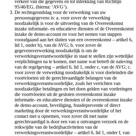
verkeer van die gegevens en tot intrekking van Richtlijn
95/46/EG, (hierna: ‘AVG’).
De rechtsgrondslag voor de verwerking van uw
persoonsgegevens is: a. voor zover de verwerking
noodzakelijk is voor de uitvoering van de Overeenkomst
inzake informatie- en educatieve diensten of de Overeenkomst
inzake de demo-account en voor het nemen van stappen
voorafgaand aan het sluiten van een overeenkomst – artikel 6,
lid 1, onder b), van de AVG; b. voor zover de
gegevensverwerking noodzakelijk is om de
verwerkingsverantwoordelijke in staat te stellen zijn wettelijke
verplichtingen na te komen, met name wat betreft de naleving
van de regelgeving – artikel 6, lid 1, onder c, van de AVG; c.
voor zover de verwerking noodzakelijk is voor doeleinden die
voortvloeien uit de gerechtvaardigde belangen van de
verwerkingsverantwoordelijke, zoals het verrichten van
noodzakelijke betalingen en het doen gelden van vorderingen
die voortvloeien uit de gesloten overeenkomst inzake
informatie- en educatieve diensten of de overeenkomst inzake
de demo-account, beveiliging, fraudepreventie of direct
marketing door de verwerkingsverantwoordelijke of het
contact met u opnemen, voor zover dit met name
gerechtvaardigd is door een van u ontvangen verzoek en de
reikwijdte van de bedrijfsactiviteiten van de
verwerkingsverantwoordelijke – artikel 6, lid 1, onder f, van