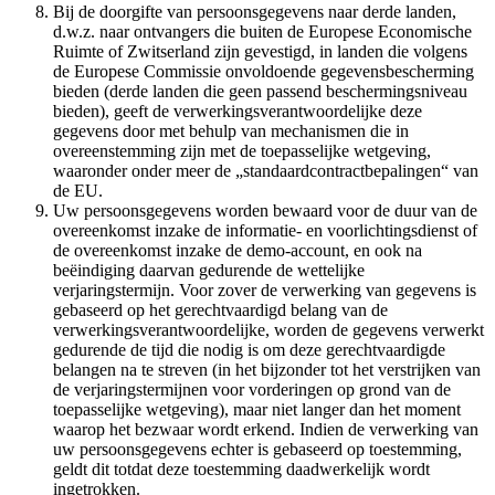
Bij de doorgifte van persoonsgegevens naar derde landen,
d.w.z. naar ontvangers die buiten de Europese Economische
Ruimte of Zwitserland zijn gevestigd, in landen die volgens
de Europese Commissie onvoldoende gegevensbescherming
bieden (derde landen die geen passend beschermingsniveau
bieden), geeft de verwerkingsverantwoordelijke deze
gegevens door met behulp van mechanismen die in
overeenstemming zijn met de toepasselijke wetgeving,
waaronder onder meer de „standaardcontractbepalingen“ van
de EU.
Uw persoonsgegevens worden bewaard voor de duur van de
overeenkomst inzake de informatie- en voorlichtingsdienst of
de overeenkomst inzake de demo-account, en ook na
beëindiging daarvan gedurende de wettelijke
verjaringstermijn. Voor zover de verwerking van gegevens is
gebaseerd op het gerechtvaardigd belang van de
verwerkingsverantwoordelijke, worden de gegevens verwerkt
gedurende de tijd die nodig is om deze gerechtvaardigde
belangen na te streven (in het bijzonder tot het verstrijken van
de verjaringstermijnen voor vorderingen op grond van de
toepasselijke wetgeving), maar niet langer dan het moment
waarop het bezwaar wordt erkend. Indien de verwerking van
uw persoonsgegevens echter is gebaseerd op toestemming,
geldt dit totdat deze toestemming daadwerkelijk wordt
ingetrokken.