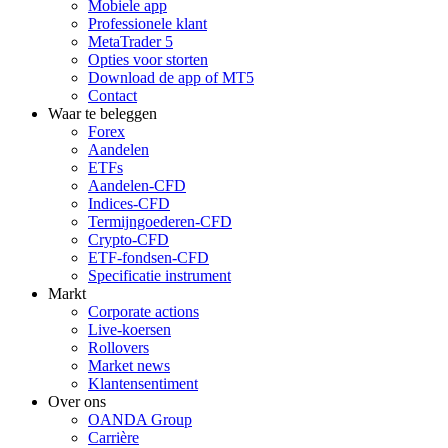
Mobiele app
Professionele klant
MetaTrader 5
Opties voor storten
Download de app of MT5
Contact
Waar te beleggen
Forex
Aandelen
ETFs
Aandelen-CFD
Indices-CFD
Termijngoederen-CFD
Crypto-CFD
ETF-fondsen-CFD
Specificatie instrument
Markt
Corporate actions
Live-koersen
Rollovers
Market news
Klantensentiment
Over ons
OANDA Group
Carrière