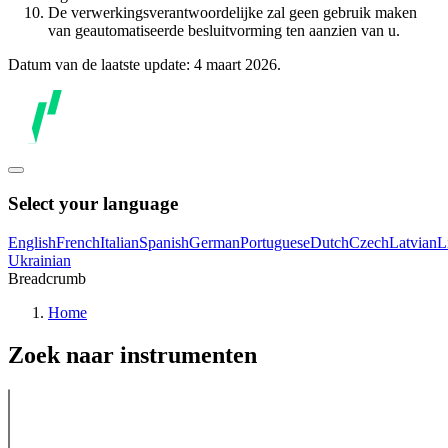
De verwerkingsverantwoordelijke zal geen gebruik maken
van geautomatiseerde besluitvorming ten aanzien van u.
Datum van de laatste update: 4 maart 2026.
Select your language
English
French
Italian
Spanish
German
Portuguese
Dutch
Czech
Latvian
L
Ukrainian
Breadcrumb
Home
Zoek naar instrumenten