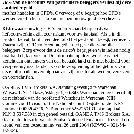
76% van de accounts van particuliere beleggers verliest bij deze
aanbieder geld
met het handelen in CFD's. Overweeg of u begrijpt hoe CFD's
werken en of u het risico kunt nemen om uw geld te verliezen.
Risicowaarschuwing: CFD- en forex-handel op basis van
hefboomwerking zijn zeer riskant voor uw kapitaal. Als u in dit
product belegt, kunt u een deel of al het geld dat u belegt, verliezen.
Daarom zijn CFD en forex mogelijk niet geschikt voor alle
beleggers. Zorg ervoor dat u de risico's begrijpt en win indien nodig
onafhankelijk advies in. De informatie op deze website is niet
gericht aan ontvangers van een bepaald land en is niet bedoeld voor
verspreiding naar landen waar de verspreiding of het gebruik van
deze informatie onverenigbaar zou zijn met lokale wetten, vereisten
en voorschriften.
OANDA TMS Brokers S.A. statutair gevestigd te Warschau,
Warsaw UNIT, Daszyńskiego 1, 00-843 Warschau, geregistreerd bij
de rechtbank van de hoofdstad Warschau in Warschau, XIII
Commercial Division of the National Court Register onder KRS-
nummer 0000204776, NIP-nummer 5262759131, startkapitaal:
PLN 3.537.560 in zijn geheel betaald. OANDA TMS Brokers S.A.
staat onder toezicht van de Poolse Autoriteit Financieel Toezicht op
grond van een toestemming van 26 april 2004 (KPWiG-4021-54-
1/2004).