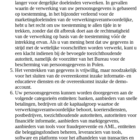
langer voor dergelijke doeleinden verwerken. In gevallen
waarin de verwerking van uw persoonsgegevens is gebaseerd
op toestemming, in het bijzonder verleend voor de
marketingdoeleinden van de verwerkingsverantwoordelijke,
hebt u het recht om uw toestemming te allen tijde in te
trekken, zonder dat dit afbreuk doet aan de rechtmatigheid
van de verwerking op basis van de toestemming vóór de
intrekking ervan. Als u van mening bent dat uw gegevens in
strijd met de wettelijke voorschriften worden verwerkt, kunt u
een klacht indienen bij de bevoegde toezichthoudende
autoriteit, namelijk de voorzitter van het Bureau voor de
bescherming van persoonsgegevens in Polen.
Het verstrekken van gegevens is vrijwillig, maar noodzakelijk
voor het sluiten van de overeenkomst inzake informatie- en
educatieve diensten en de overeenkomst inzake de demo-
account.
Uw persoonsgegevens kunnen worden doorgegeven aan de
volgende categorieën entiteiten: banken, aanbieders van snelle
betalingen, bedrijven uit de kapitaalgroep waartoe de
verwerkingsverantwoordelijke behoort, koeriersdiensten,
postbedrijven, toezichthoudende autoriteiten, autoriteiten voor
financiële informatie, aanbieders van marktgegevens,
aanbieders van tools voor fraudepreventie en AML, entiteiten
die beleggingsfondsen beheren, leveranciers van tools,
software en platforms voor het afhandelen van transacties en