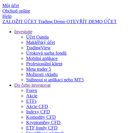
Můj účet
Obchod online
Help
ZALOŽIT ÚČET
Trading
Demo
OTEVŘÍT DEMO ÚČET
Investujte
Účet Oanda
Makléřský účet
TradingView
Úroková sazba fondů
Mobilní aplikace
Profesionální klient
Meta trader 5
Možnosti vkladu
Stáhnout si aplikaci nebo MT5
Do čeho investovat
Forex
Akcie
ETFs
Akcie CFD
Indexy CFD
Komodity CFD
Kryptoměny CFD
ETF fondy CFD