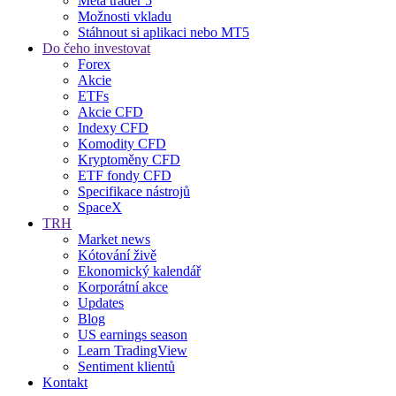
Meta trader 5
Možnosti vkladu
Stáhnout si aplikaci nebo MT5
Do čeho investovat
Forex
Akcie
ETFs
Akcie CFD
Indexy CFD
Komodity CFD
Kryptoměny CFD
ETF fondy CFD
Specifikace nástrojů
SpaceX
TRH
Market news
Kótování živě
Ekonomický kalendář
Korporátní akce
Updates
Blog
US earnings season
Learn TradingView
Sentiment klientů
Kontakt