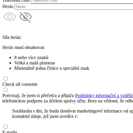
Telefonní číslo
Heslo
Síla hesla:
Heslo musí obsahovat:
8 nebo více znaků
Velká a malá písmena
Minimálně jedna číslice a speciální znak
Check all consents
Potvrzuji, že jsem si přečetl/a a přijal/a
Podmínky informační a vzdělá
telefonickou podporu za účelem správy účtu. Beru na vědomí, že odbě
Souhlasím s tím, že budu dostávat marketingové informace od s
kontaktní údaje, jež jsem uvedl/a v:
E-mailu