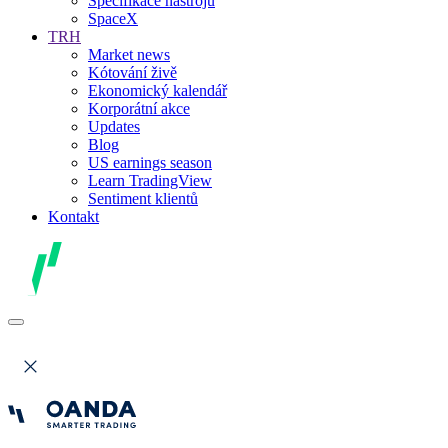
Specifikace nástrojů
SpaceX
TRH
Market news
Kótování živě
Ekonomický kalendář
Korporátní akce
Updates
Blog
US earnings season
Learn TradingView
Sentiment klientů
Kontakt