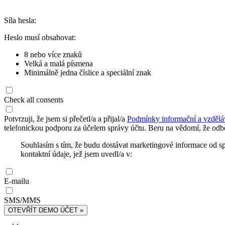
Síla hesla:
Heslo musí obsahovat:
8 nebo více znaků
Velká a malá písmena
Minimálně jedna číslice a speciální znak
Check all consents
Potvrzuji, že jsem si přečetl/a a přijal/a
Podmínky informační a vzdělá
telefonickou podporu za účelem správy účtu. Beru na vědomí, že odbě
Souhlasím s tím, že budu dostávat marketingové informace od s
kontaktní údaje, jež jsem uvedl/a v:
E-mailu
SMS/MMS
OTEVŘÍT DEMO ÚČET »