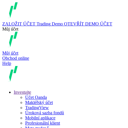
ZALOŽIT ÚČET
Trading
Demo
OTEVŘÍT DEMO ÚČET
Můj účet
Můj účet
Obchod online
Help
Investujte
Účet Oanda
Makléřský účet
TradingView
Úroková sazba fondů
Mobilní aplikace
Profesionální klient