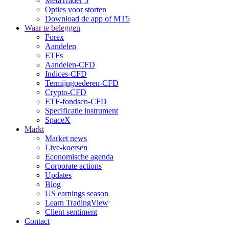
MetaTrader 5
Opties voor storten
Download de app of MT5
Waar te beleggen
Forex
Aandelen
ETFs
Aandelen-CFD
Indices-CFD
Termijngoederen-CFD
Crypto-CFD
ETF-fondsen-CFD
Specificatie instrument
SpaceX
Markt
Market news
Live-koersen
Economische agenda
Corporate actions
Updates
Blog
US earnings season
Learn TradingView
Client sentiment
Contact