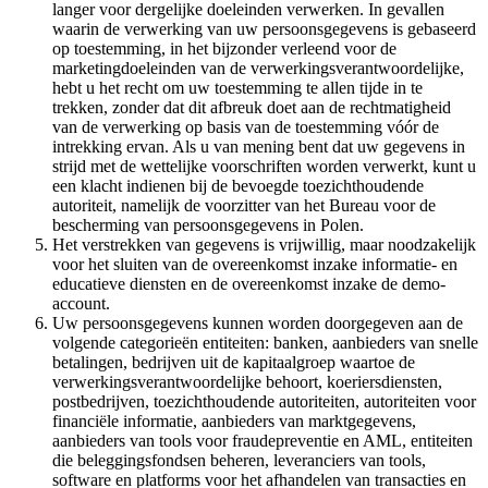
langer voor dergelijke doeleinden verwerken. In gevallen
waarin de verwerking van uw persoonsgegevens is gebaseerd
op toestemming, in het bijzonder verleend voor de
marketingdoeleinden van de verwerkingsverantwoordelijke,
hebt u het recht om uw toestemming te allen tijde in te
trekken, zonder dat dit afbreuk doet aan de rechtmatigheid
van de verwerking op basis van de toestemming vóór de
intrekking ervan. Als u van mening bent dat uw gegevens in
strijd met de wettelijke voorschriften worden verwerkt, kunt u
een klacht indienen bij de bevoegde toezichthoudende
autoriteit, namelijk de voorzitter van het Bureau voor de
bescherming van persoonsgegevens in Polen.
Het verstrekken van gegevens is vrijwillig, maar noodzakelijk
voor het sluiten van de overeenkomst inzake informatie- en
educatieve diensten en de overeenkomst inzake de demo-
account.
Uw persoonsgegevens kunnen worden doorgegeven aan de
volgende categorieën entiteiten: banken, aanbieders van snelle
betalingen, bedrijven uit de kapitaalgroep waartoe de
verwerkingsverantwoordelijke behoort, koeriersdiensten,
postbedrijven, toezichthoudende autoriteiten, autoriteiten voor
financiële informatie, aanbieders van marktgegevens,
aanbieders van tools voor fraudepreventie en AML, entiteiten
die beleggingsfondsen beheren, leveranciers van tools,
software en platforms voor het afhandelen van transacties en