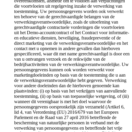
overeenkomsten, alsmede om te voldoen aan verplichtingen
die voortvloeien uit regelgeving inzake de verwerking van
toestemming. Uw persoonsgegevens worden ook verwerkt
ten behoeve van de gerechtvaardigde belangen van de
verwerkingsverantwoordelijke, zoals de uitoefening van
gerechtvaardigde contractuele vorderingen die voortvloeien
uit het Demo-accountcontract of het Contract voor informatie-
en educatieve diensten, beveiliging, fraudepreventie of de
direct marketing van de verwerkingsverantwoordelijke en het
contact met u opnemen in andere gevallen dan hierboven
gespecificeerd, waar dit met name gerechtvaardigd is door een
van u ontvangen verzoek en de reikwijdte van de
bedrijfsactiviteiten van de verwerkingsverantwoordelijke. Uw
persoonsgegevens kunnen ook worden verwerkt voor
marketingdoeleinden op basis van de toestemming die u aan
de verwerkingsverantwoordelijke hebt gegeven. Verwerking
voor andere doeleinden dan de hierboven genoemde kan
plaatsvinden: (i) op basis van het verkrijgen van aanvullende
toestemming, (ii) op basis van toepasselijke wetgeving, of (iii)
wanneer dit verenigbaar is met het doel waarvoor de
persoonsgegevens oorspronkelijk zijn verzameld (Artikel 6,
lid 4, van Verordening (EU) 2016/679 van het Europees
Parlement en de Raad van 27 april 2016 betreffende de
bescherming van natuurlijke personen in verband met de
verwerking van persoonsgegevens en betreffende het vrije