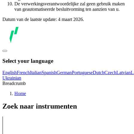
De verwerkingsverantwoordelijke zal geen gebruik maken
van geautomatiseerde besluitvorming ten aanzien van u.
Datum van de laatste update: 4 maart 2026.
Select your language
English
French
Italian
Spanish
German
Portuguese
Dutch
Czech
Latvian
L
Ukrainian
Breadcrumb
Home
Zoek naar instrumenten