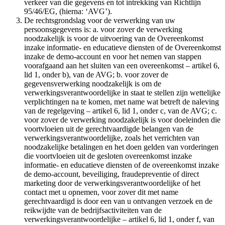
verkeer van die gegevens en tot intrekking van Richtlijn
95/46/EG, (hierna: ‘AVG’).
De rechtsgrondslag voor de verwerking van uw
persoonsgegevens is: a. voor zover de verwerking
noodzakelijk is voor de uitvoering van de Overeenkomst
inzake informatie- en educatieve diensten of de Overeenkomst
inzake de demo-account en voor het nemen van stappen
voorafgaand aan het sluiten van een overeenkomst – artikel 6,
lid 1, onder b), van de AVG; b. voor zover de
gegevensverwerking noodzakelijk is om de
verwerkingsverantwoordelijke in staat te stellen zijn wettelijke
verplichtingen na te komen, met name wat betreft de naleving
van de regelgeving – artikel 6, lid 1, onder c, van de AVG; c.
voor zover de verwerking noodzakelijk is voor doeleinden die
voortvloeien uit de gerechtvaardigde belangen van de
verwerkingsverantwoordelijke, zoals het verrichten van
noodzakelijke betalingen en het doen gelden van vorderingen
die voortvloeien uit de gesloten overeenkomst inzake
informatie- en educatieve diensten of de overeenkomst inzake
de demo-account, beveiliging, fraudepreventie of direct
marketing door de verwerkingsverantwoordelijke of het
contact met u opnemen, voor zover dit met name
gerechtvaardigd is door een van u ontvangen verzoek en de
reikwijdte van de bedrijfsactiviteiten van de
verwerkingsverantwoordelijke – artikel 6, lid 1, onder f, van