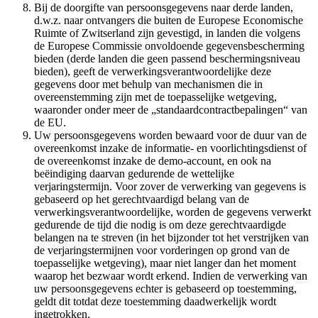
Bij de doorgifte van persoonsgegevens naar derde landen,
d.w.z. naar ontvangers die buiten de Europese Economische
Ruimte of Zwitserland zijn gevestigd, in landen die volgens
de Europese Commissie onvoldoende gegevensbescherming
bieden (derde landen die geen passend beschermingsniveau
bieden), geeft de verwerkingsverantwoordelijke deze
gegevens door met behulp van mechanismen die in
overeenstemming zijn met de toepasselijke wetgeving,
waaronder onder meer de „standaardcontractbepalingen“ van
de EU.
Uw persoonsgegevens worden bewaard voor de duur van de
overeenkomst inzake de informatie- en voorlichtingsdienst of
de overeenkomst inzake de demo-account, en ook na
beëindiging daarvan gedurende de wettelijke
verjaringstermijn. Voor zover de verwerking van gegevens is
gebaseerd op het gerechtvaardigd belang van de
verwerkingsverantwoordelijke, worden de gegevens verwerkt
gedurende de tijd die nodig is om deze gerechtvaardigde
belangen na te streven (in het bijzonder tot het verstrijken van
de verjaringstermijnen voor vorderingen op grond van de
toepasselijke wetgeving), maar niet langer dan het moment
waarop het bezwaar wordt erkend. Indien de verwerking van
uw persoonsgegevens echter is gebaseerd op toestemming,
geldt dit totdat deze toestemming daadwerkelijk wordt
ingetrokken.