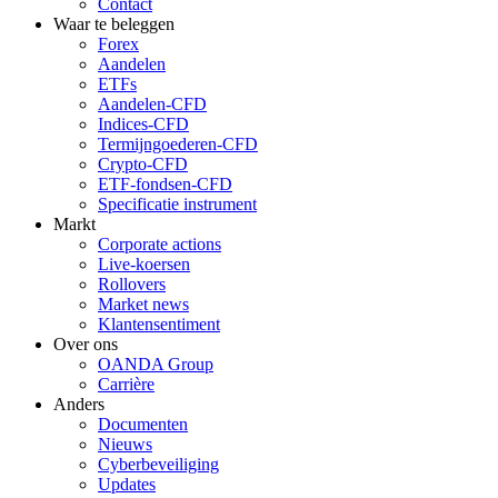
Contact
Waar te beleggen
Forex
Aandelen
ETFs
Aandelen-CFD
Indices-CFD
Termijngoederen-CFD
Crypto-CFD
ETF-fondsen-CFD
Specificatie instrument
Markt
Corporate actions
Live-koersen
Rollovers
Market news
Klantensentiment
Over ons
OANDA Group
Carrière
Anders
Documenten
Nieuws
Cyberbeveiliging
Updates