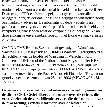
Risicowaarschuwing: CFD- en forex-handel op basis van
hefboomwerking zijn zeer riskant voor uw kapitaal. Als u in dit
product belegt, kunt u een deel of al het geld dat u belegt, verliezen.
Daarom zijn CFD en forex mogelijk niet geschikt voor alle
beleggers. Zorg ervoor dat u de risico's begrijpt en win indien nodig
onafhankelijk advies in. De informatie op deze website is niet
gericht aan ontvangers van een bepaald land en is niet bedoeld voor
verspreiding naar landen waar de verspreiding of het gebruik van
deze informatie onverenigbaar zou zijn met lokale wetten, vereisten
en voorschriften.
OANDA TMS Brokers S.A. statutair gevestigd te Warschau,
Warsaw UNIT, Daszyńskiego 1, 00-843 Warschau, geregistreerd bij
de rechtbank van de hoofdstad Warschau in Warschau, XIII
Commercial Division of the National Court Register onder KRS-
nummer 0000204776, NIP-nummer 5262759131, startkapitaal:
PLN 3.537.560 in zijn geheel betaald. OANDA TMS Brokers S.A.
staat onder toezicht van de Poolse Autoriteit Financieel Toezicht op
grond van een toestemming van 26 april 2004 (KPWiG-4021-54-
1/2004).
De service Stocks wordt aangeboden in cross-selling samen met
de dienst CFD. Gedetailleerde informatie over de risico's die
voortvloeien uit de verschillende services die deel uitmaken van
de cross-selling, evenals informatie over de kosten en