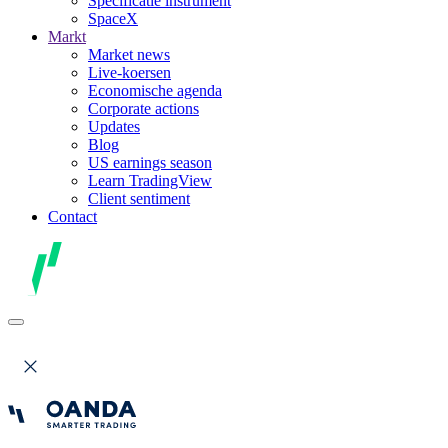
Specificatie instrument
SpaceX
Markt
Market news
Live-koersen
Economische agenda
Corporate actions
Updates
Blog
US earnings season
Learn TradingView
Client sentiment
Contact