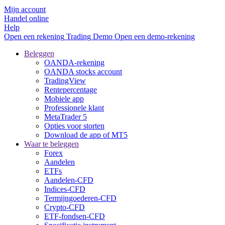
Mijn account
Handel online
Help
Open een rekening
Trading
Demo
Open een demo-rekening
Beleggen
OANDA-rekening
OANDA stocks account
TradingView
Rentepercentage
Mobiele app
Professionele klant
MetaTrader 5
Opties voor storten
Download de app of MT5
Waar te beleggen
Forex
Aandelen
ETFs
Aandelen-CFD
Indices-CFD
Termijngoederen-CFD
Crypto-CFD
ETF-fondsen-CFD