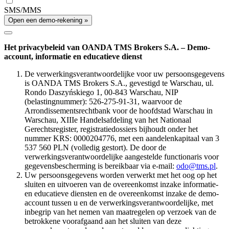
SMS/MMS
Open een demo-rekening »
Het privacybeleid van OANDA TMS Brokers S.A. – Demo-
account, informatie en educatieve dienst
De verwerkingsverantwoordelijke voor uw persoonsgegevens
is OANDA TMS Brokers S.A., gevestigd te Warschau, ul.
Rondo Daszyńskiego 1, 00-843 Warschau, NIP
(belastingnummer): 526-275-91-31, waarvoor de
Arrondissementsrechtbank voor de hoofdstad Warschau in
Warschau, XIIIe Handelsafdeling van het Nationaal
Gerechtsregister, registratiedossiers bijhoudt onder het
nummer KRS: 0000204776, met een aandelenkapitaal van 3
537 560 PLN (volledig gestort). De door de
verwerkingsverantwoordelijke aangestelde functionaris voor
gegevensbescherming is bereikbaar via e-mail:
odo@tms.pl
.
Uw persoonsgegevens worden verwerkt met het oog op het
sluiten en uitvoeren van de overeenkomst inzake informatie-
en educatieve diensten en de overeenkomst inzake de demo-
account tussen u en de verwerkingsverantwoordelijke, met
inbegrip van het nemen van maatregelen op verzoek van de
betrokkene voorafgaand aan het sluiten van deze