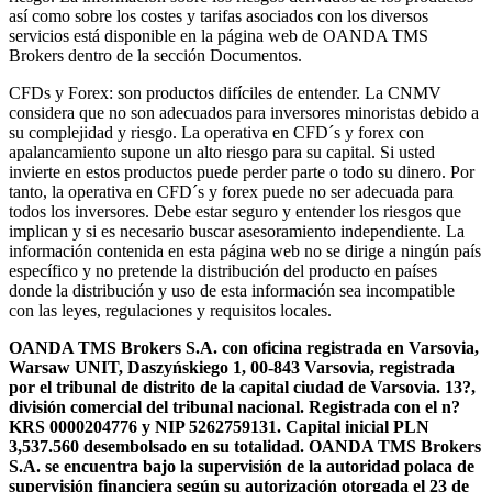
así como sobre los costes y tarifas asociados con los diversos
servicios está disponible en la página web de OANDA TMS
Brokers dentro de la sección Documentos.
CFDs y Forex: son productos difíciles de entender. La CNMV
considera que no son adecuados para inversores minoristas debido a
su complejidad y riesgo. La operativa en CFD´s y forex con
apalancamiento supone un alto riesgo para su capital. Si usted
invierte en estos productos puede perder parte o todo su dinero. Por
tanto, la operativa en CFD´s y forex puede no ser adecuada para
todos los inversores. Debe estar seguro y entender los riesgos que
implican y si es necesario buscar asesoramiento independiente. La
información contenida en esta página web no se dirige a ningún país
específico y no pretende la distribución del producto en países
donde la distribución y uso de esta información sea incompatible
con las leyes, regulaciones y requisitos locales.
OANDA TMS Brokers S.A. con oficina registrada en Varsovia,
Warsaw UNIT, Daszyńskiego 1, 00-843 Varsovia, registrada
por el tribunal de distrito de la capital ciudad de Varsovia. 13?,
división comercial del tribunal nacional. Registrada con el n?
KRS 0000204776 y NIP 5262759131. Capital inicial PLN
3,537.560 desembolsado en su totalidad. OANDA TMS Brokers
S.A. se encuentra bajo la supervisión de la autoridad polaca de
supervisión financiera según su autorización otorgada el 23 de