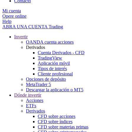
Contacto
Mi cuenta
Opere online
Help
ABRA UNA CUENTA
Trading
Invertir
OANDA cuenta acciones
Derivados
Cuenta Derivados - CFD
TradingView
Aplicación móvil
Tipos de interés
Cliente profesional
Opciones de depósito
MetaTrader 5
Descargar la aplicación o MT5
Dónde invertir
Acciones
ETFs
Derivados
CFD sobre acciones
CFD sobre índices
CFD sobre materias primas