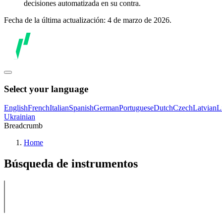
decisiones automatizada en su contra.
Fecha de la última actualización: 4 de marzo de 2026.
Select your language
English
French
Italian
Spanish
German
Portuguese
Dutch
Czech
Latvian
L
Ukrainian
Breadcrumb
Home
Búsqueda de instrumentos