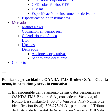
CFD sobre criptomonedas
CFD sobre fondos ETF
Divisas
Especificación de instrumentos derivados
Especificación de instrumentos
Mercado
Market News
Cotización en tiempo real
Calendario económico
Blog
Updates
Derivados
Acciones corporativas
Sentimiento del cliente
Contacto
Política de privacidad de OANDA TMS Brokers S.A. – Cuenta
demo, información y servicio educativo
El responsable del tratamiento de sus datos personales es
OANDA TMS Brokers S.A., con sede en Varsovia, ul.
Rondo Daszyńskiego 1, 00-843 Varsovia, NIP (Número de
identificación fiscal): 526-275-91-31, para la cual el Tribunal
de Distrito de la capital de Varsovia, en Varsovia, XIII Sala