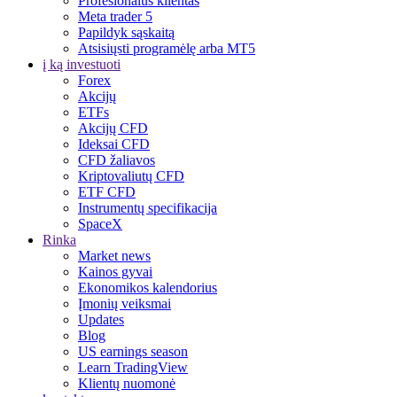
Profesionalus klientas
Meta trader 5
Papildyk sąskaitą
Atsisiųsti programėlę arba MT5
į ką investuoti
Forex
Akcijų
ETFs
Akcijų CFD
Ideksai CFD
CFD žaliavos
Kriptovaliutų CFD
ETF CFD
Instrumentų specifikacija
SpaceX
Rinka
Market news
Kainos gyvai
Ekonomikos kalendorius
Įmonių veiksmai
Updates
Blog
US earnings season
Learn TradingView
Klientų nuomonė