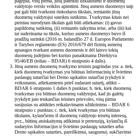
pagrįsta, visų pirma, jūsų pateiktu užklausimu ir duomenų
valdytojo verslo veiklos apimtimi. Jūsų asmens duomenys taip
pat gali būti tvarkomi rinkodaros tikslais, remiantis jūsų
duomenų valdytojui suteiktu sutikimu. Tvarkymas kitais nei
pirmiau nurodytais tikslais gali būti atliekamas: (i) gavus
papildomą sutikimą, (ii) remiantis taikytina teise, arba (iii) kai
tai suderinama su tikslu, kuriuo asmens duomenys buvo iš
pradžių surinkti (2016 m. balandžio 27 d. Europos Parlamento
ir Tarybos reglamento (ES) 2016/679 dėl fizinių asmenų
apsaugos tvarkant asmens duomenis ir dėl laisvo tokių
duomenų judėjimo bei kuriuo panaikinama Direktyva
95/46/EB (toliau – BDAR) 6 straipsnio 4 dalis).
Jūsų asmens duomenų tvarkymo teisinis pagrindas yra: a. tiek,
kiek duomenų tvarkymas yra būtinas Informacinių ir švietimo
paslaugų sutarčiai bei Demo sąskaitos sutarčiai įvykdyti ir
veiksmams, atliekamiems prieš sudarant sutartį, atlikti –
BDAR 6 straipsnio 1 dalies b punktas; b. tiek, kiek duomenų
tvarkymas yra būtinas duomenų valdytojui, kad jis galėtų
įvykdyti jam tenkančias teisines prievoles, visų pirma
susijusias su atitikties reikalavimams užtikrinimu – BDAR 6
straipsnio c punktas; c. tiek, kiek tvarkymas yra būtinas
tikslams, kylančiems iš duomenų valdytojo teisėtų interesų,
pvz., būtinų atsiskaitymų atlikimui ir pretenzijų, kylančių iš
sudarytos Informacijos ir švietimo paslaugų sutarties arba
Demo sąskaitos sutarties, pareiškimui, saugumui, sukčiavimo