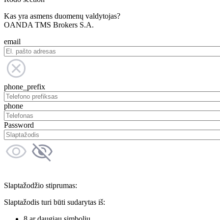
Kas yra asmens duomenų valdytojas?
OANDA TMS Brokers S.A.
email
phone_prefix
phone
Password
Slaptažodžio stiprumas:
Slaptažodis turi būti sudarytas iš:
8 ar daugiau simbolių