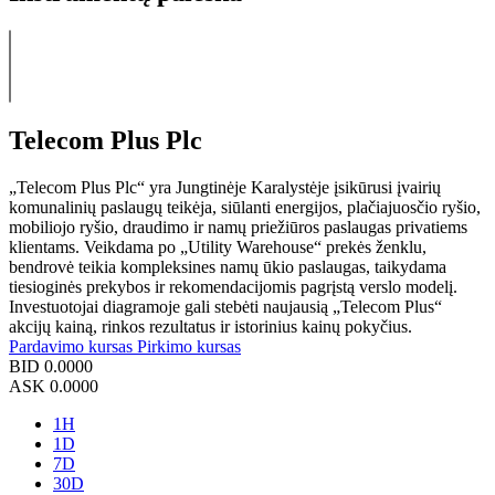
Telecom Plus Plc
„Telecom Plus Plc“ yra Jungtinėje Karalystėje įsikūrusi įvairių
komunalinių paslaugų teikėja, siūlanti energijos, plačiajuosčio ryšio,
mobiliojo ryšio, draudimo ir namų priežiūros paslaugas privatiems
klientams. Veikdama po „Utility Warehouse“ prekės ženklu,
bendrovė teikia kompleksines namų ūkio paslaugas, taikydama
tiesioginės prekybos ir rekomendacijomis pagrįstą verslo modelį.
Investuotojai diagramoje gali stebėti naujausią „Telecom Plus“
akcijų kainą, rinkos rezultatus ir istorinius kainų pokyčius.
Pardavimo kursas
Pirkimo kursas
BID
0.0000
ASK
0.0000
1H
1D
7D
30D