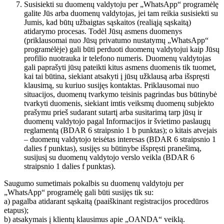
Susisiekti su duomenų valdytoju per „WhatsApp“ programėlę
galite Jūs arba duomenų valdytojas, jei tam reikia susisiekti su
Jumis, kad būtų užbaigtas sąskaitos (realiąją sąskaitą)
atidarymo procesas. Todėl Jūsų asmens duomenys
(priklausomai nuo Jūsų privatumo nustatymų „WhatsApp“
programėlėje) gali būti perduoti duomenų valdytojui kaip Jūsų
profilio nuotrauka ir telefono numeris. Duomenų valdytojas
gali paprašyti jūsų pateikti kitus asmens duomenis tik tuomet,
kai tai būtina, siekiant atsakyti į jūsų užklausą arba išspręsti
klausimą, su kuriuo susijęs kontaktas. Priklausomai nuo
situacijos, duomenų tvarkymo teisinis pagrindas bus būtinybė
tvarkyti duomenis, siekiant imtis veiksmų duomenų subjekto
prašymu prieš sudarant sutartį arba susitarimą tarp jūsų ir
duomenų valdytojo pagal Informacijos ir švietimo paslaugų
reglamentą (BDAR 6 straipsnio 1 b punktas); o kitais atvejais
– duomenų valdytojo teisėtas interesas (BDAR 6 straipsnio 1
dalies f punktas), susijęs su būtinybe išspręsti pranešimą,
susijusį su duomenų valdytojo verslo veikla (BDAR 6
straipsnio 1 dalies f punktas).
Saugumo sumetimais pokalbis su duomenų valdytoju per
„WhatsApp“ programėlę gali būti susijęs tik su:
a) pagalba atidarant sąskaitą (paaiškinant registracijos procedūros
etapus);
b) atsakymais į klientų klausimus apie „OANDA“ veiklą.