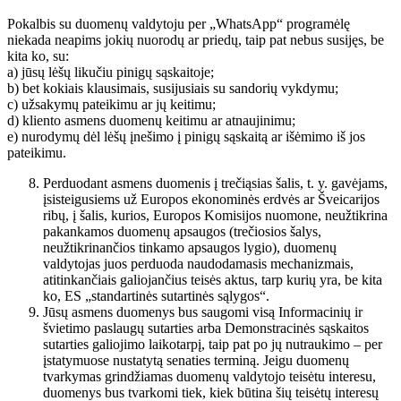
Pokalbis su duomenų valdytoju per „WhatsApp“ programėlę
niekada neapims jokių nuorodų ar priedų, taip pat nebus susijęs, be
kita ko, su:
a) jūsų lėšų likučiu pinigų sąskaitoje;
b) bet kokiais klausimais, susijusiais su sandorių vykdymu;
c) užsakymų pateikimu ar jų keitimu;
d) kliento asmens duomenų keitimu ar atnaujinimu;
e) nurodymų dėl lėšų įnešimo į pinigų sąskaitą ar išėmimo iš jos
pateikimu.
Perduodant asmens duomenis į trečiąsias šalis, t. y. gavėjams,
įsisteigusiems už Europos ekonominės erdvės ar Šveicarijos
ribų, į šalis, kurios, Europos Komisijos nuomone, neužtikrina
pakankamos duomenų apsaugos (trečiosios šalys,
neužtikrinančios tinkamo apsaugos lygio), duomenų
valdytojas juos perduoda naudodamasis mechanizmais,
atitinkančiais galiojančius teisės aktus, tarp kurių yra, be kita
ko, ES „standartinės sutartinės sąlygos“.
Jūsų asmens duomenys bus saugomi visą Informacinių ir
švietimo paslaugų sutarties arba Demonstracinės sąskaitos
sutarties galiojimo laikotarpį, taip pat po jų nutraukimo – per
įstatymuose nustatytą senaties terminą. Jeigu duomenų
tvarkymas grindžiamas duomenų valdytojo teisėtu interesu,
duomenys bus tvarkomi tiek, kiek būtina šių teisėtų interesų