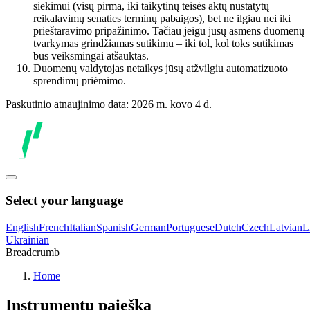
siekimui (visų pirma, iki taikytinų teisės aktų nustatytų
reikalavimų senaties terminų pabaigos), bet ne ilgiau nei iki
prieštaravimo pripažinimo. Tačiau jeigu jūsų asmens duomenų
tvarkymas grindžiamas sutikimu – iki tol, kol toks sutikimas
bus veiksmingai atšauktas.
Duomenų valdytojas netaikys jūsų atžvilgiu automatizuoto
sprendimų priėmimo.
Paskutinio atnaujinimo data: 2026 m. kovo 4 d.
Select your language
English
French
Italian
Spanish
German
Portuguese
Dutch
Czech
Latvian
L
Ukrainian
Breadcrumb
Home
Instrumentų paieška