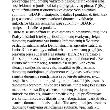
prevencijai ar duomenų valdytojo tiesioginei rinkodarai arba
susisiekimui su jumis, kai tai yra pagrįsta, visų pirma, iš jūsų
gautu užklausimu ir duomenų valdytojo verslo veiklos
apimtimi – BDAR 6 straipsnio 1 dalies f punktas; d. tiek, kiek
jūsų asmens duomenys tvarkomi duomenų valdytojo
rinkodaros tikslais remiantis jūsų sutikimu – BDAR 6
straipsnio 1 dalies a punktas.
Turite teisę susipažinti su savo asmens duomenimis, teisę juos
ištaisyti, ištrinti ir teisę apriboti duomenų tvarkymą. Jeigu
duomenų tvarkymas yra būtinas Informacinių ir švietimo
paslaugų sutarčiai arba Demonstracinės sąskaitos sutarčiai,
kurios šalis esate, įgyvendinti arba imtis veiksmų pagal jūsų
prašymą prieš sudarant šias sutartis (BDAR 6 straipsnio 1
dalies b punktas), taip pat turite teisę perkelti duomenis. Bet
kuriuo metu turite teisę, remdamiesi su jūsų konkrečia
situacija susijusiais motyvais, nesutikti su jūsų asmens
duomenų naudojimu, jei duomenų valdytojas tvarko jūsų
asmens duomenis remdamasis savo teisėtu interesu, pvz.,
susijusiu su produktų ir paslaugų rinkodara. Jei jūsų asmens
duomenys tvarkomi rinkodaros tikslais, turite teisę bet kuriuo
metu nesutikti su jūsų asmens duomenų tvarkymu tokios
rinkodaros tikslais, įskaitant profiliavimą. Jei prieštaraujate
tvarkymui rinkodaros tikslais, mes nebegalėsime tvarkyti jūsų
asmens duomenų tokiais tikslais. Tuo atveju, kai jūsų asmens
duomenų tvarkymas grindžiamas sutikimu, ypač suteiktu