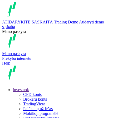
ATIDARYKITE SĄSKAITĄ
Trading
Demo
Atidaryti demo
sąskaitą
Mano paskyra
Mano paskyra
Prekyba internetu
Help
Investuok
CFD konts
Brokeru konts
TradingView
Palūkanų už lėšas
Mobilioji programėlė