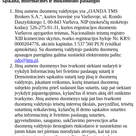
sąskaita, informacinės ir mokomosios paslaugos
Jūsų asmens duomenų valdytojas yra „OANDA TMS
Brokers S.A.“, kurios buveinė yra Varšuvoje, ul. Rondo
Daszyńskiego 1, 00-843 Varšuva, NIP (mokesčių mokėtojo
kodas): 526-275-91-31, kurios registracijos duomenis
Varšuvos apygardos teismas, Nacionalinio teismų registro
XIII komercinis skyrius, tvarko registracijos byloje Nr. KRS:
0000204776, akcinis kapitalas 3 537 560 PLN (visiškai
apmokėtas). Su duomenų valdytojo paskirtu duomenų
apsaugos pareigūnu galima susisiekti elektroniniu paštu:
odo@tms.pl
.
Jūsų asmens duomenys bus tvarkomi siekiant sudaryti ir
vykdyti Informacinių bei švietimo paslaugų sutartį ir
Demonstracinės sąskaitos sutartį tarp jūsų ir duomenų
valdytojo, įskaitant veiksmus, kurių imamasi duomenų
subjekto prašymu prieš sudarant šias sutartis, taip pat siekiant
įvykdyti įsipareigojimus, kylančius iš teisės aktų dėl sutikimo
tvarkymo. Jūsų asmens duomenys taip pat bus tvarkomi
duomenų valdytojo teisėtų interesų tikslais, pavyzdžiui, teisėtų
sutartinių reikalavimų, kylančių iš demo sąskaitos sutarties
arba informacinių ir švietimo paslaugų sutarties,
įgyvendinimo, saugumo, sukčiavimo prevencijos arba
duomenų valdytojo tiesioginės rinkodaros ir susisiekimo su
jumis kitais nei pirmiau nurodytais atvejais, kai tai yra