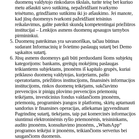
duomenų valdytojo rinkodaros tikslais, turite teisę bet kuriuo
metu atšaukti savo sutikimą, nepažeidžiant tvarkymo
teisėtumo, grindžiamo sutikimu iki jo atšaukimo. Jei manote,
kad jūsų duomenys tvarkomi pažeidžiant teisinius
reikalavimus, galite pateikti skundą kompetentingai priežiūros
institucijai – Lenkijos asmens duomenų apsaugos tarnybos
pirmininkui.
Duomenų pateikimas yra savanoriškas, tačiau būtinas
sudarant Informacinių ir švietimo paslaugų sutartį bei Demo
sąskaitos sutartį.
Jūsų asmens duomenys gali būti perduodami šioms subjektų
kategorijoms: bankams, greitųjų mokėjimų paslaugas
teikiantiems subjektams, įmonėms iš kapitalo grupės, kuriai
priklauso duomenų valdytojas, kurjeriams, pašto
operatoriams, priežiūros institucijoms, finansinės informacijos
institucijoms, rinkos duomenų teikėjams, sukčiavimo
prevencijos ir pinigų plovimo prevencijos priemonių
teikėjams, investicinius fondus valdančioms įmonėms,
priemonių, programinės įrangos ir platformų, skirtų aptarnauti
sandorius ir finansines operacijas, atliekamas įgyvendinant
Pagrindinę sutartį, tiekėjams, taip pat komercinės informacijos
siuntimui elektroninėmis ryšio priemonėmis, teisininkams,
audito įmonėms, konsultavimo įmonėms, „WhatsApp“
programos teikėjui ir įmonėms, teikiančioms serverius bei
saugančioms duomenis.