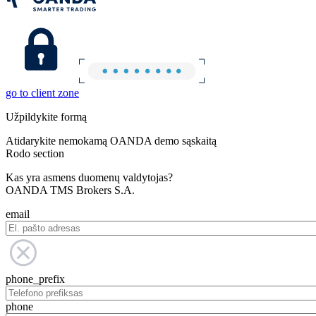
go to client zone
Užpildykite formą
Atidarykite nemokamą OANDA demo sąskaitą
Rodo section
Kas yra asmens duomenų valdytojas?
OANDA TMS Brokers S.A.
email
phone_prefix
phone