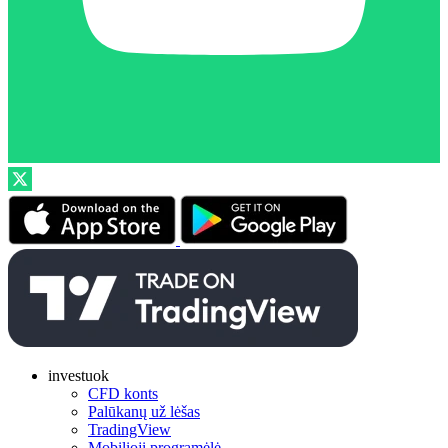
investuok
CFD konts
Palūkanų už lėšas
TradingView
Mobilioji programėlė