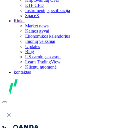
Kriptovaliutų CFD
ETF CFD
Instrumentų specifikacija
SpaceX
Rinka
Market news
Kainos gyvai
Ekonomikos kalendorius
Įmonių veiksmai
Updates
Blog
US earnings season
Learn TradingView
Klientų nuomonė
kontaktas