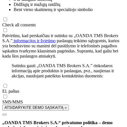
Didžiųjų ir mažųjų raidžių
Bent vieno skaitmenų ir specialiojo simbolio
Check all consents
Patvirtinu, kad perskaičiau ir sutinku su „OANDA TMS Brokers
S.A.”
informacijos ir švietimo
paslaugų teikimo sąlygomis, kurios
yra bendravimo su manimi dėl pasiūlymo ir telefoninės pagalbos
sąskaitos tvarkymo klausimais pagrindas. Suprantu, kad galiu bet
kada šios paslaugos atsisakyti.
Sutinku gauti „OANDA TMS Brokers S.A.” rinkodaros
informaciją apie produktus ir paslaugas, pvz., naujienas ir
akcijas, naudojant pateiktus kontaktinius duomenis:
El. paštas
SMS/MMS
ATSIDARYKITE DEMO SĄSKAITĄ »
„OANDA TMS Brokers S.A.“ privatumo politika – demo