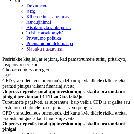
Kiti
Dokumentai
Blog
Kibernetinis saugumas
Atnaujinimai
Atsakomybės ribojimas
Teisinė atsakomybė
Privatumo politika
Prieinamumo deklaracija
Slapukų nustatymai
Pasirinkite kitą šalį ar regioną, kad pamatytumėte turinį, pritaikytą
jūsų buvimo vietai.
Choose country or region
Tęsti
CFD yra sudėtingos priemonės, dėl kurių kyla didelė rizika greitai
prarasti pinigus taikant finansinį svertą.
76 proc. neprofesionaliųjų investuotojų sąskaitų prarandami
pinigai prekiaujant CFD su šiuo teikėju.
Turėtumėte pagalvoti, ar suprantate, kaip veikia CFD ir ar galite sau
leisti prisiimti didelę riziką prarasti savo pinigus.
CFD yra sudėtingos priemonės, dėl kurių kyla didelė rizika greitai
prarasti pinigus taikant finansinį svertą.
76 proc. neprofesionaliųjų investuotojų sąskaitų prarandami
pinigai