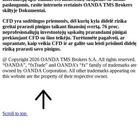
paslaugomis, rasite interneto svetainės OANDA TMS Brokers
skiltyje Dokumentai.
CFD yra sudėtingos priemonės, dėl kurių kyla didelė rizika
greitai prarasti pinigus taikant finansinį svertą. 76 proc.
neprofesionaliųjų investuotojų sąskaitų prarandami pinigai
prekiaujant CFD su šiuo teikėju. Turėtumėte pagalvoti, ar
suprantate, kaip veikia CFD ir ar galite sau leisti prisiimti didelę
riziką prarasti savo pinigus.
@ Copyright 2026 OANDA TMS Brokers S.A. All rights reserved.
“OANDA”, “fxTrade” and OANDA’s “fx” family of trademarks are
owned by OANDA Corporation. All other trademarks appearing on
this website are the property of their respective owner.
Scroll to top