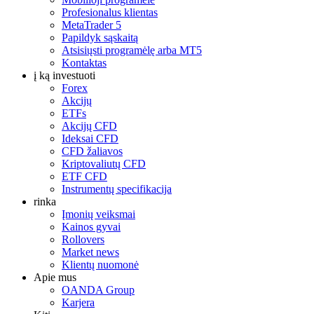
Profesionalus klientas
MetaTrader 5
Papildyk sąskaitą
Atsisiųsti programėlę arba MT5
Kontaktas
į ką investuoti
Forex
Akcijų
ETFs
Akcijų CFD
Ideksai CFD
CFD žaliavos
Kriptovaliutų CFD
ETF CFD
Instrumentų specifikacija
rinka
Įmonių veiksmai
Kainos gyvai
Rollovers
Market news
Klientų nuomonė
Apie mus
OANDA Group
Karjera