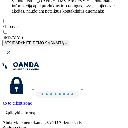
Sutinku gauti „OANDA TMS Brokers S.A.” rinkodaros
informaciją apie produktus ir paslaugas, pvz., naujienas ir
akcijas, naudojant pateiktus kontaktinius duomenis:
El. paštas
SMS/MMS
ATSIDARYKITE DEMO SĄSKAITĄ »
go to client zone
Užpildykite formą
Atidarykite nemokamą OANDA demo sąskaitą
Rodo section