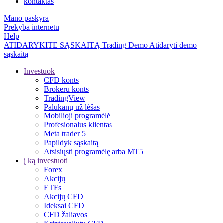
kontaktas
Mano paskyra
Prekyba internetu
Help
ATIDARYKITE SĄSKAITĄ
Trading
Demo
Atidaryti demo
sąskaitą
Investuok
CFD konts
Brokeru konts
TradingView
Palūkanų už lėšas
Mobilioji programėlė
Profesionalus klientas
Meta trader 5
Papildyk sąskaitą
Atsisiųsti programėlę arba MT5
į ką investuoti
Forex
Akcijų
ETFs
Akcijų CFD
Ideksai CFD
CFD žaliavos