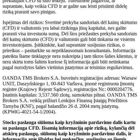
prekiaujant CFD su šiuo teikėju. Turėtumėte pagalvoti, ar
suprantate, kaip veikia CFD ir ar galite sau leisti prisiimti didelę
riziką prarasti savo pinigus.
Ispėjimas dėl rizikos: Svertinė prekyba sandoriais dėl kainų skirtumo
(CFD) ir valiutomis yra labai rizikinga jūsų kapitalui, nes galite
prarasti visa investuota sumą. Dėl šios priežasties prekyba sandoriais
dėl kainų skirtumo (CFD) ir valiutomis gali būti tinkama ne visiems
investuotojams. Įsitikinkite, kad suprantate susijusias rizikas, o
prireikus – pasitarkite su nepriklausomais konsultantais. Informacija
pateikta šiame tinklapyje nera nukreipta į tam tikros šalies klientus, ir
nera skirta toms šalims kuriose šį informacija gali būti netinkama
pagal nurodytos šalies vietinius įstatymus ar teisinius reguliavimus.
OANDA TMS Brokers S.A. buveinės registracijos adresas: Warsaw
UNIT, Daszyńskiego 1, 00-843 Varšuva, įmonė registruota Įmonių
registre (Krajowy Rejestr Sądowy), registracijos Nr.: 0000204776.
Įstatinis kapitalas: 3,537.560 zlotų, sumokėtas pilnai. OANDA TMS
Brokers S.A. veiklą prižiuri Lenkijos Finansų Įstaigų Priežiūros
Tarnyba (KNF), pagal balandžio 26 d. 2004 metų įstatymą.
(KPWiG-4021-54-1/2004).
Stocks paslauga siūloma kaip kryžminio pardavimo dalis kartu
su paslauga CFD. Išsamią informaciją apie riziką, kylančią dėl
atskirų paslaugų, siūlomų kaip kryžminio pardavimo dalis, ir
informaciją apie išlaidas bei mokesčius, susijusius su šiomis