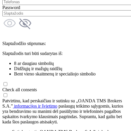
Password
Slaptažodžio stiprumas:
Slaptažodis turi būti sudarytas iš:
8 ar daugiau simbolių
Didžiųjų ir mažųjų raidžių
Bent vieno skaitmenų ir specialiojo simbolio
Check all consents
Patvirtinu, kad perskaičiau ir sutinku su „OANDA TMS Brokers
S.A.”
informacijos ir švietimo
paslaugų teikimo sąlygomis, kurios
yra bendravimo su manimi dėl pasiūlymo ir telefoninės pagalbos
sąskaitos tvarkymo klausimais pagrindas. Suprantu, kad galiu bet
kada šios paslaugos atsisakyti.