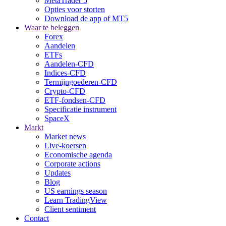
MetaTrader 5
Opties voor storten
Download de app of MT5
Waar te beleggen
Forex
Aandelen
ETFs
Aandelen-CFD
Indices-CFD
Termijngoederen-CFD
Crypto-CFD
ETF-fondsen-CFD
Specificatie instrument
SpaceX
Markt
Market news
Live-koersen
Economische agenda
Corporate actions
Updates
Blog
US earnings season
Learn TradingView
Client sentiment
Contact