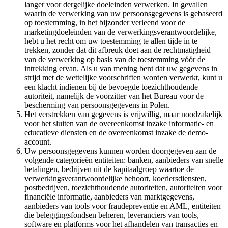
langer voor dergelijke doeleinden verwerken. In gevallen
waarin de verwerking van uw persoonsgegevens is gebaseerd
op toestemming, in het bijzonder verleend voor de
marketingdoeleinden van de verwerkingsverantwoordelijke,
hebt u het recht om uw toestemming te allen tijde in te
trekken, zonder dat dit afbreuk doet aan de rechtmatigheid
van de verwerking op basis van de toestemming vóór de
intrekking ervan. Als u van mening bent dat uw gegevens in
strijd met de wettelijke voorschriften worden verwerkt, kunt u
een klacht indienen bij de bevoegde toezichthoudende
autoriteit, namelijk de voorzitter van het Bureau voor de
bescherming van persoonsgegevens in Polen.
Het verstrekken van gegevens is vrijwillig, maar noodzakelijk
voor het sluiten van de overeenkomst inzake informatie- en
educatieve diensten en de overeenkomst inzake de demo-
account.
Uw persoonsgegevens kunnen worden doorgegeven aan de
volgende categorieën entiteiten: banken, aanbieders van snelle
betalingen, bedrijven uit de kapitaalgroep waartoe de
verwerkingsverantwoordelijke behoort, koeriersdiensten,
postbedrijven, toezichthoudende autoriteiten, autoriteiten voor
financiële informatie, aanbieders van marktgegevens,
aanbieders van tools voor fraudepreventie en AML, entiteiten
die beleggingsfondsen beheren, leveranciers van tools,
software en platforms voor het afhandelen van transacties en