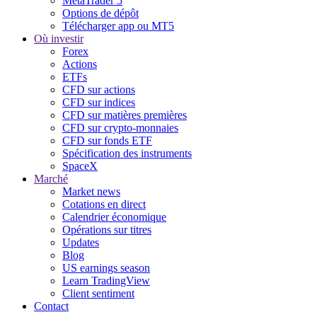
MetaTrader 5
Options de dépôt
Télécharger app ou MT5
Où investir
Forex
Actions
ETFs
CFD sur actions
CFD sur indices
CFD sur matières premières
CFD sur crypto-monnaies
CFD sur fonds ETF
Spécification des instruments
SpaceX
Marché
Market news
Cotations en direct
Calendrier économique
Opérations sur titres
Updates
Blog
US earnings season
Learn TradingView
Client sentiment
Contact