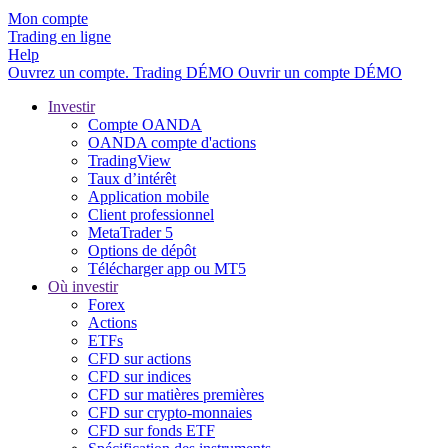
Mon compte
Trading en ligne
Help
Ouvrez un compte.
Trading
DÉMO
Ouvrir un compte DÉMO
Investir
Compte OANDA
OANDA compte d'actions
TradingView
Taux d’intérêt
Application mobile
Client professionnel
MetaTrader 5
Options de dépôt
Télécharger app ou MT5
Où investir
Forex
Actions
ETFs
CFD sur actions
CFD sur indices
CFD sur matières premières
CFD sur crypto-monnaies
CFD sur fonds ETF