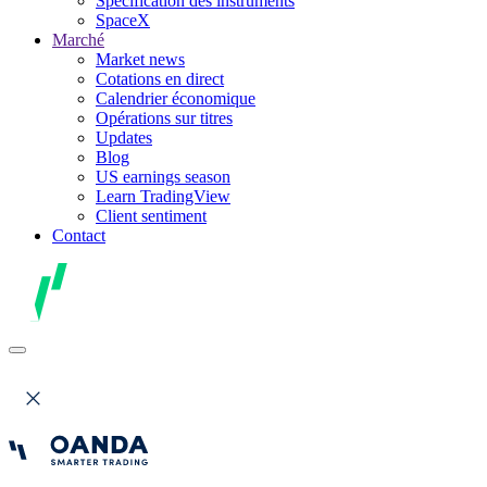
Spécification des instruments
SpaceX
Marché
Market news
Cotations en direct
Calendrier économique
Opérations sur titres
Updates
Blog
US earnings season
Learn TradingView
Client sentiment
Contact