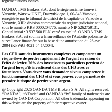
réglementations locales.
OANDA TMS Brokers S.A. dont le siège social se trouve à
Varsovie, Warsaw UNIT, Daszyńskiego 1, 00-843 Varsovie,
enregistrée par le tribunal de district de la capitale de Varsovie à
Varsovie, XIIIe division commerciale du registre judiciaire national,
sous le numéro KRS 0000204776, numéro NIP 5262759131,
Capital initial : 3.537.560 PLN versé en totalité. OANDA TMS
Brokers S.A. est soumis à la surveillance de l'Autorité polonaise de
surveillance financière sur la base d'une autorisation du 26 avril
2004 (KPWiG-4021-54-1/2004).
Les CFD sont des instruments complexes et comportent un
risque élevé de perdre rapidement de l'argent en raison de
l'effet de levier. 76% des investisseurs particuliers perdent de
l'argent lorsqu'ils investissent dans des CFD avec ce
fournisseur. Vous devez vous demander si vous comprenez le
fonctionnement des CFD et si vous pouvez vous permettre de
prendre le risque de perdre votre argent.
@ Copyright 2026 OANDA TMS Brokers S.A. All rights reserved.
“OANDA”, “fxTrade” and OANDA’s “fx” family of trademarks are
owned by OANDA Corporation. All other trademarks appearing on
this website are the property of their respective owner.