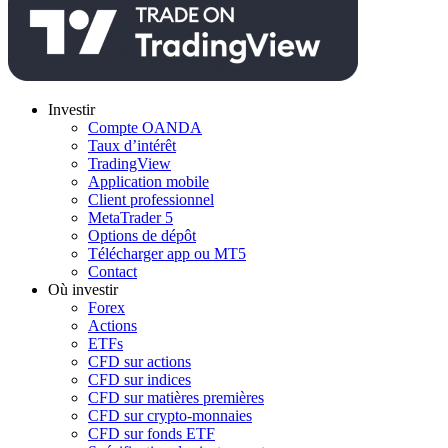
Investir
Compte OANDA
Taux d’intérêt
TradingView
Application mobile
Client professionnel
MetaTrader 5
Options de dépôt
Télécharger app ou MT5
Contact
Où investir
Forex
Actions
ETFs
CFD sur actions
CFD sur indices
CFD sur matières premières
CFD sur crypto-monnaies
CFD sur fonds ETF