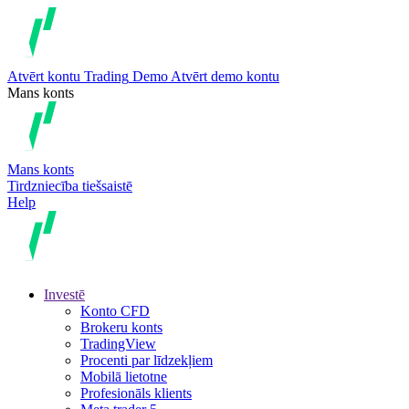
Atvērt kontu
Trading
Demo
Atvērt demo kontu
Mans konts
Mans konts
Tirdzniecība tiešsaistē
Help
Investē
Konto CFD
Brokeru konts
TradingView
Procenti par līdzekļiem
Mobilā lietotne
Profesionāls klients