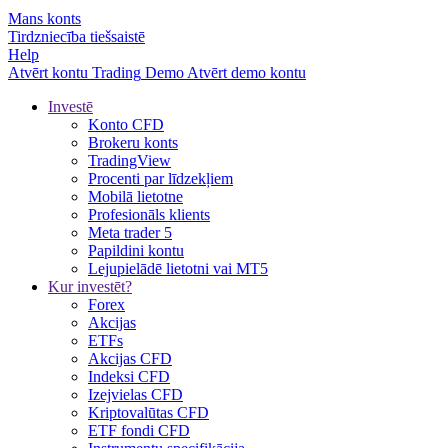
Mans konts
Tirdzniecība tiešsaistē
Help
Atvērt kontu
Trading
Demo
Atvērt demo kontu
Investē
Konto CFD
Brokeru konts
TradingView
Procenti par līdzekļiem
Mobilā lietotne
Profesionāls klients
Meta trader 5
Papildini kontu
Lejupielādē lietotni vai MT5
Kur investēt?
Forex
Akcijas
ETFs
Akcijas CFD
Indeksi CFD
Izejvielas CFD
Kriptovalūtas CFD
ETF fondi CFD