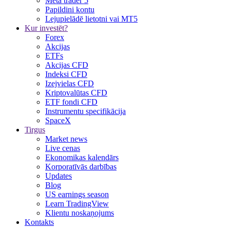
Meta trader 5
Papildini kontu
Lejupielādē lietotni vai MT5
Kur investēt?
Forex
Akcijas
ETFs
Akcijas CFD
Indeksi CFD
Izejvielas CFD
Kriptovalūtas CFD
ETF fondi CFD
Instrumentu specifikācija
SpaceX
Tirgus
Market news
Live cenas
Ekonomikas kalendārs
Korporatīvās darbības
Updates
Blog
US earnings season
Learn TradingView
Klientu noskaņojums
Kontakts