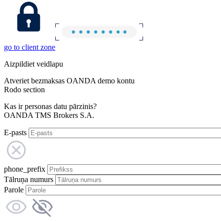
go to client zone
Aizpildiet veidlapu
Atveriet bezmaksas OANDA demo kontu
Rodo section
Kas ir personas datu pārzinis?
OANDA TMS Brokers S.A.
E-pasts
phone_prefix
Tālruņa numurs
Parole