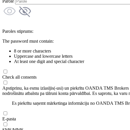
Parole
Paroles stiprums:
The password must contain:
8 or more characters
Uppercase and lowercase letters
At least one digit and special character
Check all consents
Apstiprinu, ka esmu izlasījis(-usi) un piekrītu OANDA TMS Brokers
nodrošinātu atbalstu pa tālruni konta pārvaldībai. Es saprotu, ka varu 
Es piekrītu saņemt mārketinga informāciju no OANDA TMS Brok
E-pasta
SMS/MMS