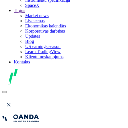
Instrumentu specifikācija
SpaceX
Tirgus
Market news
Live cenas
Ekonomikas kalendārs
Korporatīvās darbības
Updates
Blog
US earnings season
Learn TradingView
Klientu noskaņojums
Kontakts