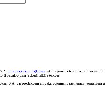
 S.A.
informācijas un izglītības
pakalpojuma noteikumiem un nosacījumiem
no šī pakalpojuma jebkurā laikā atteikties.
ers S.A. par produktiem un pakalpojumiem, piemēram, jaunumiem un 