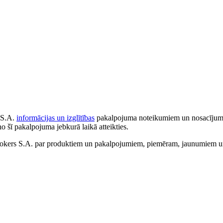
 S.A.
informācijas un izglītības
pakalpojuma noteikumiem un nosacījumiem
no šī pakalpojuma jebkurā laikā atteikties.
ers S.A. par produktiem un pakalpojumiem, piemēram, jaunumiem un 