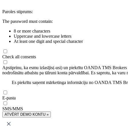
Paroles stiprums:
The password must contain:
8 or more characters
Uppercase and lowercase letters
At least one digit and special character
Check all consents
Apstiprinu, ka esmu izlasījis(-usi) un piekrītu OANDA TMS Brokers
nodrošinātu atbalstu pa tālruni konta pārvaldībai. Es saprotu, ka varu 
Es piekrītu saņemt mārketinga informāciju no OANDA TMS Brok
E-pasta
SMS/MMS
ATVĒRT DEMO KONTU »