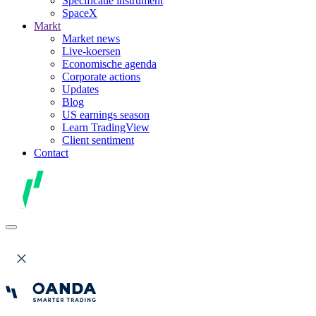
Specificatie instrument
SpaceX
Markt
Market news
Live-koersen
Economische agenda
Corporate actions
Updates
Blog
US earnings season
Learn TradingView
Client sentiment
Contact