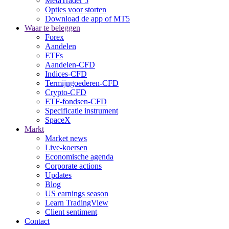
MetaTrader 5
Opties voor storten
Download de app of MT5
Waar te beleggen
Forex
Aandelen
ETFs
Aandelen-CFD
Indices-CFD
Termijngoederen-CFD
Crypto-CFD
ETF-fondsen-CFD
Specificatie instrument
SpaceX
Markt
Market news
Live-koersen
Economische agenda
Corporate actions
Updates
Blog
US earnings season
Learn TradingView
Client sentiment
Contact