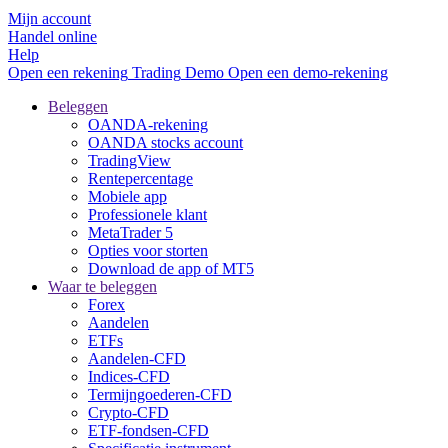
Mijn account
Handel online
Help
Open een rekening
Trading
Demo
Open een demo-rekening
Beleggen
OANDA-rekening
OANDA stocks account
TradingView
Rentepercentage
Mobiele app
Professionele klant
MetaTrader 5
Opties voor storten
Download de app of MT5
Waar te beleggen
Forex
Aandelen
ETFs
Aandelen-CFD
Indices-CFD
Termijngoederen-CFD
Crypto-CFD
ETF-fondsen-CFD