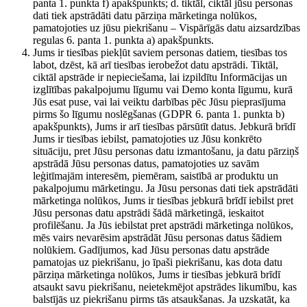
panta 1. punkta f) apakšpunkts; d. tiktāl, ciktāl jūsu personas
dati tiek apstrādāti datu pārziņa mārketinga nolūkos,
pamatojoties uz jūsu piekrišanu – Vispārīgās datu aizsardzības
regulas 6. panta 1. punkta a) apakšpunkts.
Jums ir tiesības piekļūt saviem personas datiem, tiesības tos
labot, dzēst, kā arī tiesības ierobežot datu apstrādi. Tiktāl,
ciktāl apstrāde ir nepieciešama, lai izpildītu Informācijas un
izglītības pakalpojumu līgumu vai Demo konta līgumu, kurā
Jūs esat puse, vai lai veiktu darbības pēc Jūsu pieprasījuma
pirms šo līgumu noslēgšanas (GDPR 6. panta 1. punkta b)
apakšpunkts), Jums ir arī tiesības pārsūtīt datus. Jebkurā brīdī
Jums ir tiesības iebilst, pamatojoties uz Jūsu konkrēto
situāciju, pret Jūsu personas datu izmantošanu, ja datu pārziņš
apstrādā Jūsu personas datus, pamatojoties uz savām
leģitīmajām interesēm, piemēram, saistībā ar produktu un
pakalpojumu mārketingu. Ja Jūsu personas dati tiek apstrādāti
mārketinga nolūkos, Jums ir tiesības jebkurā brīdī iebilst pret
Jūsu personas datu apstrādi šādā mārketingā, ieskaitot
profilēšanu. Ja Jūs iebilstat pret apstrādi mārketinga nolūkos,
mēs vairs nevarēsim apstrādāt Jūsu personas datus šādiem
nolūkiem. Gadījumos, kad Jūsu personas datu apstrāde
pamatojas uz piekrišanu, jo īpaši piekrišanu, kas dota datu
pārziņa mārketinga nolūkos, Jums ir tiesības jebkurā brīdī
atsaukt savu piekrišanu, neietekmējot apstrādes likumību, kas
balstījās uz piekrišanu pirms tās atsaukšanas. Ja uzskatāt, ka