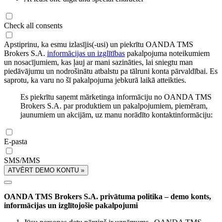
Check all consents
Apstiprinu, ka esmu izlasījis(-usi) un piekrītu OANDA TMS
Brokers S.A.
informācijas un izglītības
pakalpojuma noteikumiem
un nosacījumiem, kas ļauj ar mani sazināties, lai sniegtu man
piedāvājumu un nodrošinātu atbalstu pa tālruni konta pārvaldībai. Es
saprotu, ka varu no šī pakalpojuma jebkurā laikā atteikties.
Es piekrītu saņemt mārketinga informāciju no OANDA TMS
Brokers S.A. par produktiem un pakalpojumiem, piemēram,
jaunumiem un akcijām, uz manu norādīto kontaktinformāciju:
E-pasta
SMS/MMS
ATVĒRT DEMO KONTU »
OANDA TMS Brokers S.A. privātuma politika – demo konts,
informācijas un izglītojošie pakalpojumi