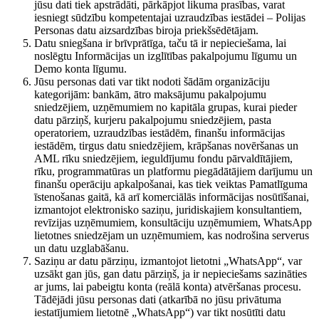
jūsu dati tiek apstrādāti, pārkāpjot likuma prasības, varat
iesniegt sūdzību kompetentajai uzraudzības iestādei – Polijas
Personas datu aizsardzības biroja priekšsēdētājam.
Datu sniegšana ir brīvprātīga, taču tā ir nepieciešama, lai
noslēgtu Informācijas un izglītības pakalpojumu līgumu un
Demo konta līgumu.
Jūsu personas dati var tikt nodoti šādām organizāciju
kategorijām: bankām, ātro maksājumu pakalpojumu
sniedzējiem, uzņēmumiem no kapitāla grupas, kurai pieder
datu pārziņš, kurjeru pakalpojumu sniedzējiem, pasta
operatoriem, uzraudzības iestādēm, finanšu informācijas
iestādēm, tirgus datu sniedzējiem, krāpšanas novēršanas un
AML rīku sniedzējiem, ieguldījumu fondu pārvaldītājiem,
rīku, programmatūras un platformu piegādātājiem darījumu un
finanšu operāciju apkalpošanai, kas tiek veiktas Pamatlīguma
īstenošanas gaitā, kā arī komerciālās informācijas nosūtīšanai,
izmantojot elektronisko saziņu, juridiskajiem konsultantiem,
revīzijas uzņēmumiem, konsultāciju uzņēmumiem, WhatsApp
lietotnes sniedzējam un uzņēmumiem, kas nodrošina serverus
un datu uzglabāšanu.
Saziņu ar datu pārziņu, izmantojot lietotni „WhatsApp“, var
uzsākt gan jūs, gan datu pārziņš, ja ir nepieciešams sazināties
ar jums, lai pabeigtu konta (reālā konta) atvēršanas procesu.
Tādējādi jūsu personas dati (atkarībā no jūsu privātuma
iestatījumiem lietotnē „WhatsApp“) var tikt nosūtīti datu