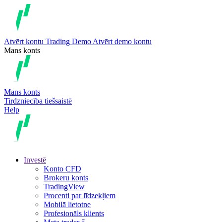
Atvērt kontu
Trading
Demo
Atvērt demo kontu
Mans konts
Mans konts
Tirdzniecība tiešsaistē
Help
Investē
Konto CFD
Brokeru konts
TradingView
Procenti par līdzekļiem
Mobilā lietotne
Profesionāls klients