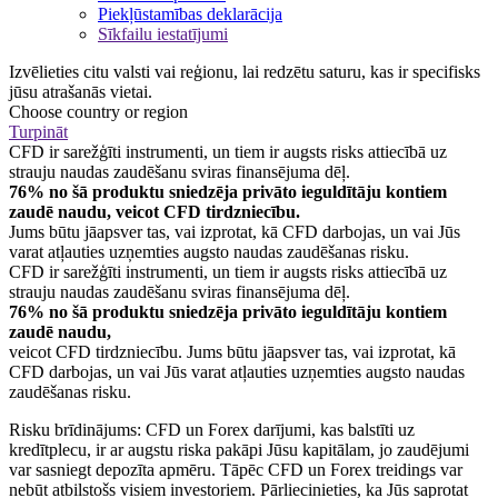
Piekļūstamības deklarācija
Sīkfailu iestatījumi
Izvēlieties citu valsti vai reģionu, lai redzētu saturu, kas ir specifisks
jūsu atrašanās vietai.
Choose country or region
Turpināt
CFD ir sarežģīti instrumenti, un tiem ir augsts risks attiecībā uz
strauju naudas zaudēšanu sviras finansējuma dēļ.
76% no šā produktu sniedzēja privāto ieguldītāju kontiem
zaudē naudu, veicot CFD tirdzniecību.
Jums būtu jāapsver tas, vai izprotat, kā CFD darbojas, un vai Jūs
varat atļauties uzņemties augsto naudas zaudēšanas risku.
CFD ir sarežģīti instrumenti, un tiem ir augsts risks attiecībā uz
strauju naudas zaudēšanu sviras finansējuma dēļ.
76% no šā produktu sniedzēja privāto ieguldītāju kontiem
zaudē naudu,
veicot CFD tirdzniecību. Jums būtu jāapsver tas, vai izprotat, kā
CFD darbojas, un vai Jūs varat atļauties uzņemties augsto naudas
zaudēšanas risku.
Risku brīdinājums: CFD un Forex darījumi, kas balstīti uz
kredītplecu, ir ar augstu riska pakāpi Jūsu kapitālam, jo zaudējumi
var sasniegt depozīta apmēru. Tāpēc CFD un Forex treidings var
nebūt atbilstošs visiem investoriem. Pārliecinieties, ka Jūs saprotat