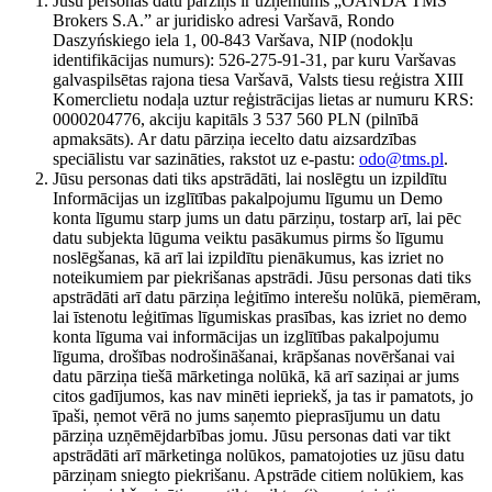
Jūsu personas datu pārziņš ir uzņēmums „OANDA TMS
Brokers S.A.” ar juridisko adresi Varšavā, Rondo
Daszyńskiego iela 1, 00-843 Varšava, NIP (nodokļu
identifikācijas numurs): 526-275-91-31, par kuru Varšavas
galvaspilsētas rajona tiesa Varšavā, Valsts tiesu reģistra XIII
Komerclietu nodaļa uztur reģistrācijas lietas ar numuru KRS:
0000204776, akciju kapitāls 3 537 560 PLN (pilnībā
apmaksāts). Ar datu pārziņa iecelto datu aizsardzības
speciālistu var sazināties, rakstot uz e-pastu:
odo@tms.pl
.
Jūsu personas dati tiks apstrādāti, lai noslēgtu un izpildītu
Informācijas un izglītības pakalpojumu līgumu un Demo
konta līgumu starp jums un datu pārziņu, tostarp arī, lai pēc
datu subjekta lūguma veiktu pasākumus pirms šo līgumu
noslēgšanas, kā arī lai izpildītu pienākumus, kas izriet no
noteikumiem par piekrišanas apstrādi. Jūsu personas dati tiks
apstrādāti arī datu pārziņa leģitīmo interešu nolūkā, piemēram,
lai īstenotu leģitīmas līgumiskas prasības, kas izriet no demo
konta līguma vai informācijas un izglītības pakalpojumu
līguma, drošības nodrošināšanai, krāpšanas novēršanai vai
datu pārziņa tiešā mārketinga nolūkā, kā arī saziņai ar jums
citos gadījumos, kas nav minēti iepriekš, ja tas ir pamatots, jo
īpaši, ņemot vērā no jums saņemto pieprasījumu un datu
pārziņa uzņēmējdarbības jomu. Jūsu personas dati var tikt
apstrādāti arī mārketinga nolūkos, pamatojoties uz jūsu datu
pārziņam sniegto piekrišanu. Apstrāde citiem nolūkiem, kas