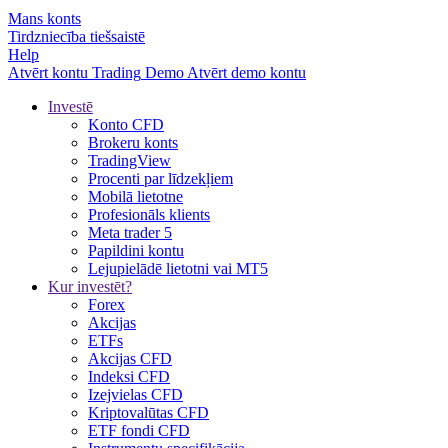
Mans konts
Tirdzniecība tiešsaistē
Help
Atvērt kontu
Trading
Demo
Atvērt demo kontu
Investē
Konto CFD
Brokeru konts
TradingView
Procenti par līdzekļiem
Mobilā lietotne
Profesionāls klients
Meta trader 5
Papildini kontu
Lejupielādē lietotni vai MT5
Kur investēt?
Forex
Akcijas
ETFs
Akcijas CFD
Indeksi CFD
Izejvielas CFD
Kriptovalūtas CFD
ETF fondi CFD