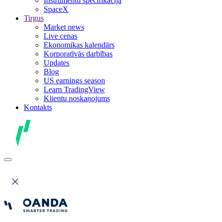
Instrumentu specifikācija
SpaceX
Tirgus
Market news
Live cenas
Ekonomikas kalendārs
Korporatīvās darbības
Updates
Blog
US earnings season
Learn TradingView
Klientu noskaņojums
Kontakts