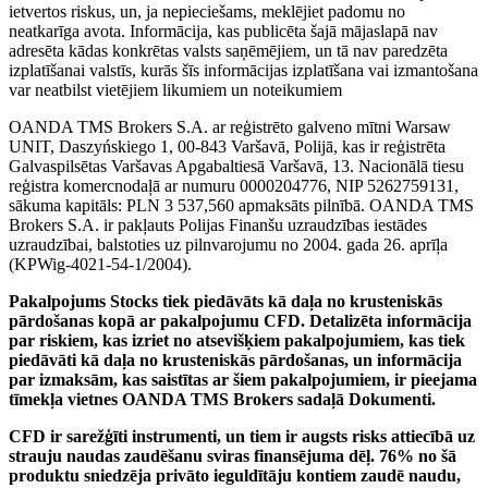
ietvertos riskus, un, ja nepieciešams, meklējiet padomu no
neatkarīga avota. Informācija, kas publicēta šajā mājaslapā nav
adresēta kādas konkrētas valsts saņēmējiem, un tā nav paredzēta
izplatīšanai valstīs, kurās šīs informācijas izplatīšana vai izmantošana
var neatbilst vietējiem likumiem un noteikumiem
OANDA TMS Brokers S.A. ar reģistrēto galveno mītni Warsaw
UNIT, Daszyńskiego 1, 00-843 Varšavā, Polijā, kas ir reģistrēta
Galvaspilsētas Varšavas Apgabaltiesā Varšavā, 13. Nacionālā tiesu
reģistra komercnodaļā ar numuru 0000204776, NIP 5262759131,
sākuma kapitāls: PLN 3 537,560 apmaksāts pilnībā. OANDA TMS
Brokers S.A. ir pakļauts Polijas Finanšu uzraudzības iestādes
uzraudzībai, balstoties uz pilnvarojumu no 2004. gada 26. aprīļa
(KPWig-4021-54-1/2004).
Pakalpojums Stocks tiek piedāvāts kā daļa no krusteniskās
pārdošanas kopā ar pakalpojumu CFD. Detalizēta informācija
par riskiem, kas izriet no atsevišķiem pakalpojumiem, kas tiek
piedāvāti kā daļa no krusteniskās pārdošanas, un informācija
par izmaksām, kas saistītas ar šiem pakalpojumiem, ir pieejama
tīmekļa vietnes OANDA TMS Brokers sadaļā Dokumenti.
CFD ir sarežģīti instrumenti, un tiem ir augsts risks attiecībā uz
strauju naudas zaudēšanu sviras finansējuma dēļ. 76% no šā
produktu sniedzēja privāto ieguldītāju kontiem zaudē naudu,