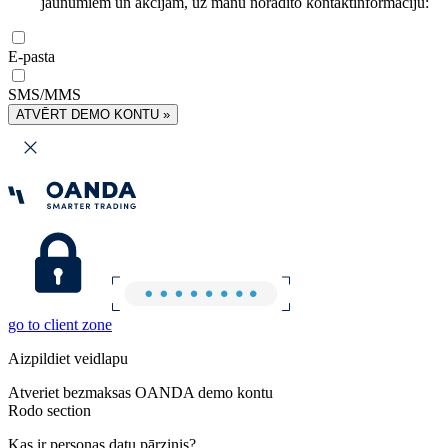
jaunumiem un akcijām, uz manu norādīto kontaktinformāciju:
E-pasta
SMS/MMS
ATVĒRT DEMO KONTU »
go to client zone
Aizpildiet veidlapu
Atveriet bezmaksas OANDA demo kontu
Rodo section
Kas ir personas datu pārzinis?