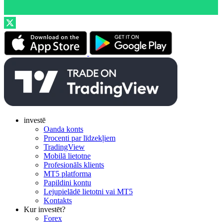
investē
Oanda konts
Procenti par līdzekļiem
TradingView
Mobilā lietotne
Profesionāls klients
MT5 platforma
Papildini kontu
Lejupielādē lietotni vai MT5
Kontakts
Kur investēt?
Forex