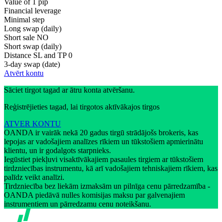
Value of 1 pip
Financial leverage
Minimal step
Long swap (daily)
Short sale
NO
Short swap (daily)
Distance SL and TP
0
3-day swap (date)
Atvērt kontu
Sāciet tirgot tagad ar ātru konta atvēršanu.
Reģistrējieties tagad, lai tirgotos aktīvākajos tirgos
ATVER KONTU
OANDA ir vairāk nekā 20 gadus tirgū strādājošs brokeris, kas
lepojas ar vadošajiem analīzes rīkiem un tūkstošiem apmierinātu
klientu, un ir godalgots starpnieks.
Iegūstiet piekļuvi visaktīvākajiem pasaules tirgiem ar tūkstošiem
tirdzniecības instrumentu, kā arī vadošajiem tehniskajiem rīkiem, kas
palīdz veikt analīzi.
Tirdzniecība bez liekām izmaksām un pilnīga cenu pārredzamība -
OANDA piedāvā nulles komisijas maksu par galvenajiem
instrumentiem un pārredzamu cenu noteikšanu.