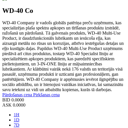
WD-40 Co
WD-40 Company ir vadošs globāls patēriņa preču uzņēmums, kas
specializējas plaša spektra apkopes un tīrīšanas produktu izstrādē,
ražošanā un pārdošanā. Tā galvenais produkts, WD-40 Multi-Use
Product, ir daudzfunkcionāls lubrikants un iesūcoša eļļa, kas
aizsargā metālu no rūsas un korozijas, atbrīvo iestrēgušas detaļas un
eļļo kustīgās daļas. Papildus WD-40 Multi-Use Product uzņēmums
piedāvā arī citus produktus, tostarp WD-40 Specialist līniju ar
specializētiem apkopes produktiem, kas paredzēti specifiskiem
pielietojumiem, un 3-IN-ONE līniju ar mājsaimniecības
lubrikantiem. Ar klātbūtni vairāk nekā 176 valstīs un teritorijās visā
pasaulē, uzņēmuma produkti ir uzticami gan profesionāļiem, gan
patērētājiem. WD-40 Company ir apņēmusies ievērot ilgtspējību un
sociālo atbildību, un ir īstenojusi vairākas iniciatīvas, lai samazinātu
savu ietekmi uz vidi un atbalstītu kopienas, kurās tā darbojas.
Pārdošanas cena
Pirkšanas cena
BID
0.0000
ASK
0.0000
1H
1D
7D