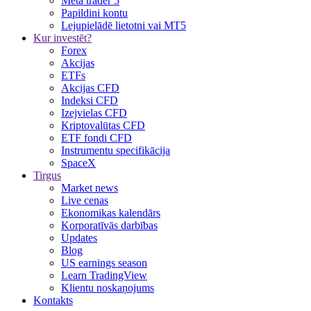
Meta trader 5
Papildini kontu
Lejupielādē lietotni vai MT5
Kur investēt?
Forex
Akcijas
ETFs
Akcijas CFD
Indeksi CFD
Izejvielas CFD
Kriptovalūtas CFD
ETF fondi CFD
Instrumentu specifikācija
SpaceX
Tirgus
Market news
Live cenas
Ekonomikas kalendārs
Korporatīvās darbības
Updates
Blog
US earnings season
Learn TradingView
Klientu noskaņojums
Kontakts