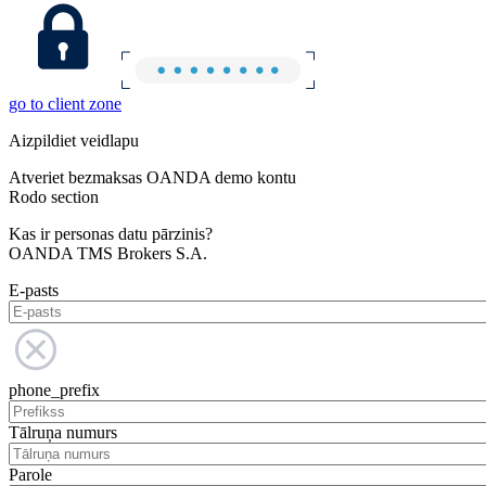
go to client zone
Aizpildiet veidlapu
Atveriet bezmaksas OANDA demo kontu
Rodo section
Kas ir personas datu pārzinis?
OANDA TMS Brokers S.A.
E-pasts
phone_prefix
Tālruņa numurs
Parole