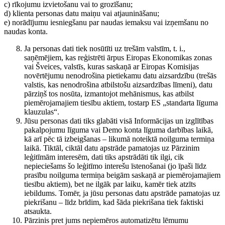
c) rīkojumu izvietošanu vai to grozīšanu;
d) klienta personas datu maiņu vai atjaunināšanu;
e) norādījumu iesniegšanu par naudas iemaksu vai izņemšanu no
naudas konta.
Ja personas dati tiek nosūtīti uz trešām valstīm, t. i.,
saņēmējiem, kas reģistrēti ārpus Eiropas Ekonomikas zonas
vai Šveices, valstīs, kuras saskaņā ar Eiropas Komisijas
novērtējumu nenodrošina pietiekamu datu aizsardzību (trešās
valstis, kas nenodrošina atbilstošu aizsardzības līmeni), datu
pārziņš tos nosūta, izmantojot mehānismus, kas atbilst
piemērojamajiem tiesību aktiem, tostarp ES „standarta līguma
klauzulas“.
Jūsu personas dati tiks glabāti visā Informācijas un izglītības
pakalpojumu līguma vai Demo konta līguma darbības laikā,
kā arī pēc tā izbeigšanas – likumā noteiktā noilguma termiņa
laikā. Tiktāl, ciktāl datu apstrāde pamatojas uz Pārzinim
leģitīmām interesēm, dati tiks apstrādāti tik ilgi, cik
nepieciešams šo leģitīmo interešu īstenošanai (jo īpaši līdz
prasību noilguma termiņa beigām saskaņā ar piemērojamajiem
tiesību aktiem), bet ne ilgāk par laiku, kamēr tiek atzīts
iebildums. Tomēr, ja jūsu personas datu apstrāde pamatojas uz
piekrišanu – līdz brīdim, kad šāda piekrišana tiek faktiski
atsaukta.
Pārzinis pret jums nepiemēros automatizētu lēmumu