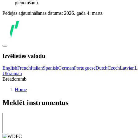
pieņemšanu.
Pēdējās atjaunināšanas datums: 2026. gada 4. marts.
Izvēlieties valodu
English
French
Italian
Spanish
German
Portuguese
Dutch
Czech
Latvian
L
Ukrainian
Breadcrumb
Home
Meklēt instrumentus