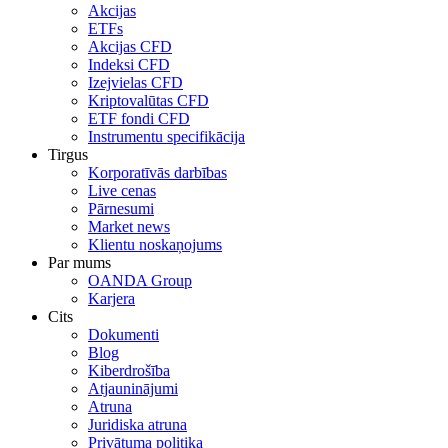
Akcijas
ETFs
Akcijas CFD
Indeksi CFD
Izejvielas CFD
Kriptovalūtas CFD
ETF fondi CFD
Instrumentu specifikācija
Tirgus
Korporatīvās darbības
Live cenas
Pārnesumi
Market news
Klientu noskaņojums
Par mums
OANDA Group
Karjera
Cits
Dokumenti
Blog
Kiberdrošība
Atjauninājumi
Atruna
Juridiska atruna
Privātuma politika