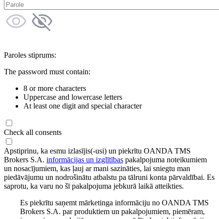
Paroles stiprums:
The password must contain:
8 or more characters
Uppercase and lowercase letters
At least one digit and special character
Check all consents
Apstiprinu, ka esmu izlasījis(-usi) un piekrītu OANDA TMS
Brokers S.A.
informācijas un izglītības
pakalpojuma noteikumiem
un nosacījumiem, kas ļauj ar mani sazināties, lai sniegtu man
piedāvājumu un nodrošinātu atbalstu pa tālruni konta pārvaldībai. Es
saprotu, ka varu no šī pakalpojuma jebkurā laikā atteikties.
Es piekrītu saņemt mārketinga informāciju no OANDA TMS
Brokers S.A. par produktiem un pakalpojumiem, piemēram,