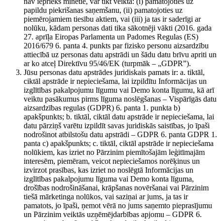
nav iepriekš minētie, var tikt veikta: (i) pamatojoties uz
papildu piekrišanas saņemšanu, (ii) pamatojoties uz
piemērojamiem tiesību aktiem, vai (iii) ja tas ir saderīgi ar
nolūku, kādam personas dati tika sākotnēji vākti (2016. gada
27. aprīļa Eiropas Parlamenta un Padomes Regulas (ES)
2016/679 6. panta 4. punkts par fizisko personu aizsardzību
attiecībā uz personas datu apstrādi un šādu datu brīvu apriti un
ar ko atceļ Direktīvu 95/46/EK (turpmāk – „GDPR”).
Jūsu personas datu apstrādes juridiskais pamats ir: a. tiktāl,
ciktāl apstrāde ir nepieciešama, lai izpildītu Informācijas un
izglītības pakalpojumu līgumu vai Demo konta līgumu, kā arī
veiktu pasākumus pirms līguma noslēgšanas – Vispārīgās datu
aizsardzības regulas (GDPR) 6. panta 1. punkta b)
apakšpunkts; b. tiktāl, ciktāl datu apstrāde ir nepieciešama, lai
datu pārziņš varētu izpildīt savas juridiskās saistības, jo īpaši
nodrošinot atbilstošu datu apstrādi – GDPR 6. panta GDPR 1.
panta c) apakšpunkts; c. tiktāl, ciktāl apstrāde ir nepieciešama
nolūkiem, kas izriet no Pārzinim piemītošajām leģitīmajām
interesēm, piemēram, veicot nepieciešamos norēķinus un
izvirzot prasības, kas izriet no noslēgtā Informācijas un
izglītības pakalpojumu līguma vai Demo konta līguma,
drošības nodrošināšanai, krāpšanas novēršanai vai Pārzinim
tiešā mārketinga nolūkos, vai saziņai ar jums, ja tas ir
pamatots, jo īpaši, ņemot vērā no jums saņemto pieprasījumu
un Pārzinim veiktās uzņēmējdarbības apjomu – GDPR 6.