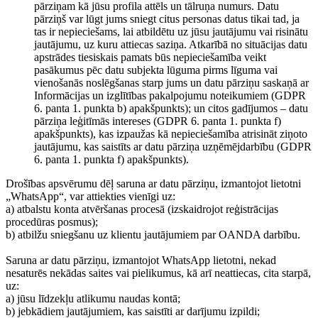
pārziņam kā jūsu profila attēls un tālruņa numurs. Datu
pārziņš var lūgt jums sniegt citus personas datus tikai tad, ja
tas ir nepieciešams, lai atbildētu uz jūsu jautājumu vai risinātu
jautājumu, uz kuru attiecas saziņa. Atkarībā no situācijas datu
apstrādes tiesiskais pamats būs nepieciešamība veikt
pasākumus pēc datu subjekta lūguma pirms līguma vai
vienošanās noslēgšanas starp jums un datu pārziņu saskaņā ar
Informācijas un izglītības pakalpojumu noteikumiem (GDPR
6. panta 1. punkta b) apakšpunkts); un citos gadījumos – datu
pārziņa leģitīmās intereses (GDPR 6. panta 1. punkta f)
apakšpunkts), kas izpaužas kā nepieciešamība atrisināt ziņoto
jautājumu, kas saistīts ar datu pārziņa uzņēmējdarbību (GDPR
6. panta 1. punkta f) apakšpunkts).
Drošības apsvērumu dēļ saruna ar datu pārziņu, izmantojot lietotni
„WhatsApp“, var attiekties vienīgi uz:
a) atbalstu konta atvēršanas procesā (izskaidrojot reģistrācijas
procedūras posmus);
b) atbilžu sniegšanu uz klientu jautājumiem par OANDA darbību.
Saruna ar datu pārziņu, izmantojot WhatsApp lietotni, nekad
nesaturēs nekādas saites vai pielikumus, kā arī neattiecas, cita starpā,
uz:
a) jūsu līdzekļu atlikumu naudas kontā;
b) jebkādiem jautājumiem, kas saistīti ar darījumu izpildi;