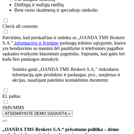
Didžiųjų ir mažųjų raidžių
Bent vieno skaitmenų ir specialiojo simbolio
Check all consents
Patvirtinu, kad perskaičiau ir sutinku su „OANDA TMS Brokers
S.A.”
informacijos ir švietimo
paslaugų teikimo sąlygomis, kurios
yra bendravimo su manimi dėl pasiūlymo ir telefoninės pagalbos
sąskaitos tvarkymo klausimais pagrindas. Suprantu, kad galiu bet
kada šios paslaugos atsisakyti.
Sutinku gauti „OANDA TMS Brokers S.A.” rinkodaros
informaciją apie produktus ir paslaugas, pvz., naujienas ir
akcijas, naudojant pateiktus kontaktinius duomenis:
El. paštas
SMS/MMS
ATSIDARYKITE DEMO SĄSKAITĄ »
„OANDA TMS Brokers S.A.“ privatumo politika – demo