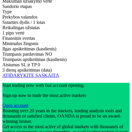
Maksimali užsakymo vertė
Sandorio etapas
Type
Prekybos valandos
Sutarties dydis / 1 lotas
Reikalingas užstatas
1 pipo vertė
Finansinis svertas
Minimalus žingsnis
Ilgas apsikeitimas (kasdienis)
Trumpasis pardavimas
NO
Trumpasis apsikeitimas (kasdienis)
Atstumas SL ir TP
0
3 dienų apsikeitimas (data)
ATIDARYKITE SĄSKAITĄ
Start trading now with fast account opening.
Sign-up now to trade the most active markets
Open account
Boasting over 20 years in the markets, leading analysis tools and
thousands of satisfied clients, OANDA is proud to be an award-
winning broker.
Get access to the most active of global markets with thousands of
trading instruments at your fingertips, as well leading technical tools