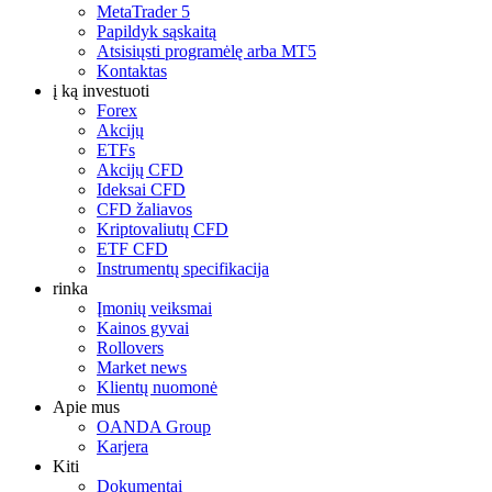
MetaTrader 5
Papildyk sąskaitą
Atsisiųsti programėlę arba MT5
Kontaktas
į ką investuoti
Forex
Akcijų
ETFs
Akcijų CFD
Ideksai CFD
CFD žaliavos
Kriptovaliutų CFD
ETF CFD
Instrumentų specifikacija
rinka
Įmonių veiksmai
Kainos gyvai
Rollovers
Market news
Klientų nuomonė
Apie mus
OANDA Group
Karjera
Kiti
Dokumentai