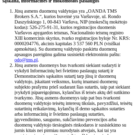
sąskaita, informacinės ir mokomosios paslaugos
Jūsų asmens duomenų valdytojas yra „OANDA TMS
Brokers S.A.“, kurios buveinė yra Varšuvoje, ul. Rondo
Daszyńskiego 1, 00-843 Varšuva, NIP (mokesčių mokėtojo
kodas): 526-275-91-31, kurios registracijos duomenis
Varšuvos apygardos teismas, Nacionalinio teismų registro
XIII komercinis skyrius, tvarko registracijos byloje Nr. KRS:
0000204776, akcinis kapitalas 3 537 560 PLN (visiškai
apmokėtas). Su duomenų valdytojo paskirtu duomenų
apsaugos pareigūnu galima susisiekti elektroniniu paštu:
odo@tms.pl
.
Jūsų asmens duomenys bus tvarkomi siekiant sudaryti ir
vykdyti Informacinių bei švietimo paslaugų sutartį ir
Demonstracinės sąskaitos sutartį tarp jūsų ir duomenų
valdytojo, įskaitant veiksmus, kurių imamasi duomenų
subjekto prašymu prieš sudarant šias sutartis, taip pat siekiant
įvykdyti įsipareigojimus, kylančius iš teisės aktų dėl sutikimo
tvarkymo. Jūsų asmens duomenys taip pat bus tvarkomi
duomenų valdytojo teisėtų interesų tikslais, pavyzdžiui, teisėtų
sutartinių reikalavimų, kylančių iš demo sąskaitos sutarties
arba informacinių ir švietimo paslaugų sutarties,
įgyvendinimo, saugumo, sukčiavimo prevencijos arba
duomenų valdytojo tiesioginės rinkodaros ir susisiekimo su
jumis kitais nei pirmiau nurodytais atvejais, kai tai yra