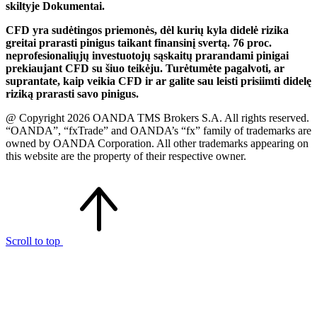
skiltyje Dokumentai.
CFD yra sudėtingos priemonės, dėl kurių kyla didelė rizika
greitai prarasti pinigus taikant finansinį svertą. 76 proc.
neprofesionaliųjų investuotojų sąskaitų prarandami pinigai
prekiaujant CFD su šiuo teikėju. Turėtumėte pagalvoti, ar
suprantate, kaip veikia CFD ir ar galite sau leisti prisiimti didelę
riziką prarasti savo pinigus.
@ Copyright 2026 OANDA TMS Brokers S.A. All rights reserved.
“OANDA”, “fxTrade” and OANDA’s “fx” family of trademarks are
owned by OANDA Corporation. All other trademarks appearing on
this website are the property of their respective owner.
Scroll to top