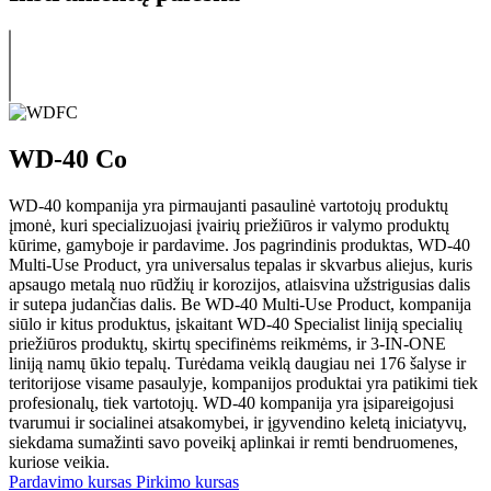
WD-40 Co
WD-40 kompanija yra pirmaujanti pasaulinė vartotojų produktų
įmonė, kuri specializuojasi įvairių priežiūros ir valymo produktų
kūrime, gamyboje ir pardavime. Jos pagrindinis produktas, WD-40
Multi-Use Product, yra universalus tepalas ir skvarbus aliejus, kuris
apsaugo metalą nuo rūdžių ir korozijos, atlaisvina užstrigusias dalis
ir sutepa judančias dalis. Be WD-40 Multi-Use Product, kompanija
siūlo ir kitus produktus, įskaitant WD-40 Specialist liniją specialių
priežiūros produktų, skirtų specifinėms reikmėms, ir 3-IN-ONE
liniją namų ūkio tepalų. Turėdama veiklą daugiau nei 176 šalyse ir
teritorijose visame pasaulyje, kompanijos produktai yra patikimi tiek
profesionalų, tiek vartotojų. WD-40 kompanija yra įsipareigojusi
tvarumui ir socialinei atsakomybei, ir įgyvendino keletą iniciatyvų,
siekdama sumažinti savo poveikį aplinkai ir remti bendruomenes,
kuriose veikia.
Pardavimo kursas
Pirkimo kursas