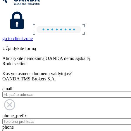
go to client zone
Užpildykite formą
Atidarykite nemokamą OANDA demo sąskaitą
Rodo section
Kas yra asmens duomenų valdytojas?
OANDA TMS Brokers S.A.
email
phone_prefix
phone