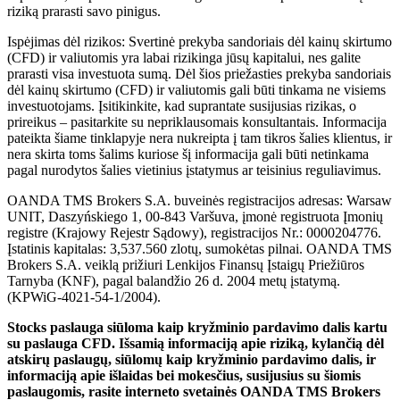
riziką prarasti savo pinigus.
Ispėjimas dėl rizikos: Svertinė prekyba sandoriais dėl kainų skirtumo
(CFD) ir valiutomis yra labai rizikinga jūsų kapitalui, nes galite
prarasti visa investuota sumą. Dėl šios priežasties prekyba sandoriais
dėl kainų skirtumo (CFD) ir valiutomis gali būti tinkama ne visiems
investuotojams. Įsitikinkite, kad suprantate susijusias rizikas, o
prireikus – pasitarkite su nepriklausomais konsultantais. Informacija
pateikta šiame tinklapyje nera nukreipta į tam tikros šalies klientus, ir
nera skirta toms šalims kuriose šį informacija gali būti netinkama
pagal nurodytos šalies vietinius įstatymus ar teisinius reguliavimus.
OANDA TMS Brokers S.A. buveinės registracijos adresas: Warsaw
UNIT, Daszyńskiego 1, 00-843 Varšuva, įmonė registruota Įmonių
registre (Krajowy Rejestr Sądowy), registracijos Nr.: 0000204776.
Įstatinis kapitalas: 3,537.560 zlotų, sumokėtas pilnai. OANDA TMS
Brokers S.A. veiklą prižiuri Lenkijos Finansų Įstaigų Priežiūros
Tarnyba (KNF), pagal balandžio 26 d. 2004 metų įstatymą.
(KPWiG-4021-54-1/2004).
Stocks paslauga siūloma kaip kryžminio pardavimo dalis kartu
su paslauga CFD. Išsamią informaciją apie riziką, kylančią dėl
atskirų paslaugų, siūlomų kaip kryžminio pardavimo dalis, ir
informaciją apie išlaidas bei mokesčius, susijusius su šiomis
paslaugomis, rasite interneto svetainės OANDA TMS Brokers