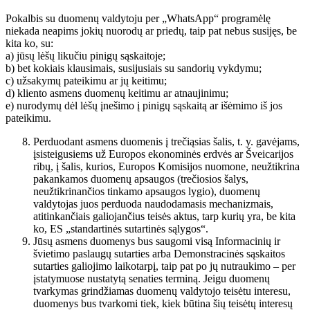
Pokalbis su duomenų valdytoju per „WhatsApp“ programėlę
niekada neapims jokių nuorodų ar priedų, taip pat nebus susijęs, be
kita ko, su:
a) jūsų lėšų likučiu pinigų sąskaitoje;
b) bet kokiais klausimais, susijusiais su sandorių vykdymu;
c) užsakymų pateikimu ar jų keitimu;
d) kliento asmens duomenų keitimu ar atnaujinimu;
e) nurodymų dėl lėšų įnešimo į pinigų sąskaitą ar išėmimo iš jos
pateikimu.
Perduodant asmens duomenis į trečiąsias šalis, t. y. gavėjams,
įsisteigusiems už Europos ekonominės erdvės ar Šveicarijos
ribų, į šalis, kurios, Europos Komisijos nuomone, neužtikrina
pakankamos duomenų apsaugos (trečiosios šalys,
neužtikrinančios tinkamo apsaugos lygio), duomenų
valdytojas juos perduoda naudodamasis mechanizmais,
atitinkančiais galiojančius teisės aktus, tarp kurių yra, be kita
ko, ES „standartinės sutartinės sąlygos“.
Jūsų asmens duomenys bus saugomi visą Informacinių ir
švietimo paslaugų sutarties arba Demonstracinės sąskaitos
sutarties galiojimo laikotarpį, taip pat po jų nutraukimo – per
įstatymuose nustatytą senaties terminą. Jeigu duomenų
tvarkymas grindžiamas duomenų valdytojo teisėtu interesu,
duomenys bus tvarkomi tiek, kiek būtina šių teisėtų interesų