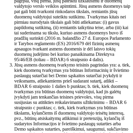
pagrįsta, visų pirma, jūsų pateiktu užklausimu ir duomenų
valdytojo verslo veiklos apimtimi. Jūsų asmens duomenys taip
pat gali būti tvarkomi rinkodaros tikslais, remiantis jūsų
duomenų valdytojui suteiktu sutikimu. Tvarkymas kitais nei
pirmiau nurodytais tikslais gali būti atliekamas: (i) gavus
papildomą sutikimą, (ii) remiantis taikytina teise, arba (iii) kai
tai suderinama su tikslu, kuriuo asmens duomenys buvo iš
pradžių surinkti (2016 m. balandžio 27 d. Europos Parlamento
ir Tarybos reglamento (ES) 2016/679 dėl fizinių asmenų
apsaugos tvarkant asmens duomenis ir dėl laisvo tokių
duomenų judėjimo bei kuriuo panaikinama Direktyva
95/46/EB (toliau – BDAR) 6 straipsnio 4 dalis).
Jūsų asmens duomenų tvarkymo teisinis pagrindas yra: a. tiek,
kiek duomenų tvarkymas yra būtinas Informacinių ir švietimo
paslaugų sutarčiai bei Demo sąskaitos sutarčiai įvykdyti ir
veiksmams, atliekamiems prieš sudarant sutartį, atlikti –
BDAR 6 straipsnio 1 dalies b punktas; b. tiek, kiek duomenų
tvarkymas yra būtinas duomenų valdytojui, kad jis galėtų
įvykdyti jam tenkančias teisines prievoles, visų pirma
susijusias su atitikties reikalavimams užtikrinimu – BDAR 6
straipsnio c punktas; c. tiek, kiek tvarkymas yra būtinas
tikslams, kylančiems iš duomenų valdytojo teisėtų interesų,
pvz., būtinų atsiskaitymų atlikimui ir pretenzijų, kylančių iš
sudarytos Informacijos ir švietimo paslaugų sutarties arba
Demo sąskaitos sutarties, pareiškimui, saugumui, sukčiavimo