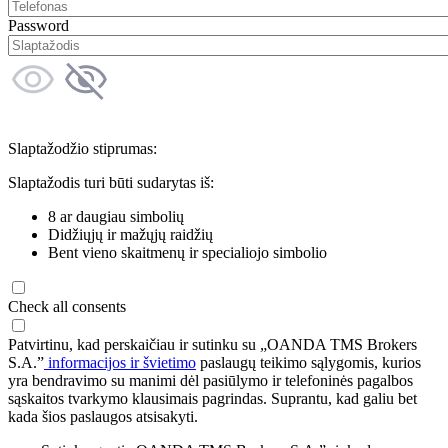
Password
Slaptažodžio stiprumas:
Slaptažodis turi būti sudarytas iš:
8 ar daugiau simbolių
Didžiųjų ir mažųjų raidžių
Bent vieno skaitmenų ir specialiojo simbolio
Check all consents
Patvirtinu, kad perskaičiau ir sutinku su „OANDA TMS Brokers
S.A.”
informacijos ir švietimo
paslaugų teikimo sąlygomis, kurios
yra bendravimo su manimi dėl pasiūlymo ir telefoninės pagalbos
sąskaitos tvarkymo klausimais pagrindas. Suprantu, kad galiu bet
kada šios paslaugos atsisakyti.