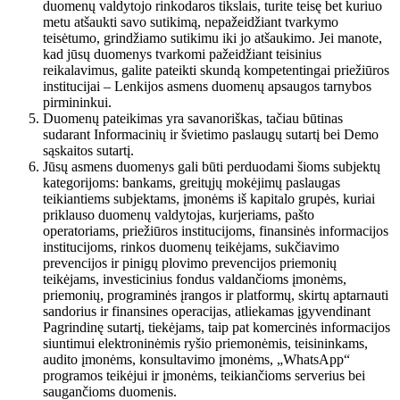
duomenų valdytojo rinkodaros tikslais, turite teisę bet kuriuo
metu atšaukti savo sutikimą, nepažeidžiant tvarkymo
teisėtumo, grindžiamo sutikimu iki jo atšaukimo. Jei manote,
kad jūsų duomenys tvarkomi pažeidžiant teisinius
reikalavimus, galite pateikti skundą kompetentingai priežiūros
institucijai – Lenkijos asmens duomenų apsaugos tarnybos
pirmininkui.
Duomenų pateikimas yra savanoriškas, tačiau būtinas
sudarant Informacinių ir švietimo paslaugų sutartį bei Demo
sąskaitos sutartį.
Jūsų asmens duomenys gali būti perduodami šioms subjektų
kategorijoms: bankams, greitųjų mokėjimų paslaugas
teikiantiems subjektams, įmonėms iš kapitalo grupės, kuriai
priklauso duomenų valdytojas, kurjeriams, pašto
operatoriams, priežiūros institucijoms, finansinės informacijos
institucijoms, rinkos duomenų teikėjams, sukčiavimo
prevencijos ir pinigų plovimo prevencijos priemonių
teikėjams, investicinius fondus valdančioms įmonėms,
priemonių, programinės įrangos ir platformų, skirtų aptarnauti
sandorius ir finansines operacijas, atliekamas įgyvendinant
Pagrindinę sutartį, tiekėjams, taip pat komercinės informacijos
siuntimui elektroninėmis ryšio priemonėmis, teisininkams,
audito įmonėms, konsultavimo įmonėms, „WhatsApp“
programos teikėjui ir įmonėms, teikiančioms serverius bei
saugančioms duomenis.