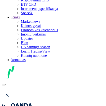
Kriptovaliutų CFD
ETF CFD
Instrumentų specifikacija
SpaceX
Rinka
Market news
Kainos gyvai
Ekonomikos kalendorius
Įmonių veiksmai
Updates
Blog
US earnings season
Learn TradingView
Klientų nuomonė
kontaktas