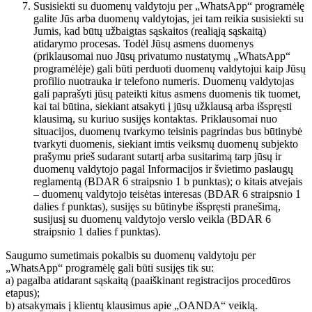
Susisiekti su duomenų valdytoju per „WhatsApp“ programėlę
galite Jūs arba duomenų valdytojas, jei tam reikia susisiekti su
Jumis, kad būtų užbaigtas sąskaitos (realiąją sąskaitą)
atidarymo procesas. Todėl Jūsų asmens duomenys
(priklausomai nuo Jūsų privatumo nustatymų „WhatsApp“
programėlėje) gali būti perduoti duomenų valdytojui kaip Jūsų
profilio nuotrauka ir telefono numeris. Duomenų valdytojas
gali paprašyti jūsų pateikti kitus asmens duomenis tik tuomet,
kai tai būtina, siekiant atsakyti į jūsų užklausą arba išspręsti
klausimą, su kuriuo susijęs kontaktas. Priklausomai nuo
situacijos, duomenų tvarkymo teisinis pagrindas bus būtinybė
tvarkyti duomenis, siekiant imtis veiksmų duomenų subjekto
prašymu prieš sudarant sutartį arba susitarimą tarp jūsų ir
duomenų valdytojo pagal Informacijos ir švietimo paslaugų
reglamentą (BDAR 6 straipsnio 1 b punktas); o kitais atvejais
– duomenų valdytojo teisėtas interesas (BDAR 6 straipsnio 1
dalies f punktas), susijęs su būtinybe išspręsti pranešimą,
susijusį su duomenų valdytojo verslo veikla (BDAR 6
straipsnio 1 dalies f punktas).
Saugumo sumetimais pokalbis su duomenų valdytoju per
„WhatsApp“ programėlę gali būti susijęs tik su:
a) pagalba atidarant sąskaitą (paaiškinant registracijos procedūros
etapus);
b) atsakymais į klientų klausimus apie „OANDA“ veiklą.