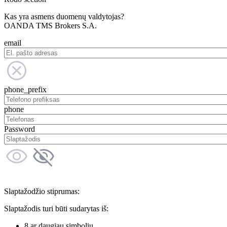
Kas yra asmens duomenų valdytojas?
OANDA TMS Brokers S.A.
email
phone_prefix
phone
Password
Slaptažodžio stiprumas:
Slaptažodis turi būti sudarytas iš:
8 ar daugiau simbolių