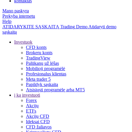
kontaktas
Mano paskyra
Prekyba internetu
Help
ATIDARYKITE SĄSKAITĄ
Trading
Demo
Atidaryti demo
sąskaitą
Investuok
CFD konts
Brokeru konts
TradingView
Palūkanų už lėšas
Mobilioji programėlė
Profesionalus klientas
Meta trader 5
Papildyk sąskaitą
Atsisiųsti programėlę arba MT5
į ką investuoti
Forex
Akcijų
ETFs
Akcijų CFD
Ideksai CFD
CFD žaliavos