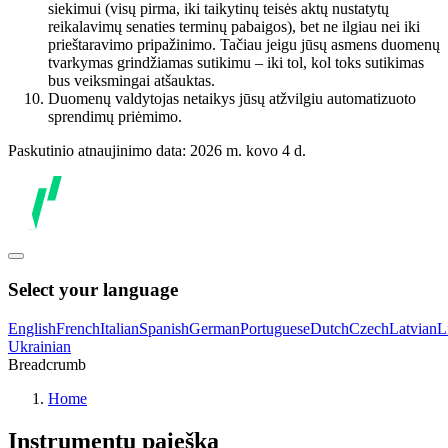
siekimui (visų pirma, iki taikytinų teisės aktų nustatytų
reikalavimų senaties terminų pabaigos), bet ne ilgiau nei iki
prieštaravimo pripažinimo. Tačiau jeigu jūsų asmens duomenų
tvarkymas grindžiamas sutikimu – iki tol, kol toks sutikimas
bus veiksmingai atšauktas.
Duomenų valdytojas netaikys jūsų atžvilgiu automatizuoto
sprendimų priėmimo.
Paskutinio atnaujinimo data: 2026 m. kovo 4 d.
Select your language
English
French
Italian
Spanish
German
Portuguese
Dutch
Czech
Latvian
L
Ukrainian
Breadcrumb
Home
Instrumentų paieška