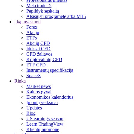
Profesionalus klientas
Meta trader 5
Papildyk sąskaitą
Atsisiųsti programėlę arba MT5
į ką investuoti
Forex
Akcijų
ETFs
Akcijų CFD
Ideksai CFD
CFD žaliavos
Kriptovaliutų CFD
ETF CFD
Instrumentų specifikacija
SpaceX
Rinka
Market news
Kainos gyvai
Ekonomikos kalendorius
Įmonių veiksmai
Updates
Blog
US earnings season
Learn TradingView
Klientų nuomonė