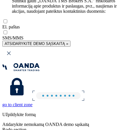
Sutinku gauti „OANDA TMS Brokers S.A.” rinkodaros
informaciją apie produktus ir paslaugas, pvz., naujienas ir
akcijas, naudojant pateiktus kontaktinius duomenis:
El. paštas
SMS/MMS
ATSIDARYKITE DEMO SĄSKAITĄ »
go to client zone
Užpildykite formą
Atidarykite nemokamą OANDA demo sąskaitą
Rodo section