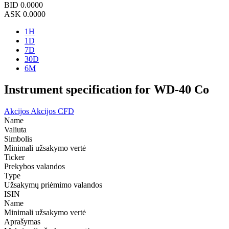
BID
0.0000
ASK
0.0000
1H
1D
7D
30D
6M
Instrument specification for WD-40 Co
Akcijos
Akcijos CFD
Name
Valiuta
Simbolis
Minimali užsakymo vertė
Ticker
Prekybos valandos
Type
Užsakymų priėmimo valandos
ISIN
Name
Minimali užsakymo vertė
Aprašymas