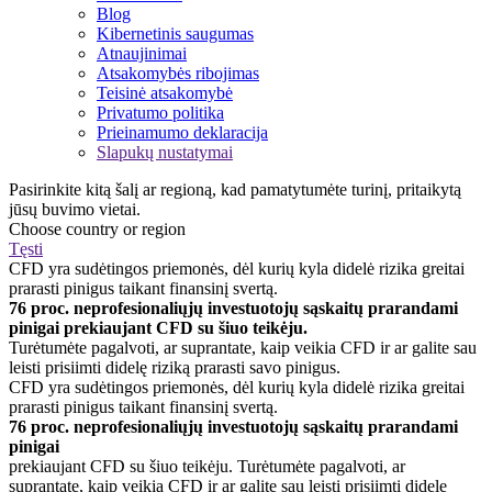
Blog
Kibernetinis saugumas
Atnaujinimai
Atsakomybės ribojimas
Teisinė atsakomybė
Privatumo politika
Prieinamumo deklaracija
Slapukų nustatymai
Pasirinkite kitą šalį ar regioną, kad pamatytumėte turinį, pritaikytą
jūsų buvimo vietai.
Choose country or region
Tęsti
CFD yra sudėtingos priemonės, dėl kurių kyla didelė rizika greitai
prarasti pinigus taikant finansinį svertą.
76 proc. neprofesionaliųjų investuotojų sąskaitų prarandami
pinigai prekiaujant CFD su šiuo teikėju.
Turėtumėte pagalvoti, ar suprantate, kaip veikia CFD ir ar galite sau
leisti prisiimti didelę riziką prarasti savo pinigus.
CFD yra sudėtingos priemonės, dėl kurių kyla didelė rizika greitai
prarasti pinigus taikant finansinį svertą.
76 proc. neprofesionaliųjų investuotojų sąskaitų prarandami
pinigai
prekiaujant CFD su šiuo teikėju. Turėtumėte pagalvoti, ar
suprantate, kaip veikia CFD ir ar galite sau leisti prisiimti didelę