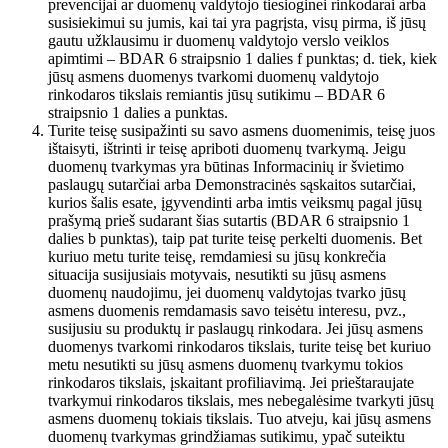
prevencijai ar duomenų valdytojo tiesioginei rinkodarai arba
susisiekimui su jumis, kai tai yra pagrįsta, visų pirma, iš jūsų
gautu užklausimu ir duomenų valdytojo verslo veiklos
apimtimi – BDAR 6 straipsnio 1 dalies f punktas; d. tiek, kiek
jūsų asmens duomenys tvarkomi duomenų valdytojo
rinkodaros tikslais remiantis jūsų sutikimu – BDAR 6
straipsnio 1 dalies a punktas.
Turite teisę susipažinti su savo asmens duomenimis, teisę juos
ištaisyti, ištrinti ir teisę apriboti duomenų tvarkymą. Jeigu
duomenų tvarkymas yra būtinas Informacinių ir švietimo
paslaugų sutarčiai arba Demonstracinės sąskaitos sutarčiai,
kurios šalis esate, įgyvendinti arba imtis veiksmų pagal jūsų
prašymą prieš sudarant šias sutartis (BDAR 6 straipsnio 1
dalies b punktas), taip pat turite teisę perkelti duomenis. Bet
kuriuo metu turite teisę, remdamiesi su jūsų konkrečia
situacija susijusiais motyvais, nesutikti su jūsų asmens
duomenų naudojimu, jei duomenų valdytojas tvarko jūsų
asmens duomenis remdamasis savo teisėtu interesu, pvz.,
susijusiu su produktų ir paslaugų rinkodara. Jei jūsų asmens
duomenys tvarkomi rinkodaros tikslais, turite teisę bet kuriuo
metu nesutikti su jūsų asmens duomenų tvarkymu tokios
rinkodaros tikslais, įskaitant profiliavimą. Jei prieštaraujate
tvarkymui rinkodaros tikslais, mes nebegalėsime tvarkyti jūsų
asmens duomenų tokiais tikslais. Tuo atveju, kai jūsų asmens
duomenų tvarkymas grindžiamas sutikimu, ypač suteiktu