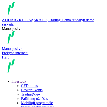
ATIDARYKITE SĄSKAITĄ
Trading
Demo
Atidaryti demo
sąskaitą
Mano paskyra
Mano paskyra
Prekyba internetu
Help
Investuok
CFD konts
Brokeru konts
TradingView
Palūkanų už lėšas
Mobilioji programėlė