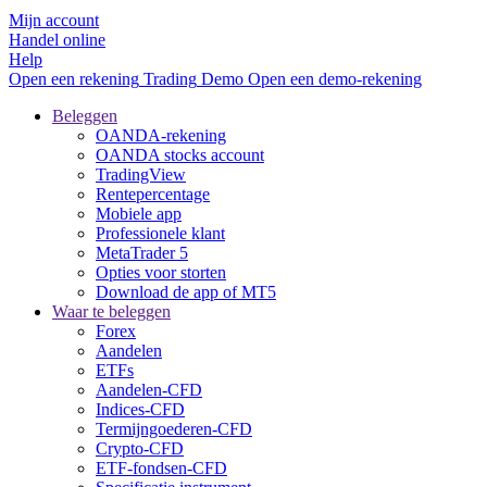
Mijn account
Handel online
Help
Open een rekening
Trading
Demo
Open een demo-rekening
Beleggen
OANDA-rekening
OANDA stocks account
TradingView
Rentepercentage
Mobiele app
Professionele klant
MetaTrader 5
Opties voor storten
Download de app of MT5
Waar te beleggen
Forex
Aandelen
ETFs
Aandelen-CFD
Indices-CFD
Termijngoederen-CFD
Crypto-CFD
ETF-fondsen-CFD