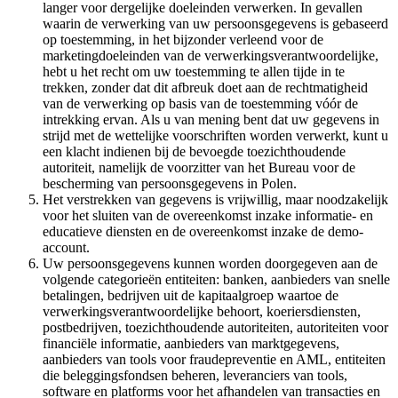
langer voor dergelijke doeleinden verwerken. In gevallen
waarin de verwerking van uw persoonsgegevens is gebaseerd
op toestemming, in het bijzonder verleend voor de
marketingdoeleinden van de verwerkingsverantwoordelijke,
hebt u het recht om uw toestemming te allen tijde in te
trekken, zonder dat dit afbreuk doet aan de rechtmatigheid
van de verwerking op basis van de toestemming vóór de
intrekking ervan. Als u van mening bent dat uw gegevens in
strijd met de wettelijke voorschriften worden verwerkt, kunt u
een klacht indienen bij de bevoegde toezichthoudende
autoriteit, namelijk de voorzitter van het Bureau voor de
bescherming van persoonsgegevens in Polen.
Het verstrekken van gegevens is vrijwillig, maar noodzakelijk
voor het sluiten van de overeenkomst inzake informatie- en
educatieve diensten en de overeenkomst inzake de demo-
account.
Uw persoonsgegevens kunnen worden doorgegeven aan de
volgende categorieën entiteiten: banken, aanbieders van snelle
betalingen, bedrijven uit de kapitaalgroep waartoe de
verwerkingsverantwoordelijke behoort, koeriersdiensten,
postbedrijven, toezichthoudende autoriteiten, autoriteiten voor
financiële informatie, aanbieders van marktgegevens,
aanbieders van tools voor fraudepreventie en AML, entiteiten
die beleggingsfondsen beheren, leveranciers van tools,
software en platforms voor het afhandelen van transacties en