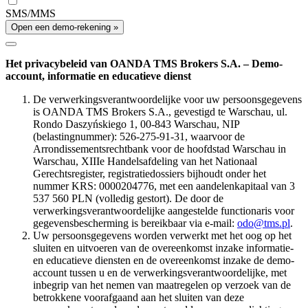
SMS/MMS
Open een demo-rekening »
Het privacybeleid van OANDA TMS Brokers S.A. – Demo-
account, informatie en educatieve dienst
De verwerkingsverantwoordelijke voor uw persoonsgegevens
is OANDA TMS Brokers S.A., gevestigd te Warschau, ul.
Rondo Daszyńskiego 1, 00-843 Warschau, NIP
(belastingnummer): 526-275-91-31, waarvoor de
Arrondissementsrechtbank voor de hoofdstad Warschau in
Warschau, XIIIe Handelsafdeling van het Nationaal
Gerechtsregister, registratiedossiers bijhoudt onder het
nummer KRS: 0000204776, met een aandelenkapitaal van 3
537 560 PLN (volledig gestort). De door de
verwerkingsverantwoordelijke aangestelde functionaris voor
gegevensbescherming is bereikbaar via e-mail:
odo@tms.pl
.
Uw persoonsgegevens worden verwerkt met het oog op het
sluiten en uitvoeren van de overeenkomst inzake informatie-
en educatieve diensten en de overeenkomst inzake de demo-
account tussen u en de verwerkingsverantwoordelijke, met
inbegrip van het nemen van maatregelen op verzoek van de
betrokkene voorafgaand aan het sluiten van deze