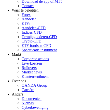
Download de app of MT5
Contact
Waar te beleggen
Forex
Aandelen
ETFs
Aandelen-CFD
Indices-CFD
Termijngoederen-CFD
Crypto-CFD
ETF-fondsen-CFD
Specificatie instrument
Markt
Corporate actions
Live-koersen
Rollovers
Market news
Klantensentiment
Over ons
OANDA Group
Carrière
Anders
Documenten
Nieuws
Cyberbeveiliging