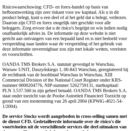
Risicowaarschuwing: CFD- en forex-handel op basis van
hefboomwerking zijn zeer riskant voor uw kapitaal. Als u in dit
product belegt, kunt u een deel of al het geld dat u belegt, verliezen.
Daarom zijn CFD en forex mogelijk niet geschikt voor alle
beleggers. Zorg ervoor dat u de risico's begrijpt en win indien nodig
onafhankelijk advies in. De informatie op deze website is niet
gericht aan ontvangers van een bepaald land en is niet bedoeld voor
verspreiding naar landen waar de verspreiding of het gebruik van
deze informatie onverenigbaar zou zijn met lokale wetten, vereisten
en voorschriften.
OANDA TMS Brokers S.A. statutair gevestigd te Warschau,
Warsaw UNIT, Daszyńskiego 1, 00-843 Warschau, geregistreerd bij
de rechtbank van de hoofdstad Warschau in Warschau, XIII
Commercial Division of the National Court Register onder KRS-
nummer 0000204776, NIP-nummer 5262759131, startkapitaal:
PLN 3.537.560 in zijn geheel betaald. OANDA TMS Brokers S.A.
staat onder toezicht van de Poolse Autoriteit Financieel Toezicht op
grond van een toestemming van 26 april 2004 (KPWiG-4021-54-
1/2004).
De service Stocks wordt aangeboden in cross-selling samen met
de dienst CFD. Gedetailleerde informatie over de risico's die
voortvloeien uit de verschillende services die deel uitmaken van