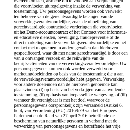
overeenkomsten, alsmede om te voldoen aan verplichtingen
die voortvloeien uit regelgeving inzake de verwerking van
toestemming. Uw persoonsgegevens worden ook verwerkt
ten behoeve van de gerechtvaardigde belangen van de
verwerkingsverantwoordelijke, zoals de uitoefening van
gerechtvaardigde contractuele vorderingen die voortvloeien
uit het Demo-accountcontract of het Contract voor informatie-
en educatieve diensten, beveiliging, fraudepreventie of de
direct marketing van de verwerkingsverantwoordelijke en het
contact met u opnemen in andere gevallen dan hierboven
gespecificeerd, waar dit met name gerechtvaardigd is door een
van u ontvangen verzoek en de reikwijdte van de
bedrijfsactiviteiten van de verwerkingsverantwoordelijke. Uw
persoonsgegevens kunnen ook worden verwerkt voor
marketingdoeleinden op basis van de toestemming die u aan
de verwerkingsverantwoordelijke hebt gegeven. Verwerking
voor andere doeleinden dan de hierboven genoemde kan
plaatsvinden: (i) op basis van het verkrijgen van aanvullende
toestemming, (ii) op basis van toepasselijke wetgeving, of (iii)
wanneer dit verenigbaar is met het doel waarvoor de
persoonsgegevens oorspronkelijk zijn verzameld (Artikel 6,
lid 4, van Verordening (EU) 2016/679 van het Europees
Parlement en de Raad van 27 april 2016 betreffende de
bescherming van natuurlijke personen in verband met de
verwerking van persoonsgegevens en betreffende het vrije