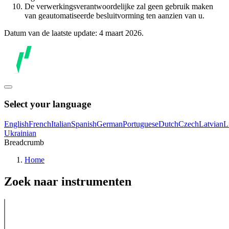
De verwerkingsverantwoordelijke zal geen gebruik maken
van geautomatiseerde besluitvorming ten aanzien van u.
Datum van de laatste update: 4 maart 2026.
Select your language
English
French
Italian
Spanish
German
Portuguese
Dutch
Czech
Latvian
L
Ukrainian
Breadcrumb
Home
Zoek naar instrumenten