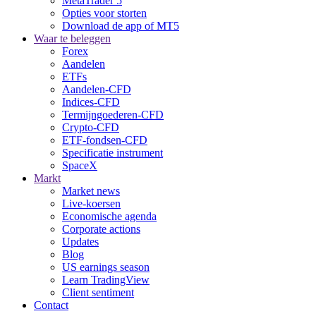
MetaTrader 5
Opties voor storten
Download de app of MT5
Waar te beleggen
Forex
Aandelen
ETFs
Aandelen-CFD
Indices-CFD
Termijngoederen-CFD
Crypto-CFD
ETF-fondsen-CFD
Specificatie instrument
SpaceX
Markt
Market news
Live-koersen
Economische agenda
Corporate actions
Updates
Blog
US earnings season
Learn TradingView
Client sentiment
Contact