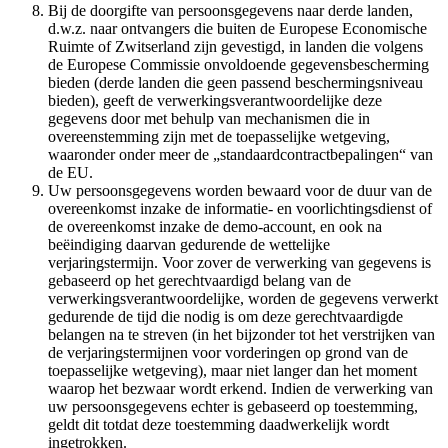
Bij de doorgifte van persoonsgegevens naar derde landen,
d.w.z. naar ontvangers die buiten de Europese Economische
Ruimte of Zwitserland zijn gevestigd, in landen die volgens
de Europese Commissie onvoldoende gegevensbescherming
bieden (derde landen die geen passend beschermingsniveau
bieden), geeft de verwerkingsverantwoordelijke deze
gegevens door met behulp van mechanismen die in
overeenstemming zijn met de toepasselijke wetgeving,
waaronder onder meer de „standaardcontractbepalingen“ van
de EU.
Uw persoonsgegevens worden bewaard voor de duur van de
overeenkomst inzake de informatie- en voorlichtingsdienst of
de overeenkomst inzake de demo-account, en ook na
beëindiging daarvan gedurende de wettelijke
verjaringstermijn. Voor zover de verwerking van gegevens is
gebaseerd op het gerechtvaardigd belang van de
verwerkingsverantwoordelijke, worden de gegevens verwerkt
gedurende de tijd die nodig is om deze gerechtvaardigde
belangen na te streven (in het bijzonder tot het verstrijken van
de verjaringstermijnen voor vorderingen op grond van de
toepasselijke wetgeving), maar niet langer dan het moment
waarop het bezwaar wordt erkend. Indien de verwerking van
uw persoonsgegevens echter is gebaseerd op toestemming,
geldt dit totdat deze toestemming daadwerkelijk wordt
ingetrokken.