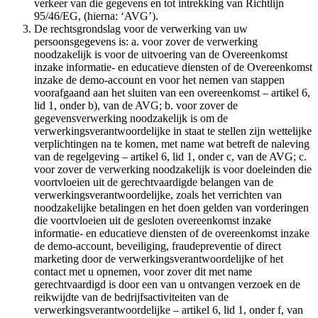
verkeer van die gegevens en tot intrekking van Richtlijn
95/46/EG, (hierna: ‘AVG’).
De rechtsgrondslag voor de verwerking van uw
persoonsgegevens is: a. voor zover de verwerking
noodzakelijk is voor de uitvoering van de Overeenkomst
inzake informatie- en educatieve diensten of de Overeenkomst
inzake de demo-account en voor het nemen van stappen
voorafgaand aan het sluiten van een overeenkomst – artikel 6,
lid 1, onder b), van de AVG; b. voor zover de
gegevensverwerking noodzakelijk is om de
verwerkingsverantwoordelijke in staat te stellen zijn wettelijke
verplichtingen na te komen, met name wat betreft de naleving
van de regelgeving – artikel 6, lid 1, onder c, van de AVG; c.
voor zover de verwerking noodzakelijk is voor doeleinden die
voortvloeien uit de gerechtvaardigde belangen van de
verwerkingsverantwoordelijke, zoals het verrichten van
noodzakelijke betalingen en het doen gelden van vorderingen
die voortvloeien uit de gesloten overeenkomst inzake
informatie- en educatieve diensten of de overeenkomst inzake
de demo-account, beveiliging, fraudepreventie of direct
marketing door de verwerkingsverantwoordelijke of het
contact met u opnemen, voor zover dit met name
gerechtvaardigd is door een van u ontvangen verzoek en de
reikwijdte van de bedrijfsactiviteiten van de
verwerkingsverantwoordelijke – artikel 6, lid 1, onder f, van