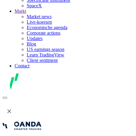
Specificatie instrument
SpaceX
Markt
Market news
Live-koersen
Economische agenda
Corporate actions
Updates
Blog
US earnings season
Learn TradingView
Client sentiment
Contact