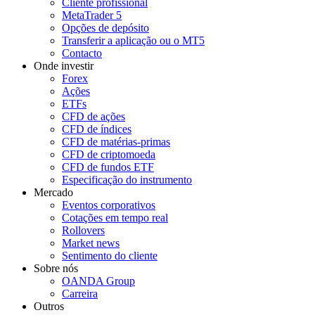
Cliente profissional
MetaTrader 5
Opções de depósito
Transferir a aplicação ou o MT5
Contacto
Onde investir
Forex
Ações
ETFs
CFD de ações
CFD de índices
CFD de matérias-primas
CFD de criptomoeda
CFD de fundos ETF
Especificação do instrumento
Mercado
Eventos corporativos
Cotações em tempo real
Rollovers
Market news
Sentimento do cliente
Sobre nós
OANDA Group
Carreira
Outros