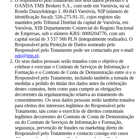
O responsável pelo tratamento dos seus dados pessoais é a
OANDA TMS Brokers S.A., com sede em Varsóvia, na ul.
Rondo Daszyńskiego 1, 00-843 Varsóvia, NIP (número de
identificação fiscal): 526-275-91-31, cujos registos são
mantidos pelo Tribunal Distrital da capital de Varsóvia, em
Varsóvia, XIII Departamento Comercial do Registo Nacional
de Empresas, sob o número KRS: 0000204776, com um
capital social de 3 537 560 PLN (integralmente realizado). O
Responsável pela Proteção de Dados nomeado pelo
Responsável pelo Tratamento pode ser contactado por e-mail:
odo@tms.pl
.
Os seus dados pessoais serão tratados com o objetivo de
celebrar e executar o Contrato de Serviços de Informação e
Formação e o Contrato de Conta de Demonstração entre si e o
Responsável pelo Tratamento, incluindo também a tomada de
medidas a pedido do titular dos dados antes da celebração
destes contratos, bem como para cumprir as obrigações
decorrentes da regulamentação relativa ao tratamento do
consentimento. Os seus dados pessoais serão também tratados
para efeitos dos interesses legítimos do Responsável pelo
Tratamento, tais como o exercício de direitos contratuais
legítimos decorrentes do Contrato de Conta de Demonstração
ou do Contrato de Serviços de Informação e Formação,
segurança, prevenção de fraudes ou marketing direto do
Responsável pelo Tratamento e contacto consigo em casos