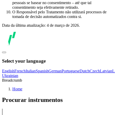
pessoais se basear no consentimento – até que tal
consentimento seja efetivamente retirado.
O Responsável pelo Tratamento não utilizará processos de
tomada de decisão automatizados contra si.
Data da última atualização: 4 de março de 2026.
Select your language
English
French
Italian
Spanish
German
Portuguese
Dutch
Czech
Latvian
L
Ukrainian
Breadcrumb
Home
Procurar instrumentos