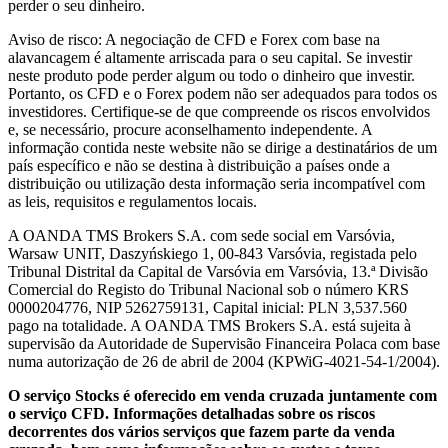
perder o seu dinheiro.
Aviso de risco: A negociação de CFD e Forex com base na
alavancagem é altamente arriscada para o seu capital. Se investir
neste produto pode perder algum ou todo o dinheiro que investir.
Portanto, os CFD e o Forex podem não ser adequados para todos os
investidores. Certifique-se de que compreende os riscos envolvidos
e, se necessário, procure aconselhamento independente. A
informação contida neste website não se dirige a destinatários de um
país específico e não se destina à distribuição a países onde a
distribuição ou utilização desta informação seria incompatível com
as leis, requisitos e regulamentos locais.
A OANDA TMS Brokers S.A. com sede social em Varsóvia,
Warsaw UNIT, Daszyńskiego 1, 00-843 Varsóvia, registada pelo
Tribunal Distrital da Capital de Varsóvia em Varsóvia, 13.ª Divisão
Comercial do Registo do Tribunal Nacional sob o número KRS
0000204776, NIP 5262759131, Capital inicial: PLN 3,537.560
pago na totalidade. A OANDA TMS Brokers S.A. está sujeita à
supervisão da Autoridade de Supervisão Financeira Polaca com base
numa autorização de 26 de abril de 2004 (KPWiG-4021-54-1/2004).
O serviço Stocks é oferecido em venda cruzada juntamente com
o serviço CFD. Informações detalhadas sobre os riscos
decorrentes dos vários serviços que fazem parte da venda