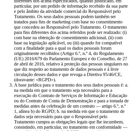
diferentes dos acima especificados, quando justificado, em
particular, por um pedido de informação recebido da sua parte
e pelo âmbito da atividade comercial do Responsável pelo
Tratamento. Os seus dados pessoais podem também ser
tratados para fins de marketing com base no consentimento
que concedeu ao Responsável pelo Tratamento. O tratamento
para fins diferentes dos acima referidos pode ser realizado: (i)
com base na obtenção de consentimento adicional, (ii) com
base na legislação aplicável, ou (iii) quando for compatível
com a finalidade para a qual os dados pessoais foram
originalmente recolhidos (Artigo 6.º, n.º 4, do Regulamento
(UE) 2016/679 do Parlamento Europeu e do Conselho, de 27
de abril de 2016, relativo à proteção das pessoas singulares no
que diz respeito ao tratamento de dados pessoais e à livre
circulação desses dados e que revoga a Diretiva 95/46/CE,
(doravante: «RGPD»).
A base jurídica para o tratamento dos seus dados pessoais é: a.
na medida em que o tratamento seja necessário para a
execução do Contrato de Serviços de Informação e Educação
ou do Contrato de Conta de Demonstração e para a tomada de
medidas antes da celebração de um contrato — artigo 6.º, n.º
1, alínea b) do RGPD; b. na medida em que o tratamento de
dados seja necessário para que o Responsável pelo
Tratamento cumpra as obrigações legais que lhe incumbem,
consistindo, em particular, no tratamento em conformidade —