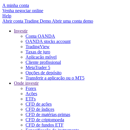
A minha conta
Venha negociar online
Help
Abrir conta
Trading
Demo
Abrir uma conta demo
Investir
Conta OANDA
OANDA stocks account
TradingView
Taxas de juro
Aplicação móvel
Cliente profissional
MetaTrader 5
Opções de depósito
Transferir a aplicação ou o MT5
Onde investir
Forex
Ações
ETFs
CFD de ações
CFD de índices
CFD de matérias-primas
CFD de criptomoeda
CFD de fundos ETF