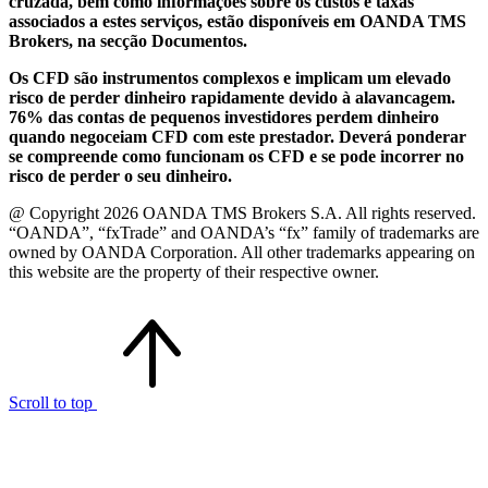
cruzada, bem como informações sobre os custos e taxas
associados a estes serviços, estão disponíveis em OANDA TMS
Brokers, na secção Documentos.
Os CFD são instrumentos complexos e implicam um elevado
risco de perder dinheiro rapidamente devido à alavancagem.
76% das contas de pequenos investidores perdem dinheiro
quando negoceiam CFD com este prestador. Deverá ponderar
se compreende como funcionam os CFD e se pode incorrer no
risco de perder o seu dinheiro.
@ Copyright 2026 OANDA TMS Brokers S.A. All rights reserved.
“OANDA”, “fxTrade” and OANDA’s “fx” family of trademarks are
owned by OANDA Corporation. All other trademarks appearing on
this website are the property of their respective owner.
Scroll to top