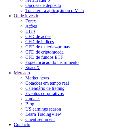
MetaTrader 5
Opções de depósito
Transferir a aplicação ou o MT5
Onde investir
Forex
Ações
ETFs
CFD de ações
CFD de índices
CFD de matérias-primas
CFD de criptomoeda
CFD de fundos ETF
Especificação do instrumento
SpaceX
Mercado
Market news
Cotações em tempo real
Calendário de trading
Eventos corporativos
Updates
Blog
US earnings season
Learn TradingView
Client sentiment
Contacto