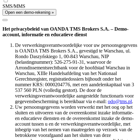
SMS/MMS
Open een demo-rekening »
Het privacybeleid van OANDA TMS Brokers S.A. – Demo-
account, informatie en educatieve dienst
De verwerkingsverantwoordelijke voor uw persoonsgegevens
is OANDA TMS Brokers S.A., gevestigd te Warschau, ul.
Rondo Daszyńskiego 1, 00-843 Warschau, NIP
(belastingnummer): 526-275-91-31, waarvoor de
Arrondissementsrechtbank voor de hoofdstad Warschau in
Warschau, XIIIe Handelsafdeling van het Nationaal
Gerechtsregister, registratiedossiers bijhoudt onder het
nummer KRS: 0000204776, met een aandelenkapitaal van 3
537 560 PLN (volledig gestort). De door de
verwerkingsverantwoordelijke aangestelde functionaris voor
gegevensbescherming is bereikbaar via e-mail:
odo@tms.pl
.
Uw persoonsgegevens worden verwerkt met het oog op het
sluiten en uitvoeren van de overeenkomst inzake informatie-
en educatieve diensten en de overeenkomst inzake de demo-
account tussen u en de verwerkingsverantwoordelijke, met
inbegrip van het nemen van maatregelen op verzoek van de
betrokkene voorafgaand aan het sluiten van deze