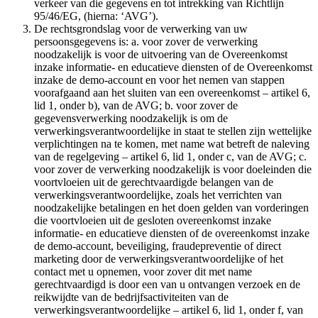
verkeer van die gegevens en tot intrekking van Richtlijn
95/46/EG, (hierna: ‘AVG’).
De rechtsgrondslag voor de verwerking van uw
persoonsgegevens is: a. voor zover de verwerking
noodzakelijk is voor de uitvoering van de Overeenkomst
inzake informatie- en educatieve diensten of de Overeenkomst
inzake de demo-account en voor het nemen van stappen
voorafgaand aan het sluiten van een overeenkomst – artikel 6,
lid 1, onder b), van de AVG; b. voor zover de
gegevensverwerking noodzakelijk is om de
verwerkingsverantwoordelijke in staat te stellen zijn wettelijke
verplichtingen na te komen, met name wat betreft de naleving
van de regelgeving – artikel 6, lid 1, onder c, van de AVG; c.
voor zover de verwerking noodzakelijk is voor doeleinden die
voortvloeien uit de gerechtvaardigde belangen van de
verwerkingsverantwoordelijke, zoals het verrichten van
noodzakelijke betalingen en het doen gelden van vorderingen
die voortvloeien uit de gesloten overeenkomst inzake
informatie- en educatieve diensten of de overeenkomst inzake
de demo-account, beveiliging, fraudepreventie of direct
marketing door de verwerkingsverantwoordelijke of het
contact met u opnemen, voor zover dit met name
gerechtvaardigd is door een van u ontvangen verzoek en de
reikwijdte van de bedrijfsactiviteiten van de
verwerkingsverantwoordelijke – artikel 6, lid 1, onder f, van