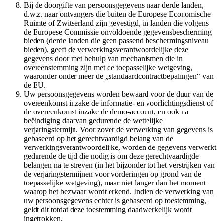
Bij de doorgifte van persoonsgegevens naar derde landen,
d.w.z. naar ontvangers die buiten de Europese Economische
Ruimte of Zwitserland zijn gevestigd, in landen die volgens
de Europese Commissie onvoldoende gegevensbescherming
bieden (derde landen die geen passend beschermingsniveau
bieden), geeft de verwerkingsverantwoordelijke deze
gegevens door met behulp van mechanismen die in
overeenstemming zijn met de toepasselijke wetgeving,
waaronder onder meer de „standaardcontractbepalingen“ van
de EU.
Uw persoonsgegevens worden bewaard voor de duur van de
overeenkomst inzake de informatie- en voorlichtingsdienst of
de overeenkomst inzake de demo-account, en ook na
beëindiging daarvan gedurende de wettelijke
verjaringstermijn. Voor zover de verwerking van gegevens is
gebaseerd op het gerechtvaardigd belang van de
verwerkingsverantwoordelijke, worden de gegevens verwerkt
gedurende de tijd die nodig is om deze gerechtvaardigde
belangen na te streven (in het bijzonder tot het verstrijken van
de verjaringstermijnen voor vorderingen op grond van de
toepasselijke wetgeving), maar niet langer dan het moment
waarop het bezwaar wordt erkend. Indien de verwerking van
uw persoonsgegevens echter is gebaseerd op toestemming,
geldt dit totdat deze toestemming daadwerkelijk wordt
ingetrokken.