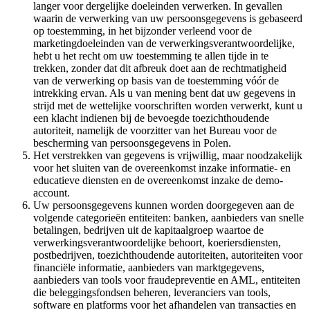
langer voor dergelijke doeleinden verwerken. In gevallen
waarin de verwerking van uw persoonsgegevens is gebaseerd
op toestemming, in het bijzonder verleend voor de
marketingdoeleinden van de verwerkingsverantwoordelijke,
hebt u het recht om uw toestemming te allen tijde in te
trekken, zonder dat dit afbreuk doet aan de rechtmatigheid
van de verwerking op basis van de toestemming vóór de
intrekking ervan. Als u van mening bent dat uw gegevens in
strijd met de wettelijke voorschriften worden verwerkt, kunt u
een klacht indienen bij de bevoegde toezichthoudende
autoriteit, namelijk de voorzitter van het Bureau voor de
bescherming van persoonsgegevens in Polen.
Het verstrekken van gegevens is vrijwillig, maar noodzakelijk
voor het sluiten van de overeenkomst inzake informatie- en
educatieve diensten en de overeenkomst inzake de demo-
account.
Uw persoonsgegevens kunnen worden doorgegeven aan de
volgende categorieën entiteiten: banken, aanbieders van snelle
betalingen, bedrijven uit de kapitaalgroep waartoe de
verwerkingsverantwoordelijke behoort, koeriersdiensten,
postbedrijven, toezichthoudende autoriteiten, autoriteiten voor
financiële informatie, aanbieders van marktgegevens,
aanbieders van tools voor fraudepreventie en AML, entiteiten
die beleggingsfondsen beheren, leveranciers van tools,
software en platforms voor het afhandelen van transacties en