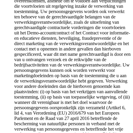
overeenkomsten, alsmede om te voldoen aan verplichtingen
die voortvloeien uit regelgeving inzake de verwerking van
toestemming. Uw persoonsgegevens worden ook verwerkt
ten behoeve van de gerechtvaardigde belangen van de
verwerkingsverantwoordelijke, zoals de uitoefening van
gerechtvaardigde contractuele vorderingen die voortvloeien
uit het Demo-accountcontract of het Contract voor informatie-
en educatieve diensten, beveiliging, fraudepreventie of de
direct marketing van de verwerkingsverantwoordelijke en het
contact met u opnemen in andere gevallen dan hierboven
gespecificeerd, waar dit met name gerechtvaardigd is door een
van u ontvangen verzoek en de reikwijdte van de
bedrijfsactiviteiten van de verwerkingsverantwoordelijke. Uw
persoonsgegevens kunnen ook worden verwerkt voor
marketingdoeleinden op basis van de toestemming die u aan
de verwerkingsverantwoordelijke hebt gegeven. Verwerking
voor andere doeleinden dan de hierboven genoemde kan
plaatsvinden: (i) op basis van het verkrijgen van aanvullende
toestemming, (ii) op basis van toepasselijke wetgeving, of (iii)
wanneer dit verenigbaar is met het doel waarvoor de
persoonsgegevens oorspronkelijk zijn verzameld (Artikel 6,
lid 4, van Verordening (EU) 2016/679 van het Europees
Parlement en de Raad van 27 april 2016 betreffende de
bescherming van natuurlijke personen in verband met de
verwerking van persoonsgegevens en betreffende het vrije