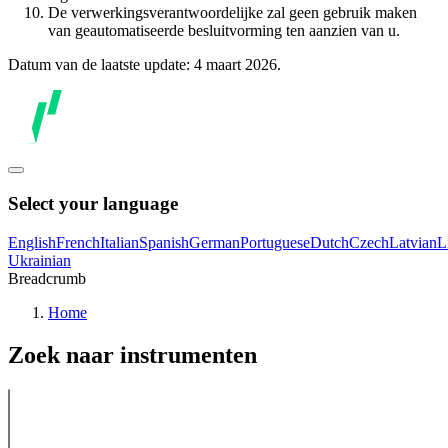
De verwerkingsverantwoordelijke zal geen gebruik maken
van geautomatiseerde besluitvorming ten aanzien van u.
Datum van de laatste update: 4 maart 2026.
Select your language
English
French
Italian
Spanish
German
Portuguese
Dutch
Czech
Latvian
L
Ukrainian
Breadcrumb
Home
Zoek naar instrumenten