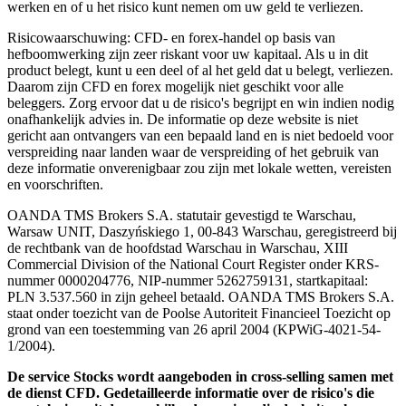
werken en of u het risico kunt nemen om uw geld te verliezen.
Risicowaarschuwing: CFD- en forex-handel op basis van
hefboomwerking zijn zeer riskant voor uw kapitaal. Als u in dit
product belegt, kunt u een deel of al het geld dat u belegt, verliezen.
Daarom zijn CFD en forex mogelijk niet geschikt voor alle
beleggers. Zorg ervoor dat u de risico's begrijpt en win indien nodig
onafhankelijk advies in. De informatie op deze website is niet
gericht aan ontvangers van een bepaald land en is niet bedoeld voor
verspreiding naar landen waar de verspreiding of het gebruik van
deze informatie onverenigbaar zou zijn met lokale wetten, vereisten
en voorschriften.
OANDA TMS Brokers S.A. statutair gevestigd te Warschau,
Warsaw UNIT, Daszyńskiego 1, 00-843 Warschau, geregistreerd bij
de rechtbank van de hoofdstad Warschau in Warschau, XIII
Commercial Division of the National Court Register onder KRS-
nummer 0000204776, NIP-nummer 5262759131, startkapitaal:
PLN 3.537.560 in zijn geheel betaald. OANDA TMS Brokers S.A.
staat onder toezicht van de Poolse Autoriteit Financieel Toezicht op
grond van een toestemming van 26 april 2004 (KPWiG-4021-54-
1/2004).
De service Stocks wordt aangeboden in cross-selling samen met
de dienst CFD. Gedetailleerde informatie over de risico's die