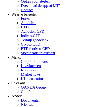
Opties voor storten
Download de app of MT5
Contact
Waar te beleggen
Forex
Aandelen
ETFs
Aandelen-CFD
Indices-CFD
Termijngoederen-CFD
Crypto-CFD
ETF-fondsen-CFD
Specificatie instrument
Markt
Corporate actions
Live-koersen
Rollovers
Market news
Klantensentiment
Over ons
OANDA Group
Carrière
Anders
Documenten
Nieuws