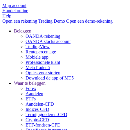
Mijn account
Handel online
Help
Open een rekening
Trading
Demo
Open een demo-rekening
Beleggen
OANDA-rekening
OANDA stocks account
TradingView
Rentepercentage
Mobiele app
Professionele klant
MetaTrader 5
Opties voor storten
Download de app of MT5
Waar te beleggen
Forex
Aandelen
ETFs
Aandelen-CFD
Indices-CFD
Termijngoederen-CFD
Crypto-CFD
ETF-fondsen-CFD