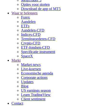
MetaTrader 5
Opties voor storten
Download de app of MT5
Waar te beleggen
Forex
Aandelen
ETFs
Aandelen-CFD
Indices-CFD
Termijngoederen-CFD
Crypto-CFD
ETF-fondsen-CFD
Specificatie instrument
SpaceX
Markt
Market news
Live-koersen
Economische agenda
Corporate actions
Updates
Blog
US earnings season
Learn TradingView
Client sentiment
Contact