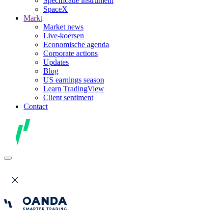
Specificatie instrument
SpaceX
Markt
Market news
Live-koersen
Economische agenda
Corporate actions
Updates
Blog
US earnings season
Learn TradingView
Client sentiment
Contact