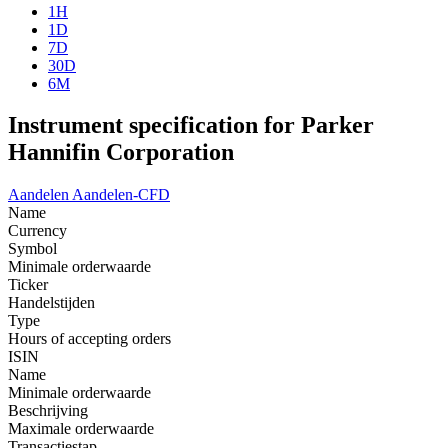
1H
1D
7D
30D
6M
Instrument specification for Parker
Hannifin Corporation
Aandelen
Aandelen-CFD
Name
Currency
Symbol
Minimale orderwaarde
Ticker
Handelstijden
Type
Hours of accepting orders
ISIN
Name
Minimale orderwaarde
Beschrijving
Maximale orderwaarde
Transactiestap