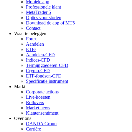
Mobiele app
Professionele klant
MetaTrader 5
Opties voor storten
Download de app of MT5
Contact
Waar te beleggen
Forex
Aandelen
ETFs
Aandelen-CFD
Indices-CFD
Termijngoederen-CFD
Crypto-CFD
ETF-fondsen-CFD
Specificatie instrument
Markt
Corporate actions
Live-koersen
Rollovers
Market news
Klantensentiment
Over ons
OANDA Group
Carrière