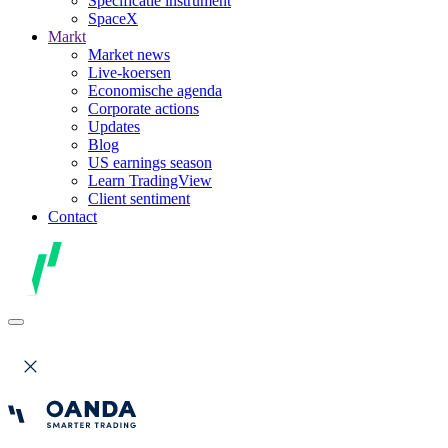
Specificatie instrument
SpaceX
Markt
Market news
Live-koersen
Economische agenda
Corporate actions
Updates
Blog
US earnings season
Learn TradingView
Client sentiment
Contact