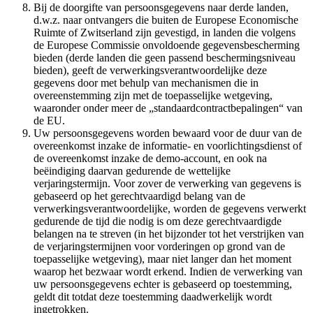
Bij de doorgifte van persoonsgegevens naar derde landen,
d.w.z. naar ontvangers die buiten de Europese Economische
Ruimte of Zwitserland zijn gevestigd, in landen die volgens
de Europese Commissie onvoldoende gegevensbescherming
bieden (derde landen die geen passend beschermingsniveau
bieden), geeft de verwerkingsverantwoordelijke deze
gegevens door met behulp van mechanismen die in
overeenstemming zijn met de toepasselijke wetgeving,
waaronder onder meer de „standaardcontractbepalingen“ van
de EU.
Uw persoonsgegevens worden bewaard voor de duur van de
overeenkomst inzake de informatie- en voorlichtingsdienst of
de overeenkomst inzake de demo-account, en ook na
beëindiging daarvan gedurende de wettelijke
verjaringstermijn. Voor zover de verwerking van gegevens is
gebaseerd op het gerechtvaardigd belang van de
verwerkingsverantwoordelijke, worden de gegevens verwerkt
gedurende de tijd die nodig is om deze gerechtvaardigde
belangen na te streven (in het bijzonder tot het verstrijken van
de verjaringstermijnen voor vorderingen op grond van de
toepasselijke wetgeving), maar niet langer dan het moment
waarop het bezwaar wordt erkend. Indien de verwerking van
uw persoonsgegevens echter is gebaseerd op toestemming,
geldt dit totdat deze toestemming daadwerkelijk wordt
ingetrokken.