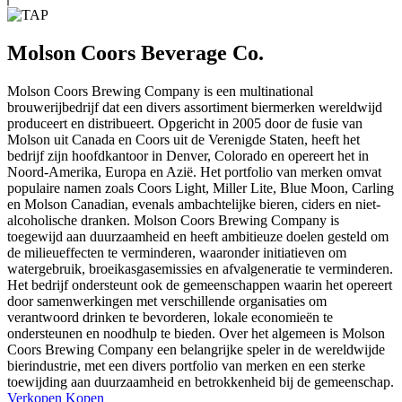
Molson Coors Beverage Co.
Molson Coors Brewing Company is een multinational
brouwerijbedrijf dat een divers assortiment biermerken wereldwijd
produceert en distribueert. Opgericht in 2005 door de fusie van
Molson uit Canada en Coors uit de Verenigde Staten, heeft het
bedrijf zijn hoofdkantoor in Denver, Colorado en opereert het in
Noord-Amerika, Europa en Azië. Het portfolio van merken omvat
populaire namen zoals Coors Light, Miller Lite, Blue Moon, Carling
en Molson Canadian, evenals ambachtelijke bieren, ciders en niet-
alcoholische dranken. Molson Coors Brewing Company is
toegewijd aan duurzaamheid en heeft ambitieuze doelen gesteld om
de milieueffecten te verminderen, waaronder initiatieven om
watergebruik, broeikasgasemissies en afvalgeneratie te verminderen.
Het bedrijf ondersteunt ook de gemeenschappen waarin het opereert
door samenwerkingen met verschillende organisaties om
verantwoord drinken te bevorderen, lokale economieën te
ondersteunen en noodhulp te bieden. Over het algemeen is Molson
Coors Brewing Company een belangrijke speler in de wereldwijde
bierindustrie, met een divers portfolio van merken en een sterke
toewijding aan duurzaamheid en betrokkenheid bij de gemeenschap.
Verkopen
Kopen