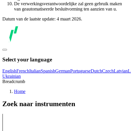
De verwerkingsverantwoordelijke zal geen gebruik maken
van geautomatiseerde besluitvorming ten aanzien van u.
Datum van de laatste update: 4 maart 2026.
Select your language
English
French
Italian
Spanish
German
Portuguese
Dutch
Czech
Latvian
L
Ukrainian
Breadcrumb
Home
Zoek naar instrumenten