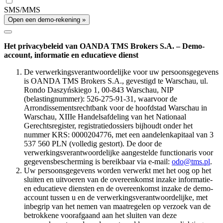
SMS/MMS
Open een demo-rekening »
Het privacybeleid van OANDA TMS Brokers S.A. – Demo-
account, informatie en educatieve dienst
De verwerkingsverantwoordelijke voor uw persoonsgegevens
is OANDA TMS Brokers S.A., gevestigd te Warschau, ul.
Rondo Daszyńskiego 1, 00-843 Warschau, NIP
(belastingnummer): 526-275-91-31, waarvoor de
Arrondissementsrechtbank voor de hoofdstad Warschau in
Warschau, XIIIe Handelsafdeling van het Nationaal
Gerechtsregister, registratiedossiers bijhoudt onder het
nummer KRS: 0000204776, met een aandelenkapitaal van 3
537 560 PLN (volledig gestort). De door de
verwerkingsverantwoordelijke aangestelde functionaris voor
gegevensbescherming is bereikbaar via e-mail:
odo@tms.pl
.
Uw persoonsgegevens worden verwerkt met het oog op het
sluiten en uitvoeren van de overeenkomst inzake informatie-
en educatieve diensten en de overeenkomst inzake de demo-
account tussen u en de verwerkingsverantwoordelijke, met
inbegrip van het nemen van maatregelen op verzoek van de
betrokkene voorafgaand aan het sluiten van deze