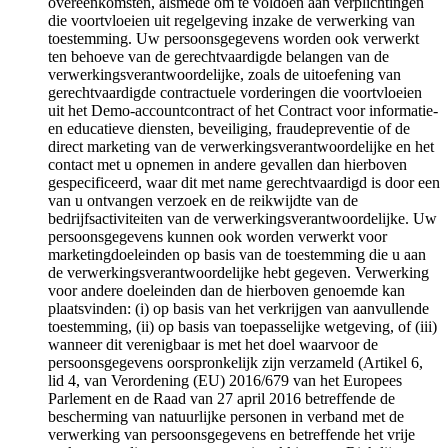
overeenkomsten, alsmede om te voldoen aan verplichtingen
die voortvloeien uit regelgeving inzake de verwerking van
toestemming. Uw persoonsgegevens worden ook verwerkt
ten behoeve van de gerechtvaardigde belangen van de
verwerkingsverantwoordelijke, zoals de uitoefening van
gerechtvaardigde contractuele vorderingen die voortvloeien
uit het Demo-accountcontract of het Contract voor informatie-
en educatieve diensten, beveiliging, fraudepreventie of de
direct marketing van de verwerkingsverantwoordelijke en het
contact met u opnemen in andere gevallen dan hierboven
gespecificeerd, waar dit met name gerechtvaardigd is door een
van u ontvangen verzoek en de reikwijdte van de
bedrijfsactiviteiten van de verwerkingsverantwoordelijke. Uw
persoonsgegevens kunnen ook worden verwerkt voor
marketingdoeleinden op basis van de toestemming die u aan
de verwerkingsverantwoordelijke hebt gegeven. Verwerking
voor andere doeleinden dan de hierboven genoemde kan
plaatsvinden: (i) op basis van het verkrijgen van aanvullende
toestemming, (ii) op basis van toepasselijke wetgeving, of (iii)
wanneer dit verenigbaar is met het doel waarvoor de
persoonsgegevens oorspronkelijk zijn verzameld (Artikel 6,
lid 4, van Verordening (EU) 2016/679 van het Europees
Parlement en de Raad van 27 april 2016 betreffende de
bescherming van natuurlijke personen in verband met de
verwerking van persoonsgegevens en betreffende het vrije