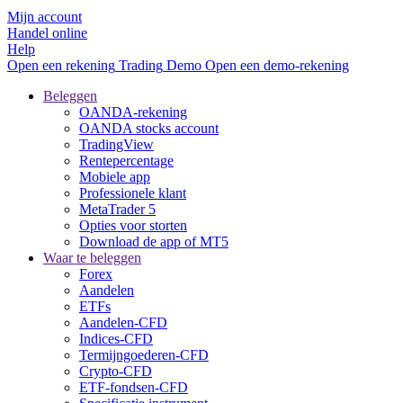
Mijn account
Handel online
Help
Open een rekening
Trading
Demo
Open een demo-rekening
Beleggen
OANDA-rekening
OANDA stocks account
TradingView
Rentepercentage
Mobiele app
Professionele klant
MetaTrader 5
Opties voor storten
Download de app of MT5
Waar te beleggen
Forex
Aandelen
ETFs
Aandelen-CFD
Indices-CFD
Termijngoederen-CFD
Crypto-CFD
ETF-fondsen-CFD