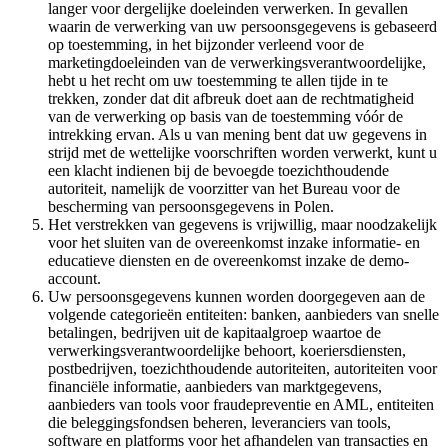
langer voor dergelijke doeleinden verwerken. In gevallen
waarin de verwerking van uw persoonsgegevens is gebaseerd
op toestemming, in het bijzonder verleend voor de
marketingdoeleinden van de verwerkingsverantwoordelijke,
hebt u het recht om uw toestemming te allen tijde in te
trekken, zonder dat dit afbreuk doet aan de rechtmatigheid
van de verwerking op basis van de toestemming vóór de
intrekking ervan. Als u van mening bent dat uw gegevens in
strijd met de wettelijke voorschriften worden verwerkt, kunt u
een klacht indienen bij de bevoegde toezichthoudende
autoriteit, namelijk de voorzitter van het Bureau voor de
bescherming van persoonsgegevens in Polen.
Het verstrekken van gegevens is vrijwillig, maar noodzakelijk
voor het sluiten van de overeenkomst inzake informatie- en
educatieve diensten en de overeenkomst inzake de demo-
account.
Uw persoonsgegevens kunnen worden doorgegeven aan de
volgende categorieën entiteiten: banken, aanbieders van snelle
betalingen, bedrijven uit de kapitaalgroep waartoe de
verwerkingsverantwoordelijke behoort, koeriersdiensten,
postbedrijven, toezichthoudende autoriteiten, autoriteiten voor
financiële informatie, aanbieders van marktgegevens,
aanbieders van tools voor fraudepreventie en AML, entiteiten
die beleggingsfondsen beheren, leveranciers van tools,
software en platforms voor het afhandelen van transacties en