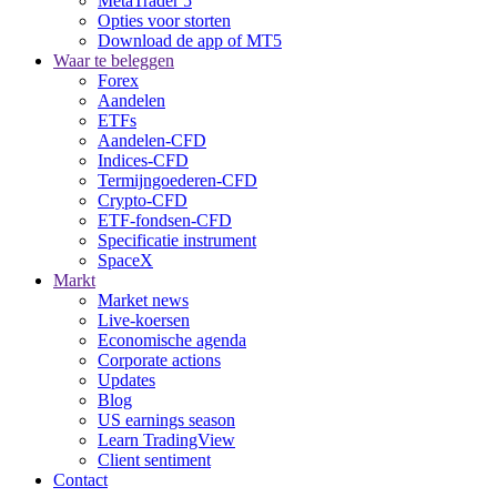
MetaTrader 5
Opties voor storten
Download de app of MT5
Waar te beleggen
Forex
Aandelen
ETFs
Aandelen-CFD
Indices-CFD
Termijngoederen-CFD
Crypto-CFD
ETF-fondsen-CFD
Specificatie instrument
SpaceX
Markt
Market news
Live-koersen
Economische agenda
Corporate actions
Updates
Blog
US earnings season
Learn TradingView
Client sentiment
Contact