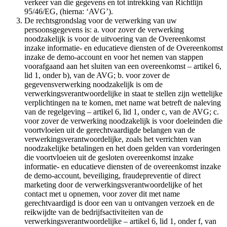
verkeer van die gegevens en tot intrekking van Richtlijn
95/46/EG, (hierna: ‘AVG’).
De rechtsgrondslag voor de verwerking van uw
persoonsgegevens is: a. voor zover de verwerking
noodzakelijk is voor de uitvoering van de Overeenkomst
inzake informatie- en educatieve diensten of de Overeenkomst
inzake de demo-account en voor het nemen van stappen
voorafgaand aan het sluiten van een overeenkomst – artikel 6,
lid 1, onder b), van de AVG; b. voor zover de
gegevensverwerking noodzakelijk is om de
verwerkingsverantwoordelijke in staat te stellen zijn wettelijke
verplichtingen na te komen, met name wat betreft de naleving
van de regelgeving – artikel 6, lid 1, onder c, van de AVG; c.
voor zover de verwerking noodzakelijk is voor doeleinden die
voortvloeien uit de gerechtvaardigde belangen van de
verwerkingsverantwoordelijke, zoals het verrichten van
noodzakelijke betalingen en het doen gelden van vorderingen
die voortvloeien uit de gesloten overeenkomst inzake
informatie- en educatieve diensten of de overeenkomst inzake
de demo-account, beveiliging, fraudepreventie of direct
marketing door de verwerkingsverantwoordelijke of het
contact met u opnemen, voor zover dit met name
gerechtvaardigd is door een van u ontvangen verzoek en de
reikwijdte van de bedrijfsactiviteiten van de
verwerkingsverantwoordelijke – artikel 6, lid 1, onder f, van