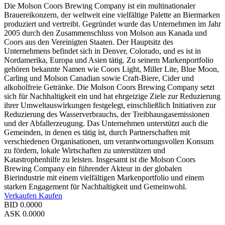
Die Molson Coors Brewing Company ist ein multinationaler
Brauereikonzern, der weltweit eine vielfältige Palette an Biermarken
produziert und vertreibt. Gegründet wurde das Unternehmen im Jahr
2005 durch den Zusammenschluss von Molson aus Kanada und
Coors aus den Vereinigten Staaten. Der Hauptsitz des
Unternehmens befindet sich in Denver, Colorado, und es ist in
Nordamerika, Europa und Asien tätig. Zu seinem Markenportfolio
gehören bekannte Namen wie Coors Light, Miller Lite, Blue Moon,
Carling und Molson Canadian sowie Craft-Biere, Cider und
alkoholfreie Getränke. Die Molson Coors Brewing Company setzt
sich für Nachhaltigkeit ein und hat ehrgeizige Ziele zur Reduzierung
ihrer Umweltauswirkungen festgelegt, einschließlich Initiativen zur
Reduzierung des Wasserverbrauchs, der Treibhausgasemissionen
und der Abfallerzeugung. Das Unternehmen unterstützt auch die
Gemeinden, in denen es tätig ist, durch Partnerschaften mit
verschiedenen Organisationen, um verantwortungsvollen Konsum
zu fördern, lokale Wirtschaften zu unterstützen und
Katastrophenhilfe zu leisten. Insgesamt ist die Molson Coors
Brewing Company ein führender Akteur in der globalen
Bierindustrie mit einem vielfältigen Markenportfolio und einem
starken Engagement für Nachhaltigkeit und Gemeinwohl.
Verkaufen
Kaufen
BID
0.0000
ASK
0.0000