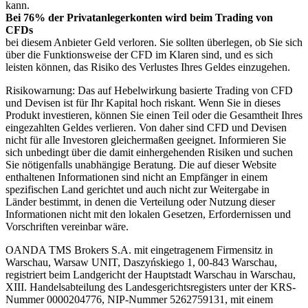
kann.
Bei 76% der Privatanlegerkonten wird beim Trading von
CFDs
bei diesem Anbieter Geld verloren. Sie sollten überlegen, ob Sie sich
über die Funktionsweise der CFD im Klaren sind, und es sich
leisten können, das Risiko des Verlustes Ihres Geldes einzugehen.
Risikowarnung: Das auf Hebelwirkung basierte Trading von CFD
und Devisen ist für Ihr Kapital hoch riskant. Wenn Sie in dieses
Produkt investieren, können Sie einen Teil oder die Gesamtheit Ihres
eingezahlten Geldes verlieren. Von daher sind CFD und Devisen
nicht für alle Investoren gleichermaßen geeignet. Informieren Sie
sich unbedingt über die damit einhergehenden Risiken und suchen
Sie nötigenfalls unabhängige Beratung. Die auf dieser Website
enthaltenen Informationen sind nicht an Empfänger in einem
spezifischen Land gerichtet und auch nicht zur Weitergabe in
Länder bestimmt, in denen die Verteilung oder Nutzung dieser
Informationen nicht mit den lokalen Gesetzen, Erfordernissen und
Vorschriften vereinbar wäre.
OANDA TMS Brokers S.A. mit eingetragenem Firmensitz in
Warschau, Warsaw UNIT, Daszyńskiego 1, 00-843 Warschau,
registriert beim Landgericht der Hauptstadt Warschau in Warschau,
XIII. Handelsabteilung des Landesgerichtsregisters unter der KRS-
Nummer 0000204776, NIP-Nummer 5262759131, mit einem