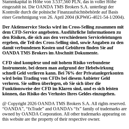
Stammkapital in Höhe von 3.537,560 PLN, das in voller Höhe
eingezahlt ist. Die OANDA TMS Brokers S.A. unterliegt der
Kontrolle durch die polnische Finanzaufsichtsbehörde auf Basis
einer Genehmigung von 26. April 2004 (KPWiG-4021-54-1/2004).
Der Aktienservice Stocks wird im Cross-Selling zusammen mit
dem CFD-Service angeboten. Ausführliche Informationen zu
den Risiken, die sich aus den verschiedenen Serviceleistungen
ergeben, die Teil des Cross-Selling sind, sowie Angaben zu den
damit verbundenen Kosten und Gebühren finden Sie auf
OANDA TMS Brokers im Abschnitt Dokumente.
CFD sind komplexe und mit hohem Risiko verbundene
Instrumente, bei denen man aufgrund der Hebelwirkung
schnell Geld verlieren kann. Bei 76% der Privatanlegerkonten
wird beim Trading von CFDs bei diesem Anbieter Geld
verloren. Sie sollten überlegen, ob Sie sich über die
Funktionsweise der CFD im Klaren sind, und es sich leisten
können, das Risiko des Verlustes Ihres Geldes einzugehen.
@ Copyright 2026 OANDA TMS Brokers S.A. All rights reserved.
“OANDA”, “fxTrade” and OANDA’s “fx” family of trademarks are
owned by OANDA Corporation. All other trademarks appearing on
this website are the property of their respective owner.