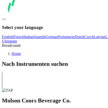
Select your language
English
French
Italian
Spanish
German
Portuguese
Dutch
Czech
Latvian
L
Ukrainian
Breadcrumb
Home
Nach Instrumenten suchen
Molson Coors Beverage Co.