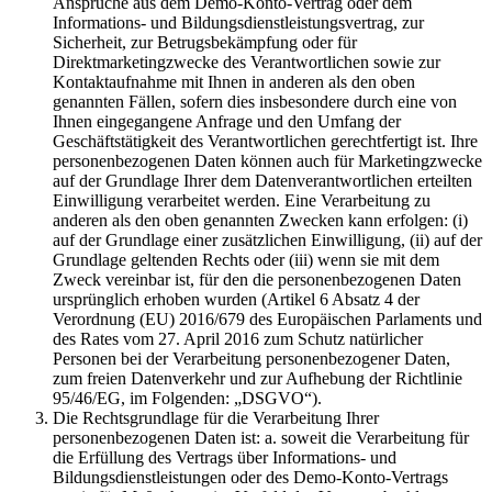
Ansprüche aus dem Demo-Konto-Vertrag oder dem
Informations- und Bildungsdienstleistungsvertrag, zur
Sicherheit, zur Betrugsbekämpfung oder für
Direktmarketingzwecke des Verantwortlichen sowie zur
Kontaktaufnahme mit Ihnen in anderen als den oben
genannten Fällen, sofern dies insbesondere durch eine von
Ihnen eingegangene Anfrage und den Umfang der
Geschäftstätigkeit des Verantwortlichen gerechtfertigt ist. Ihre
personenbezogenen Daten können auch für Marketingzwecke
auf der Grundlage Ihrer dem Datenverantwortlichen erteilten
Einwilligung verarbeitet werden. Eine Verarbeitung zu
anderen als den oben genannten Zwecken kann erfolgen: (i)
auf der Grundlage einer zusätzlichen Einwilligung, (ii) auf der
Grundlage geltenden Rechts oder (iii) wenn sie mit dem
Zweck vereinbar ist, für den die personenbezogenen Daten
ursprünglich erhoben wurden (Artikel 6 Absatz 4 der
Verordnung (EU) 2016/679 des Europäischen Parlaments und
des Rates vom 27. April 2016 zum Schutz natürlicher
Personen bei der Verarbeitung personenbezogener Daten,
zum freien Datenverkehr und zur Aufhebung der Richtlinie
95/46/EG, im Folgenden: „DSGVO“).
Die Rechtsgrundlage für die Verarbeitung Ihrer
personenbezogenen Daten ist: a. soweit die Verarbeitung für
die Erfüllung des Vertrags über Informations- und
Bildungsdienstleistungen oder des Demo-Konto-Vertrags