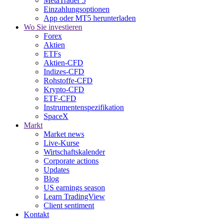
MetaTrader 5
Einzahlungsoptionen
App oder MT5 herunterladen
Wo Sie investieren
Forex
Aktien
ETFs
Aktien-CFD
Indizes-CFD
Rohstoffe-CFD
Krypto-CFD
ETF-CFD
Instrumentenspezifikation
SpaceX
Markt
Market news
Live-Kurse
Wirtschaftskalender
Corporate actions
Updates
Blog
US earnings season
Learn TradingView
Client sentiment
Kontakt