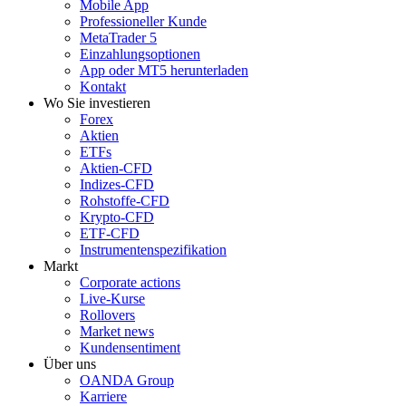
Mobile App
Professioneller Kunde
MetaTrader 5
Einzahlungsoptionen
App oder MT5 herunterladen
Kontakt
Wo Sie investieren
Forex
Aktien
ETFs
Aktien-CFD
Indizes-CFD
Rohstoffe-CFD
Krypto-CFD
ETF-CFD
Instrumentenspezifikation
Markt
Corporate actions
Live-Kurse
Rollovers
Market news
Kundensentiment
Über uns
OANDA Group
Karriere