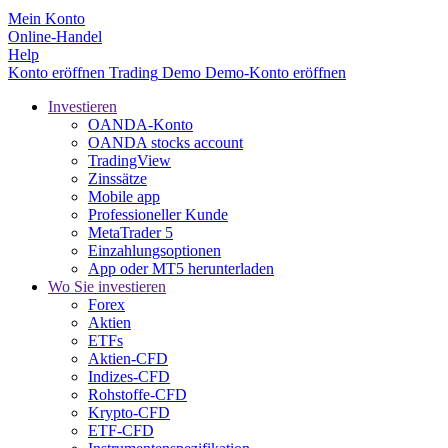
Mein Konto
Online-Handel
Help
Konto eröffnen
Trading
Demo
Demo-Konto eröffnen
Investieren
OANDA-Konto
OANDA stocks account
TradingView
Zinssätze
Mobile app
Professioneller Kunde
MetaTrader 5
Einzahlungsoptionen
App oder MT5 herunterladen
Wo Sie investieren
Forex
Aktien
ETFs
Aktien-CFD
Indizes-CFD
Rohstoffe-CFD
Krypto-CFD
ETF-CFD