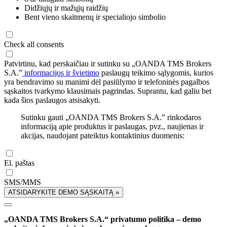
Didžiųjų ir mažųjų raidžių
Bent vieno skaitmenų ir specialiojo simbolio
Check all consents
Patvirtinu, kad perskaičiau ir sutinku su „OANDA TMS Brokers
S.A.”
informacijos ir švietimo
paslaugų teikimo sąlygomis, kurios
yra bendravimo su manimi dėl pasiūlymo ir telefoninės pagalbos
sąskaitos tvarkymo klausimais pagrindas. Suprantu, kad galiu bet
kada šios paslaugos atsisakyti.
Sutinku gauti „OANDA TMS Brokers S.A.” rinkodaros
informaciją apie produktus ir paslaugas, pvz., naujienas ir
akcijas, naudojant pateiktus kontaktinius duomenis:
El. paštas
SMS/MMS
ATSIDARYKITE DEMO SĄSKAITĄ »
„OANDA TMS Brokers S.A.“ privatumo politika – demo