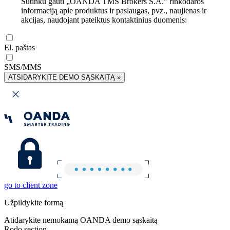
Sutinku gauti „OANDA TMS Brokers S.A.” rinkodaros
informaciją apie produktus ir paslaugas, pvz., naujienas ir
akcijas, naudojant pateiktus kontaktinius duomenis:
El. paštas
SMS/MMS
ATSIDARYKITE DEMO SĄSKAITĄ »
go to client zone
Užpildykite formą
Atidarykite nemokamą OANDA demo sąskaitą
Rodo section