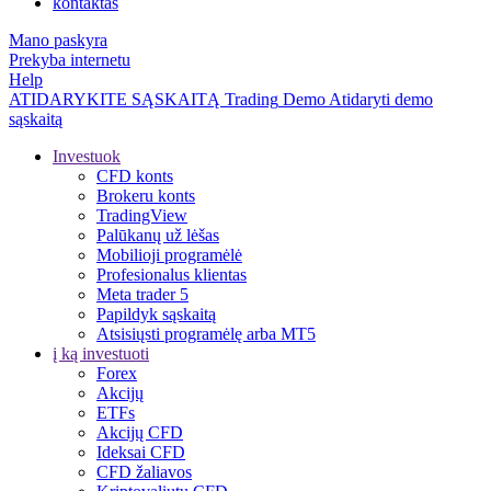
kontaktas
Mano paskyra
Prekyba internetu
Help
ATIDARYKITE SĄSKAITĄ
Trading
Demo
Atidaryti demo
sąskaitą
Investuok
CFD konts
Brokeru konts
TradingView
Palūkanų už lėšas
Mobilioji programėlė
Profesionalus klientas
Meta trader 5
Papildyk sąskaitą
Atsisiųsti programėlę arba MT5
į ką investuoti
Forex
Akcijų
ETFs
Akcijų CFD
Ideksai CFD
CFD žaliavos