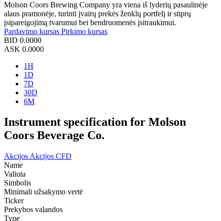
Molson Coors Brewing Company yra viena iš lyderių pasaulinėje
alaus pramonėje, turinti įvairų prekės ženklų portfelį ir stiprų
įsipareigojimą tvarumui bei bendruomenės įsitraukimui.
Pardavimo kursas
Pirkimo kursas
BID
0.0000
ASK
0.0000
1H
1D
7D
30D
6M
Instrument specification for Molson
Coors Beverage Co.
Akcijos
Akcijos CFD
Name
Valiuta
Simbolis
Minimali užsakymo vertė
Ticker
Prekybos valandos
Type