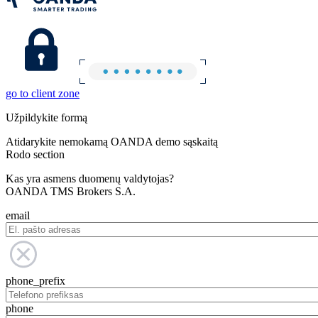
go to client zone
Užpildykite formą
Atidarykite nemokamą OANDA demo sąskaitą
Rodo section
Kas yra asmens duomenų valdytojas?
OANDA TMS Brokers S.A.
email
phone_prefix
phone