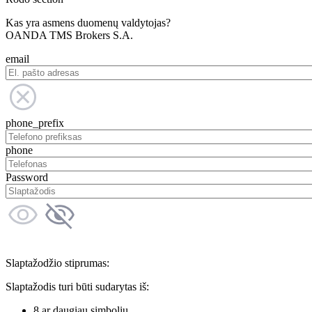
Kas yra asmens duomenų valdytojas?
OANDA TMS Brokers S.A.
email
phone_prefix
phone
Password
Slaptažodžio stiprumas:
Slaptažodis turi būti sudarytas iš:
8 ar daugiau simbolių