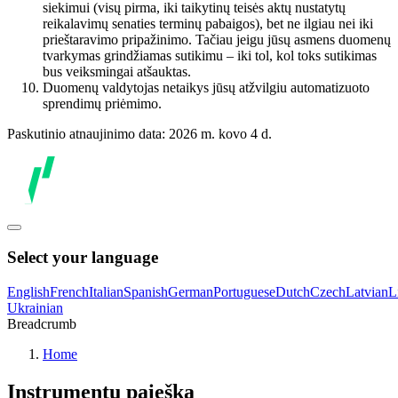
siekimui (visų pirma, iki taikytinų teisės aktų nustatytų
reikalavimų senaties terminų pabaigos), bet ne ilgiau nei iki
prieštaravimo pripažinimo. Tačiau jeigu jūsų asmens duomenų
tvarkymas grindžiamas sutikimu – iki tol, kol toks sutikimas
bus veiksmingai atšauktas.
Duomenų valdytojas netaikys jūsų atžvilgiu automatizuoto
sprendimų priėmimo.
Paskutinio atnaujinimo data: 2026 m. kovo 4 d.
Select your language
English
French
Italian
Spanish
German
Portuguese
Dutch
Czech
Latvian
L
Ukrainian
Breadcrumb
Home
Instrumentų paieška