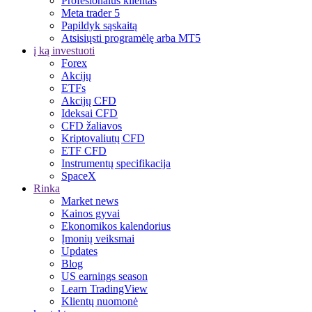
Profesionalus klientas
Meta trader 5
Papildyk sąskaitą
Atsisiųsti programėlę arba MT5
į ką investuoti
Forex
Akcijų
ETFs
Akcijų CFD
Ideksai CFD
CFD žaliavos
Kriptovaliutų CFD
ETF CFD
Instrumentų specifikacija
SpaceX
Rinka
Market news
Kainos gyvai
Ekonomikos kalendorius
Įmonių veiksmai
Updates
Blog
US earnings season
Learn TradingView
Klientų nuomonė