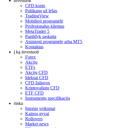
investuok
CFD konts
Palūkanų už lėšas
TradingView
Mobilioji programėlė
Profesionalus klientas
MetaTrader 5
Papildyk sąskaitą
Atsisiųsti programėlę arba MT5
Kontaktas
į ką investuoti
Forex
Akcijų
ETFs
Akcijų CFD
Ideksai CFD
CFD žaliavos
Kriptovaliutų CFD
ETF CFD
Instrumentų specifikacija
rinka
Įmonių veiksmai
Kainos gyvai
Rollovers
Market news