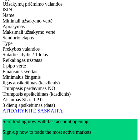
Užsakymų priėmimo valandos
ISIN
Name
Minimali užsakymo vertė
Aprašymas
Maksimali užsakymo vertė
Sandorio etapas
Type
Prekybos valandos
Sutarties dydis / 1 lotas
Reikalingas užstatas
1 pipo vertė
Finansinis svertas
Minimalus žingsnis
Ilgas apsikeitimas (kasdienis)
Trumpasis pardavimas
NO
Trumpasis apsikeitimas (kasdienis)
Atstumas SL ir TP
0
3 dienų apsikeitimas (data)
ATIDARYKITE SĄSKAITĄ
Start trading now with fast account opening.
Sign-up now to trade the most active markets