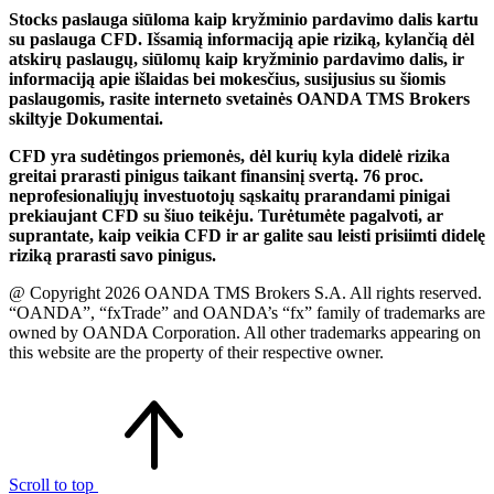
Stocks paslauga siūloma kaip kryžminio pardavimo dalis kartu
su paslauga CFD. Išsamią informaciją apie riziką, kylančią dėl
atskirų paslaugų, siūlomų kaip kryžminio pardavimo dalis, ir
informaciją apie išlaidas bei mokesčius, susijusius su šiomis
paslaugomis, rasite interneto svetainės OANDA TMS Brokers
skiltyje Dokumentai.
CFD yra sudėtingos priemonės, dėl kurių kyla didelė rizika
greitai prarasti pinigus taikant finansinį svertą. 76 proc.
neprofesionaliųjų investuotojų sąskaitų prarandami pinigai
prekiaujant CFD su šiuo teikėju. Turėtumėte pagalvoti, ar
suprantate, kaip veikia CFD ir ar galite sau leisti prisiimti didelę
riziką prarasti savo pinigus.
@ Copyright 2026 OANDA TMS Brokers S.A. All rights reserved.
“OANDA”, “fxTrade” and OANDA’s “fx” family of trademarks are
owned by OANDA Corporation. All other trademarks appearing on
this website are the property of their respective owner.
Scroll to top