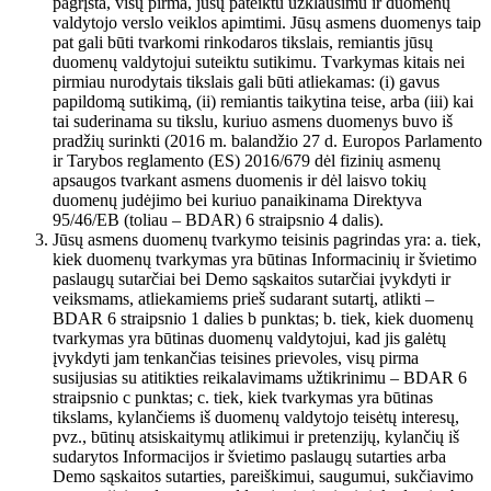
pagrįsta, visų pirma, jūsų pateiktu užklausimu ir duomenų
valdytojo verslo veiklos apimtimi. Jūsų asmens duomenys taip
pat gali būti tvarkomi rinkodaros tikslais, remiantis jūsų
duomenų valdytojui suteiktu sutikimu. Tvarkymas kitais nei
pirmiau nurodytais tikslais gali būti atliekamas: (i) gavus
papildomą sutikimą, (ii) remiantis taikytina teise, arba (iii) kai
tai suderinama su tikslu, kuriuo asmens duomenys buvo iš
pradžių surinkti (2016 m. balandžio 27 d. Europos Parlamento
ir Tarybos reglamento (ES) 2016/679 dėl fizinių asmenų
apsaugos tvarkant asmens duomenis ir dėl laisvo tokių
duomenų judėjimo bei kuriuo panaikinama Direktyva
95/46/EB (toliau – BDAR) 6 straipsnio 4 dalis).
Jūsų asmens duomenų tvarkymo teisinis pagrindas yra: a. tiek,
kiek duomenų tvarkymas yra būtinas Informacinių ir švietimo
paslaugų sutarčiai bei Demo sąskaitos sutarčiai įvykdyti ir
veiksmams, atliekamiems prieš sudarant sutartį, atlikti –
BDAR 6 straipsnio 1 dalies b punktas; b. tiek, kiek duomenų
tvarkymas yra būtinas duomenų valdytojui, kad jis galėtų
įvykdyti jam tenkančias teisines prievoles, visų pirma
susijusias su atitikties reikalavimams užtikrinimu – BDAR 6
straipsnio c punktas; c. tiek, kiek tvarkymas yra būtinas
tikslams, kylančiems iš duomenų valdytojo teisėtų interesų,
pvz., būtinų atsiskaitymų atlikimui ir pretenzijų, kylančių iš
sudarytos Informacijos ir švietimo paslaugų sutarties arba
Demo sąskaitos sutarties, pareiškimui, saugumui, sukčiavimo