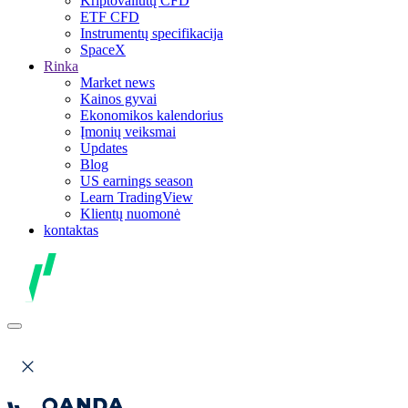
Kriptovaliutų CFD
ETF CFD
Instrumentų specifikacija
SpaceX
Rinka
Market news
Kainos gyvai
Ekonomikos kalendorius
Įmonių veiksmai
Updates
Blog
US earnings season
Learn TradingView
Klientų nuomonė
kontaktas