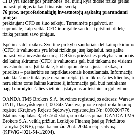
CFD yra sudėtingos priemonės, dėl kurių kyla didelė rizika greitai
prarasti pinigus taikant finansinį svertą.
76 proc. neprofesionaliųjų investuotojų sąskaitų prarandami
pinigai
prekiaujant CFD su šiuo teikėju. Turėtumėte pagalvoti, ar
suprantate, kaip veikia CFD ir ar galite sau leisti prisiimti didelę
riziką prarasti savo pinigus.
Ispėjimas dėl rizikos: Svertinė prekyba sandoriais dėl kainų skirtumo
(CFD) ir valiutomis yra labai rizikinga jūsų kapitalui, nes galite
prarasti visa investuota sumą. Dėl šios priežasties prekyba sandoriais
dėl kainų skirtumo (CFD) ir valiutomis gali būti tinkama ne visiems
investuotojams. Įsitikinkite, kad suprantate susijusias rizikas, o
prireikus – pasitarkite su nepriklausomais konsultantais. Informacija
pateikta šiame tinklapyje nera nukreipta į tam tikros šalies klientus, ir
nera skirta toms šalims kuriose šį informacija gali būti netinkama
pagal nurodytos šalies vietinius įstatymus ar teisinius reguliavimus.
OANDA TMS Brokers S.A. buveinės registracijos adresas: Warsaw
UNIT, Daszyńskiego 1, 00-843 Varšuva, įmonė registruota Įmonių
registre (Krajowy Rejestr Sądowy), registracijos Nr.: 0000204776.
Įstatinis kapitalas: 3,537.560 zlotų, sumokėtas pilnai. OANDA TMS
Brokers S.A. veiklą prižiuri Lenkijos Finansų Įstaigų Priežiūros
Tarnyba (KNF), pagal balandžio 26 d. 2004 metų įstatymą.
(KPWiG-4021-54-1/2004).