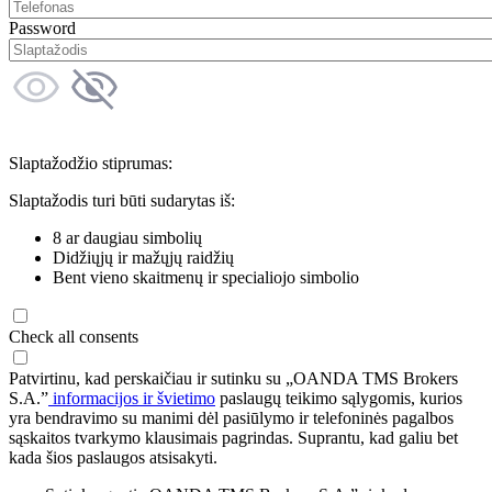
Password
Slaptažodžio stiprumas:
Slaptažodis turi būti sudarytas iš:
8 ar daugiau simbolių
Didžiųjų ir mažųjų raidžių
Bent vieno skaitmenų ir specialiojo simbolio
Check all consents
Patvirtinu, kad perskaičiau ir sutinku su „OANDA TMS Brokers
S.A.”
informacijos ir švietimo
paslaugų teikimo sąlygomis, kurios
yra bendravimo su manimi dėl pasiūlymo ir telefoninės pagalbos
sąskaitos tvarkymo klausimais pagrindas. Suprantu, kad galiu bet
kada šios paslaugos atsisakyti.