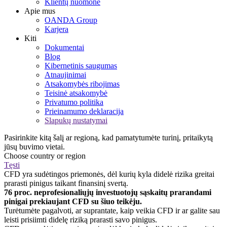
Klientų nuomonė
Apie mus
OANDA Group
Karjera
Kiti
Dokumentai
Blog
Kibernetinis saugumas
Atnaujinimai
Atsakomybės ribojimas
Teisinė atsakomybė
Privatumo politika
Prieinamumo deklaracija
Slapukų nustatymai
Pasirinkite kitą šalį ar regioną, kad pamatytumėte turinį, pritaikytą
jūsų buvimo vietai.
Choose country or region
Tęsti
CFD yra sudėtingos priemonės, dėl kurių kyla didelė rizika greitai
prarasti pinigus taikant finansinį svertą.
76 proc. neprofesionaliųjų investuotojų sąskaitų prarandami
pinigai prekiaujant CFD su šiuo teikėju.
Turėtumėte pagalvoti, ar suprantate, kaip veikia CFD ir ar galite sau
leisti prisiimti didelę riziką prarasti savo pinigus.