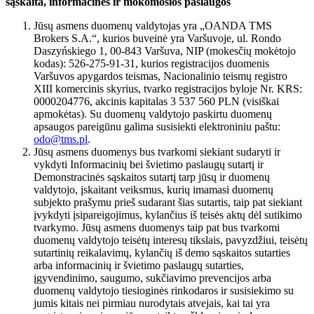
sąskaita, informacinės ir mokomosios paslaugos
Jūsų asmens duomenų valdytojas yra „OANDA TMS
Brokers S.A.“, kurios buveinė yra Varšuvoje, ul. Rondo
Daszyńskiego 1, 00-843 Varšuva, NIP (mokesčių mokėtojo
kodas): 526-275-91-31, kurios registracijos duomenis
Varšuvos apygardos teismas, Nacionalinio teismų registro
XIII komercinis skyrius, tvarko registracijos byloje Nr. KRS:
0000204776, akcinis kapitalas 3 537 560 PLN (visiškai
apmokėtas). Su duomenų valdytojo paskirtu duomenų
apsaugos pareigūnu galima susisiekti elektroniniu paštu:
odo@tms.pl
.
Jūsų asmens duomenys bus tvarkomi siekiant sudaryti ir
vykdyti Informacinių bei švietimo paslaugų sutartį ir
Demonstracinės sąskaitos sutartį tarp jūsų ir duomenų
valdytojo, įskaitant veiksmus, kurių imamasi duomenų
subjekto prašymu prieš sudarant šias sutartis, taip pat siekiant
įvykdyti įsipareigojimus, kylančius iš teisės aktų dėl sutikimo
tvarkymo. Jūsų asmens duomenys taip pat bus tvarkomi
duomenų valdytojo teisėtų interesų tikslais, pavyzdžiui, teisėtų
sutartinių reikalavimų, kylančių iš demo sąskaitos sutarties
arba informacinių ir švietimo paslaugų sutarties,
įgyvendinimo, saugumo, sukčiavimo prevencijos arba
duomenų valdytojo tiesioginės rinkodaros ir susisiekimo su
jumis kitais nei pirmiau nurodytais atvejais, kai tai yra