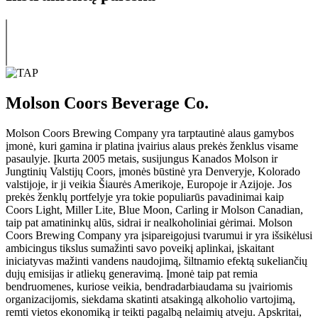
Molson Coors Beverage Co.
Molson Coors Brewing Company yra tarptautinė alaus gamybos
įmonė, kuri gamina ir platina įvairius alaus prekės ženklus visame
pasaulyje. Įkurta 2005 metais, susijungus Kanados Molson ir
Jungtinių Valstijų Coors, įmonės būstinė yra Denveryje, Kolorado
valstijoje, ir ji veikia Šiaurės Amerikoje, Europoje ir Azijoje. Jos
prekės ženklų portfelyje yra tokie populiarūs pavadinimai kaip
Coors Light, Miller Lite, Blue Moon, Carling ir Molson Canadian,
taip pat amatininkų alūs, sidrai ir nealkoholiniai gėrimai. Molson
Coors Brewing Company yra įsipareigojusi tvarumui ir yra išsikėlusi
ambicingus tikslus sumažinti savo poveikį aplinkai, įskaitant
iniciatyvas mažinti vandens naudojimą, šiltnamio efektą sukeliančių
dujų emisijas ir atliekų generavimą. Įmonė taip pat remia
bendruomenes, kuriose veikia, bendradarbiaudama su įvairiomis
organizacijomis, siekdama skatinti atsakingą alkoholio vartojimą,
remti vietos ekonomiką ir teikti pagalbą nelaimių atveju. Apskritai,