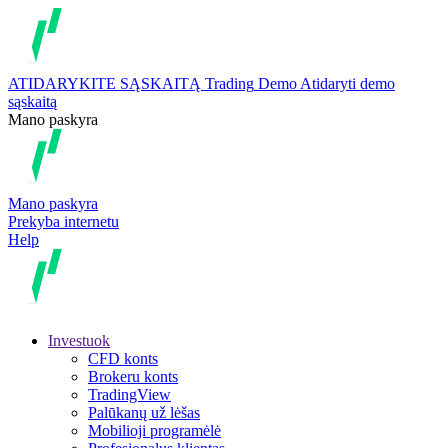
ATIDARYKITE SĄSKAITĄ
Trading
Demo
Atidaryti demo
sąskaitą
Mano paskyra
Mano paskyra
Prekyba internetu
Help
Investuok
CFD konts
Brokeru konts
TradingView
Palūkanų už lėšas
Mobilioji programėlė