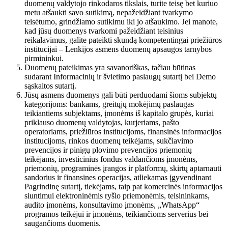
duomenų valdytojo rinkodaros tikslais, turite teisę bet kuriuo
metu atšaukti savo sutikimą, nepažeidžiant tvarkymo
teisėtumo, grindžiamo sutikimu iki jo atšaukimo. Jei manote,
kad jūsų duomenys tvarkomi pažeidžiant teisinius
reikalavimus, galite pateikti skundą kompetentingai priežiūros
institucijai – Lenkijos asmens duomenų apsaugos tarnybos
pirmininkui.
Duomenų pateikimas yra savanoriškas, tačiau būtinas
sudarant Informacinių ir švietimo paslaugų sutartį bei Demo
sąskaitos sutartį.
Jūsų asmens duomenys gali būti perduodami šioms subjektų
kategorijoms: bankams, greitųjų mokėjimų paslaugas
teikiantiems subjektams, įmonėms iš kapitalo grupės, kuriai
priklauso duomenų valdytojas, kurjeriams, pašto
operatoriams, priežiūros institucijoms, finansinės informacijos
institucijoms, rinkos duomenų teikėjams, sukčiavimo
prevencijos ir pinigų plovimo prevencijos priemonių
teikėjams, investicinius fondus valdančioms įmonėms,
priemonių, programinės įrangos ir platformų, skirtų aptarnauti
sandorius ir finansines operacijas, atliekamas įgyvendinant
Pagrindinę sutartį, tiekėjams, taip pat komercinės informacijos
siuntimui elektroninėmis ryšio priemonėmis, teisininkams,
audito įmonėms, konsultavimo įmonėms, „WhatsApp“
programos teikėjui ir įmonėms, teikiančioms serverius bei
saugančioms duomenis.