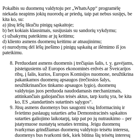
Pokalbis su duomenų valdytoju per „WhatsApp“ programėlę
niekada neapims jokių nuorodų ar priedų, taip pat nebus susijęs, be
kita ko, su:
a) jūsų lėšų likučiu pinigų sąskaitoje;
b) bet kokiais klausimais, susijusiais su sandorių vykdymu;
c) užsakymų pateikimu ar jų keitimu;
d) kliento asmens duomenų keitimu ar atnaujinimu;
e) nurodymų dėl lėšų įnešimo į pinigų sąskaitą ar išėmimo iš jos
pateikimu.
Perduodant asmens duomenis į trečiąsias šalis, t. y. gavėjams,
įsisteigusiems už Europos ekonominės erdvės ar Šveicarijos
ribų, į šalis, kurios, Europos Komisijos nuomone, neužtikrina
pakankamos duomenų apsaugos (trečiosios šalys,
neužtikrinančios tinkamo apsaugos lygio), duomenų
valdytojas juos perduoda naudodamasis mechanizmais,
atitinkančiais galiojančius teisės aktus, tarp kurių yra, be kita
ko, ES „standartinės sutartinės sąlygos“.
Jūsų asmens duomenys bus saugomi visą Informacinių ir
švietimo paslaugų sutarties arba Demonstracinės sąskaitos
sutarties galiojimo laikotarpį, taip pat po jų nutraukimo – per
įstatymuose nustatytą senaties terminą. Jeigu duomenų
tvarkymas grindžiamas duomenų valdytojo teisėtu interesu,
duomenys bus tvarkomi tiek, kiek būtina šių teisėtų interesų