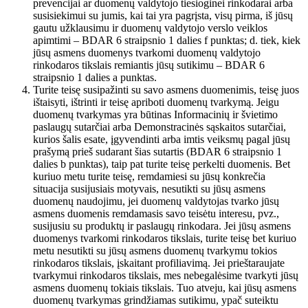
prevencijai ar duomenų valdytojo tiesioginei rinkodarai arba
susisiekimui su jumis, kai tai yra pagrįsta, visų pirma, iš jūsų
gautu užklausimu ir duomenų valdytojo verslo veiklos
apimtimi – BDAR 6 straipsnio 1 dalies f punktas; d. tiek, kiek
jūsų asmens duomenys tvarkomi duomenų valdytojo
rinkodaros tikslais remiantis jūsų sutikimu – BDAR 6
straipsnio 1 dalies a punktas.
Turite teisę susipažinti su savo asmens duomenimis, teisę juos
ištaisyti, ištrinti ir teisę apriboti duomenų tvarkymą. Jeigu
duomenų tvarkymas yra būtinas Informacinių ir švietimo
paslaugų sutarčiai arba Demonstracinės sąskaitos sutarčiai,
kurios šalis esate, įgyvendinti arba imtis veiksmų pagal jūsų
prašymą prieš sudarant šias sutartis (BDAR 6 straipsnio 1
dalies b punktas), taip pat turite teisę perkelti duomenis. Bet
kuriuo metu turite teisę, remdamiesi su jūsų konkrečia
situacija susijusiais motyvais, nesutikti su jūsų asmens
duomenų naudojimu, jei duomenų valdytojas tvarko jūsų
asmens duomenis remdamasis savo teisėtu interesu, pvz.,
susijusiu su produktų ir paslaugų rinkodara. Jei jūsų asmens
duomenys tvarkomi rinkodaros tikslais, turite teisę bet kuriuo
metu nesutikti su jūsų asmens duomenų tvarkymu tokios
rinkodaros tikslais, įskaitant profiliavimą. Jei prieštaraujate
tvarkymui rinkodaros tikslais, mes nebegalėsime tvarkyti jūsų
asmens duomenų tokiais tikslais. Tuo atveju, kai jūsų asmens
duomenų tvarkymas grindžiamas sutikimu, ypač suteiktu