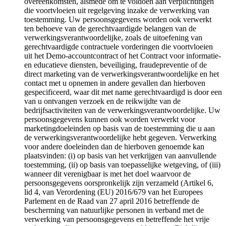
overeenkomsten, alsmede om te voldoen aan verplichtingen
die voortvloeien uit regelgeving inzake de verwerking van
toestemming. Uw persoonsgegevens worden ook verwerkt
ten behoeve van de gerechtvaardigde belangen van de
verwerkingsverantwoordelijke, zoals de uitoefening van
gerechtvaardigde contractuele vorderingen die voortvloeien
uit het Demo-accountcontract of het Contract voor informatie-
en educatieve diensten, beveiliging, fraudepreventie of de
direct marketing van de verwerkingsverantwoordelijke en het
contact met u opnemen in andere gevallen dan hierboven
gespecificeerd, waar dit met name gerechtvaardigd is door een
van u ontvangen verzoek en de reikwijdte van de
bedrijfsactiviteiten van de verwerkingsverantwoordelijke. Uw
persoonsgegevens kunnen ook worden verwerkt voor
marketingdoeleinden op basis van de toestemming die u aan
de verwerkingsverantwoordelijke hebt gegeven. Verwerking
voor andere doeleinden dan de hierboven genoemde kan
plaatsvinden: (i) op basis van het verkrijgen van aanvullende
toestemming, (ii) op basis van toepasselijke wetgeving, of (iii)
wanneer dit verenigbaar is met het doel waarvoor de
persoonsgegevens oorspronkelijk zijn verzameld (Artikel 6,
lid 4, van Verordening (EU) 2016/679 van het Europees
Parlement en de Raad van 27 april 2016 betreffende de
bescherming van natuurlijke personen in verband met de
verwerking van persoonsgegevens en betreffende het vrije