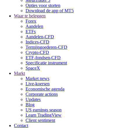
MetaTrader 5
Opties voor storten
Download de app of MT5
Waar te beleggen
Forex
Aandelen
ETFs
Aandelen-CFD
Indices-CFD
Termijngoederen-CFD
Crypto-CFD
ETF-fondsen-CFD
Specificatie instrument
SpaceX
Markt
Market news
Live-koersen
Economische agenda
Corporate actions
Updates
Blog
US earnings season
Learn TradingView
Client sentiment
Contact