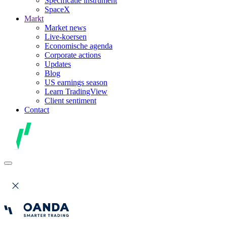
Specificatie instrument
SpaceX
Markt
Market news
Live-koersen
Economische agenda
Corporate actions
Updates
Blog
US earnings season
Learn TradingView
Client sentiment
Contact