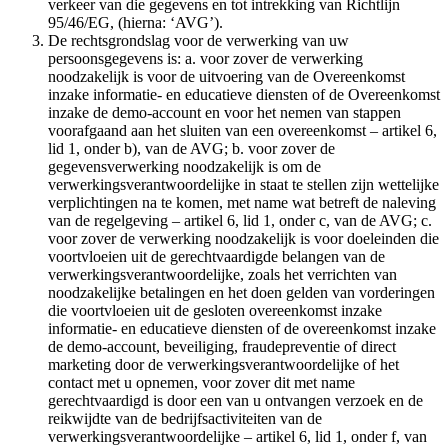
verkeer van die gegevens en tot intrekking van Richtlijn
95/46/EG, (hierna: ‘AVG’).
De rechtsgrondslag voor de verwerking van uw
persoonsgegevens is: a. voor zover de verwerking
noodzakelijk is voor de uitvoering van de Overeenkomst
inzake informatie- en educatieve diensten of de Overeenkomst
inzake de demo-account en voor het nemen van stappen
voorafgaand aan het sluiten van een overeenkomst – artikel 6,
lid 1, onder b), van de AVG; b. voor zover de
gegevensverwerking noodzakelijk is om de
verwerkingsverantwoordelijke in staat te stellen zijn wettelijke
verplichtingen na te komen, met name wat betreft de naleving
van de regelgeving – artikel 6, lid 1, onder c, van de AVG; c.
voor zover de verwerking noodzakelijk is voor doeleinden die
voortvloeien uit de gerechtvaardigde belangen van de
verwerkingsverantwoordelijke, zoals het verrichten van
noodzakelijke betalingen en het doen gelden van vorderingen
die voortvloeien uit de gesloten overeenkomst inzake
informatie- en educatieve diensten of de overeenkomst inzake
de demo-account, beveiliging, fraudepreventie of direct
marketing door de verwerkingsverantwoordelijke of het
contact met u opnemen, voor zover dit met name
gerechtvaardigd is door een van u ontvangen verzoek en de
reikwijdte van de bedrijfsactiviteiten van de
verwerkingsverantwoordelijke – artikel 6, lid 1, onder f, van