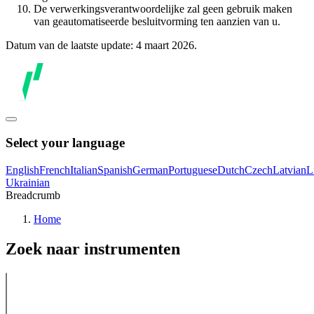
De verwerkingsverantwoordelijke zal geen gebruik maken
van geautomatiseerde besluitvorming ten aanzien van u.
Datum van de laatste update: 4 maart 2026.
Select your language
English
French
Italian
Spanish
German
Portuguese
Dutch
Czech
Latvian
L
Ukrainian
Breadcrumb
Home
Zoek naar instrumenten