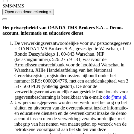
SMS/MMS
Open een demo-rekening »
Het privacybeleid van OANDA TMS Brokers S.A. – Demo-
account, informatie en educatieve dienst
De verwerkingsverantwoordelijke voor uw persoonsgegevens
is OANDA TMS Brokers S.A., gevestigd te Warschau, ul.
Rondo Daszyńskiego 1, 00-843 Warschau, NIP
(belastingnummer): 526-275-91-31, waarvoor de
Arrondissementsrechtbank voor de hoofdstad Warschau in
Warschau, XIIIe Handelsafdeling van het Nationaal
Gerechtsregister, registratiedossiers bijhoudt onder het
nummer KRS: 0000204776, met een aandelenkapitaal van 3
537 560 PLN (volledig gestort). De door de
verwerkingsverantwoordelijke aangestelde functionaris voor
gegevensbescherming is bereikbaar via e-mail:
odo@tms.pl
.
Uw persoonsgegevens worden verwerkt met het oog op het
sluiten en uitvoeren van de overeenkomst inzake informatie-
en educatieve diensten en de overeenkomst inzake de demo-
account tussen u en de verwerkingsverantwoordelijke, met
inbegrip van het nemen van maatregelen op verzoek van de
betrokkene voorafgaand aan het sluiten van deze