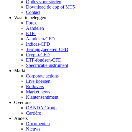
Opties voor storten
Download de app of MT5
Contact
Waar te beleggen
Forex
Aandelen
ETFs
Aandelen-CFD
Indices-CFD
Termijngoederen-CFD
Crypto-CFD
ETF-fondsen-CFD
Specificatie instrument
Markt
Corporate actions
Live-koersen
Rollovers
Market news
Klantensentiment
Over ons
OANDA Group
Carrière
Anders
Documenten
Nieuws