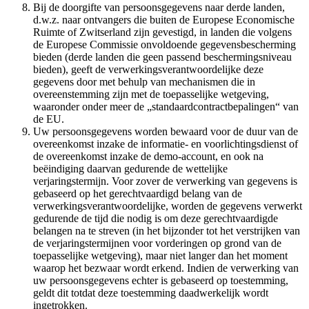
Bij de doorgifte van persoonsgegevens naar derde landen,
d.w.z. naar ontvangers die buiten de Europese Economische
Ruimte of Zwitserland zijn gevestigd, in landen die volgens
de Europese Commissie onvoldoende gegevensbescherming
bieden (derde landen die geen passend beschermingsniveau
bieden), geeft de verwerkingsverantwoordelijke deze
gegevens door met behulp van mechanismen die in
overeenstemming zijn met de toepasselijke wetgeving,
waaronder onder meer de „standaardcontractbepalingen“ van
de EU.
Uw persoonsgegevens worden bewaard voor de duur van de
overeenkomst inzake de informatie- en voorlichtingsdienst of
de overeenkomst inzake de demo-account, en ook na
beëindiging daarvan gedurende de wettelijke
verjaringstermijn. Voor zover de verwerking van gegevens is
gebaseerd op het gerechtvaardigd belang van de
verwerkingsverantwoordelijke, worden de gegevens verwerkt
gedurende de tijd die nodig is om deze gerechtvaardigde
belangen na te streven (in het bijzonder tot het verstrijken van
de verjaringstermijnen voor vorderingen op grond van de
toepasselijke wetgeving), maar niet langer dan het moment
waarop het bezwaar wordt erkend. Indien de verwerking van
uw persoonsgegevens echter is gebaseerd op toestemming,
geldt dit totdat deze toestemming daadwerkelijk wordt
ingetrokken.