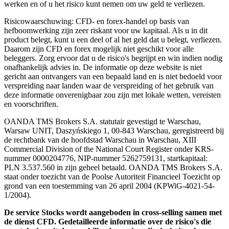
werken en of u het risico kunt nemen om uw geld te verliezen.
Risicowaarschuwing: CFD- en forex-handel op basis van
hefboomwerking zijn zeer riskant voor uw kapitaal. Als u in dit
product belegt, kunt u een deel of al het geld dat u belegt, verliezen.
Daarom zijn CFD en forex mogelijk niet geschikt voor alle
beleggers. Zorg ervoor dat u de risico's begrijpt en win indien nodig
onafhankelijk advies in. De informatie op deze website is niet
gericht aan ontvangers van een bepaald land en is niet bedoeld voor
verspreiding naar landen waar de verspreiding of het gebruik van
deze informatie onverenigbaar zou zijn met lokale wetten, vereisten
en voorschriften.
OANDA TMS Brokers S.A. statutair gevestigd te Warschau,
Warsaw UNIT, Daszyńskiego 1, 00-843 Warschau, geregistreerd bij
de rechtbank van de hoofdstad Warschau in Warschau, XIII
Commercial Division of the National Court Register onder KRS-
nummer 0000204776, NIP-nummer 5262759131, startkapitaal:
PLN 3.537.560 in zijn geheel betaald. OANDA TMS Brokers S.A.
staat onder toezicht van de Poolse Autoriteit Financieel Toezicht op
grond van een toestemming van 26 april 2004 (KPWiG-4021-54-
1/2004).
De service Stocks wordt aangeboden in cross-selling samen met
de dienst CFD. Gedetailleerde informatie over de risico's die