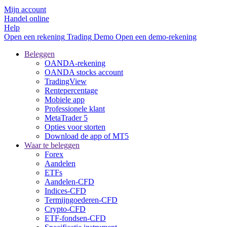
Mijn account
Handel online
Help
Open een rekening
Trading
Demo
Open een demo-rekening
Beleggen
OANDA-rekening
OANDA stocks account
TradingView
Rentepercentage
Mobiele app
Professionele klant
MetaTrader 5
Opties voor storten
Download de app of MT5
Waar te beleggen
Forex
Aandelen
ETFs
Aandelen-CFD
Indices-CFD
Termijngoederen-CFD
Crypto-CFD
ETF-fondsen-CFD