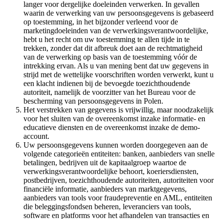
langer voor dergelijke doeleinden verwerken. In gevallen
waarin de verwerking van uw persoonsgegevens is gebaseerd
op toestemming, in het bijzonder verleend voor de
marketingdoeleinden van de verwerkingsverantwoordelijke,
hebt u het recht om uw toestemming te allen tijde in te
trekken, zonder dat dit afbreuk doet aan de rechtmatigheid
van de verwerking op basis van de toestemming vóór de
intrekking ervan. Als u van mening bent dat uw gegevens in
strijd met de wettelijke voorschriften worden verwerkt, kunt u
een klacht indienen bij de bevoegde toezichthoudende
autoriteit, namelijk de voorzitter van het Bureau voor de
bescherming van persoonsgegevens in Polen.
Het verstrekken van gegevens is vrijwillig, maar noodzakelijk
voor het sluiten van de overeenkomst inzake informatie- en
educatieve diensten en de overeenkomst inzake de demo-
account.
Uw persoonsgegevens kunnen worden doorgegeven aan de
volgende categorieën entiteiten: banken, aanbieders van snelle
betalingen, bedrijven uit de kapitaalgroep waartoe de
verwerkingsverantwoordelijke behoort, koeriersdiensten,
postbedrijven, toezichthoudende autoriteiten, autoriteiten voor
financiële informatie, aanbieders van marktgegevens,
aanbieders van tools voor fraudepreventie en AML, entiteiten
die beleggingsfondsen beheren, leveranciers van tools,
software en platforms voor het afhandelen van transacties en