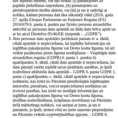
nav iepriekš minētie, var tikt veikta: (i) pamatojoties uz
papildu piekrišanas saņemšanu, (ii) pamatojoties uz
piemērojamiem tiesību aktiem, vai (iii) ja tas ir saderīgi ar
nolūku, kādam personas dati tika sākotnēji vākti (2016. gada
27. aprīļa Eiropas Parlamenta un Padomes Regulas (ES)
2016/679 6. panta 4. punkts par fizisko personu aizsardzību
attiecībā uz personas datu apstrādi un šādu datu brīvu apriti un
ar ko atceļ Direktīvu 95/46/EK (turpmāk – „GDPR”).
Jūsu personas datu apstrādes juridiskais pamats ir: a. tiktāl,
ciktāl apstrāde ir nepieciešama, lai izpildītu Informācijas un
izglītības pakalpojumu līgumu vai Demo konta līgumu, kā arī
veiktu pasākumus pirms līguma noslēgšanas – Vispārīgās datu
aizsardzības regulas (GDPR) 6. panta 1. punkta b)
apakšpunkts; b. tiktāl, ciktāl datu apstrāde ir nepieciešama, lai
datu pārziņš varētu izpildīt savas juridiskās saistības, jo īpaši
nodrošinot atbilstošu datu apstrādi – GDPR 6. panta GDPR 1.
panta c) apakšpunkts; c. tiktāl, ciktāl apstrāde ir nepieciešama
nolūkiem, kas izriet no Pārzinim piemītošajām leģitīmajām
interesēm, piemēram, veicot nepieciešamos norēķinus un
izvirzot prasības, kas izriet no noslēgtā Informācijas un
izglītības pakalpojumu līguma vai Demo konta līguma,
drošības nodrošināšanai, krāpšanas novēršanai vai Pārzinim
tiešā mārketinga nolūkos, vai saziņai ar jums, ja tas ir
pamatots, jo īpaši, ņemot vērā no jums saņemto pieprasījumu
un Pārzinim veiktās uzņēmējdarbības apjomu – GDPR 6.