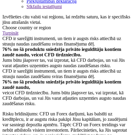
Piekļūstamības deklarācija
Sīkfailu iestatījumi
Izvēlieties citu valsti vai reģionu, lai redzētu saturu, kas ir specifisks
jūsu atrašanās vietai.
Choose country or region
Turpināt
CFD ir sarežģīti instrumenti, un tiem ir augsts risks attiecībā uz
strauju naudas zaudēšanu sviras finansējuma dēļ.
76% no šā produktu sniedzēja privāto ieguldītāju kontiem
zaudē naudu, veicot CFD tirdzniecību.
Jums būtu jāapsver tas, vai izprotat, kā CFD darbojas, un vai Jūs
varat atļauties uzņemties augsto naudas zaudēšanas risku.
CFD ir sarežģīti instrumenti, un tiem ir augsts risks attiecībā uz
strauju naudas zaudēšanu sviras finansējuma dēļ.
76% no šā produktu sniedzēja privāto ieguldītāju kontiem
zaudē naudu,
veicot CFD tirdzniecību. Jums būtu jāapsver tas, vai izprotat, kā
CFD darbojas, un vai Jūs varat atļauties uzņemties augsto naudas
zaudēšanas risku.
Risku brīdinājums: CFD un Forex darījumi, kas balstīti uz
kredītplecu, ir ar augstu riska pakāpi Jūsu kapitālam, jo zaudējumi
var sasniegt depozīta apmēru. Tāpēc CFD un Forex treidings var
nebūt atbilstošs visiem investoriem. Pārliecinieties, ka Jūs saprotat