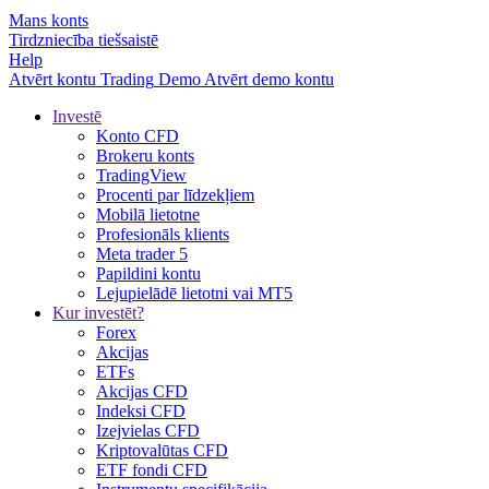
Mans konts
Tirdzniecība tiešsaistē
Help
Atvērt kontu
Trading
Demo
Atvērt demo kontu
Investē
Konto CFD
Brokeru konts
TradingView
Procenti par līdzekļiem
Mobilā lietotne
Profesionāls klients
Meta trader 5
Papildini kontu
Lejupielādē lietotni vai MT5
Kur investēt?
Forex
Akcijas
ETFs
Akcijas CFD
Indeksi CFD
Izejvielas CFD
Kriptovalūtas CFD
ETF fondi CFD