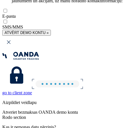
jaunumiem un akcijām, uz manu norādīto kontaktinformāciju:
E-pasta
SMS/MMS
ATVĒRT DEMO KONTU »
go to client zone
Aizpildiet veidlapu
Atveriet bezmaksas OANDA demo kontu
Rodo section
Kas ir personas datu pārzinis?