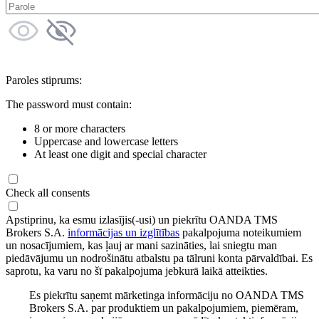
Paroles stiprums:
The password must contain:
8 or more characters
Uppercase and lowercase letters
At least one digit and special character
Check all consents
Apstiprinu, ka esmu izlasījis(-usi) un piekrītu OANDA TMS
Brokers S.A.
informācijas un izglītības
pakalpojuma noteikumiem
un nosacījumiem, kas ļauj ar mani sazināties, lai sniegtu man
piedāvājumu un nodrošinātu atbalstu pa tālruni konta pārvaldībai. Es
saprotu, ka varu no šī pakalpojuma jebkurā laikā atteikties.
Es piekrītu saņemt mārketinga informāciju no OANDA TMS
Brokers S.A. par produktiem un pakalpojumiem, piemēram,