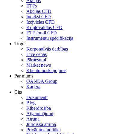
Akcijas
ETFs
Akcijas CFD
Indeksi CFD
Izejvielas CFD
Kriptovalūtas CFD
ETF fondi CFD
Instrumentu specifikācija
Tirgus
Korporatīvās darbības
Live cenas
Pārnesumi
Market news
Klientu noskaņojums
Par mums
OANDA Group
Karjera
Cits
Dokumenti
Blog
Kiberdrošība
Atjauninājumi
Atruna
Juridiska atruna
Privātuma politika