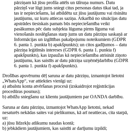
pārziņam kā jūsu profila attēls un tālruņa numurs. Datu
pārziņš var lūgt jums sniegt citus personas datus tikai tad, ja
tas ir nepieciešams, lai atbildētu uz jūsu jautājumu vai risinātu
jautājumu, uz kuru attiecas saziņa. Atkarībā no situācijas datu
apstrādes tiesiskais pamats būs nepieciešamība veikt
pasākumus pēc datu subjekta lūguma pirms līguma vai
vienošanās noslēgšanas starp jums un datu pārziņu saskaņā ar
Informācijas un izglītības pakalpojumu noteikumiem (GDPR
6. panta 1. punkta b) apakšpunkts); un citos gadījumos – datu
pārziņa leģitīmās intereses (GDPR 6. panta 1. punkta f)
apakšpunkts), kas izpaužas kā nepieciešamība atrisināt ziņoto
jautājumu, kas saistīts ar datu pārziņa uzņēmējdarbību (GDPR
6. panta 1. punkta f) apakšpunkts).
Drošības apsvērumu dēļ saruna ar datu pārziņu, izmantojot lietotni
„WhatsApp“, var attiekties vienīgi uz:
a) atbalstu konta atvēršanas procesā (izskaidrojot reģistrācijas
procedūras posmus);
b) atbilžu sniegšanu uz klientu jautājumiem par OANDA darbību.
Saruna ar datu pārziņu, izmantojot WhatsApp lietotni, nekad
nesaturēs nekādas saites vai pielikumus, kā arī neattiecas, cita starpā,
uz:
a) jūsu līdzekļu atlikumu naudas kontā;
b) jebkādiem jautājumiem, kas saistīti ar darījumu izpildi;