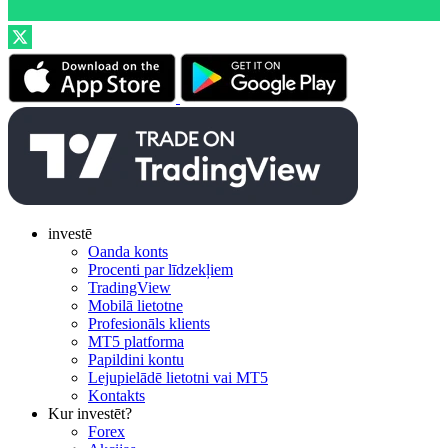
investē
Oanda konts
Procenti par līdzekļiem
TradingView
Mobilā lietotne
Profesionāls klients
MT5 platforma
Papildini kontu
Lejupielādē lietotni vai MT5
Kontakts
Kur investēt?
Forex