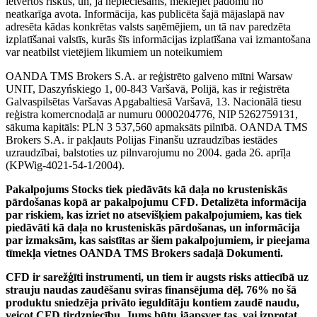
ietvertos riskus, un, ja nepieciešams, meklējiet padomu no
neatkarīga avota. Informācija, kas publicēta šajā mājaslapā nav
adresēta kādas konkrētas valsts saņēmējiem, un tā nav paredzēta
izplatīšanai valstīs, kurās šīs informācijas izplatīšana vai izmantošana
var neatbilst vietējiem likumiem un noteikumiem
OANDA TMS Brokers S.A. ar reģistrēto galveno mītni Warsaw
UNIT, Daszyńskiego 1, 00-843 Varšavā, Polijā, kas ir reģistrēta
Galvaspilsētas Varšavas Apgabaltiesā Varšavā, 13. Nacionālā tiesu
reģistra komercnodaļā ar numuru 0000204776, NIP 5262759131,
sākuma kapitāls: PLN 3 537,560 apmaksāts pilnībā. OANDA TMS
Brokers S.A. ir pakļauts Polijas Finanšu uzraudzības iestādes
uzraudzībai, balstoties uz pilnvarojumu no 2004. gada 26. aprīļa
(KPWig-4021-54-1/2004).
Pakalpojums Stocks tiek piedāvāts kā daļa no krusteniskās
pārdošanas kopā ar pakalpojumu CFD. Detalizēta informācija
par riskiem, kas izriet no atsevišķiem pakalpojumiem, kas tiek
piedāvāti kā daļa no krusteniskās pārdošanas, un informācija
par izmaksām, kas saistītas ar šiem pakalpojumiem, ir pieejama
tīmekļa vietnes OANDA TMS Brokers sadaļā Dokumenti.
CFD ir sarežģīti instrumenti, un tiem ir augsts risks attiecībā uz
strauju naudas zaudēšanu sviras finansējuma dēļ. 76% no šā
produktu sniedzēja privāto ieguldītāju kontiem zaudē naudu,
veicot CFD tirdzniecību. Jums būtu jāapsver tas, vai izprotat,