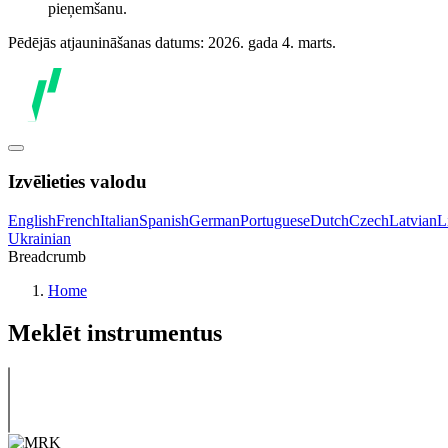
pieņemšanu.
Pēdējās atjaunināšanas datums: 2026. gada 4. marts.
Izvēlieties valodu
English
French
Italian
Spanish
German
Portuguese
Dutch
Czech
Latvian
L
Ukrainian
Breadcrumb
Home
Meklēt instrumentus