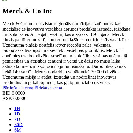
Merck & Co Inc
Merck & Co Inc ir pazīstams globāls farmācijas uzņēmums, kas
specializējas inovatīvu veselības aprūpes produktu izstrādē, ražošanā
un izplatīšanā. Ar bagātu vēsturi, kas aizsākās 1891. gadā, Merck ir
kļuvis par līderi nozarē, apmierinot dažādas medicīniskās vajadzības.
Uzņēmuma plašais portfelis ietver recepšu zāles, vakcīnas,
bioloģiskās terapijas un dzīvnieku veselības produktus. Merck ir
apņēmies uzlabot cilvēku veselību un labklājību visā pasaulē, un tā
pētniecības un attīstības centieni ir vērsti uz dažu no mūsu laika
aktuālāko medicīnisko izaicinājumu risināšanu. Darbojoties vairāk
nekā 140 valstīs, Merck nodarbina vairāk nekā 70 000 cilvēku.
Uzņēmuma misija ir atklāt, izstrādāt un nodrošināt inovatīvus
produktus un pakalpojumus, kas glābj un uzlabo dzīvības.
Pārdošanas cena
Pirkšanas cena
BID
0.0000
ASK
0.0000
1H
1D
7D
30D
6M