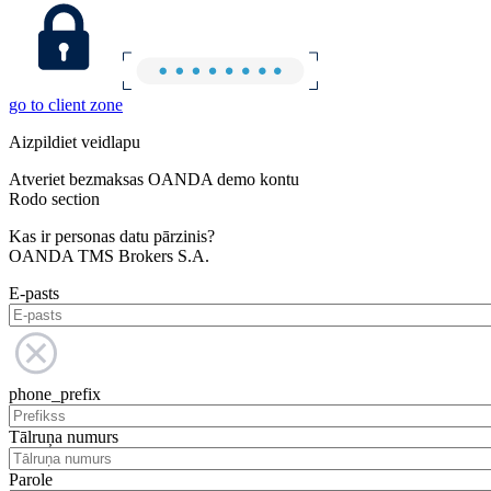
go to client zone
Aizpildiet veidlapu
Atveriet bezmaksas OANDA demo kontu
Rodo section
Kas ir personas datu pārzinis?
OANDA TMS Brokers S.A.
E-pasts
phone_prefix
Tālruņa numurs
Parole