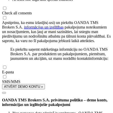
Check all consents
Apstiprinu, ka esmu izlasījis(-usi) un piekrītu OANDA TMS
Brokers S.A.
informācijas un izglītības
pakalpojuma noteikumiem
un nosacījumiem, kas ļauj ar mani sazināties, lai sniegtu man
piedāvājumu un nodrošinātu atbalstu pa tālruni konta pārvaldībai. Es
saprotu, ka varu no šī pakalpojuma jebkurā laikā atteikties.
Es piekrītu saņemt mārketinga informāciju no OANDA TMS
Brokers S.A. par produktiem un pakalpojumiem, piemēram,
jaunumiem un akcijām, uz manu norādīto kontaktinformāciju:
E-pasta
SMS/MMS
ATVĒRT DEMO KONTU »
OANDA TMS Brokers S.A. privātuma politika – demo konts,
informācijas un izglītojošie pakalpojumi