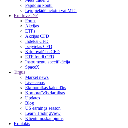
Meta trader 5
Papildini kontu
Lejupielādē lietotni vai MT5
Kur investēt?
Forex
Akcijas
ETFs
Akcijas CFD
Indeksi CFD
Izejvielas CFD
Kriptovalūtas CFD
ETF fondi CFD
Instrumentu specifikācija
SpaceX
Tirgus
Market news
Live cenas
Ekonomikas kalendārs
Korporatīvās darbības
Updates
Blog
US earnings season
Learn TradingView
Klientu noskaņojums
Kontakts