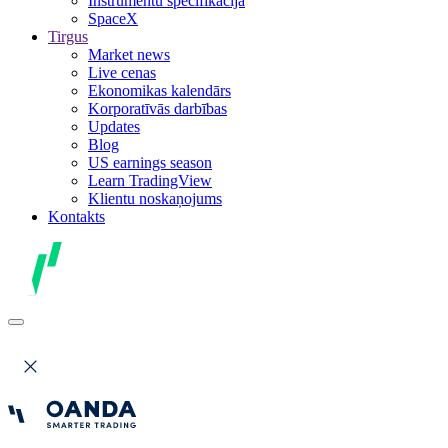
Instrumentu specifikācija
SpaceX
Tirgus
Market news
Live cenas
Ekonomikas kalendārs
Korporatīvās darbības
Updates
Blog
US earnings season
Learn TradingView
Klientu noskaņojums
Kontakts