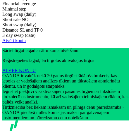
Financial leverage
Minimal step
Long swap (daily)
Short sale
NO
Short swap (daily)
Distance SL and TP
0
3-day swap (date)
Atvērt kontu
Sāciet tirgot tagad ar ātru konta atvēršanu.
Reģistrējieties tagad, lai tirgotos aktīvākajos tirgos
ATVER KONTU
OANDA ir vairāk nekā 20 gadus tirgū strādājošs brokeris, kas
lepojas ar vadošajiem analīzes rīkiem un tūkstošiem apmierinātu
klientu, un ir godalgots starpnieks.
Iegūstiet piekļuvi visaktīvākajiem pasaules tirgiem ar tūkstošiem
tirdzniecības instrumentu, kā arī vadošajiem tehniskajiem rīkiem, kas
palīdz veikt analīzi.
Tirdzniecība bez liekām izmaksām un pilnīga cenu pārredzamība -
OANDA piedāvā nulles komisijas maksu par galvenajiem
instrumentiem un pārredzamu cenu noteikšanu.