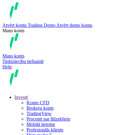
Atvērt kontu
Trading
Demo
Atvērt demo kontu
Mans konts
Mans konts
Tirdzniecība tiešsaistē
Help
Investē
Konto CFD
Brokeru konts
TradingView
Procenti par līdzekļiem
Mobilā lietotne
Profesionāls klients