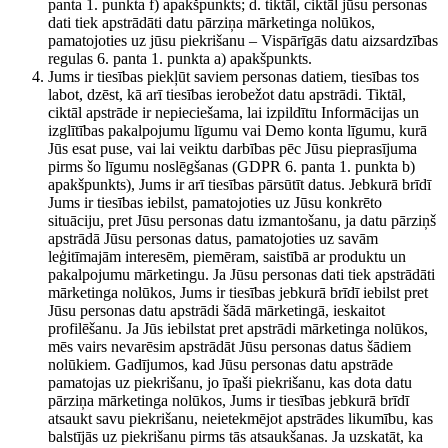
panta 1. punkta f) apakšpunkts; d. tiktāl, ciktāl jūsu personas
dati tiek apstrādāti datu pārziņa mārketinga nolūkos,
pamatojoties uz jūsu piekrišanu – Vispārīgās datu aizsardzības
regulas 6. panta 1. punkta a) apakšpunkts.
Jums ir tiesības piekļūt saviem personas datiem, tiesības tos
labot, dzēst, kā arī tiesības ierobežot datu apstrādi. Tiktāl,
ciktāl apstrāde ir nepieciešama, lai izpildītu Informācijas un
izglītības pakalpojumu līgumu vai Demo konta līgumu, kurā
Jūs esat puse, vai lai veiktu darbības pēc Jūsu pieprasījuma
pirms šo līgumu noslēgšanas (GDPR 6. panta 1. punkta b)
apakšpunkts), Jums ir arī tiesības pārsūtīt datus. Jebkurā brīdī
Jums ir tiesības iebilst, pamatojoties uz Jūsu konkrēto
situāciju, pret Jūsu personas datu izmantošanu, ja datu pārziņš
apstrādā Jūsu personas datus, pamatojoties uz savām
leģitīmajām interesēm, piemēram, saistībā ar produktu un
pakalpojumu mārketingu. Ja Jūsu personas dati tiek apstrādāti
mārketinga nolūkos, Jums ir tiesības jebkurā brīdī iebilst pret
Jūsu personas datu apstrādi šādā mārketingā, ieskaitot
profilēšanu. Ja Jūs iebilstat pret apstrādi mārketinga nolūkos,
mēs vairs nevarēsim apstrādāt Jūsu personas datus šādiem
nolūkiem. Gadījumos, kad Jūsu personas datu apstrāde
pamatojas uz piekrišanu, jo īpaši piekrišanu, kas dota datu
pārziņa mārketinga nolūkos, Jums ir tiesības jebkurā brīdī
atsaukt savu piekrišanu, neietekmējot apstrādes likumību, kas
balstījās uz piekrišanu pirms tās atsaukšanas. Ja uzskatāt, ka