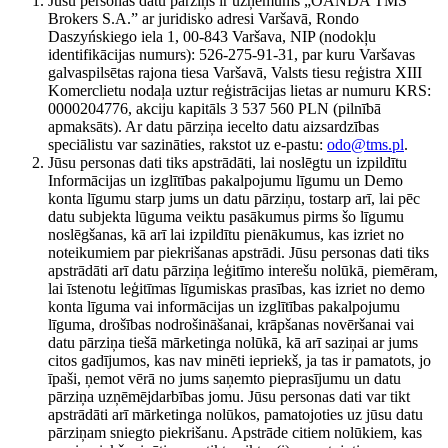
Jūsu personas datu pārziņš ir uzņēmums „OANDA TMS
Brokers S.A.” ar juridisko adresi Varšavā, Rondo
Daszyńskiego iela 1, 00-843 Varšava, NIP (nodokļu
identifikācijas numurs): 526-275-91-31, par kuru Varšavas
galvaspilsētas rajona tiesa Varšavā, Valsts tiesu reģistra XIII
Komerclietu nodaļa uztur reģistrācijas lietas ar numuru KRS:
0000204776, akciju kapitāls 3 537 560 PLN (pilnībā
apmaksāts). Ar datu pārziņa iecelto datu aizsardzības
speciālistu var sazināties, rakstot uz e-pastu:
odo@tms.pl
.
Jūsu personas dati tiks apstrādāti, lai noslēgtu un izpildītu
Informācijas un izglītības pakalpojumu līgumu un Demo
konta līgumu starp jums un datu pārziņu, tostarp arī, lai pēc
datu subjekta lūguma veiktu pasākumus pirms šo līgumu
noslēgšanas, kā arī lai izpildītu pienākumus, kas izriet no
noteikumiem par piekrišanas apstrādi. Jūsu personas dati tiks
apstrādāti arī datu pārziņa leģitīmo interešu nolūkā, piemēram,
lai īstenotu leģitīmas līgumiskas prasības, kas izriet no demo
konta līguma vai informācijas un izglītības pakalpojumu
līguma, drošības nodrošināšanai, krāpšanas novēršanai vai
datu pārziņa tiešā mārketinga nolūkā, kā arī saziņai ar jums
citos gadījumos, kas nav minēti iepriekš, ja tas ir pamatots, jo
īpaši, ņemot vērā no jums saņemto pieprasījumu un datu
pārziņa uzņēmējdarbības jomu. Jūsu personas dati var tikt
apstrādāti arī mārketinga nolūkos, pamatojoties uz jūsu datu
pārziņam sniegto piekrišanu. Apstrāde citiem nolūkiem, kas