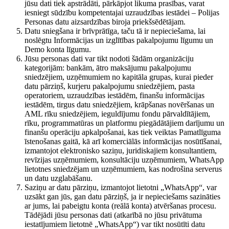
jūsu dati tiek apstrādāti, pārkāpjot likuma prasības, varat
iesniegt sūdzību kompetentajai uzraudzības iestādei – Polijas
Personas datu aizsardzības biroja priekšsēdētājam.
Datu sniegšana ir brīvprātīga, taču tā ir nepieciešama, lai
noslēgtu Informācijas un izglītības pakalpojumu līgumu un
Demo konta līgumu.
Jūsu personas dati var tikt nodoti šādām organizāciju
kategorijām: bankām, ātro maksājumu pakalpojumu
sniedzējiem, uzņēmumiem no kapitāla grupas, kurai pieder
datu pārziņš, kurjeru pakalpojumu sniedzējiem, pasta
operatoriem, uzraudzības iestādēm, finanšu informācijas
iestādēm, tirgus datu sniedzējiem, krāpšanas novēršanas un
AML rīku sniedzējiem, ieguldījumu fondu pārvaldītājiem,
rīku, programmatūras un platformu piegādātājiem darījumu un
finanšu operāciju apkalpošanai, kas tiek veiktas Pamatlīguma
īstenošanas gaitā, kā arī komerciālās informācijas nosūtīšanai,
izmantojot elektronisko saziņu, juridiskajiem konsultantiem,
revīzijas uzņēmumiem, konsultāciju uzņēmumiem, WhatsApp
lietotnes sniedzējam un uzņēmumiem, kas nodrošina serverus
un datu uzglabāšanu.
Saziņu ar datu pārziņu, izmantojot lietotni „WhatsApp“, var
uzsākt gan jūs, gan datu pārziņš, ja ir nepieciešams sazināties
ar jums, lai pabeigtu konta (reālā konta) atvēršanas procesu.
Tādējādi jūsu personas dati (atkarībā no jūsu privātuma
iestatījumiem lietotnē „WhatsApp“) var tikt nosūtīti datu