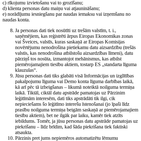
c) rīkojumu izvietošanu vai to grozīšanu;
d) klienta personas datu maiņu vai atjaunināšanu;
e) norādījumu iesniegšanu par naudas iemaksu vai izņemšanu no
naudas konta.
Ja personas dati tiek nosūtīti uz trešām valstīm, t. i.,
saņēmējiem, kas reģistrēti ārpus Eiropas Ekonomikas zonas
vai Šveices, valstīs, kuras saskaņā ar Eiropas Komisijas
novērtējumu nenodrošina pietiekamu datu aizsardzību (trešās
valstis, kas nenodrošina atbilstošu aizsardzības līmeni), datu
pārziņš tos nosūta, izmantojot mehānismus, kas atbilst
piemērojamajiem tiesību aktiem, tostarp ES „standarta līguma
klauzulas“.
Jūsu personas dati tiks glabāti visā Informācijas un izglītības
pakalpojumu līguma vai Demo konta līguma darbības laikā,
kā arī pēc tā izbeigšanas – likumā noteiktā noilguma termiņa
laikā. Tiktāl, ciktāl datu apstrāde pamatojas uz Pārzinim
leģitīmām interesēm, dati tiks apstrādāti tik ilgi, cik
nepieciešams šo leģitīmo interešu īstenošanai (jo īpaši līdz
prasību noilguma termiņa beigām saskaņā ar piemērojamajiem
tiesību aktiem), bet ne ilgāk par laiku, kamēr tiek atzīts
iebildums. Tomēr, ja jūsu personas datu apstrāde pamatojas uz
piekrišanu – līdz brīdim, kad šāda piekrišana tiek faktiski
atsaukta.
Pārzinis pret jums nepiemēros automatizētu lēmumu