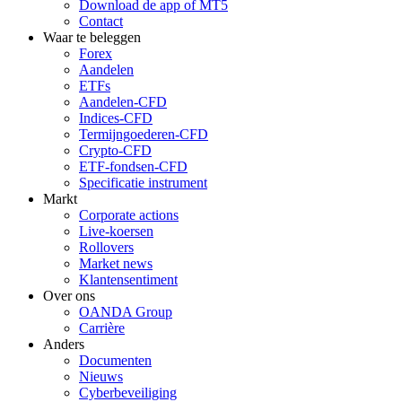
Download de app of MT5
Contact
Waar te beleggen
Forex
Aandelen
ETFs
Aandelen-CFD
Indices-CFD
Termijngoederen-CFD
Crypto-CFD
ETF-fondsen-CFD
Specificatie instrument
Markt
Corporate actions
Live-koersen
Rollovers
Market news
Klantensentiment
Over ons
OANDA Group
Carrière
Anders
Documenten
Nieuws
Cyberbeveiliging