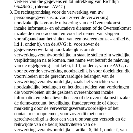
verkeer van die gegevens en tot intrekking van Richtlijn
95/46/EG, (hierna: ‘AVG’).
De rechtsgrondslag voor de verwerking van uw
persoonsgegevens is: a. voor zover de verwerking
noodzakelijk is voor de uitvoering van de Overeenkomst
inzake informatie- en educatieve diensten of de Overeenkomst
inzake de demo-account en voor het nemen van stappen
voorafgaand aan het sluiten van een overeenkomst – artikel 6,
lid 1, onder b), van de AVG; b. voor zover de
gegevensverwerking noodzakelijk is om de
verwerkingsverantwoordelijke in staat te stellen zijn wettelijke
verplichtingen na te komen, met name wat betreft de naleving
van de regelgeving – artikel 6, lid 1, onder c, van de AVG; c.
voor zover de verwerking noodzakelijk is voor doeleinden die
voortvloeien uit de gerechtvaardigde belangen van de
verwerkingsverantwoordelijke, zoals het verrichten van
noodzakelijke betalingen en het doen gelden van vorderingen
die voortvloeien uit de gesloten overeenkomst inzake
informatie- en educatieve diensten of de overeenkomst inzake
de demo-account, beveiliging, fraudepreventie of direct
marketing door de verwerkingsverantwoordelijke of het
contact met u opnemen, voor zover dit met name
gerechtvaardigd is door een van u ontvangen verzoek en de
reikwijdte van de bedrijfsactiviteiten van de
verwerkingsverantwoordelijke – artikel 6, lid 1, onder f, van