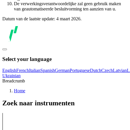
De verwerkingsverantwoordelijke zal geen gebruik maken
van geautomatiseerde besluitvorming ten aanzien van u.
Datum van de laatste update: 4 maart 2026.
Select your language
English
French
Italian
Spanish
German
Portuguese
Dutch
Czech
Latvian
L
Ukrainian
Breadcrumb
Home
Zoek naar instrumenten