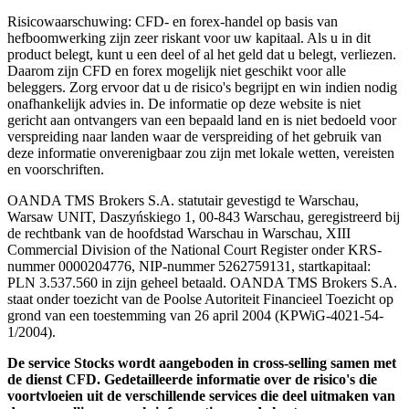
Risicowaarschuwing: CFD- en forex-handel op basis van
hefboomwerking zijn zeer riskant voor uw kapitaal. Als u in dit
product belegt, kunt u een deel of al het geld dat u belegt, verliezen.
Daarom zijn CFD en forex mogelijk niet geschikt voor alle
beleggers. Zorg ervoor dat u de risico's begrijpt en win indien nodig
onafhankelijk advies in. De informatie op deze website is niet
gericht aan ontvangers van een bepaald land en is niet bedoeld voor
verspreiding naar landen waar de verspreiding of het gebruik van
deze informatie onverenigbaar zou zijn met lokale wetten, vereisten
en voorschriften.
OANDA TMS Brokers S.A. statutair gevestigd te Warschau,
Warsaw UNIT, Daszyńskiego 1, 00-843 Warschau, geregistreerd bij
de rechtbank van de hoofdstad Warschau in Warschau, XIII
Commercial Division of the National Court Register onder KRS-
nummer 0000204776, NIP-nummer 5262759131, startkapitaal:
PLN 3.537.560 in zijn geheel betaald. OANDA TMS Brokers S.A.
staat onder toezicht van de Poolse Autoriteit Financieel Toezicht op
grond van een toestemming van 26 april 2004 (KPWiG-4021-54-
1/2004).
De service Stocks wordt aangeboden in cross-selling samen met
de dienst CFD. Gedetailleerde informatie over de risico's die
voortvloeien uit de verschillende services die deel uitmaken van