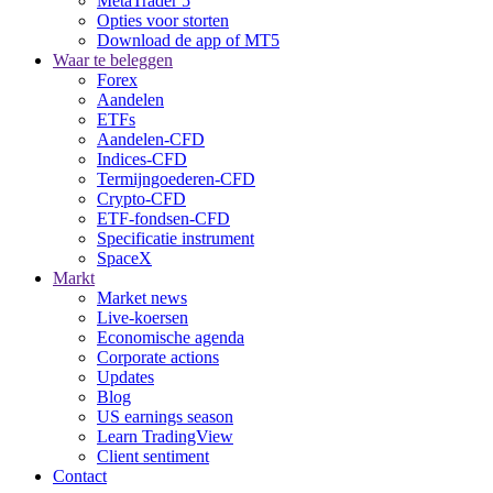
MetaTrader 5
Opties voor storten
Download de app of MT5
Waar te beleggen
Forex
Aandelen
ETFs
Aandelen-CFD
Indices-CFD
Termijngoederen-CFD
Crypto-CFD
ETF-fondsen-CFD
Specificatie instrument
SpaceX
Markt
Market news
Live-koersen
Economische agenda
Corporate actions
Updates
Blog
US earnings season
Learn TradingView
Client sentiment
Contact