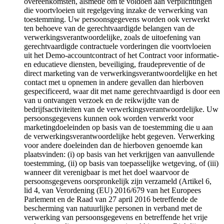
overeenkomsten, alsmede om te voldoen aan verplichtingen
die voortvloeien uit regelgeving inzake de verwerking van
toestemming. Uw persoonsgegevens worden ook verwerkt
ten behoeve van de gerechtvaardigde belangen van de
verwerkingsverantwoordelijke, zoals de uitoefening van
gerechtvaardigde contractuele vorderingen die voortvloeien
uit het Demo-accountcontract of het Contract voor informatie-
en educatieve diensten, beveiliging, fraudepreventie of de
direct marketing van de verwerkingsverantwoordelijke en het
contact met u opnemen in andere gevallen dan hierboven
gespecificeerd, waar dit met name gerechtvaardigd is door een
van u ontvangen verzoek en de reikwijdte van de
bedrijfsactiviteiten van de verwerkingsverantwoordelijke. Uw
persoonsgegevens kunnen ook worden verwerkt voor
marketingdoeleinden op basis van de toestemming die u aan
de verwerkingsverantwoordelijke hebt gegeven. Verwerking
voor andere doeleinden dan de hierboven genoemde kan
plaatsvinden: (i) op basis van het verkrijgen van aanvullende
toestemming, (ii) op basis van toepasselijke wetgeving, of (iii)
wanneer dit verenigbaar is met het doel waarvoor de
persoonsgegevens oorspronkelijk zijn verzameld (Artikel 6,
lid 4, van Verordening (EU) 2016/679 van het Europees
Parlement en de Raad van 27 april 2016 betreffende de
bescherming van natuurlijke personen in verband met de
verwerking van persoonsgegevens en betreffende het vrije