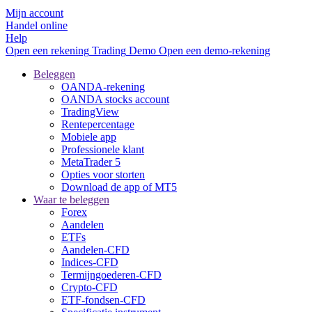
Mijn account
Handel online
Help
Open een rekening
Trading
Demo
Open een demo-rekening
Beleggen
OANDA-rekening
OANDA stocks account
TradingView
Rentepercentage
Mobiele app
Professionele klant
MetaTrader 5
Opties voor storten
Download de app of MT5
Waar te beleggen
Forex
Aandelen
ETFs
Aandelen-CFD
Indices-CFD
Termijngoederen-CFD
Crypto-CFD
ETF-fondsen-CFD