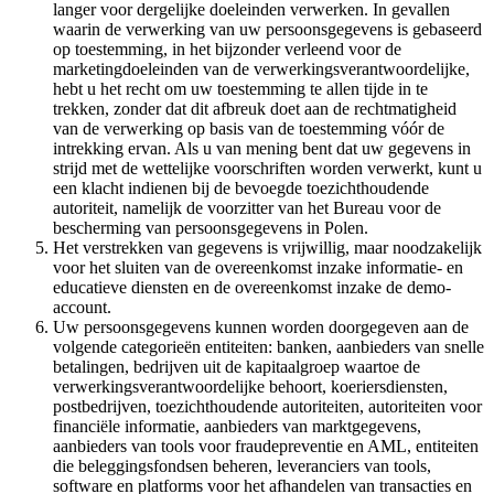
langer voor dergelijke doeleinden verwerken. In gevallen
waarin de verwerking van uw persoonsgegevens is gebaseerd
op toestemming, in het bijzonder verleend voor de
marketingdoeleinden van de verwerkingsverantwoordelijke,
hebt u het recht om uw toestemming te allen tijde in te
trekken, zonder dat dit afbreuk doet aan de rechtmatigheid
van de verwerking op basis van de toestemming vóór de
intrekking ervan. Als u van mening bent dat uw gegevens in
strijd met de wettelijke voorschriften worden verwerkt, kunt u
een klacht indienen bij de bevoegde toezichthoudende
autoriteit, namelijk de voorzitter van het Bureau voor de
bescherming van persoonsgegevens in Polen.
Het verstrekken van gegevens is vrijwillig, maar noodzakelijk
voor het sluiten van de overeenkomst inzake informatie- en
educatieve diensten en de overeenkomst inzake de demo-
account.
Uw persoonsgegevens kunnen worden doorgegeven aan de
volgende categorieën entiteiten: banken, aanbieders van snelle
betalingen, bedrijven uit de kapitaalgroep waartoe de
verwerkingsverantwoordelijke behoort, koeriersdiensten,
postbedrijven, toezichthoudende autoriteiten, autoriteiten voor
financiële informatie, aanbieders van marktgegevens,
aanbieders van tools voor fraudepreventie en AML, entiteiten
die beleggingsfondsen beheren, leveranciers van tools,
software en platforms voor het afhandelen van transacties en