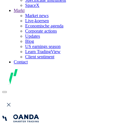
Specificatie instrument
SpaceX
Markt
Market news
Live-koersen
Economische agenda
Corporate actions
Updates
Blog
US earnings season
Learn TradingView
Client sentiment
Contact