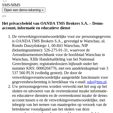
SMS/MMS
Open een demo-rekening »
Het privacybeleid van OANDA TMS Brokers S.A. – Demo-
account, informatie en educatieve dienst
De verwerkingsverantwoordelijke voor uw persoonsgegevens
is OANDA TMS Brokers S.A., gevestigd te Warschau, ul.
Rondo Daszyńskiego 1, 00-843 Warschau, NIP
(belastingnummer): 526-275-91-31, waarvoor de
Arrondissementsrechtbank voor de hoofdstad Warschau in
Warschau, XIIIe Handelsafdeling van het Nationaal
Gerechtsregister, registratiedossiers bijhoudt onder het
nummer KRS: 0000204776, met een aandelenkapitaal van 3
537 560 PLN (volledig gestort). De door de
verwerkingsverantwoordelijke aangestelde functionaris voor
gegevensbescherming is bereikbaar via e-mail:
odo@tms.pl
.
Uw persoonsgegevens worden verwerkt met het oog op het
sluiten en uitvoeren van de overeenkomst inzake informatie-
en educatieve diensten en de overeenkomst inzake de demo-
account tussen u en de verwerkingsverantwoordelijke, met
inbegrip van het nemen van maatregelen op verzoek van de
betrokkene voorafgaand aan het sluiten van deze