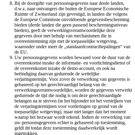
Bij de doorgifte van persoonsgegevens naar derde landen,
d.w.z. naar ontvangers die buiten de Europese Economische
Ruimte of Zwitserland zijn gevestigd, in landen die volgens
de Europese Commissie onvoldoende gegevensbescherming
bieden (derde landen die geen passend beschermingsniveau
bieden), geeft de verwerkingsverantwoordelijke deze
gegevens door met behulp van mechanismen die in
overeenstemming zijn met de toepasselijke wetgeving,
waaronder onder meer de „standaardcontractbepalingen“ van
de EU.
Uw persoonsgegevens worden bewaard voor de duur van de
overeenkomst inzake de informatie- en voorlichtingsdienst of
de overeenkomst inzake de demo-account, en ook na
beëindiging daarvan gedurende de wettelijke
verjaringstermijn. Voor zover de verwerking van gegevens is
gebaseerd op het gerechtvaardigd belang van de
verwerkingsverantwoordelijke, worden de gegevens verwerkt
gedurende de tijd die nodig is om deze gerechtvaardigde
belangen na te streven (in het bijzonder tot het verstrijken van
de verjaringstermijnen voor vorderingen op grond van de
toepasselijke wetgeving), maar niet langer dan het moment
waarop het bezwaar wordt erkend. Indien de verwerking van
uw persoonsgegevens echter is gebaseerd op toestemming,
geldt dit totdat deze toestemming daadwerkelijk wordt
ingetrokken.