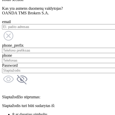
Kas yra asmens duomenų valdytojas?
OANDA TMS Brokers S.A.
email
phone_prefix
phone
Password
Slaptažodžio stiprumas:
Slaptažodis turi būti sudarytas iš:
8 ar daugiau simbolių