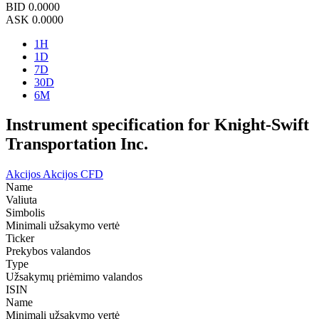
BID
0.0000
ASK
0.0000
1H
1D
7D
30D
6M
Instrument specification for Knight-Swift
Transportation Inc.
Akcijos
Akcijos CFD
Name
Valiuta
Simbolis
Minimali užsakymo vertė
Ticker
Prekybos valandos
Type
Užsakymų priėmimo valandos
ISIN
Name
Minimali užsakymo vertė