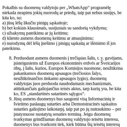
Pokalbis su duomenų valdytoju per „WhatsApp“ programėlę
niekada neapims jokių nuorodų ar priedų, taip pat nebus susijęs, be
kita ko, su:
a) jūsų lėšų likučiu pinigų sąskaitoje;
b) bet kokiais klausimais, susijusiais su sandorių vykdymu;
c) užsakymų pateikimu ar jų keitimu;
d) kliento asmens duomenų keitimu ar atnaujinimu;
e) nurodymų dėl lėšų įnešimo į pinigų sąskaitą ar išėmimo iš jos
pateikimu.
Perduodant asmens duomenis į trečiąsias šalis, t. y. gavėjams,
įsisteigusiems už Europos ekonominės erdvės ar Šveicarijos
ribų, į šalis, kurios, Europos Komisijos nuomone, neužtikrina
pakankamos duomenų apsaugos (trečiosios šalys,
neužtikrinančios tinkamo apsaugos lygio), duomenų
valdytojas juos perduoda naudodamasis mechanizmais,
atitinkančiais galiojančius teisės aktus, tarp kurių yra, be kita
ko, ES „standartinės sutartinės sąlygos“.
Jūsų asmens duomenys bus saugomi visą Informacinių ir
švietimo paslaugų sutarties arba Demonstracinės sąskaitos
sutarties galiojimo laikotarpį, taip pat po jų nutraukimo – per
įstatymuose nustatytą senaties terminą. Jeigu duomenų
tvarkymas grindžiamas duomenų valdytojo teisėtu interesu,
duomenys bus tvarkomi tiek, kiek būtina šių teisėtų interesų