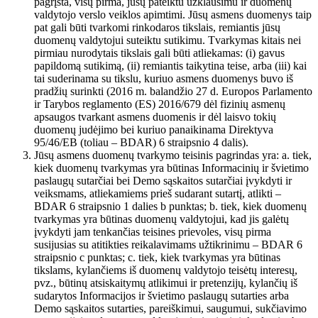
pagrįsta, visų pirma, jūsų pateiktu užklausimu ir duomenų
valdytojo verslo veiklos apimtimi. Jūsų asmens duomenys taip
pat gali būti tvarkomi rinkodaros tikslais, remiantis jūsų
duomenų valdytojui suteiktu sutikimu. Tvarkymas kitais nei
pirmiau nurodytais tikslais gali būti atliekamas: (i) gavus
papildomą sutikimą, (ii) remiantis taikytina teise, arba (iii) kai
tai suderinama su tikslu, kuriuo asmens duomenys buvo iš
pradžių surinkti (2016 m. balandžio 27 d. Europos Parlamento
ir Tarybos reglamento (ES) 2016/679 dėl fizinių asmenų
apsaugos tvarkant asmens duomenis ir dėl laisvo tokių
duomenų judėjimo bei kuriuo panaikinama Direktyva
95/46/EB (toliau – BDAR) 6 straipsnio 4 dalis).
Jūsų asmens duomenų tvarkymo teisinis pagrindas yra: a. tiek,
kiek duomenų tvarkymas yra būtinas Informacinių ir švietimo
paslaugų sutarčiai bei Demo sąskaitos sutarčiai įvykdyti ir
veiksmams, atliekamiems prieš sudarant sutartį, atlikti –
BDAR 6 straipsnio 1 dalies b punktas; b. tiek, kiek duomenų
tvarkymas yra būtinas duomenų valdytojui, kad jis galėtų
įvykdyti jam tenkančias teisines prievoles, visų pirma
susijusias su atitikties reikalavimams užtikrinimu – BDAR 6
straipsnio c punktas; c. tiek, kiek tvarkymas yra būtinas
tikslams, kylančiems iš duomenų valdytojo teisėtų interesų,
pvz., būtinų atsiskaitymų atlikimui ir pretenzijų, kylančių iš
sudarytos Informacijos ir švietimo paslaugų sutarties arba
Demo sąskaitos sutarties, pareiškimui, saugumui, sukčiavimo