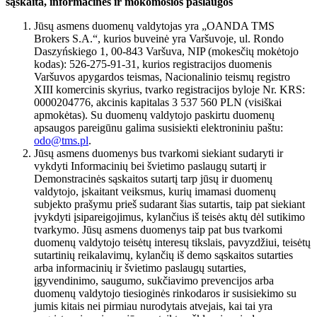
sąskaita, informacinės ir mokomosios paslaugos
Jūsų asmens duomenų valdytojas yra „OANDA TMS
Brokers S.A.“, kurios buveinė yra Varšuvoje, ul. Rondo
Daszyńskiego 1, 00-843 Varšuva, NIP (mokesčių mokėtojo
kodas): 526-275-91-31, kurios registracijos duomenis
Varšuvos apygardos teismas, Nacionalinio teismų registro
XIII komercinis skyrius, tvarko registracijos byloje Nr. KRS:
0000204776, akcinis kapitalas 3 537 560 PLN (visiškai
apmokėtas). Su duomenų valdytojo paskirtu duomenų
apsaugos pareigūnu galima susisiekti elektroniniu paštu:
odo@tms.pl
.
Jūsų asmens duomenys bus tvarkomi siekiant sudaryti ir
vykdyti Informacinių bei švietimo paslaugų sutartį ir
Demonstracinės sąskaitos sutartį tarp jūsų ir duomenų
valdytojo, įskaitant veiksmus, kurių imamasi duomenų
subjekto prašymu prieš sudarant šias sutartis, taip pat siekiant
įvykdyti įsipareigojimus, kylančius iš teisės aktų dėl sutikimo
tvarkymo. Jūsų asmens duomenys taip pat bus tvarkomi
duomenų valdytojo teisėtų interesų tikslais, pavyzdžiui, teisėtų
sutartinių reikalavimų, kylančių iš demo sąskaitos sutarties
arba informacinių ir švietimo paslaugų sutarties,
įgyvendinimo, saugumo, sukčiavimo prevencijos arba
duomenų valdytojo tiesioginės rinkodaros ir susisiekimo su
jumis kitais nei pirmiau nurodytais atvejais, kai tai yra