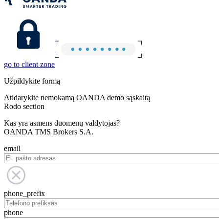
go to client zone
Užpildykite formą
Atidarykite nemokamą OANDA demo sąskaitą
Rodo section
Kas yra asmens duomenų valdytojas?
OANDA TMS Brokers S.A.
email
phone_prefix
phone