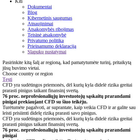
Kiti
Dokumentai
Blog
Kibernetinis saugumas
Atnaujinimai
Atsakomybės ribojimas
Teisinė atsakomybė
Privatumo politika
Prieinamumo deklaracija
Slapukų nustatymai
Pasirinkite kitą šalį ar regioną, kad pamatytumėte turinį, pritaikytą
jūsų buvimo vietai.
Choose country or region
Tęsti
CFD yra sudėtingos priemonės, dėl kurių kyla didelė rizika greitai
prarasti pinigus taikant finansinį svertą.
76 proc. neprofesionaliųjų investuotojų sąskaitų prarandami
pinigai prekiaujant CFD su šiuo teikėju.
Turėtumėte pagalvoti, ar suprantate, kaip veikia CFD ir ar galite sau
leisti prisiimti didelę riziką prarasti savo pinigus.
CFD yra sudėtingos priemonės, dėl kurių kyla didelė rizika greitai
prarasti pinigus taikant finansinį svertą.
76 proc. neprofesionaliųjų investuotojų sąskaitų prarandami
pinigai