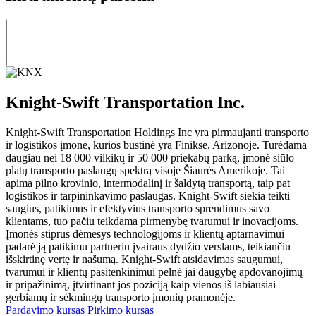
Knight-Swift Transportation Inc.
Knight-Swift Transportation Holdings Inc yra pirmaujanti transporto
ir logistikos įmonė, kurios būstinė yra Finikse, Arizonoje. Turėdama
daugiau nei 18 000 vilkikų ir 50 000 priekabų parką, įmonė siūlo
platų transporto paslaugų spektrą visoje Šiaurės Amerikoje. Tai
apima pilno krovinio, intermodalinį ir šaldytą transportą, taip pat
logistikos ir tarpininkavimo paslaugas. Knight-Swift siekia teikti
saugius, patikimus ir efektyvius transporto sprendimus savo
klientams, tuo pačiu teikdama pirmenybę tvarumui ir inovacijoms.
Įmonės stiprus dėmesys technologijoms ir klientų aptarnavimui
padarė ją patikimu partneriu įvairaus dydžio verslams, teikiančiu
išskirtinę vertę ir našumą. Knight-Swift atsidavimas saugumui,
tvarumui ir klientų pasitenkinimui pelnė jai daugybę apdovanojimų
ir pripažinimą, įtvirtinant jos poziciją kaip vienos iš labiausiai
gerbiamų ir sėkmingų transporto įmonių pramonėje.
Pardavimo kursas
Pirkimo kursas