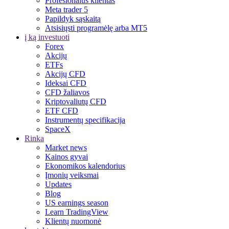
Profesionalus klientas
Meta trader 5
Papildyk sąskaitą
Atsisiųsti programėlę arba MT5
į ką investuoti
Forex
Akcijų
ETFs
Akcijų CFD
Ideksai CFD
CFD žaliavos
Kriptovaliutų CFD
ETF CFD
Instrumentų specifikacija
SpaceX
Rinka
Market news
Kainos gyvai
Ekonomikos kalendorius
Įmonių veiksmai
Updates
Blog
US earnings season
Learn TradingView
Klientų nuomonė