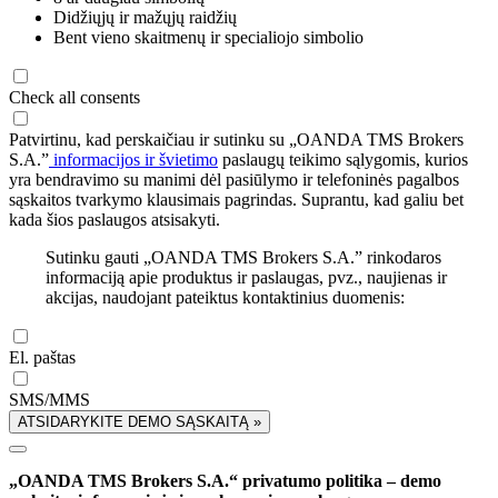
Didžiųjų ir mažųjų raidžių
Bent vieno skaitmenų ir specialiojo simbolio
Check all consents
Patvirtinu, kad perskaičiau ir sutinku su „OANDA TMS Brokers
S.A.”
informacijos ir švietimo
paslaugų teikimo sąlygomis, kurios
yra bendravimo su manimi dėl pasiūlymo ir telefoninės pagalbos
sąskaitos tvarkymo klausimais pagrindas. Suprantu, kad galiu bet
kada šios paslaugos atsisakyti.
Sutinku gauti „OANDA TMS Brokers S.A.” rinkodaros
informaciją apie produktus ir paslaugas, pvz., naujienas ir
akcijas, naudojant pateiktus kontaktinius duomenis:
El. paštas
SMS/MMS
ATSIDARYKITE DEMO SĄSKAITĄ »
„OANDA TMS Brokers S.A.“ privatumo politika – demo