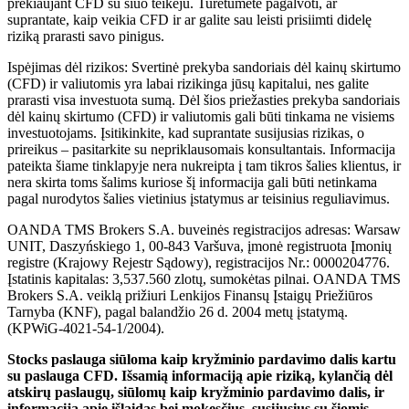
prekiaujant CFD su šiuo teikėju. Turėtumėte pagalvoti, ar
suprantate, kaip veikia CFD ir ar galite sau leisti prisiimti didelę
riziką prarasti savo pinigus.
Ispėjimas dėl rizikos: Svertinė prekyba sandoriais dėl kainų skirtumo
(CFD) ir valiutomis yra labai rizikinga jūsų kapitalui, nes galite
prarasti visa investuota sumą. Dėl šios priežasties prekyba sandoriais
dėl kainų skirtumo (CFD) ir valiutomis gali būti tinkama ne visiems
investuotojams. Įsitikinkite, kad suprantate susijusias rizikas, o
prireikus – pasitarkite su nepriklausomais konsultantais. Informacija
pateikta šiame tinklapyje nera nukreipta į tam tikros šalies klientus, ir
nera skirta toms šalims kuriose šį informacija gali būti netinkama
pagal nurodytos šalies vietinius įstatymus ar teisinius reguliavimus.
OANDA TMS Brokers S.A. buveinės registracijos adresas: Warsaw
UNIT, Daszyńskiego 1, 00-843 Varšuva, įmonė registruota Įmonių
registre (Krajowy Rejestr Sądowy), registracijos Nr.: 0000204776.
Įstatinis kapitalas: 3,537.560 zlotų, sumokėtas pilnai. OANDA TMS
Brokers S.A. veiklą prižiuri Lenkijos Finansų Įstaigų Priežiūros
Tarnyba (KNF), pagal balandžio 26 d. 2004 metų įstatymą.
(KPWiG-4021-54-1/2004).
Stocks paslauga siūloma kaip kryžminio pardavimo dalis kartu
su paslauga CFD. Išsamią informaciją apie riziką, kylančią dėl
atskirų paslaugų, siūlomų kaip kryžminio pardavimo dalis, ir
informaciją apie išlaidas bei mokesčius, susijusius su šiomis