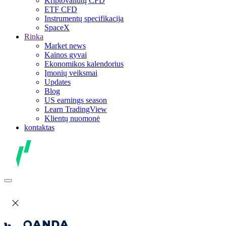
Kriptovaliutų CFD
ETF CFD
Instrumentų specifikacija
SpaceX
Rinka
Market news
Kainos gyvai
Ekonomikos kalendorius
Įmonių veiksmai
Updates
Blog
US earnings season
Learn TradingView
Klientų nuomonė
kontaktas