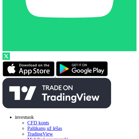
investuok
CFD konts
Palūkanų už lėšas
TradingView