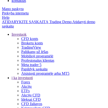
kontaktas
Mano paskyra
Prekyba internetu
Help
ATIDARYKITE SĄSKAITĄ
Trading
Demo
Atidaryti demo
sąskaitą
Investuok
CFD konts
Brokeru konts
TradingView
Palūkanų už lėšas
Mobilioji programėlė
Profesionalus klientas
Meta trader 5
Papildyk sąskaitą
Atsisiųsti programėlę arba MT5
į ką investuoti
Forex
Akcijų
ETFs
Akcijų CFD
Ideksai CFD
CFD žaliavos