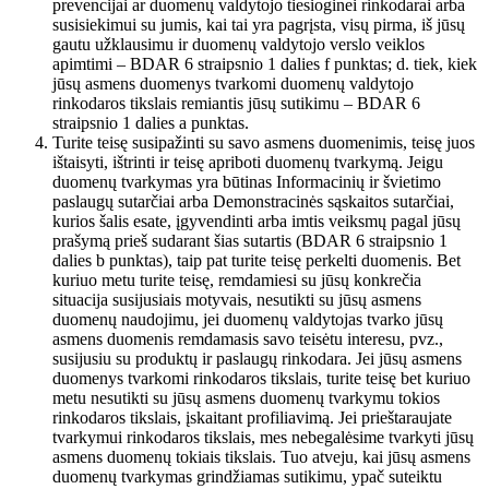
prevencijai ar duomenų valdytojo tiesioginei rinkodarai arba
susisiekimui su jumis, kai tai yra pagrįsta, visų pirma, iš jūsų
gautu užklausimu ir duomenų valdytojo verslo veiklos
apimtimi – BDAR 6 straipsnio 1 dalies f punktas; d. tiek, kiek
jūsų asmens duomenys tvarkomi duomenų valdytojo
rinkodaros tikslais remiantis jūsų sutikimu – BDAR 6
straipsnio 1 dalies a punktas.
Turite teisę susipažinti su savo asmens duomenimis, teisę juos
ištaisyti, ištrinti ir teisę apriboti duomenų tvarkymą. Jeigu
duomenų tvarkymas yra būtinas Informacinių ir švietimo
paslaugų sutarčiai arba Demonstracinės sąskaitos sutarčiai,
kurios šalis esate, įgyvendinti arba imtis veiksmų pagal jūsų
prašymą prieš sudarant šias sutartis (BDAR 6 straipsnio 1
dalies b punktas), taip pat turite teisę perkelti duomenis. Bet
kuriuo metu turite teisę, remdamiesi su jūsų konkrečia
situacija susijusiais motyvais, nesutikti su jūsų asmens
duomenų naudojimu, jei duomenų valdytojas tvarko jūsų
asmens duomenis remdamasis savo teisėtu interesu, pvz.,
susijusiu su produktų ir paslaugų rinkodara. Jei jūsų asmens
duomenys tvarkomi rinkodaros tikslais, turite teisę bet kuriuo
metu nesutikti su jūsų asmens duomenų tvarkymu tokios
rinkodaros tikslais, įskaitant profiliavimą. Jei prieštaraujate
tvarkymui rinkodaros tikslais, mes nebegalėsime tvarkyti jūsų
asmens duomenų tokiais tikslais. Tuo atveju, kai jūsų asmens
duomenų tvarkymas grindžiamas sutikimu, ypač suteiktu