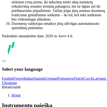
siekimui (visų pirma, iki taikytinų teisės aktų nustatytų
reikalavimų senaties terminų pabaigos), bet ne ilgiau nei iki
prieštaravimo pripažinimo. Tačiau jeigu jūsų asmens duomenų
tvarkymas grindžiamas sutikimu – iki tol, kol toks sutikimas
bus veiksmingai atšauktas.
Duomenų valdytojas netaikys jūsų atžvilgiu automatizuoto
sprendimų priėmimo.
Paskutinio atnaujinimo data: 2026 m. kovo 4 d.
Select your language
English
French
Italian
Spanish
German
Portuguese
Dutch
Czech
Latvian
L
Ukrainian
Breadcrumb
Home
Instrumentų paieška