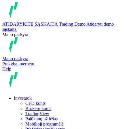
ATIDARYKITE SĄSKAITĄ
Trading
Demo
Atidaryti demo
sąskaitą
Mano paskyra
Mano paskyra
Prekyba internetu
Help
Investuok
CFD konts
Brokeru konts
TradingView
Palūkanų už lėšas
Mobilioji programėlė