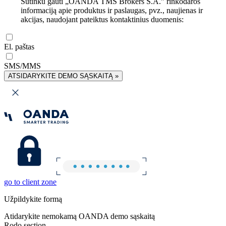
Sutinku gauti „OANDA TMS Brokers S.A.” rinkodaros
informaciją apie produktus ir paslaugas, pvz., naujienas ir
akcijas, naudojant pateiktus kontaktinius duomenis:
El. paštas
SMS/MMS
ATSIDARYKITE DEMO SĄSKAITĄ »
go to client zone
Užpildykite formą
Atidarykite nemokamą OANDA demo sąskaitą
Rodo section