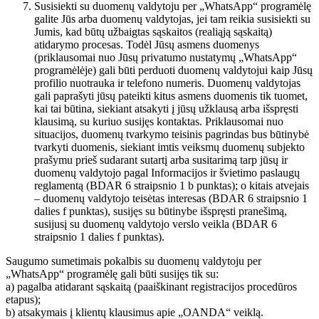
Susisiekti su duomenų valdytoju per „WhatsApp“ programėlę
galite Jūs arba duomenų valdytojas, jei tam reikia susisiekti su
Jumis, kad būtų užbaigtas sąskaitos (realiąją sąskaitą)
atidarymo procesas. Todėl Jūsų asmens duomenys
(priklausomai nuo Jūsų privatumo nustatymų „WhatsApp“
programėlėje) gali būti perduoti duomenų valdytojui kaip Jūsų
profilio nuotrauka ir telefono numeris. Duomenų valdytojas
gali paprašyti jūsų pateikti kitus asmens duomenis tik tuomet,
kai tai būtina, siekiant atsakyti į jūsų užklausą arba išspręsti
klausimą, su kuriuo susijęs kontaktas. Priklausomai nuo
situacijos, duomenų tvarkymo teisinis pagrindas bus būtinybė
tvarkyti duomenis, siekiant imtis veiksmų duomenų subjekto
prašymu prieš sudarant sutartį arba susitarimą tarp jūsų ir
duomenų valdytojo pagal Informacijos ir švietimo paslaugų
reglamentą (BDAR 6 straipsnio 1 b punktas); o kitais atvejais
– duomenų valdytojo teisėtas interesas (BDAR 6 straipsnio 1
dalies f punktas), susijęs su būtinybe išspręsti pranešimą,
susijusį su duomenų valdytojo verslo veikla (BDAR 6
straipsnio 1 dalies f punktas).
Saugumo sumetimais pokalbis su duomenų valdytoju per
„WhatsApp“ programėlę gali būti susijęs tik su:
a) pagalba atidarant sąskaitą (paaiškinant registracijos procedūros
etapus);
b) atsakymais į klientų klausimus apie „OANDA“ veiklą.