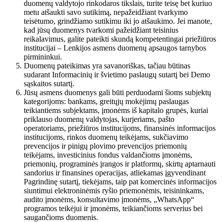
duomenų valdytojo rinkodaros tikslais, turite teisę bet kuriuo
metu atšaukti savo sutikimą, nepažeidžiant tvarkymo
teisėtumo, grindžiamo sutikimu iki jo atšaukimo. Jei manote,
kad jūsų duomenys tvarkomi pažeidžiant teisinius
reikalavimus, galite pateikti skundą kompetentingai priežiūros
institucijai – Lenkijos asmens duomenų apsaugos tarnybos
pirmininkui.
Duomenų pateikimas yra savanoriškas, tačiau būtinas
sudarant Informacinių ir švietimo paslaugų sutartį bei Demo
sąskaitos sutartį.
Jūsų asmens duomenys gali būti perduodami šioms subjektų
kategorijoms: bankams, greitųjų mokėjimų paslaugas
teikiantiems subjektams, įmonėms iš kapitalo grupės, kuriai
priklauso duomenų valdytojas, kurjeriams, pašto
operatoriams, priežiūros institucijoms, finansinės informacijos
institucijoms, rinkos duomenų teikėjams, sukčiavimo
prevencijos ir pinigų plovimo prevencijos priemonių
teikėjams, investicinius fondus valdančioms įmonėms,
priemonių, programinės įrangos ir platformų, skirtų aptarnauti
sandorius ir finansines operacijas, atliekamas įgyvendinant
Pagrindinę sutartį, tiekėjams, taip pat komercinės informacijos
siuntimui elektroninėmis ryšio priemonėmis, teisininkams,
audito įmonėms, konsultavimo įmonėms, „WhatsApp“
programos teikėjui ir įmonėms, teikiančioms serverius bei
saugančioms duomenis.