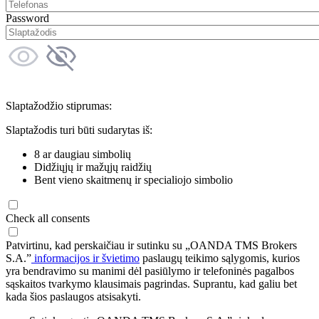
Password
Slaptažodžio stiprumas:
Slaptažodis turi būti sudarytas iš:
8 ar daugiau simbolių
Didžiųjų ir mažųjų raidžių
Bent vieno skaitmenų ir specialiojo simbolio
Check all consents
Patvirtinu, kad perskaičiau ir sutinku su „OANDA TMS Brokers
S.A.”
informacijos ir švietimo
paslaugų teikimo sąlygomis, kurios
yra bendravimo su manimi dėl pasiūlymo ir telefoninės pagalbos
sąskaitos tvarkymo klausimais pagrindas. Suprantu, kad galiu bet
kada šios paslaugos atsisakyti.