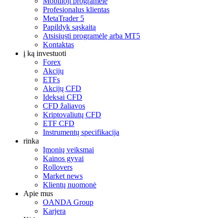
Mobilioji programėlė
Profesionalus klientas
MetaTrader 5
Papildyk sąskaitą
Atsisiųsti programėlę arba MT5
Kontaktas
į ką investuoti
Forex
Akcijų
ETFs
Akcijų CFD
Ideksai CFD
CFD žaliavos
Kriptovaliutų CFD
ETF CFD
Instrumentų specifikacija
rinka
Įmonių veiksmai
Kainos gyvai
Rollovers
Market news
Klientų nuomonė
Apie mus
OANDA Group
Karjera