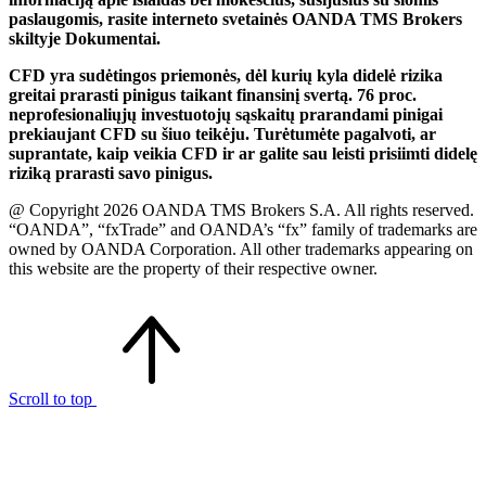
paslaugomis, rasite interneto svetainės OANDA TMS Brokers
skiltyje Dokumentai.
CFD yra sudėtingos priemonės, dėl kurių kyla didelė rizika
greitai prarasti pinigus taikant finansinį svertą. 76 proc.
neprofesionaliųjų investuotojų sąskaitų prarandami pinigai
prekiaujant CFD su šiuo teikėju. Turėtumėte pagalvoti, ar
suprantate, kaip veikia CFD ir ar galite sau leisti prisiimti didelę
riziką prarasti savo pinigus.
@ Copyright 2026 OANDA TMS Brokers S.A. All rights reserved.
“OANDA”, “fxTrade” and OANDA’s “fx” family of trademarks are
owned by OANDA Corporation. All other trademarks appearing on
this website are the property of their respective owner.
Scroll to top