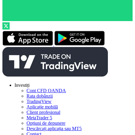
Investiți
Cont CFD OANDA
Rata dobânzii
TradingView
Aplicație mobilă
Client profesional
MetaTrader 5
Opțiuni de depunere
Descărcați aplicația sau MT5
Contact