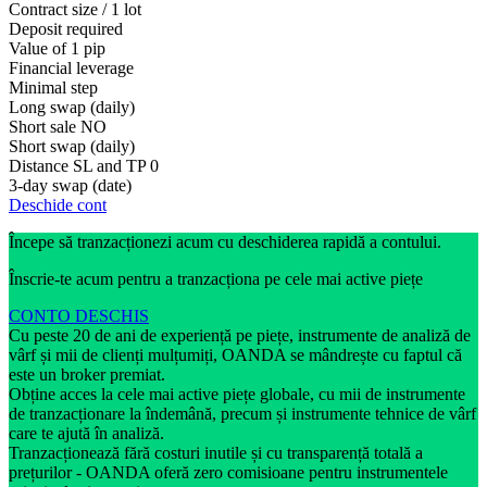
Contract size / 1 lot
Deposit required
Value of 1 pip
Financial leverage
Minimal step
Long swap (daily)
Short sale
NO
Short swap (daily)
Distance SL and TP
0
3-day swap (date)
Deschide cont
Începe să tranzacționezi acum cu deschiderea rapidă a contului.
Înscrie-te acum pentru a tranzacționa pe cele mai active piețe
CONTO DESCHIS
Cu peste 20 de ani de experiență pe piețe, instrumente de analiză de
vârf și mii de clienți mulțumiți, OANDA se mândrește cu faptul că
este un broker premiat.
Obține acces la cele mai active piețe globale, cu mii de instrumente
de tranzacționare la îndemână, precum și instrumente tehnice de vârf
care te ajută în analiză.
Tranzacționează fără costuri inutile și cu transparență totală a
prețurilor - OANDA oferă zero comisioane pentru instrumentele