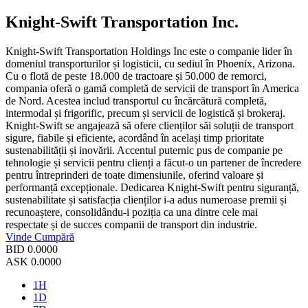
Knight-Swift Transportation Inc.
Knight-Swift Transportation Holdings Inc este o companie lider în
domeniul transporturilor și logisticii, cu sediul în Phoenix, Arizona.
Cu o flotă de peste 18.000 de tractoare și 50.000 de remorci,
compania oferă o gamă completă de servicii de transport în America
de Nord. Acestea includ transportul cu încărcătură completă,
intermodal și frigorific, precum și servicii de logistică și brokeraj.
Knight-Swift se angajează să ofere clienților săi soluții de transport
sigure, fiabile și eficiente, acordând în același timp prioritate
sustenabilității și inovării. Accentul puternic pus de companie pe
tehnologie și servicii pentru clienți a făcut-o un partener de încredere
pentru întreprinderi de toate dimensiunile, oferind valoare și
performanță excepționale. Dedicarea Knight-Swift pentru siguranță,
sustenabilitate și satisfacția clienților i-a adus numeroase premii și
recunoaștere, consolidându-i poziția ca una dintre cele mai
respectate și de succes companii de transport din industrie.
Vinde
Cumpără
BID
0.0000
ASK
0.0000
1H
1D