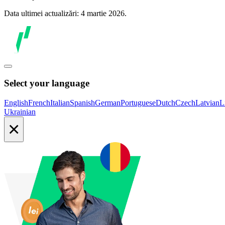
Data ultimei actualizări: 4 martie 2026.
Select your language
English
French
Italian
Spanish
German
Portuguese
Dutch
Czech
Latvian
L
Ukrainian
×