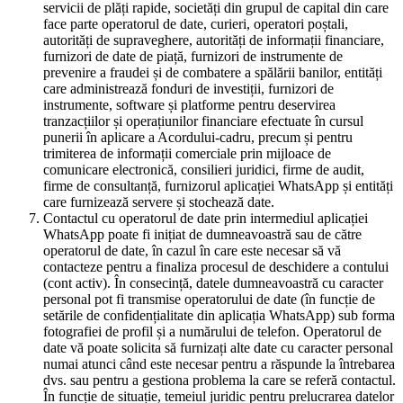
servicii de plăți rapide, societăți din grupul de capital din care
face parte operatorul de date, curieri, operatori poștali,
autorități de supraveghere, autorități de informații financiare,
furnizori de date de piață, furnizori de instrumente de
prevenire a fraudei și de combatere a spălării banilor, entități
care administrează fonduri de investiții, furnizori de
instrumente, software și platforme pentru deservirea
tranzacțiilor și operațiunilor financiare efectuate în cursul
punerii în aplicare a Acordului-cadru, precum și pentru
trimiterea de informații comerciale prin mijloace de
comunicare electronică, consilieri juridici, firme de audit,
firme de consultanță, furnizorul aplicației WhatsApp și entități
care furnizează servere și stochează date.
Contactul cu operatorul de date prin intermediul aplicației
WhatsApp poate fi inițiat de dumneavoastră sau de către
operatorul de date, în cazul în care este necesar să vă
contacteze pentru a finaliza procesul de deschidere a contului
(cont activ). În consecință, datele dumneavoastră cu caracter
personal pot fi transmise operatorului de date (în funcție de
setările de confidențialitate din aplicația WhatsApp) sub forma
fotografiei de profil și a numărului de telefon. Operatorul de
date vă poate solicita să furnizați alte date cu caracter personal
numai atunci când este necesar pentru a răspunde la întrebarea
dvs. sau pentru a gestiona problema la care se referă contactul.
În funcție de situație, temeiul juridic pentru prelucrarea datelor