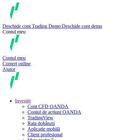
Deschide cont
Trading
Demo
Deschide cont demo
Contul meu
Contul meu
Comerț online
Ajutor
Investiți
Cont CFD OANDA
Contul de acțiuni OANDA
TradingView
Rata dobânzii
Aplicație mobilă
Client profesional