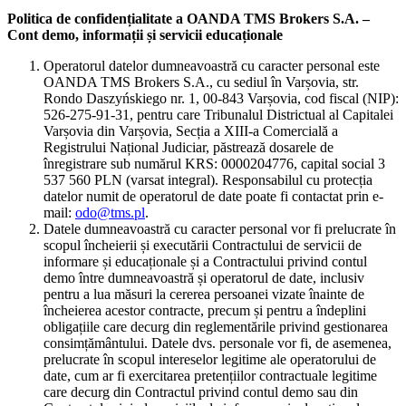
Politica de confidențialitate a OANDA TMS Brokers S.A. –
Cont demo, informații și servicii educaționale
Operatorul datelor dumneavoastră cu caracter personal este
OANDA TMS Brokers S.A., cu sediul în Varșovia, str.
Rondo Daszyńskiego nr. 1, 00-843 Varșovia, cod fiscal (NIP):
526-275-91-31, pentru care Tribunalul Districtual al Capitalei
Varșovia din Varșovia, Secția a XIII-a Comercială a
Registrului Național Judiciar, păstrează dosarele de
înregistrare sub numărul KRS: 0000204776, capital social 3
537 560 PLN (varsat integral). Responsabilul cu protecția
datelor numit de operatorul de date poate fi contactat prin e-
mail:
odo@tms.pl
.
Datele dumneavoastră cu caracter personal vor fi prelucrate în
scopul încheierii și executării Contractului de servicii de
informare și educaționale și a Contractului privind contul
demo între dumneavoastră și operatorul de date, inclusiv
pentru a lua măsuri la cererea persoanei vizate înainte de
încheierea acestor contracte, precum și pentru a îndeplini
obligațiile care decurg din reglementările privind gestionarea
consimțământului. Datele dvs. personale vor fi, de asemenea,
prelucrate în scopul intereselor legitime ale operatorului de
date, cum ar fi exercitarea pretențiilor contractuale legitime
care decurg din Contractul privind contul demo sau din