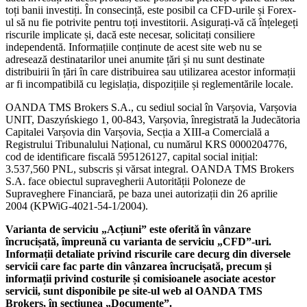
toți banii investiți. În consecință, este posibil ca CFD-urile și Forex-
ul să nu fie potrivite pentru toți investitorii. Asigurați-vă că înțelegeți
riscurile implicate și, dacă este necesar, solicitați consiliere
independentă. Informațiile conținute de acest site web nu se
adresează destinatarilor unei anumite țări și nu sunt destinate
distribuirii în țări în care distribuirea sau utilizarea acestor informații
ar fi incompatibilă cu legislația, dispozițiile și reglementările locale.
OANDA TMS Brokers S.A., cu sediul social în Varșovia, Varșovia
UNIT, Daszyńskiego 1, 00-843, Varșovia, înregistrată la Judecătoria
Capitalei Varșovia din Varșovia, Secția a XIII-a Comercială a
Registrului Tribunalului Național, cu numărul KRS 0000204776,
cod de identificare fiscală 595126127, capital social inițial:
3.537,560 PNL, subscris și vărsat integral. OANDA TMS Brokers
S.A. face obiectul supravegherii Autorității Poloneze de
Supraveghere Financiară, pe baza unei autorizații din 26 aprilie
2004 (KPWiG-4021-54-1/2004).
Varianta de serviciu „Acțiuni” este oferită în vânzare
încrucișată, împreună cu varianta de serviciu „CFD”-uri.
Informații detaliate privind riscurile care decurg din diversele
servicii care fac parte din vânzarea încrucișată, precum și
informații privind costurile și comisioanele asociate acestor
servicii, sunt disponibile pe site-ul web al OANDA TMS
Brokers, în secțiunea „Documente”.