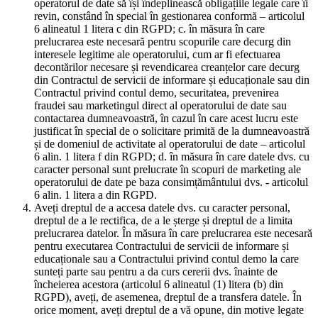
operatorul de date să își îndeplinească obligațiile legale care îi
revin, constând în special în gestionarea conformă – articolul
6 alineatul 1 litera c din RGPD; c. în măsura în care
prelucrarea este necesară pentru scopurile care decurg din
interesele legitime ale operatorului, cum ar fi efectuarea
decontărilor necesare și revendicarea creanțelor care decurg
din Contractul de servicii de informare și educaționale sau din
Contractul privind contul demo, securitatea, prevenirea
fraudei sau marketingul direct al operatorului de date sau
contactarea dumneavoastră, în cazul în care acest lucru este
justificat în special de o solicitare primită de la dumneavoastră
și de domeniul de activitate al operatorului de date – articolul
6 alin. 1 litera f din RGPD; d. în măsura în care datele dvs. cu
caracter personal sunt prelucrate în scopuri de marketing ale
operatorului de date pe baza consimțământului dvs. - articolul
6 alin. 1 litera a din RGPD.
Aveți dreptul de a accesa datele dvs. cu caracter personal,
dreptul de a le rectifica, de a le șterge și dreptul de a limita
prelucrarea datelor. În măsura în care prelucrarea este necesară
pentru executarea Contractului de servicii de informare și
educaționale sau a Contractului privind contul demo la care
sunteți parte sau pentru a da curs cererii dvs. înainte de
încheierea acestora (articolul 6 alineatul (1) litera (b) din
RGPD), aveți, de asemenea, dreptul de a transfera datele. În
orice moment, aveți dreptul de a vă opune, din motive legate