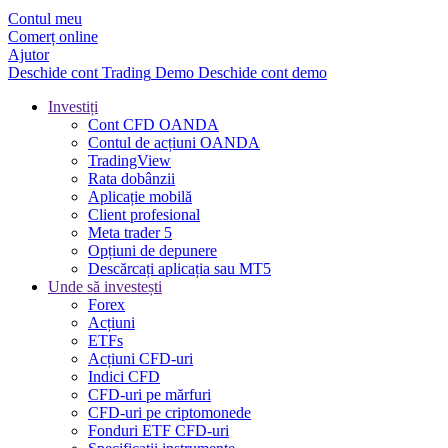
Contul meu
Comerț online
Ajutor
Deschide cont
Trading
Demo
Deschide cont demo
Investiți
Cont CFD OANDA
Contul de acțiuni OANDA
TradingView
Rata dobânzii
Aplicație mobilă
Client profesional
Meta trader 5
Opțiuni de depunere
Descărcați aplicația sau MT5
Unde să investești
Forex
Acțiuni
ETFs
Acțiuni CFD-uri
Indici CFD
CFD-uri pe mărfuri
CFD-uri pe criptomonede
Fonduri ETF CFD-uri