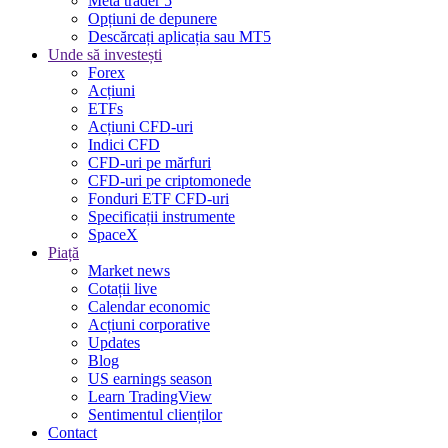
Meta trader 5
Opțiuni de depunere
Descărcați aplicația sau MT5
Unde să investești
Forex
Acțiuni
ETFs
Acțiuni CFD-uri
Indici CFD
CFD-uri pe mărfuri
CFD-uri pe criptomonede
Fonduri ETF CFD-uri
Specificații instrumente
SpaceX
Piață
Market news
Cotații live
Calendar economic
Acțiuni corporative
Updates
Blog
US earnings season
Learn TradingView
Sentimentul clienților
Contact