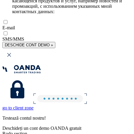
касающейся продуктов и услуг, например новостей и
промоакций, с использованием указанных мной
контактных данных:
E-mail
SMS/MMS
DESCHIDE CONT DEMO »
go to client zone
Testează contul nostru!
Deschideți un cont demo OANDA gratuit
Rodo section