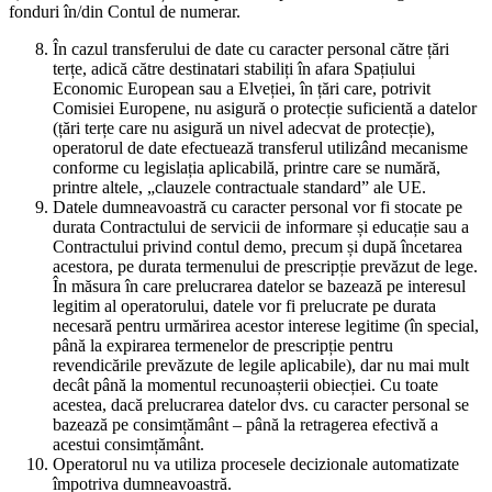
fonduri în/din Contul de numerar.
În cazul transferului de date cu caracter personal către țări
terțe, adică către destinatari stabiliți în afara Spațiului
Economic European sau a Elveției, în țări care, potrivit
Comisiei Europene, nu asigură o protecție suficientă a datelor
(țări terțe care nu asigură un nivel adecvat de protecție),
operatorul de date efectuează transferul utilizând mecanisme
conforme cu legislația aplicabilă, printre care se numără,
printre altele, „clauzele contractuale standard” ale UE.
Datele dumneavoastră cu caracter personal vor fi stocate pe
durata Contractului de servicii de informare și educație sau a
Contractului privind contul demo, precum și după încetarea
acestora, pe durata termenului de prescripție prevăzut de lege.
În măsura în care prelucrarea datelor se bazează pe interesul
legitim al operatorului, datele vor fi prelucrate pe durata
necesară pentru urmărirea acestor interese legitime (în special,
până la expirarea termenelor de prescripție pentru
revendicările prevăzute de legile aplicabile), dar nu mai mult
decât până la momentul recunoașterii obiecției. Cu toate
acestea, dacă prelucrarea datelor dvs. cu caracter personal se
bazează pe consimțământ – până la retragerea efectivă a
acestui consimțământ.
Operatorul nu va utiliza procesele decizionale automatizate
împotriva dumneavoastră.