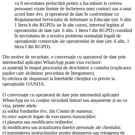
va fi necesitatea prelucrării pentru a lua măsuri la cererea
persoanei vizate înainte de încheierea unui contract sau a unui
acord între dvs. și operatorul de date în conformitate cu
Regulamentul Serviciului de Informare și Educație (art. 6 alin.
1 litera b din RGPD); iar în alte cazuri, interesul legitim al
operatorului de date (art. 6 alin. 1 litera f din RGPD) constând
în necesitatea de a rezolva problema semnalată legată de
operațiunile comerciale ale operatorului de date (art. 6 alin. 1
litera f din RGPD).
Din motive de securitate, o conversație cu operatorul de date prin
intermediul aplicației WhatsApp poate viza exclusiv:
a) asistență în timpul procesului de deschidere a contului (explicarea
pașilor care alcătuiesc procedura de înregistrare);
b) oferirea de răspunsuri la întrebările clienților cu privire la
operațiunile OANDA.
O conversație cu operatorul de date prin intermediul aplicației
WhatsApp nu va conține niciodată linkuri sau atașamente și nu va
viza, printre altele:
a) soldul fondurilor dvs. din Contul de numerar;
b) orice aspecte legate de executarea tranzacțiilor;
c) plasarea sau modificarea ordinelor;
d) modificarea sau actualizarea datelor personale ale clientului;
e) transmiterea instrucțiunilor pentru depunerea sau retragerea de