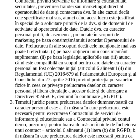
Contractul privind serviciile de informare și educaționale,
securitatea, prevenirea fraudei sau marketingul direct al
operatorului de date și contactarea dvs. în alte cazuri decât
cele specificate mai sus, atunci când acest lucru este justificat
în special de o solicitare primită de la dvs. și de domeniul de
activitate al operatorului de date. Datele dvs. cu caracter
personal pot fi, de asemenea, prelucrate în scopuri de
marketing pe baza consimțământului acordat Operatorului de
date. Prelucrarea în alte scopuri decât cele menționate mai sus
poate fi efectuată: (i) pe baza obținerii unui consimțământ
suplimentar, (ii) pe baza legislației aplicabile sau (iii) atunci
când este compatibilă cu scopul pentru care datele cu caracter
personal au fost colectate inițial (articolul 6 alineatul (4) din
Regulamentul (UE) 2016/679 al Parlamentului European și al
Consiliului din 27 aprilie 2016 privind protecția persoanelor
fizice în ceea ce privește prelucrarea datelor cu caracter
personal și libera circulație a acestor date și de abrogare a
Directivei 95/46/CE, denumit în continuare „RGPD”).
Temeiul juridic pentru prelucrarea datelor dumneavoastră cu
caracter personal este: a. în măsura în care prelucrarea este
necesară pentru executarea Contractului de servicii de
informare și educaționale sau a Contractului privind contul
demo, precum și pentru luarea de măsuri înainte de încheierea
unui contract – articolul 6 alineatul (1) litera (b) din RGPD; b.
în măsura în care prelucrarea datelor este necesară pentru ca