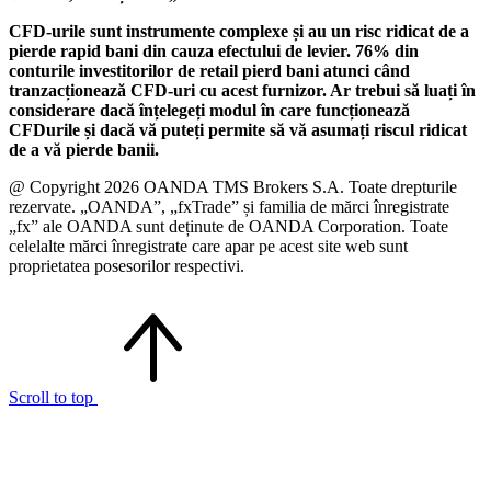
CFD-urile sunt instrumente complexe și au un risc ridicat de a
pierde rapid bani din cauza efectului de levier. 76% din
conturile investitorilor de retail pierd bani atunci când
tranzacționează CFD-uri cu acest furnizor. Ar trebui să luați în
considerare dacă înțelegeți modul în care funcționează
CFDurile și dacă vă puteți permite să vă asumați riscul ridicat
de a vă pierde banii.
@ Copyright 2026 OANDA TMS Brokers S.A. Toate drepturile
rezervate. „OANDA”, „fxTrade” și familia de mărci înregistrate
„fx” ale OANDA sunt deținute de OANDA Corporation. Toate
celelalte mărci înregistrate care apar pe acest site web sunt
proprietatea posesorilor respectivi.
Scroll to top