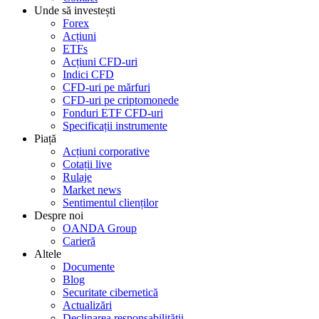
Unde să investești
Forex
Acțiuni
ETFs
Acțiuni CFD-uri
Indici CFD
CFD-uri pe mărfuri
CFD-uri pe criptomonede
Fonduri ETF CFD-uri
Specificații instrumente
Piață
Acțiuni corporative
Cotații live
Rulaje
Market news
Sentimentul clienților
Despre noi
OANDA Group
Carieră
Altele
Documente
Blog
Securitate cibernetică
Actualizări
Declinarea responsabilității