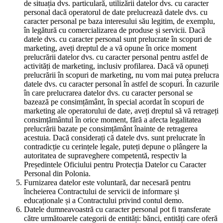
de situația dvs. particulară, utilizării datelor dvs. cu caracter
personal dacă operatorul de date prelucrează datele dvs. cu
caracter personal pe baza interesului său legitim, de exemplu,
în legătură cu comercializarea de produse și servicii. Dacă
datele dvs. cu caracter personal sunt prelucrate în scopuri de
marketing, aveți dreptul de a vă opune în orice moment
prelucrării datelor dvs. cu caracter personal pentru astfel de
activități de marketing, inclusiv profilarea. Dacă vă opuneți
prelucrării în scopuri de marketing, nu vom mai putea prelucra
datele dvs. cu caracter personal în astfel de scopuri. În cazurile
în care prelucrarea datelor dvs. cu caracter personal se
bazează pe consimțământ, în special acordat în scopuri de
marketing ale operatorului de date, aveți dreptul să vă retrageți
consimțământul în orice moment, fără a afecta legalitatea
prelucrării bazate pe consimțământ înainte de retragerea
acestuia. Dacă considerați că datele dvs. sunt prelucrate în
contradicție cu cerințele legale, puteți depune o plângere la
autoritatea de supraveghere competentă, respectiv la
Președintele Oficiului pentru Protecția Datelor cu Caracter
Personal din Polonia.
Furnizarea datelor este voluntară, dar necesară pentru
încheierea Contractului de servicii de informare și
educaționale și a Contractului privind contul demo.
Datele dumneavoastră cu caracter personal pot fi transferate
către următoarele categorii de entități: bănci, entități care oferă