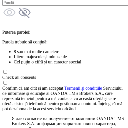
Puterea parolei:
Parola trebuie să conțină:
8 sau mai multe caractere
Litere majuscule și minuscule
Cel puțin o cifră și un caracter special
Check all consents
Confirm că am citit și am acceptat
Termenii și condițiile
Serviciului
de informare și educație al OANDA TMS Brokers S.A., care
reprezintă temeiul pentru a mă contacta cu această ofertă și care
oferă asistență telefonică pentru gestionarea contului. Înțeleg că mă
pot dezabona de la acest serviciu oricând.
Я даю согласие на получение от компании OANDA TMS
Brokers S.A. информации маркетингового характера,