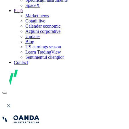
Specificații instrumente
SpaceX
Piață
Market news
Cotații live
Calendar economic
Acțiuni corporative
Updates
Blog
US earnings season
Learn TradingView
Sentimentul clienților
Contact