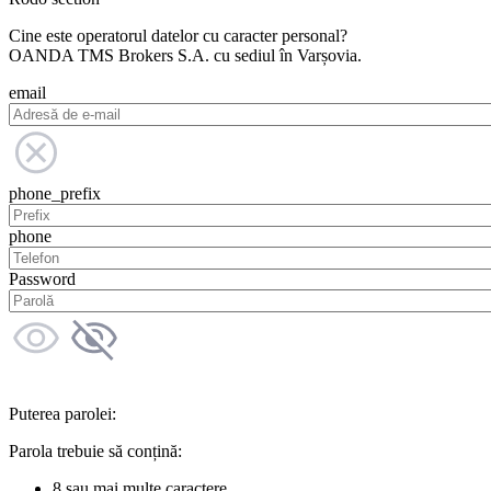
Cine este operatorul datelor cu caracter personal?
OANDA TMS Brokers S.A. cu sediul în Varșovia.
email
phone_prefix
phone
Password
Puterea parolei:
Parola trebuie să conțină:
8 sau mai multe caractere