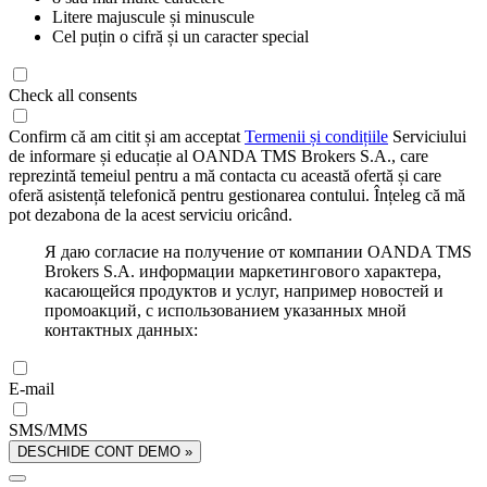
Litere majuscule și minuscule
Cel puțin o cifră și un caracter special
Check all consents
Confirm că am citit și am acceptat
Termenii și condițiile
Serviciului
de informare și educație al OANDA TMS Brokers S.A., care
reprezintă temeiul pentru a mă contacta cu această ofertă și care
oferă asistență telefonică pentru gestionarea contului. Înțeleg că mă
pot dezabona de la acest serviciu oricând.
Я даю согласие на получение от компании OANDA TMS
Brokers S.A. информации маркетингового характера,
касающейся продуктов и услуг, например новостей и
промоакций, с использованием указанных мной
контактных данных:
E-mail
SMS/MMS
DESCHIDE CONT DEMO »