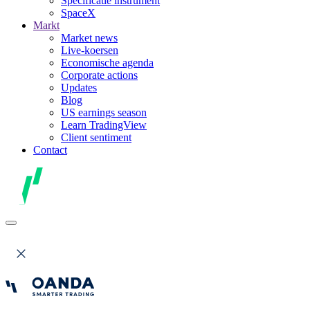
Specificatie instrument
SpaceX
Markt
Market news
Live-koersen
Economische agenda
Corporate actions
Updates
Blog
US earnings season
Learn TradingView
Client sentiment
Contact