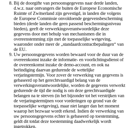
Bij de doorgifte van persoonsgegevens naar derde landen,
d.w.z. naar ontvangers die buiten de Europese Economische
Ruimte of Zwitserland zijn gevestigd, in landen die volgens
de Europese Commissie onvoldoende gegevensbescherming
bieden (derde landen die geen passend beschermingsniveau
bieden), geeft de verwerkingsverantwoordelijke deze
gegevens door met behulp van mechanismen die in
overeenstemming zijn met de toepasselijke wetgeving,
waaronder onder meer de „standaardcontractbepalingen“ van
de EU.
Uw persoonsgegevens worden bewaard voor de duur van de
overeenkomst inzake de informatie- en voorlichtingsdienst of
de overeenkomst inzake de demo-account, en ook na
beëindiging daarvan gedurende de wettelijke
verjaringstermijn. Voor zover de verwerking van gegevens is
gebaseerd op het gerechtvaardigd belang van de
verwerkingsverantwoordelijke, worden de gegevens verwerkt
gedurende de tijd die nodig is om deze gerechtvaardigde
belangen na te streven (in het bijzonder tot het verstrijken van
de verjaringstermijnen voor vorderingen op grond van de
toepasselijke wetgeving), maar niet langer dan het moment
waarop het bezwaar wordt erkend. Indien de verwerking van
uw persoonsgegevens echter is gebaseerd op toestemming,
geldt dit totdat deze toestemming daadwerkelijk wordt
ingetrokken.