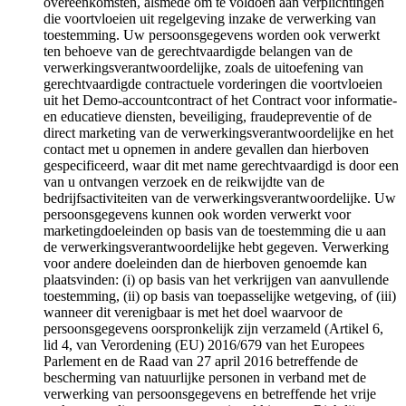
overeenkomsten, alsmede om te voldoen aan verplichtingen
die voortvloeien uit regelgeving inzake de verwerking van
toestemming. Uw persoonsgegevens worden ook verwerkt
ten behoeve van de gerechtvaardigde belangen van de
verwerkingsverantwoordelijke, zoals de uitoefening van
gerechtvaardigde contractuele vorderingen die voortvloeien
uit het Demo-accountcontract of het Contract voor informatie-
en educatieve diensten, beveiliging, fraudepreventie of de
direct marketing van de verwerkingsverantwoordelijke en het
contact met u opnemen in andere gevallen dan hierboven
gespecificeerd, waar dit met name gerechtvaardigd is door een
van u ontvangen verzoek en de reikwijdte van de
bedrijfsactiviteiten van de verwerkingsverantwoordelijke. Uw
persoonsgegevens kunnen ook worden verwerkt voor
marketingdoeleinden op basis van de toestemming die u aan
de verwerkingsverantwoordelijke hebt gegeven. Verwerking
voor andere doeleinden dan de hierboven genoemde kan
plaatsvinden: (i) op basis van het verkrijgen van aanvullende
toestemming, (ii) op basis van toepasselijke wetgeving, of (iii)
wanneer dit verenigbaar is met het doel waarvoor de
persoonsgegevens oorspronkelijk zijn verzameld (Artikel 6,
lid 4, van Verordening (EU) 2016/679 van het Europees
Parlement en de Raad van 27 april 2016 betreffende de
bescherming van natuurlijke personen in verband met de
verwerking van persoonsgegevens en betreffende het vrije