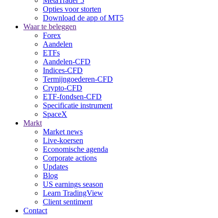
MetaTrader 5
Opties voor storten
Download de app of MT5
Waar te beleggen
Forex
Aandelen
ETFs
Aandelen-CFD
Indices-CFD
Termijngoederen-CFD
Crypto-CFD
ETF-fondsen-CFD
Specificatie instrument
SpaceX
Markt
Market news
Live-koersen
Economische agenda
Corporate actions
Updates
Blog
US earnings season
Learn TradingView
Client sentiment
Contact