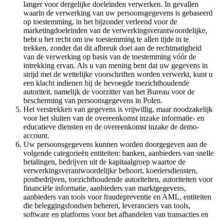
langer voor dergelijke doeleinden verwerken. In gevallen
waarin de verwerking van uw persoonsgegevens is gebaseerd
op toestemming, in het bijzonder verleend voor de
marketingdoeleinden van de verwerkingsverantwoordelijke,
hebt u het recht om uw toestemming te allen tijde in te
trekken, zonder dat dit afbreuk doet aan de rechtmatigheid
van de verwerking op basis van de toestemming vóór de
intrekking ervan. Als u van mening bent dat uw gegevens in
strijd met de wettelijke voorschriften worden verwerkt, kunt u
een klacht indienen bij de bevoegde toezichthoudende
autoriteit, namelijk de voorzitter van het Bureau voor de
bescherming van persoonsgegevens in Polen.
Het verstrekken van gegevens is vrijwillig, maar noodzakelijk
voor het sluiten van de overeenkomst inzake informatie- en
educatieve diensten en de overeenkomst inzake de demo-
account.
Uw persoonsgegevens kunnen worden doorgegeven aan de
volgende categorieën entiteiten: banken, aanbieders van snelle
betalingen, bedrijven uit de kapitaalgroep waartoe de
verwerkingsverantwoordelijke behoort, koeriersdiensten,
postbedrijven, toezichthoudende autoriteiten, autoriteiten voor
financiële informatie, aanbieders van marktgegevens,
aanbieders van tools voor fraudepreventie en AML, entiteiten
die beleggingsfondsen beheren, leveranciers van tools,
software en platforms voor het afhandelen van transacties en