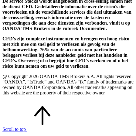
De service Stocks wordt aangeboden in cross-selling samen met
de dienst CFD. Gedetailleerde informatie over de risico's die
voortvloeien uit de verschillende services die deel uitmaken van
de cross-selling, evenals informatie over de kosten en
vergoedingen die aan deze diensten zijn verbonden, vindt u op
OANDA TMS Brokers in de rubriek Documenten.
CFD's zijn complexe instrumenten en brengen een hoog risico
met zich mee om snel geld te verliezen als gevolg van de
hefboomwerking. 76% van de accounts van particuliere
beleggers verliest bij deze aanbieder geld met het handelen in
CFD's. Overweeg of u begrijpt hoe CFD's werken en of u het
risico kunt nemen om uw geld te verliezen.
@ Copyright 2026 OANDA TMS Brokers S.A. All rights reserved.
“OANDA”, “fxTrade” and OANDA’s “fx” family of trademarks are
owned by OANDA Corporation. All other trademarks appearing on
this website are the property of their respective owner.
Scroll to top