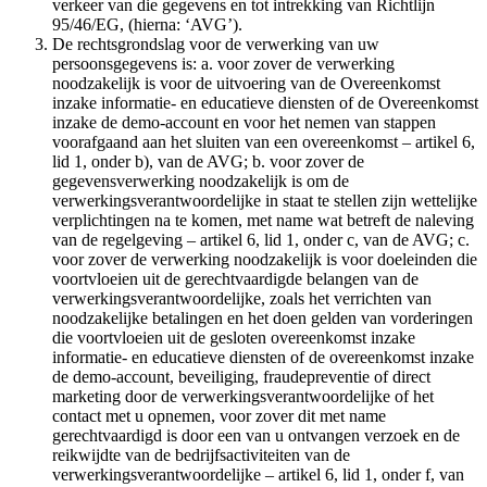
verkeer van die gegevens en tot intrekking van Richtlijn
95/46/EG, (hierna: ‘AVG’).
De rechtsgrondslag voor de verwerking van uw
persoonsgegevens is: a. voor zover de verwerking
noodzakelijk is voor de uitvoering van de Overeenkomst
inzake informatie- en educatieve diensten of de Overeenkomst
inzake de demo-account en voor het nemen van stappen
voorafgaand aan het sluiten van een overeenkomst – artikel 6,
lid 1, onder b), van de AVG; b. voor zover de
gegevensverwerking noodzakelijk is om de
verwerkingsverantwoordelijke in staat te stellen zijn wettelijke
verplichtingen na te komen, met name wat betreft de naleving
van de regelgeving – artikel 6, lid 1, onder c, van de AVG; c.
voor zover de verwerking noodzakelijk is voor doeleinden die
voortvloeien uit de gerechtvaardigde belangen van de
verwerkingsverantwoordelijke, zoals het verrichten van
noodzakelijke betalingen en het doen gelden van vorderingen
die voortvloeien uit de gesloten overeenkomst inzake
informatie- en educatieve diensten of de overeenkomst inzake
de demo-account, beveiliging, fraudepreventie of direct
marketing door de verwerkingsverantwoordelijke of het
contact met u opnemen, voor zover dit met name
gerechtvaardigd is door een van u ontvangen verzoek en de
reikwijdte van de bedrijfsactiviteiten van de
verwerkingsverantwoordelijke – artikel 6, lid 1, onder f, van