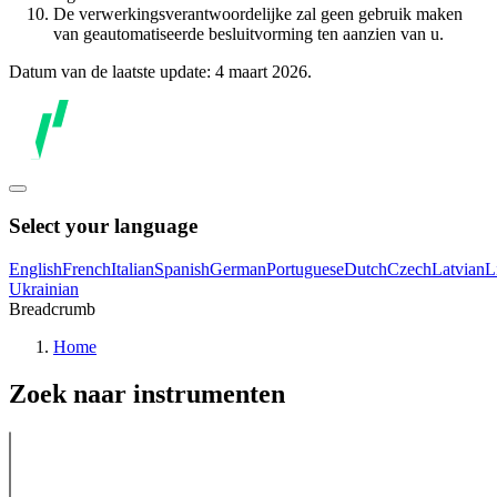
De verwerkingsverantwoordelijke zal geen gebruik maken
van geautomatiseerde besluitvorming ten aanzien van u.
Datum van de laatste update: 4 maart 2026.
Select your language
English
French
Italian
Spanish
German
Portuguese
Dutch
Czech
Latvian
L
Ukrainian
Breadcrumb
Home
Zoek naar instrumenten