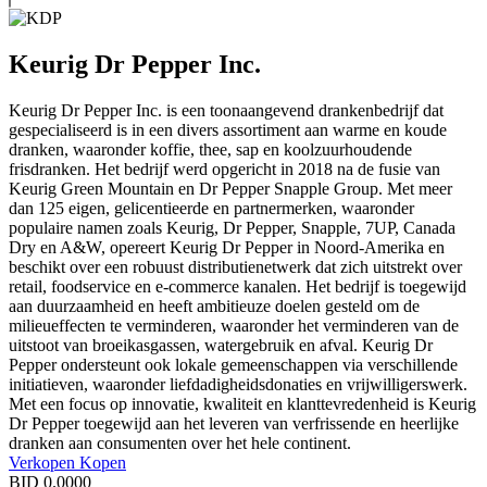
Keurig Dr Pepper Inc.
Keurig Dr Pepper Inc. is een toonaangevend drankenbedrijf dat
gespecialiseerd is in een divers assortiment aan warme en koude
dranken, waaronder koffie, thee, sap en koolzuurhoudende
frisdranken. Het bedrijf werd opgericht in 2018 na de fusie van
Keurig Green Mountain en Dr Pepper Snapple Group. Met meer
dan 125 eigen, gelicentieerde en partnermerken, waaronder
populaire namen zoals Keurig, Dr Pepper, Snapple, 7UP, Canada
Dry en A&W, opereert Keurig Dr Pepper in Noord-Amerika en
beschikt over een robuust distributienetwerk dat zich uitstrekt over
retail, foodservice en e-commerce kanalen. Het bedrijf is toegewijd
aan duurzaamheid en heeft ambitieuze doelen gesteld om de
milieueffecten te verminderen, waaronder het verminderen van de
uitstoot van broeikasgassen, watergebruik en afval. Keurig Dr
Pepper ondersteunt ook lokale gemeenschappen via verschillende
initiatieven, waaronder liefdadigheidsdonaties en vrijwilligerswerk.
Met een focus op innovatie, kwaliteit en klanttevredenheid is Keurig
Dr Pepper toegewijd aan het leveren van verfrissende en heerlijke
dranken aan consumenten over het hele continent.
Verkopen
Kopen
BID
0.0000