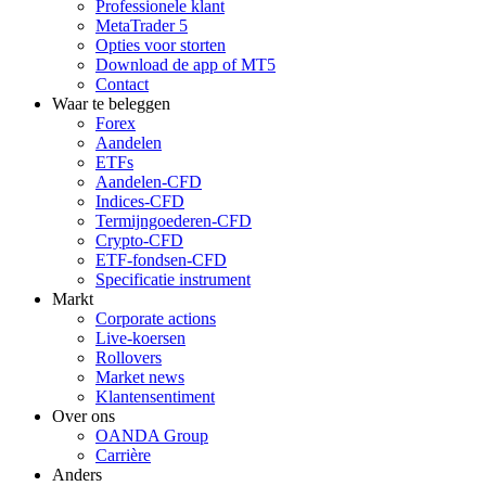
Professionele klant
MetaTrader 5
Opties voor storten
Download de app of MT5
Contact
Waar te beleggen
Forex
Aandelen
ETFs
Aandelen-CFD
Indices-CFD
Termijngoederen-CFD
Crypto-CFD
ETF-fondsen-CFD
Specificatie instrument
Markt
Corporate actions
Live-koersen
Rollovers
Market news
Klantensentiment
Over ons
OANDA Group
Carrière
Anders