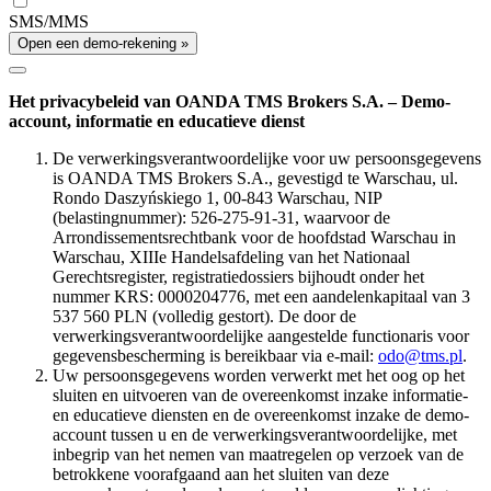
SMS/MMS
Open een demo-rekening »
Het privacybeleid van OANDA TMS Brokers S.A. – Demo-
account, informatie en educatieve dienst
De verwerkingsverantwoordelijke voor uw persoonsgegevens
is OANDA TMS Brokers S.A., gevestigd te Warschau, ul.
Rondo Daszyńskiego 1, 00-843 Warschau, NIP
(belastingnummer): 526-275-91-31, waarvoor de
Arrondissementsrechtbank voor de hoofdstad Warschau in
Warschau, XIIIe Handelsafdeling van het Nationaal
Gerechtsregister, registratiedossiers bijhoudt onder het
nummer KRS: 0000204776, met een aandelenkapitaal van 3
537 560 PLN (volledig gestort). De door de
verwerkingsverantwoordelijke aangestelde functionaris voor
gegevensbescherming is bereikbaar via e-mail:
odo@tms.pl
.
Uw persoonsgegevens worden verwerkt met het oog op het
sluiten en uitvoeren van de overeenkomst inzake informatie-
en educatieve diensten en de overeenkomst inzake de demo-
account tussen u en de verwerkingsverantwoordelijke, met
inbegrip van het nemen van maatregelen op verzoek van de
betrokkene voorafgaand aan het sluiten van deze