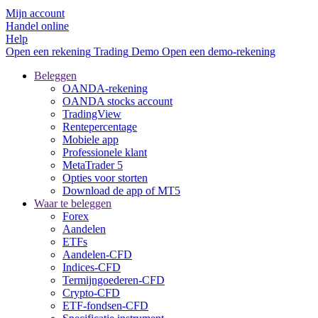
Mijn account
Handel online
Help
Open een rekening
Trading
Demo
Open een demo-rekening
Beleggen
OANDA-rekening
OANDA stocks account
TradingView
Rentepercentage
Mobiele app
Professionele klant
MetaTrader 5
Opties voor storten
Download de app of MT5
Waar te beleggen
Forex
Aandelen
ETFs
Aandelen-CFD
Indices-CFD
Termijngoederen-CFD
Crypto-CFD
ETF-fondsen-CFD