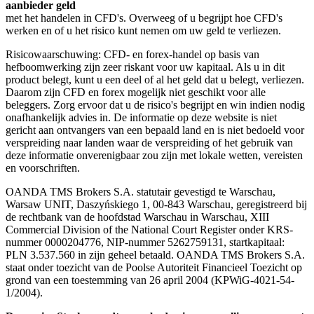
aanbieder geld
met het handelen in CFD's. Overweeg of u begrijpt hoe CFD's
werken en of u het risico kunt nemen om uw geld te verliezen.
Risicowaarschuwing: CFD- en forex-handel op basis van
hefboomwerking zijn zeer riskant voor uw kapitaal. Als u in dit
product belegt, kunt u een deel of al het geld dat u belegt, verliezen.
Daarom zijn CFD en forex mogelijk niet geschikt voor alle
beleggers. Zorg ervoor dat u de risico's begrijpt en win indien nodig
onafhankelijk advies in. De informatie op deze website is niet
gericht aan ontvangers van een bepaald land en is niet bedoeld voor
verspreiding naar landen waar de verspreiding of het gebruik van
deze informatie onverenigbaar zou zijn met lokale wetten, vereisten
en voorschriften.
OANDA TMS Brokers S.A. statutair gevestigd te Warschau,
Warsaw UNIT, Daszyńskiego 1, 00-843 Warschau, geregistreerd bij
de rechtbank van de hoofdstad Warschau in Warschau, XIII
Commercial Division of the National Court Register onder KRS-
nummer 0000204776, NIP-nummer 5262759131, startkapitaal:
PLN 3.537.560 in zijn geheel betaald. OANDA TMS Brokers S.A.
staat onder toezicht van de Poolse Autoriteit Financieel Toezicht op
grond van een toestemming van 26 april 2004 (KPWiG-4021-54-
1/2004).