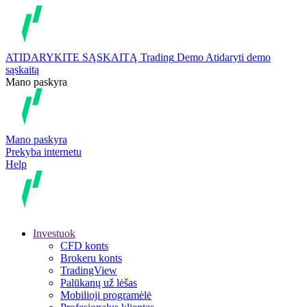
ATIDARYKITE SĄSKAITĄ
Trading
Demo
Atidaryti demo
sąskaitą
Mano paskyra
Mano paskyra
Prekyba internetu
Help
Investuok
CFD konts
Brokeru konts
TradingView
Palūkanų už lėšas
Mobilioji programėlė