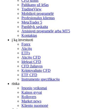
CFD konts
Palūkanų už lėšas
TradingView
Mobilioji programėlė
Profesionalus klientas
MetaTrader 5
Papildyk sąskaitą
Atsisiųsti programėlę arba MT5
Kontaktas
į ką investuoti
Forex
Akcijų
ETFs
Akcijų CFD
Ideksai CFD
CFD žaliavos
Kriptovaliutų CFD
ETF CFD
Instrumentų specifikacija
rinka
Įmonių veiksmai
Kainos gyvai
Rollovers
Market news
Klientų nuomonė