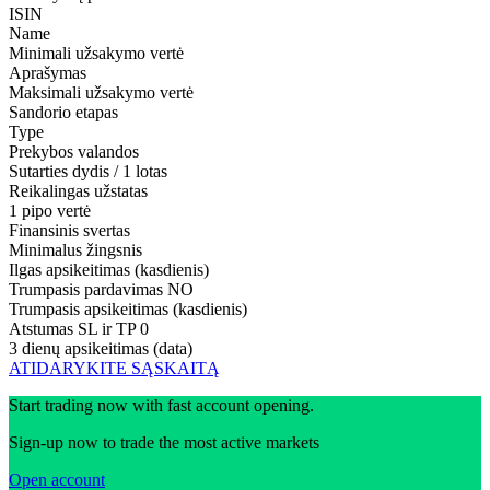
ISIN
Name
Minimali užsakymo vertė
Aprašymas
Maksimali užsakymo vertė
Sandorio etapas
Type
Prekybos valandos
Sutarties dydis / 1 lotas
Reikalingas užstatas
1 pipo vertė
Finansinis svertas
Minimalus žingsnis
Ilgas apsikeitimas (kasdienis)
Trumpasis pardavimas
NO
Trumpasis apsikeitimas (kasdienis)
Atstumas SL ir TP
0
3 dienų apsikeitimas (data)
ATIDARYKITE SĄSKAITĄ
Start trading now with fast account opening.
Sign-up now to trade the most active markets
Open account