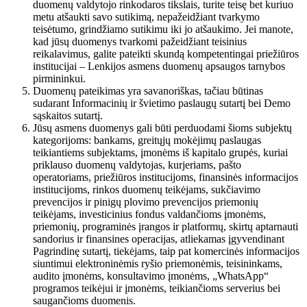
duomenų valdytojo rinkodaros tikslais, turite teisę bet kuriuo
metu atšaukti savo sutikimą, nepažeidžiant tvarkymo
teisėtumo, grindžiamo sutikimu iki jo atšaukimo. Jei manote,
kad jūsų duomenys tvarkomi pažeidžiant teisinius
reikalavimus, galite pateikti skundą kompetentingai priežiūros
institucijai – Lenkijos asmens duomenų apsaugos tarnybos
pirmininkui.
Duomenų pateikimas yra savanoriškas, tačiau būtinas
sudarant Informacinių ir švietimo paslaugų sutartį bei Demo
sąskaitos sutartį.
Jūsų asmens duomenys gali būti perduodami šioms subjektų
kategorijoms: bankams, greitųjų mokėjimų paslaugas
teikiantiems subjektams, įmonėms iš kapitalo grupės, kuriai
priklauso duomenų valdytojas, kurjeriams, pašto
operatoriams, priežiūros institucijoms, finansinės informacijos
institucijoms, rinkos duomenų teikėjams, sukčiavimo
prevencijos ir pinigų plovimo prevencijos priemonių
teikėjams, investicinius fondus valdančioms įmonėms,
priemonių, programinės įrangos ir platformų, skirtų aptarnauti
sandorius ir finansines operacijas, atliekamas įgyvendinant
Pagrindinę sutartį, tiekėjams, taip pat komercinės informacijos
siuntimui elektroninėmis ryšio priemonėmis, teisininkams,
audito įmonėms, konsultavimo įmonėms, „WhatsApp“
programos teikėjui ir įmonėms, teikiančioms serverius bei
saugančioms duomenis.