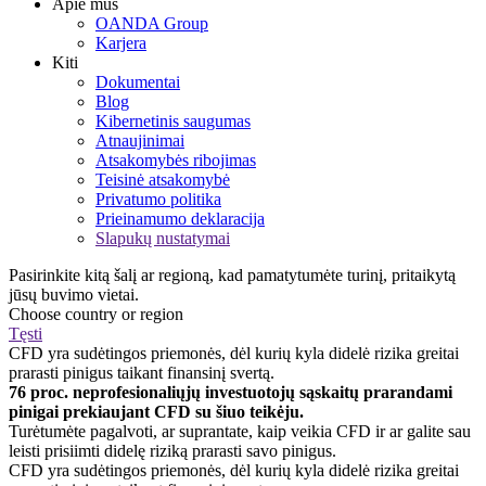
Apie mus
OANDA Group
Karjera
Kiti
Dokumentai
Blog
Kibernetinis saugumas
Atnaujinimai
Atsakomybės ribojimas
Teisinė atsakomybė
Privatumo politika
Prieinamumo deklaracija
Slapukų nustatymai
Pasirinkite kitą šalį ar regioną, kad pamatytumėte turinį, pritaikytą
jūsų buvimo vietai.
Choose country or region
Tęsti
CFD yra sudėtingos priemonės, dėl kurių kyla didelė rizika greitai
prarasti pinigus taikant finansinį svertą.
76 proc. neprofesionaliųjų investuotojų sąskaitų prarandami
pinigai prekiaujant CFD su šiuo teikėju.
Turėtumėte pagalvoti, ar suprantate, kaip veikia CFD ir ar galite sau
leisti prisiimti didelę riziką prarasti savo pinigus.
CFD yra sudėtingos priemonės, dėl kurių kyla didelė rizika greitai