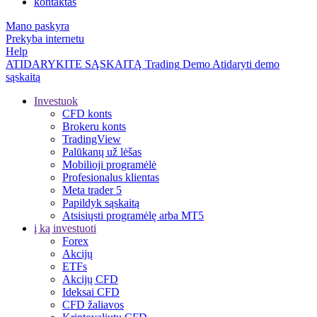
kontaktas
Mano paskyra
Prekyba internetu
Help
ATIDARYKITE SĄSKAITĄ
Trading
Demo
Atidaryti demo
sąskaitą
Investuok
CFD konts
Brokeru konts
TradingView
Palūkanų už lėšas
Mobilioji programėlė
Profesionalus klientas
Meta trader 5
Papildyk sąskaitą
Atsisiųsti programėlę arba MT5
į ką investuoti
Forex
Akcijų
ETFs
Akcijų CFD
Ideksai CFD
CFD žaliavos