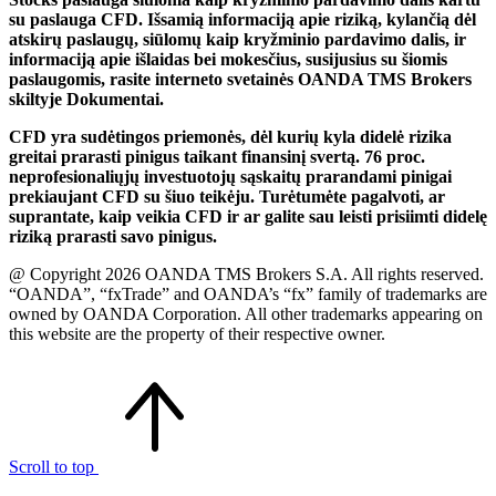
su paslauga CFD. Išsamią informaciją apie riziką, kylančią dėl
atskirų paslaugų, siūlomų kaip kryžminio pardavimo dalis, ir
informaciją apie išlaidas bei mokesčius, susijusius su šiomis
paslaugomis, rasite interneto svetainės OANDA TMS Brokers
skiltyje Dokumentai.
CFD yra sudėtingos priemonės, dėl kurių kyla didelė rizika
greitai prarasti pinigus taikant finansinį svertą. 76 proc.
neprofesionaliųjų investuotojų sąskaitų prarandami pinigai
prekiaujant CFD su šiuo teikėju. Turėtumėte pagalvoti, ar
suprantate, kaip veikia CFD ir ar galite sau leisti prisiimti didelę
riziką prarasti savo pinigus.
@ Copyright 2026 OANDA TMS Brokers S.A. All rights reserved.
“OANDA”, “fxTrade” and OANDA’s “fx” family of trademarks are
owned by OANDA Corporation. All other trademarks appearing on
this website are the property of their respective owner.
Scroll to top