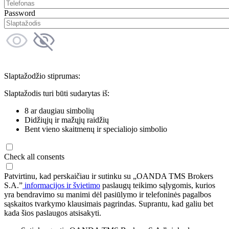
Password
Slaptažodžio stiprumas:
Slaptažodis turi būti sudarytas iš:
8 ar daugiau simbolių
Didžiųjų ir mažųjų raidžių
Bent vieno skaitmenų ir specialiojo simbolio
Check all consents
Patvirtinu, kad perskaičiau ir sutinku su „OANDA TMS Brokers
S.A.”
informacijos ir švietimo
paslaugų teikimo sąlygomis, kurios
yra bendravimo su manimi dėl pasiūlymo ir telefoninės pagalbos
sąskaitos tvarkymo klausimais pagrindas. Suprantu, kad galiu bet
kada šios paslaugos atsisakyti.