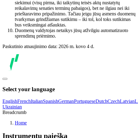
siekimui (visų pirma, iki taikytinų teisės aktų nustatytų
reikalavimų senaties terminų pabaigos), bet ne ilgiau nei iki
prieštaravimo pripažinimo. Tačiau jeigu jūsų asmens duomenų
tvarkymas grindžiamas sutikimu – iki tol, kol toks sutikimas
bus veiksmingai atšauktas.
Duomenų valdytojas netaikys jūsų atžvilgiu automatizuoto
sprendimų priėmimo.
Paskutinio atnaujinimo data: 2026 m. kovo 4 d.
Select your language
English
French
Italian
Spanish
German
Portuguese
Dutch
Czech
Latvian
L
Ukrainian
Breadcrumb
Home
Instrumentų paieška