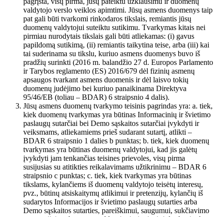
pagrįsta, visų pirma, jūsų pateiktu užklausimu ir duomenų
valdytojo verslo veiklos apimtimi. Jūsų asmens duomenys taip
pat gali būti tvarkomi rinkodaros tikslais, remiantis jūsų
duomenų valdytojui suteiktu sutikimu. Tvarkymas kitais nei
pirmiau nurodytais tikslais gali būti atliekamas: (i) gavus
papildomą sutikimą, (ii) remiantis taikytina teise, arba (iii) kai
tai suderinama su tikslu, kuriuo asmens duomenys buvo iš
pradžių surinkti (2016 m. balandžio 27 d. Europos Parlamento
ir Tarybos reglamento (ES) 2016/679 dėl fizinių asmenų
apsaugos tvarkant asmens duomenis ir dėl laisvo tokių
duomenų judėjimo bei kuriuo panaikinama Direktyva
95/46/EB (toliau – BDAR) 6 straipsnio 4 dalis).
Jūsų asmens duomenų tvarkymo teisinis pagrindas yra: a. tiek,
kiek duomenų tvarkymas yra būtinas Informacinių ir švietimo
paslaugų sutarčiai bei Demo sąskaitos sutarčiai įvykdyti ir
veiksmams, atliekamiems prieš sudarant sutartį, atlikti –
BDAR 6 straipsnio 1 dalies b punktas; b. tiek, kiek duomenų
tvarkymas yra būtinas duomenų valdytojui, kad jis galėtų
įvykdyti jam tenkančias teisines prievoles, visų pirma
susijusias su atitikties reikalavimams užtikrinimu – BDAR 6
straipsnio c punktas; c. tiek, kiek tvarkymas yra būtinas
tikslams, kylančiems iš duomenų valdytojo teisėtų interesų,
pvz., būtinų atsiskaitymų atlikimui ir pretenzijų, kylančių iš
sudarytos Informacijos ir švietimo paslaugų sutarties arba
Demo sąskaitos sutarties, pareiškimui, saugumui, sukčiavimo