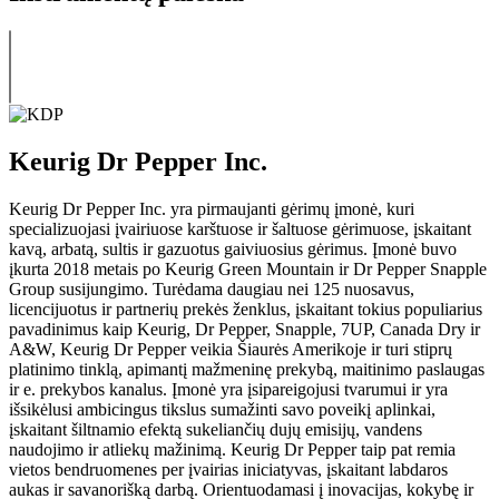
Keurig Dr Pepper Inc.
Keurig Dr Pepper Inc. yra pirmaujanti gėrimų įmonė, kuri
specializuojasi įvairiuose karštuose ir šaltuose gėrimuose, įskaitant
kavą, arbatą, sultis ir gazuotus gaiviuosius gėrimus. Įmonė buvo
įkurta 2018 metais po Keurig Green Mountain ir Dr Pepper Snapple
Group susijungimo. Turėdama daugiau nei 125 nuosavus,
licencijuotus ir partnerių prekės ženklus, įskaitant tokius populiarius
pavadinimus kaip Keurig, Dr Pepper, Snapple, 7UP, Canada Dry ir
A&W, Keurig Dr Pepper veikia Šiaurės Amerikoje ir turi stiprų
platinimo tinklą, apimantį mažmeninę prekybą, maitinimo paslaugas
ir e. prekybos kanalus. Įmonė yra įsipareigojusi tvarumui ir yra
išsikėlusi ambicingus tikslus sumažinti savo poveikį aplinkai,
įskaitant šiltnamio efektą sukeliančių dujų emisijų, vandens
naudojimo ir atliekų mažinimą. Keurig Dr Pepper taip pat remia
vietos bendruomenes per įvairias iniciatyvas, įskaitant labdaros
aukas ir savanorišką darbą. Orientuodamasi į inovacijas, kokybę ir