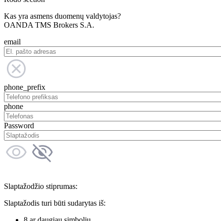
Kas yra asmens duomenų valdytojas?
OANDA TMS Brokers S.A.
email
phone_prefix
phone
Password
Slaptažodžio stiprumas:
Slaptažodis turi būti sudarytas iš:
8 ar daugiau simbolių