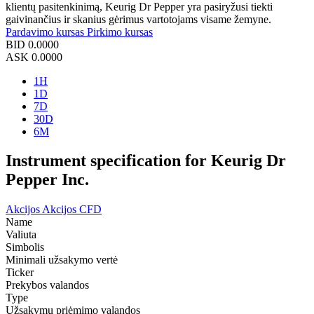
klientų pasitenkinimą, Keurig Dr Pepper yra pasiryžusi tiekti
gaivinančius ir skanius gėrimus vartotojams visame žemyne.
Pardavimo kursas
Pirkimo kursas
BID
0.0000
ASK
0.0000
1H
1D
7D
30D
6M
Instrument specification for Keurig Dr
Pepper Inc.
Akcijos
Akcijos CFD
Name
Valiuta
Simbolis
Minimali užsakymo vertė
Ticker
Prekybos valandos
Type
Užsakymų priėmimo valandos