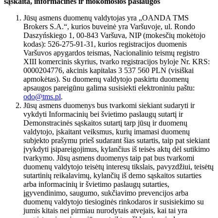
sąskaita, informacinės ir mokomosios paslaugos
Jūsų asmens duomenų valdytojas yra „OANDA TMS
Brokers S.A.“, kurios buveinė yra Varšuvoje, ul. Rondo
Daszyńskiego 1, 00-843 Varšuva, NIP (mokesčių mokėtojo
kodas): 526-275-91-31, kurios registracijos duomenis
Varšuvos apygardos teismas, Nacionalinio teismų registro
XIII komercinis skyrius, tvarko registracijos byloje Nr. KRS:
0000204776, akcinis kapitalas 3 537 560 PLN (visiškai
apmokėtas). Su duomenų valdytojo paskirtu duomenų
apsaugos pareigūnu galima susisiekti elektroniniu paštu:
odo@tms.pl
.
Jūsų asmens duomenys bus tvarkomi siekiant sudaryti ir
vykdyti Informacinių bei švietimo paslaugų sutartį ir
Demonstracinės sąskaitos sutartį tarp jūsų ir duomenų
valdytojo, įskaitant veiksmus, kurių imamasi duomenų
subjekto prašymu prieš sudarant šias sutartis, taip pat siekiant
įvykdyti įsipareigojimus, kylančius iš teisės aktų dėl sutikimo
tvarkymo. Jūsų asmens duomenys taip pat bus tvarkomi
duomenų valdytojo teisėtų interesų tikslais, pavyzdžiui, teisėtų
sutartinių reikalavimų, kylančių iš demo sąskaitos sutarties
arba informacinių ir švietimo paslaugų sutarties,
įgyvendinimo, saugumo, sukčiavimo prevencijos arba
duomenų valdytojo tiesioginės rinkodaros ir susisiekimo su
jumis kitais nei pirmiau nurodytais atvejais, kai tai yra