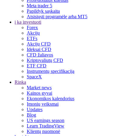
Profesionalus klientas
Meta trader 5
Papildyk sąskaitą
Atsisiųsti programėlę arba MT5
į ką investuoti
Forex
Akcijų
ETFs
Akcijų CFD
Ideksai CFD
CFD žaliavos
Kriptovaliutų CFD
ETF CFD
Instrumentų specifikacija
SpaceX
Rinka
Market news
Kainos gyvai
Ekonomikos kalendorius
Įmonių veiksmai
Updates
Blog
US earnings season
Learn TradingView
Klientų nuomonė