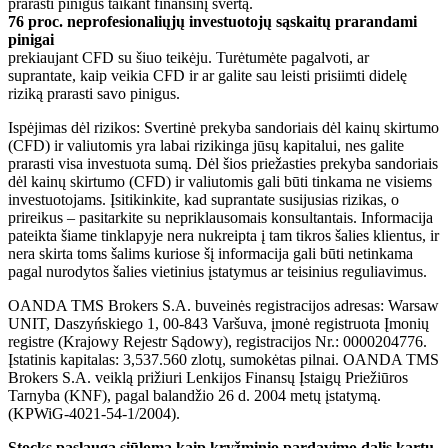
prarasti pinigus taikant finansinį svertą.
76 proc. neprofesionaliųjų investuotojų sąskaitų prarandami
pinigai
prekiaujant CFD su šiuo teikėju. Turėtumėte pagalvoti, ar
suprantate, kaip veikia CFD ir ar galite sau leisti prisiimti didelę
riziką prarasti savo pinigus.
Ispėjimas dėl rizikos: Svertinė prekyba sandoriais dėl kainų skirtumo
(CFD) ir valiutomis yra labai rizikinga jūsų kapitalui, nes galite
prarasti visa investuota sumą. Dėl šios priežasties prekyba sandoriais
dėl kainų skirtumo (CFD) ir valiutomis gali būti tinkama ne visiems
investuotojams. Įsitikinkite, kad suprantate susijusias rizikas, o
prireikus – pasitarkite su nepriklausomais konsultantais. Informacija
pateikta šiame tinklapyje nera nukreipta į tam tikros šalies klientus, ir
nera skirta toms šalims kuriose šį informacija gali būti netinkama
pagal nurodytos šalies vietinius įstatymus ar teisinius reguliavimus.
OANDA TMS Brokers S.A. buveinės registracijos adresas: Warsaw
UNIT, Daszyńskiego 1, 00-843 Varšuva, įmonė registruota Įmonių
registre (Krajowy Rejestr Sądowy), registracijos Nr.: 0000204776.
Įstatinis kapitalas: 3,537.560 zlotų, sumokėtas pilnai. OANDA TMS
Brokers S.A. veiklą prižiuri Lenkijos Finansų Įstaigų Priežiūros
Tarnyba (KNF), pagal balandžio 26 d. 2004 metų įstatymą.
(KPWiG-4021-54-1/2004).
Stocks paslauga siūloma kaip kryžminio pardavimo dalis kartu