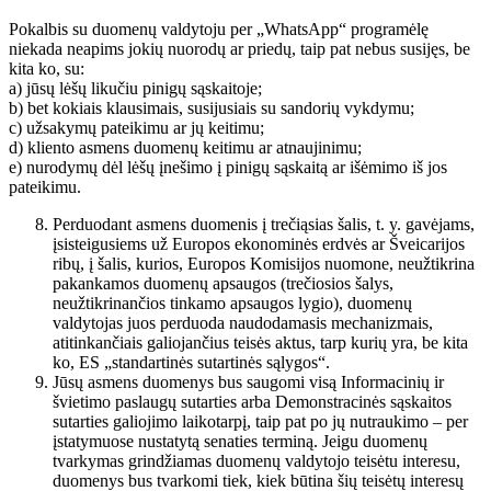
Pokalbis su duomenų valdytoju per „WhatsApp“ programėlę
niekada neapims jokių nuorodų ar priedų, taip pat nebus susijęs, be
kita ko, su:
a) jūsų lėšų likučiu pinigų sąskaitoje;
b) bet kokiais klausimais, susijusiais su sandorių vykdymu;
c) užsakymų pateikimu ar jų keitimu;
d) kliento asmens duomenų keitimu ar atnaujinimu;
e) nurodymų dėl lėšų įnešimo į pinigų sąskaitą ar išėmimo iš jos
pateikimu.
Perduodant asmens duomenis į trečiąsias šalis, t. y. gavėjams,
įsisteigusiems už Europos ekonominės erdvės ar Šveicarijos
ribų, į šalis, kurios, Europos Komisijos nuomone, neužtikrina
pakankamos duomenų apsaugos (trečiosios šalys,
neužtikrinančios tinkamo apsaugos lygio), duomenų
valdytojas juos perduoda naudodamasis mechanizmais,
atitinkančiais galiojančius teisės aktus, tarp kurių yra, be kita
ko, ES „standartinės sutartinės sąlygos“.
Jūsų asmens duomenys bus saugomi visą Informacinių ir
švietimo paslaugų sutarties arba Demonstracinės sąskaitos
sutarties galiojimo laikotarpį, taip pat po jų nutraukimo – per
įstatymuose nustatytą senaties terminą. Jeigu duomenų
tvarkymas grindžiamas duomenų valdytojo teisėtu interesu,
duomenys bus tvarkomi tiek, kiek būtina šių teisėtų interesų