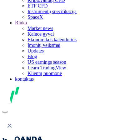
Kriptovaliutų CFD
ETF CFD
Instrumentų specifikacija
SpaceX
Rinka
Market news
Kainos gyvai
Ekonomikos kalendorius
Įmonių veiksmai
Updates
Blog
US earnings season
Learn TradingView
Klientų nuomonė
kontaktas