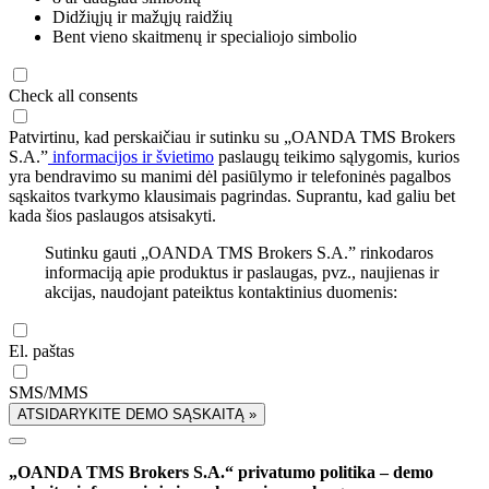
Didžiųjų ir mažųjų raidžių
Bent vieno skaitmenų ir specialiojo simbolio
Check all consents
Patvirtinu, kad perskaičiau ir sutinku su „OANDA TMS Brokers
S.A.”
informacijos ir švietimo
paslaugų teikimo sąlygomis, kurios
yra bendravimo su manimi dėl pasiūlymo ir telefoninės pagalbos
sąskaitos tvarkymo klausimais pagrindas. Suprantu, kad galiu bet
kada šios paslaugos atsisakyti.
Sutinku gauti „OANDA TMS Brokers S.A.” rinkodaros
informaciją apie produktus ir paslaugas, pvz., naujienas ir
akcijas, naudojant pateiktus kontaktinius duomenis:
El. paštas
SMS/MMS
ATSIDARYKITE DEMO SĄSKAITĄ »
„OANDA TMS Brokers S.A.“ privatumo politika – demo