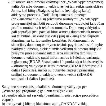
Susisiekti su duomenų valdytoju per „WhatsApp“ programėlę
galite Jūs arba duomenų valdytojas, jei tam reikia susisiekti su
Jumis, kad būtų užbaigtas sąskaitos (realiąją sąskaitą)
atidarymo procesas. Todėl Jūsų asmens duomenys
(priklausomai nuo Jūsų privatumo nustatymų „WhatsApp“
programėlėje) gali būti perduoti duomenų valdytojui kaip Jūsų
profilio nuotrauka ir telefono numeris. Duomenų valdytojas
gali paprašyti jūsų pateikti kitus asmens duomenis tik tuomet,
kai tai būtina, siekiant atsakyti į jūsų užklausą arba išspręsti
klausimą, su kuriuo susijęs kontaktas. Priklausomai nuo
situacijos, duomenų tvarkymo teisinis pagrindas bus būtinybė
tvarkyti duomenis, siekiant imtis veiksmų duomenų subjekto
prašymu prieš sudarant sutartį arba susitarimą tarp jūsų ir
duomenų valdytojo pagal Informacijos ir švietimo paslaugų
reglamentą (BDAR 6 straipsnio 1 b punktas); o kitais atvejais
– duomenų valdytojo teisėtas interesas (BDAR 6 straipsnio 1
dalies f punktas), susijęs su būtinybe išspręsti pranešimą,
susijusį su duomenų valdytojo verslo veikla (BDAR 6
straipsnio 1 dalies f punktas).
Saugumo sumetimais pokalbis su duomenų valdytoju per
„WhatsApp“ programėlę gali būti susijęs tik su:
a) pagalba atidarant sąskaitą (paaiškinant registracijos procedūros
etapus);
b) atsakymais į klientų klausimus apie „OANDA“ veiklą.