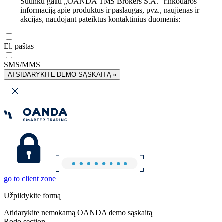
Sutinku gauti „OANDA TMS Brokers S.A.” rinkodaros
informaciją apie produktus ir paslaugas, pvz., naujienas ir
akcijas, naudojant pateiktus kontaktinius duomenis:
El. paštas
SMS/MMS
ATSIDARYKITE DEMO SĄSKAITĄ »
go to client zone
Užpildykite formą
Atidarykite nemokamą OANDA demo sąskaitą
Rodo section