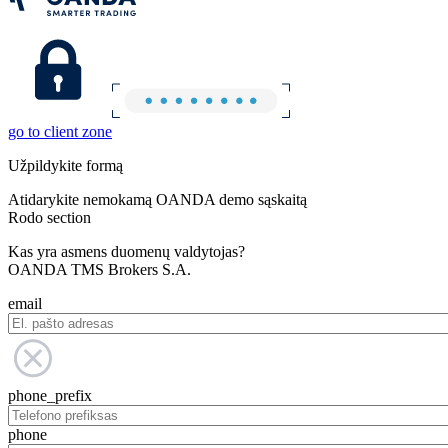
go to client zone
Užpildykite formą
Atidarykite nemokamą OANDA demo sąskaitą
Rodo section
Kas yra asmens duomenų valdytojas?
OANDA TMS Brokers S.A.
email
phone_prefix
phone