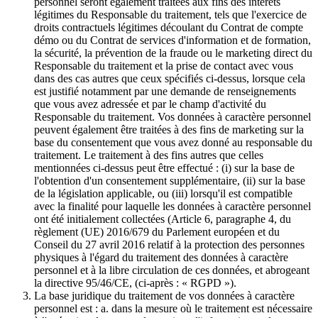
personnel seront également traitées aux fins des intérêts
légitimes du Responsable du traitement, tels que l'exercice de
droits contractuels légitimes découlant du Contrat de compte
démo ou du Contrat de services d'information et de formation,
la sécurité, la prévention de la fraude ou le marketing direct du
Responsable du traitement et la prise de contact avec vous
dans des cas autres que ceux spécifiés ci-dessus, lorsque cela
est justifié notamment par une demande de renseignements
que vous avez adressée et par le champ d'activité du
Responsable du traitement. Vos données à caractère personnel
peuvent également être traitées à des fins de marketing sur la
base du consentement que vous avez donné au responsable du
traitement. Le traitement à des fins autres que celles
mentionnées ci-dessus peut être effectué : (i) sur la base de
l'obtention d'un consentement supplémentaire, (ii) sur la base
de la législation applicable, ou (iii) lorsqu'il est compatible
avec la finalité pour laquelle les données à caractère personnel
ont été initialement collectées (Article 6, paragraphe 4, du
règlement (UE) 2016/679 du Parlement européen et du
Conseil du 27 avril 2016 relatif à la protection des personnes
physiques à l'égard du traitement des données à caractère
personnel et à la libre circulation de ces données, et abrogeant
la directive 95/46/CE, (ci-après : « RGPD »).
La base juridique du traitement de vos données à caractère
personnel est : a. dans la mesure où le traitement est nécessaire