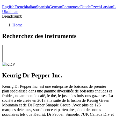
English
French
Italian
Spanish
German
Portuguese
Dutch
Czech
Latvian
L
Ukrainian
Breadcrumb
Home
Recherchez des instruments
Keurig Dr Pepper Inc.
Keurig Dr Pepper Inc. est une entreprise de boissons de premier
plan spécialisée dans une gamme diversifiée de boissons chaudes et
froides, notamment le café, le thé, le jus et les boissons gazeuses. La
société a été créée en 2018 à la suite de la fusion de Keurig Green
Mountain et de Dr Pepper Snapple Group. Avec plus de 125
marques détenues, sous licence et partenaires, dont des noms
populaires tels que Keurig, Dr Pepper, Snapple, 7UP, Canada Dry et