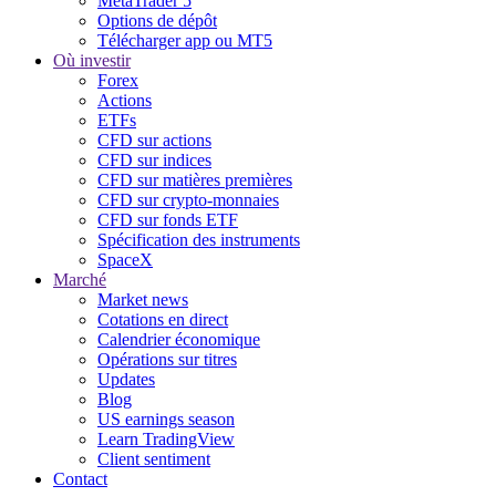
MetaTrader 5
Options de dépôt
Télécharger app ou MT5
Où investir
Forex
Actions
ETFs
CFD sur actions
CFD sur indices
CFD sur matières premières
CFD sur crypto-monnaies
CFD sur fonds ETF
Spécification des instruments
SpaceX
Marché
Market news
Cotations en direct
Calendrier économique
Opérations sur titres
Updates
Blog
US earnings season
Learn TradingView
Client sentiment
Contact