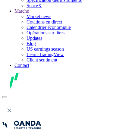
Spécification des instruments
SpaceX
Marché
Market news
Cotations en direct
Calendrier économique
Opérations sur titres
Updates
Blog
US earnings season
Learn TradingView
Client sentiment
Contact