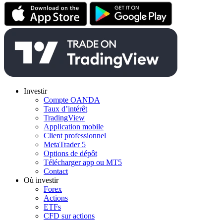
Investir
Compte OANDA
Taux d’intérêt
TradingView
Application mobile
Client professionnel
MetaTrader 5
Options de dépôt
Télécharger app ou MT5
Contact
Où investir
Forex
Actions
ETFs
CFD sur actions