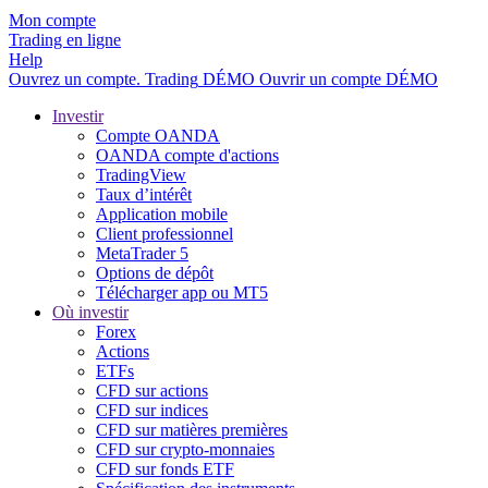
Mon compte
Trading en ligne
Help
Ouvrez un compte.
Trading
DÉMO
Ouvrir un compte DÉMO
Investir
Compte OANDA
OANDA compte d'actions
TradingView
Taux d’intérêt
Application mobile
Client professionnel
MetaTrader 5
Options de dépôt
Télécharger app ou MT5
Où investir
Forex
Actions
ETFs
CFD sur actions
CFD sur indices
CFD sur matières premières
CFD sur crypto-monnaies
CFD sur fonds ETF