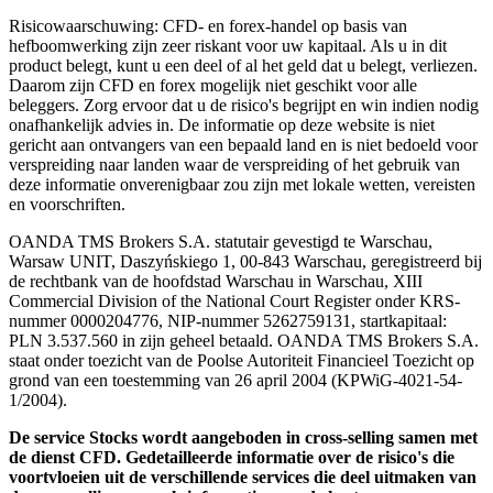
Risicowaarschuwing: CFD- en forex-handel op basis van
hefboomwerking zijn zeer riskant voor uw kapitaal. Als u in dit
product belegt, kunt u een deel of al het geld dat u belegt, verliezen.
Daarom zijn CFD en forex mogelijk niet geschikt voor alle
beleggers. Zorg ervoor dat u de risico's begrijpt en win indien nodig
onafhankelijk advies in. De informatie op deze website is niet
gericht aan ontvangers van een bepaald land en is niet bedoeld voor
verspreiding naar landen waar de verspreiding of het gebruik van
deze informatie onverenigbaar zou zijn met lokale wetten, vereisten
en voorschriften.
OANDA TMS Brokers S.A. statutair gevestigd te Warschau,
Warsaw UNIT, Daszyńskiego 1, 00-843 Warschau, geregistreerd bij
de rechtbank van de hoofdstad Warschau in Warschau, XIII
Commercial Division of the National Court Register onder KRS-
nummer 0000204776, NIP-nummer 5262759131, startkapitaal:
PLN 3.537.560 in zijn geheel betaald. OANDA TMS Brokers S.A.
staat onder toezicht van de Poolse Autoriteit Financieel Toezicht op
grond van een toestemming van 26 april 2004 (KPWiG-4021-54-
1/2004).
De service Stocks wordt aangeboden in cross-selling samen met
de dienst CFD. Gedetailleerde informatie over de risico's die
voortvloeien uit de verschillende services die deel uitmaken van