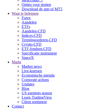
MetaTrader 5
Opties voor storten
Download de app of MT5
Waar te beleggen
Forex
Aandelen
ETFs
Aandelen-CFD
Indices-CFD
Termijngoederen-CFD
Crypto-CFD
ETF-fondsen-CFD
Specificatie instrument
SpaceX
Markt
Market news
Live-koersen
Economische agenda
Corporate actions
Updates
Blog
US earnings season
Learn TradingView
Client sentiment
Contact