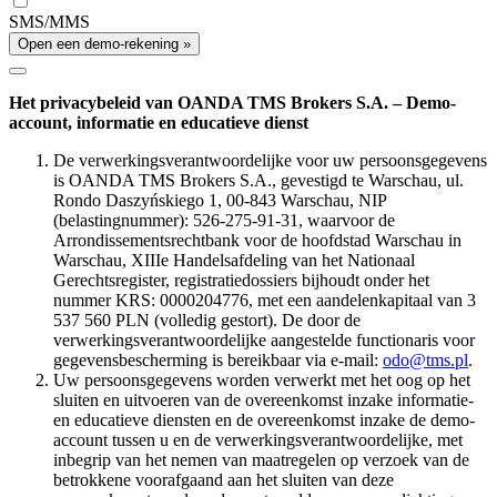
SMS/MMS
Open een demo-rekening »
Het privacybeleid van OANDA TMS Brokers S.A. – Demo-
account, informatie en educatieve dienst
De verwerkingsverantwoordelijke voor uw persoonsgegevens
is OANDA TMS Brokers S.A., gevestigd te Warschau, ul.
Rondo Daszyńskiego 1, 00-843 Warschau, NIP
(belastingnummer): 526-275-91-31, waarvoor de
Arrondissementsrechtbank voor de hoofdstad Warschau in
Warschau, XIIIe Handelsafdeling van het Nationaal
Gerechtsregister, registratiedossiers bijhoudt onder het
nummer KRS: 0000204776, met een aandelenkapitaal van 3
537 560 PLN (volledig gestort). De door de
verwerkingsverantwoordelijke aangestelde functionaris voor
gegevensbescherming is bereikbaar via e-mail:
odo@tms.pl
.
Uw persoonsgegevens worden verwerkt met het oog op het
sluiten en uitvoeren van de overeenkomst inzake informatie-
en educatieve diensten en de overeenkomst inzake de demo-
account tussen u en de verwerkingsverantwoordelijke, met
inbegrip van het nemen van maatregelen op verzoek van de
betrokkene voorafgaand aan het sluiten van deze