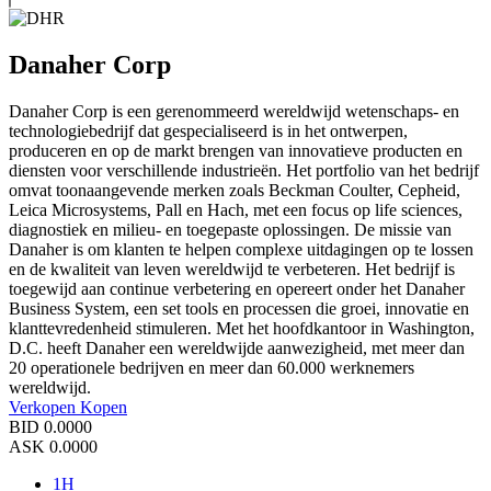
Danaher Corp
Danaher Corp is een gerenommeerd wereldwijd wetenschaps- en
technologiebedrijf dat gespecialiseerd is in het ontwerpen,
produceren en op de markt brengen van innovatieve producten en
diensten voor verschillende industrieën. Het portfolio van het bedrijf
omvat toonaangevende merken zoals Beckman Coulter, Cepheid,
Leica Microsystems, Pall en Hach, met een focus op life sciences,
diagnostiek en milieu- en toegepaste oplossingen. De missie van
Danaher is om klanten te helpen complexe uitdagingen op te lossen
en de kwaliteit van leven wereldwijd te verbeteren. Het bedrijf is
toegewijd aan continue verbetering en opereert onder het Danaher
Business System, een set tools en processen die groei, innovatie en
klanttevredenheid stimuleren. Met het hoofdkantoor in Washington,
D.C. heeft Danaher een wereldwijde aanwezigheid, met meer dan
20 operationele bedrijven en meer dan 60.000 werknemers
wereldwijd.
Verkopen
Kopen
BID
0.0000
ASK
0.0000
1H