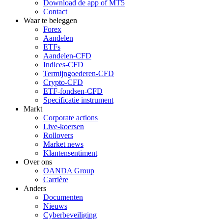
Download de app of MT5
Contact
Waar te beleggen
Forex
Aandelen
ETFs
Aandelen-CFD
Indices-CFD
Termijngoederen-CFD
Crypto-CFD
ETF-fondsen-CFD
Specificatie instrument
Markt
Corporate actions
Live-koersen
Rollovers
Market news
Klantensentiment
Over ons
OANDA Group
Carrière
Anders
Documenten
Nieuws
Cyberbeveiliging