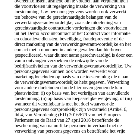
overeenkomsten, alsmede om te voldoen aan verplichtingen
die voortvloeien uit regelgeving inzake de verwerking van
toestemming. Uw persoonsgegevens worden ook verwerkt
ten behoeve van de gerechtvaardigde belangen van de
verwerkingsverantwoordelijke, zoals de uitoefening van
gerechtvaardigde contractuele vorderingen die voortvloeien
uit het Demo-accountcontract of het Contract voor informatie-
en educatieve diensten, beveiliging, fraudepreventie of de
direct marketing van de verwerkingsverantwoordelijke en het
contact met u opnemen in andere gevallen dan hierboven
gespecificeerd, waar dit met name gerechtvaardigd is door een
van u ontvangen verzoek en de reikwijdte van de
bedrijfsactiviteiten van de verwerkingsverantwoordelijke. Uw
persoonsgegevens kunnen ook worden verwerkt voor
marketingdoeleinden op basis van de toestemming die u aan
de verwerkingsverantwoordelijke hebt gegeven. Verwerking
voor andere doeleinden dan de hierboven genoemde kan
plaatsvinden: (i) op basis van het verkrijgen van aanvullende
toestemming, (ii) op basis van toepasselijke wetgeving, of (iii)
wanneer dit verenigbaar is met het doel waarvoor de
persoonsgegevens oorspronkelijk zijn verzameld (Artikel 6,
lid 4, van Verordening (EU) 2016/679 van het Europees
Parlement en de Raad van 27 april 2016 betreffende de
bescherming van natuurlijke personen in verband met de
verwerking van persoonsgegevens en betreffende het vrije