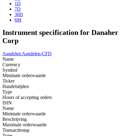
1D
7D
30D
6M
Instrument specification for Danaher
Corp
Aandelen
Aandelen-CFD
Name
Currency
Symbol
Minimale orderwaarde
Ticker
Handelstijden
Type
Hours of accepting orders
ISIN
Name
Minimale orderwaarde
Beschrijving
Maximale orderwaarde
Transactiestap
Type