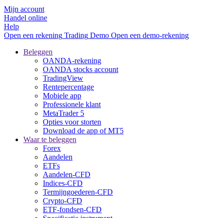
Mijn account
Handel online
Help
Open een rekening
Trading
Demo
Open een demo-rekening
Beleggen
OANDA-rekening
OANDA stocks account
TradingView
Rentepercentage
Mobiele app
Professionele klant
MetaTrader 5
Opties voor storten
Download de app of MT5
Waar te beleggen
Forex
Aandelen
ETFs
Aandelen-CFD
Indices-CFD
Termijngoederen-CFD
Crypto-CFD
ETF-fondsen-CFD