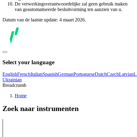
De verwerkingsverantwoordelijke zal geen gebruik maken
van geautomatiseerde besluitvorming ten aanzien van u.
Datum van de laatste update: 4 maart 2026.
Select your language
English
French
Italian
Spanish
German
Portuguese
Dutch
Czech
Latvian
L
Ukrainian
Breadcrumb
Home
Zoek naar instrumenten