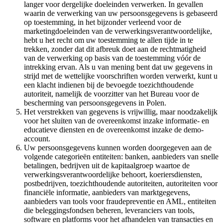
langer voor dergelijke doeleinden verwerken. In gevallen
waarin de verwerking van uw persoonsgegevens is gebaseerd
op toestemming, in het bijzonder verleend voor de
marketingdoeleinden van de verwerkingsverantwoordelijke,
hebt u het recht om uw toestemming te allen tijde in te
trekken, zonder dat dit afbreuk doet aan de rechtmatigheid
van de verwerking op basis van de toestemming vóór de
intrekking ervan. Als u van mening bent dat uw gegevens in
strijd met de wettelijke voorschriften worden verwerkt, kunt u
een klacht indienen bij de bevoegde toezichthoudende
autoriteit, namelijk de voorzitter van het Bureau voor de
bescherming van persoonsgegevens in Polen.
Het verstrekken van gegevens is vrijwillig, maar noodzakelijk
voor het sluiten van de overeenkomst inzake informatie- en
educatieve diensten en de overeenkomst inzake de demo-
account.
Uw persoonsgegevens kunnen worden doorgegeven aan de
volgende categorieën entiteiten: banken, aanbieders van snelle
betalingen, bedrijven uit de kapitaalgroep waartoe de
verwerkingsverantwoordelijke behoort, koeriersdiensten,
postbedrijven, toezichthoudende autoriteiten, autoriteiten voor
financiële informatie, aanbieders van marktgegevens,
aanbieders van tools voor fraudepreventie en AML, entiteiten
die beleggingsfondsen beheren, leveranciers van tools,
software en platforms voor het afhandelen van transacties en