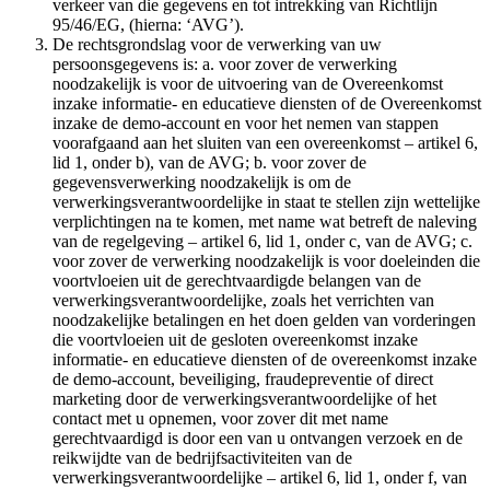
verkeer van die gegevens en tot intrekking van Richtlijn
95/46/EG, (hierna: ‘AVG’).
De rechtsgrondslag voor de verwerking van uw
persoonsgegevens is: a. voor zover de verwerking
noodzakelijk is voor de uitvoering van de Overeenkomst
inzake informatie- en educatieve diensten of de Overeenkomst
inzake de demo-account en voor het nemen van stappen
voorafgaand aan het sluiten van een overeenkomst – artikel 6,
lid 1, onder b), van de AVG; b. voor zover de
gegevensverwerking noodzakelijk is om de
verwerkingsverantwoordelijke in staat te stellen zijn wettelijke
verplichtingen na te komen, met name wat betreft de naleving
van de regelgeving – artikel 6, lid 1, onder c, van de AVG; c.
voor zover de verwerking noodzakelijk is voor doeleinden die
voortvloeien uit de gerechtvaardigde belangen van de
verwerkingsverantwoordelijke, zoals het verrichten van
noodzakelijke betalingen en het doen gelden van vorderingen
die voortvloeien uit de gesloten overeenkomst inzake
informatie- en educatieve diensten of de overeenkomst inzake
de demo-account, beveiliging, fraudepreventie of direct
marketing door de verwerkingsverantwoordelijke of het
contact met u opnemen, voor zover dit met name
gerechtvaardigd is door een van u ontvangen verzoek en de
reikwijdte van de bedrijfsactiviteiten van de
verwerkingsverantwoordelijke – artikel 6, lid 1, onder f, van