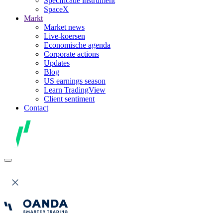
Specificatie instrument
SpaceX
Markt
Market news
Live-koersen
Economische agenda
Corporate actions
Updates
Blog
US earnings season
Learn TradingView
Client sentiment
Contact