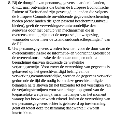
Bij de doorgifte van persoonsgegevens naar derde landen,
d.w.z. naar ontvangers die buiten de Europese Economische
Ruimte of Zwitserland zijn gevestigd, in landen die volgens
de Europese Commissie onvoldoende gegevensbescherming
bieden (derde landen die geen passend beschermingsniveau
bieden), geeft de verwerkingsverantwoordelijke deze
gegevens door met behulp van mechanismen die in
overeenstemming zijn met de toepasselijke wetgeving,
waaronder onder meer de „standaardcontractbepalingen“ van
de EU.
Uw persoonsgegevens worden bewaard voor de duur van de
overeenkomst inzake de informatie- en voorlichtingsdienst of
de overeenkomst inzake de demo-account, en ook na
beëindiging daarvan gedurende de wettelijke
verjaringstermijn. Voor zover de verwerking van gegevens is
gebaseerd op het gerechtvaardigd belang van de
verwerkingsverantwoordelijke, worden de gegevens verwerkt
gedurende de tijd die nodig is om deze gerechtvaardigde
belangen na te streven (in het bijzonder tot het verstrijken van
de verjaringstermijnen voor vorderingen op grond van de
toepasselijke wetgeving), maar niet langer dan het moment
waarop het bezwaar wordt erkend. Indien de verwerking van
uw persoonsgegevens echter is gebaseerd op toestemming,
geldt dit totdat deze toestemming daadwerkelijk wordt
ingetrokken.