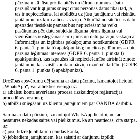
pārziņam kā jūsu profila attēls un tālruņa numurs. Datu
pārziņš var lūgt jums sniegt citus personas datus tikai tad, ja
tas ir nepieciešams, lai atbildētu uz jūsu jautājumu vai risinātu
jautājumu, uz kuru attiecas saziņa. Atkarībā no situācijas datu
apstrādes tiesiskais pamats būs nepieciešamība veikt
pasākumus pēc datu subjekta lūguma pirms līguma vai
vienošanās noslēgšanas starp jums un datu pārziņu saskaņā ar
Informācijas un izglītības pakalpojumu noteikumiem (GDPR
6. panta 1. punkta b) apakšpunkts); un citos gadījumos – datu
pārziņa leģitīmās intereses (GDPR 6. panta 1. punkta f)
apakšpunkts), kas izpaužas kā nepieciešamība atrisināt ziņoto
jautājumu, kas saistīts ar datu pārziņa uzņēmējdarbību (GDPR
6. panta 1. punkta f) apakšpunkts).
Drošības apsvērumu dēļ saruna ar datu pārziņu, izmantojot lietotni
„WhatsApp“, var attiekties vienīgi uz:
a) atbalstu konta atvēršanas procesā (izskaidrojot reģistrācijas
procedūras posmus);
b) atbilžu sniegšanu uz klientu jautājumiem par OANDA darbību.
Saruna ar datu pārziņu, izmantojot WhatsApp lietotni, nekad
nesaturēs nekādas saites vai pielikumus, kā arī neattiecas, cita starpā,
uz:
a) jūsu līdzekļu atlikumu naudas kontā;
b) jebkādiem jautājumiem, kas saistīti ar darījumu izpildi;