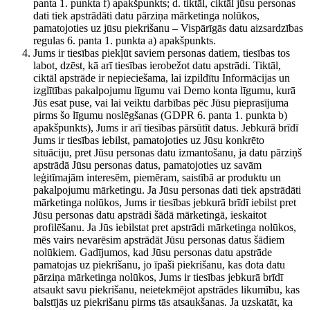
panta 1. punkta f) apakšpunkts; d. tiktāl, ciktāl jūsu personas
dati tiek apstrādāti datu pārziņa mārketinga nolūkos,
pamatojoties uz jūsu piekrišanu – Vispārīgās datu aizsardzības
regulas 6. panta 1. punkta a) apakšpunkts.
Jums ir tiesības piekļūt saviem personas datiem, tiesības tos
labot, dzēst, kā arī tiesības ierobežot datu apstrādi. Tiktāl,
ciktāl apstrāde ir nepieciešama, lai izpildītu Informācijas un
izglītības pakalpojumu līgumu vai Demo konta līgumu, kurā
Jūs esat puse, vai lai veiktu darbības pēc Jūsu pieprasījuma
pirms šo līgumu noslēgšanas (GDPR 6. panta 1. punkta b)
apakšpunkts), Jums ir arī tiesības pārsūtīt datus. Jebkurā brīdī
Jums ir tiesības iebilst, pamatojoties uz Jūsu konkrēto
situāciju, pret Jūsu personas datu izmantošanu, ja datu pārziņš
apstrādā Jūsu personas datus, pamatojoties uz savām
leģitīmajām interesēm, piemēram, saistībā ar produktu un
pakalpojumu mārketingu. Ja Jūsu personas dati tiek apstrādāti
mārketinga nolūkos, Jums ir tiesības jebkurā brīdī iebilst pret
Jūsu personas datu apstrādi šādā mārketingā, ieskaitot
profilēšanu. Ja Jūs iebilstat pret apstrādi mārketinga nolūkos,
mēs vairs nevarēsim apstrādāt Jūsu personas datus šādiem
nolūkiem. Gadījumos, kad Jūsu personas datu apstrāde
pamatojas uz piekrišanu, jo īpaši piekrišanu, kas dota datu
pārziņa mārketinga nolūkos, Jums ir tiesības jebkurā brīdī
atsaukt savu piekrišanu, neietekmējot apstrādes likumību, kas
balstījās uz piekrišanu pirms tās atsaukšanas. Ja uzskatāt, ka