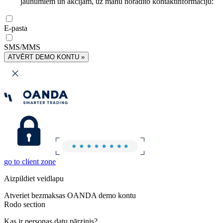
jaunumiem un akcijām, uz manu norādīto kontaktinformāciju:
E-pasta
SMS/MMS
ATVĒRT DEMO KONTU »
go to client zone
Aizpildiet veidlapu
Atveriet bezmaksas OANDA demo kontu
Rodo section
Kas ir personas datu pārzinis?