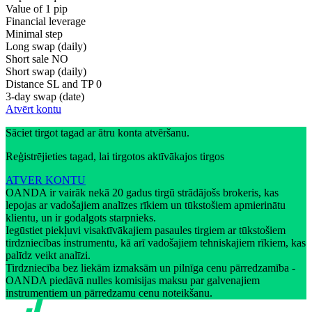
Value of 1 pip
Financial leverage
Minimal step
Long swap (daily)
Short sale
NO
Short swap (daily)
Distance SL and TP
0
3-day swap (date)
Atvērt kontu
Sāciet tirgot tagad ar ātru konta atvēršanu.
Reģistrējieties tagad, lai tirgotos aktīvākajos tirgos
ATVER KONTU
OANDA ir vairāk nekā 20 gadus tirgū strādājošs brokeris, kas
lepojas ar vadošajiem analīzes rīkiem un tūkstošiem apmierinātu
klientu, un ir godalgots starpnieks.
Iegūstiet piekļuvi visaktīvākajiem pasaules tirgiem ar tūkstošiem
tirdzniecības instrumentu, kā arī vadošajiem tehniskajiem rīkiem, kas
palīdz veikt analīzi.
Tirdzniecība bez liekām izmaksām un pilnīga cenu pārredzamība -
OANDA piedāvā nulles komisijas maksu par galvenajiem
instrumentiem un pārredzamu cenu noteikšanu.