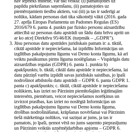
nav iepriekš minētie, var tikt veikta: (i) pamatojoties uz
papildu piekrišanas saņemšanu, (ii) pamatojoties uz
piemērojamiem tiesību aktiem, vai (iii) ja tas ir saderīgi ar
nolūku, kādam personas dati tika sākotnēji vākti (2016. gada
27. aprīļa Eiropas Parlamenta un Padomes Regulas (ES)
2016/679 6. panta 4. punkts par fizisko personu aizsardzību
attiecībā uz personas datu apstrādi un šādu datu brīvu apriti un
ar ko atceļ Direktīvu 95/46/EK (turpmāk – „GDPR”).
Jūsu personas datu apstrādes juridiskais pamats ir: a. tiktāl,
ciktāl apstrāde ir nepieciešama, lai izpildītu Informācijas un
izglītības pakalpojumu līgumu vai Demo konta līgumu, kā arī
veiktu pasākumus pirms līguma noslēgšanas – Vispārīgās datu
aizsardzības regulas (GDPR) 6. panta 1. punkta b)
apakšpunkts; b. tiktāl, ciktāl datu apstrāde ir nepieciešama, lai
datu pārziņš varētu izpildīt savas juridiskās saistības, jo īpaši
nodrošinot atbilstošu datu apstrādi – GDPR 6. panta GDPR 1.
panta c) apakšpunkts; c. tiktāl, ciktāl apstrāde ir nepieciešama
nolūkiem, kas izriet no Pārzinim piemītošajām leģitīmajām
interesēm, piemēram, veicot nepieciešamos norēķinus un
izvirzot prasības, kas izriet no noslēgtā Informācijas un
izglītības pakalpojumu līguma vai Demo konta līguma,
drošības nodrošināšanai, krāpšanas novēršanai vai Pārzinim
tiešā mārketinga nolūkos, vai saziņai ar jums, ja tas ir
pamatots, jo īpaši, ņemot vērā no jums saņemto pieprasījumu
un Pārzinim veiktās uzņēmējdarbības apjomu – GDPR 6.