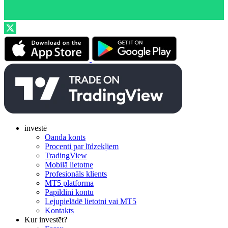
investē
Oanda konts
Procenti par līdzekļiem
TradingView
Mobilā lietotne
Profesionāls klients
MT5 platforma
Papildini kontu
Lejupielādē lietotni vai MT5
Kontakts
Kur investēt?