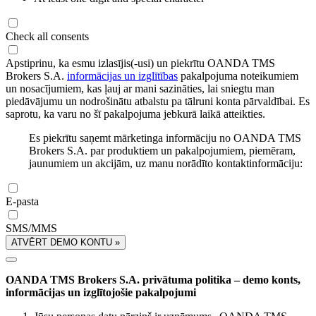
Check all consents
Apstiprinu, ka esmu izlasījis(-usi) un piekrītu OANDA TMS
Brokers S.A.
informācijas un izglītības
pakalpojuma noteikumiem
un nosacījumiem, kas ļauj ar mani sazināties, lai sniegtu man
piedāvājumu un nodrošinātu atbalstu pa tālruni konta pārvaldībai. Es
saprotu, ka varu no šī pakalpojuma jebkurā laikā atteikties.
Es piekrītu saņemt mārketinga informāciju no OANDA TMS
Brokers S.A. par produktiem un pakalpojumiem, piemēram,
jaunumiem un akcijām, uz manu norādīto kontaktinformāciju:
E-pasta
SMS/MMS
ATVĒRT DEMO KONTU »
OANDA TMS Brokers S.A. privātuma politika – demo konts,
informācijas un izglītojošie pakalpojumi