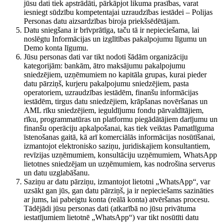
jūsu dati tiek apstrādāti, pārkāpjot likuma prasības, varat
iesniegt sūdzību kompetentajai uzraudzības iestādei – Polijas
Personas datu aizsardzības biroja priekšsēdētājam.
Datu sniegšana ir brīvprātīga, taču tā ir nepieciešama, lai
noslēgtu Informācijas un izglītības pakalpojumu līgumu un
Demo konta līgumu.
Jūsu personas dati var tikt nodoti šādām organizāciju
kategorijām: bankām, ātro maksājumu pakalpojumu
sniedzējiem, uzņēmumiem no kapitāla grupas, kurai pieder
datu pārziņš, kurjeru pakalpojumu sniedzējiem, pasta
operatoriem, uzraudzības iestādēm, finanšu informācijas
iestādēm, tirgus datu sniedzējiem, krāpšanas novēršanas un
AML rīku sniedzējiem, ieguldījumu fondu pārvaldītājiem,
rīku, programmatūras un platformu piegādātājiem darījumu un
finanšu operāciju apkalpošanai, kas tiek veiktas Pamatlīguma
īstenošanas gaitā, kā arī komerciālās informācijas nosūtīšanai,
izmantojot elektronisko saziņu, juridiskajiem konsultantiem,
revīzijas uzņēmumiem, konsultāciju uzņēmumiem, WhatsApp
lietotnes sniedzējam un uzņēmumiem, kas nodrošina serverus
un datu uzglabāšanu.
Saziņu ar datu pārziņu, izmantojot lietotni „WhatsApp“, var
uzsākt gan jūs, gan datu pārziņš, ja ir nepieciešams sazināties
ar jums, lai pabeigtu konta (reālā konta) atvēršanas procesu.
Tādējādi jūsu personas dati (atkarībā no jūsu privātuma
iestatījumiem lietotnē „WhatsApp“) var tikt nosūtīti datu