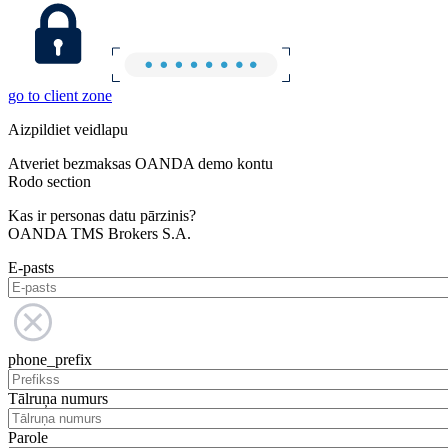
go to client zone
Aizpildiet veidlapu
Atveriet bezmaksas OANDA demo kontu
Rodo section
Kas ir personas datu pārzinis?
OANDA TMS Brokers S.A.
E-pasts
phone_prefix
Tālruņa numurs
Parole