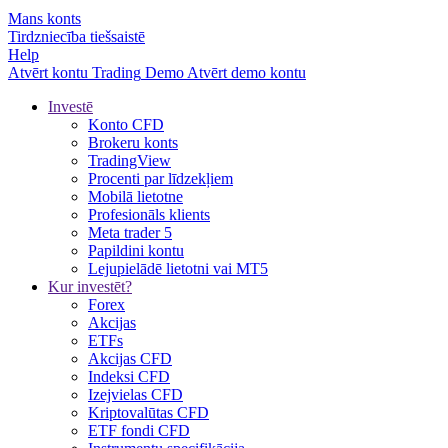
Mans konts
Tirdzniecība tiešsaistē
Help
Atvērt kontu
Trading
Demo
Atvērt demo kontu
Investē
Konto CFD
Brokeru konts
TradingView
Procenti par līdzekļiem
Mobilā lietotne
Profesionāls klients
Meta trader 5
Papildini kontu
Lejupielādē lietotni vai MT5
Kur investēt?
Forex
Akcijas
ETFs
Akcijas CFD
Indeksi CFD
Izejvielas CFD
Kriptovalūtas CFD
ETF fondi CFD