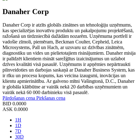
Danaher Corp
Danaher Corp ir atzīts globāls zinātnes un tehnoloģiju uzņēmums,
kas specializējas inovatīvu produktu un pakalpojumu projektēšanā,
ražošanā un tirdzniecībā dažādām nozarēm. Uzņēmuma portfelī ir
vadošie zīmoli, piemēram, Beckman Coulter, Cepheid, Leica
Microsystems, Pall un Hach, ar uzsvaru uz dzīvības zinātnēm,
diagnostiku un vides un pielietotajiem risinājumiem. Danaher misija
ir palīdzēt klientiem risināt sarežģītus izaicinājumus un uzlabot
dzīves kvalitāti visā pasaulē. Uzņēmums ir apņēmies nepārtraukti
pilnveidoties un darbojas saskaņā ar Danaher Business System, kas
ir rīku un procesu kopums, kas veicina izaugsmi, inovācijas un
klientu apmierinātību. Ar galveno mītni Vašingtonā, D.C., Danaher
ir globāla klātbūtne ar vairāk nekā 20 darbības uzņēmumiem un
vairāk nekā 60 000 darbinieku visā pasaulē.
Pārdošanas cena
Pirkšanas cena
BID
0.0000
ASK
0.0000
1H
1D
7D
30D