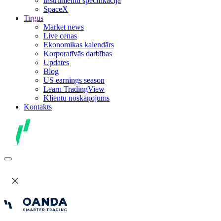
Instrumentu specifikācija
SpaceX
Tirgus
Market news
Live cenas
Ekonomikas kalendārs
Korporatīvās darbības
Updates
Blog
US earnings season
Learn TradingView
Klientu noskaņojums
Kontakts