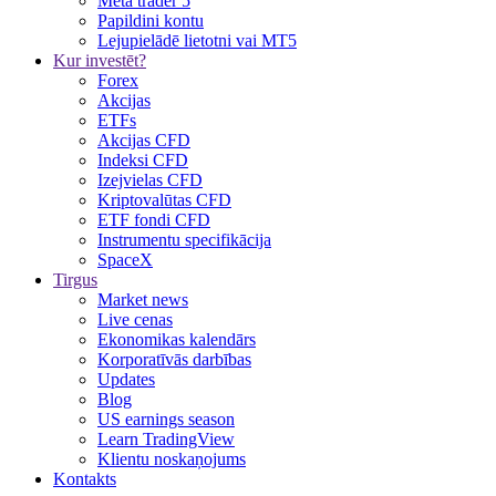
Meta trader 5
Papildini kontu
Lejupielādē lietotni vai MT5
Kur investēt?
Forex
Akcijas
ETFs
Akcijas CFD
Indeksi CFD
Izejvielas CFD
Kriptovalūtas CFD
ETF fondi CFD
Instrumentu specifikācija
SpaceX
Tirgus
Market news
Live cenas
Ekonomikas kalendārs
Korporatīvās darbības
Updates
Blog
US earnings season
Learn TradingView
Klientu noskaņojums
Kontakts