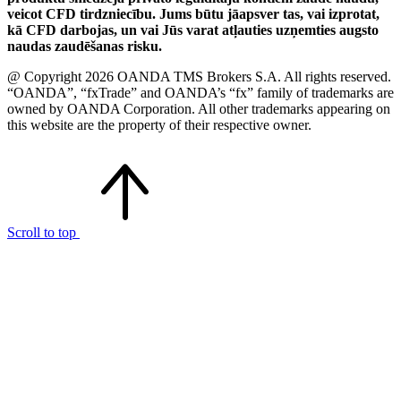
veicot CFD tirdzniecību. Jums būtu jāapsver tas, vai izprotat,
kā CFD darbojas, un vai Jūs varat atļauties uzņemties augsto
naudas zaudēšanas risku.
@ Copyright 2026 OANDA TMS Brokers S.A. All rights reserved.
“OANDA”, “fxTrade” and OANDA’s “fx” family of trademarks are
owned by OANDA Corporation. All other trademarks appearing on
this website are the property of their respective owner.
Scroll to top