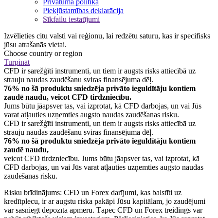
Privātuma politika
Piekļūstamības deklarācija
Sīkfailu iestatījumi
Izvēlieties citu valsti vai reģionu, lai redzētu saturu, kas ir specifisks
jūsu atrašanās vietai.
Choose country or region
Turpināt
CFD ir sarežģīti instrumenti, un tiem ir augsts risks attiecībā uz
strauju naudas zaudēšanu sviras finansējuma dēļ.
76% no šā produktu sniedzēja privāto ieguldītāju kontiem
zaudē naudu, veicot CFD tirdzniecību.
Jums būtu jāapsver tas, vai izprotat, kā CFD darbojas, un vai Jūs
varat atļauties uzņemties augsto naudas zaudēšanas risku.
CFD ir sarežģīti instrumenti, un tiem ir augsts risks attiecībā uz
strauju naudas zaudēšanu sviras finansējuma dēļ.
76% no šā produktu sniedzēja privāto ieguldītāju kontiem
zaudē naudu,
veicot CFD tirdzniecību. Jums būtu jāapsver tas, vai izprotat, kā
CFD darbojas, un vai Jūs varat atļauties uzņemties augsto naudas
zaudēšanas risku.
Risku brīdinājums: CFD un Forex darījumi, kas balstīti uz
kredītplecu, ir ar augstu riska pakāpi Jūsu kapitālam, jo zaudējumi
var sasniegt depozīta apmēru. Tāpēc CFD un Forex treidings var