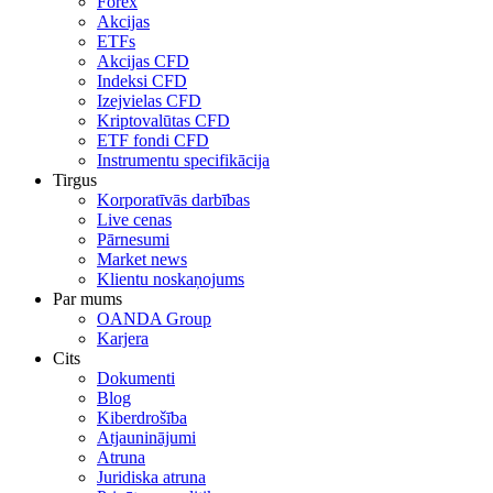
Forex
Akcijas
ETFs
Akcijas CFD
Indeksi CFD
Izejvielas CFD
Kriptovalūtas CFD
ETF fondi CFD
Instrumentu specifikācija
Tirgus
Korporatīvās darbības
Live cenas
Pārnesumi
Market news
Klientu noskaņojums
Par mums
OANDA Group
Karjera
Cits
Dokumenti
Blog
Kiberdrošība
Atjauninājumi
Atruna
Juridiska atruna