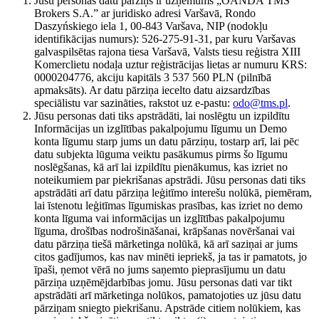
Jūsu personas datu pārziņš ir uzņēmums „OANDA TMS
Brokers S.A.” ar juridisko adresi Varšavā, Rondo
Daszyńskiego iela 1, 00-843 Varšava, NIP (nodokļu
identifikācijas numurs): 526-275-91-31, par kuru Varšavas
galvaspilsētas rajona tiesa Varšavā, Valsts tiesu reģistra XIII
Komerclietu nodaļa uztur reģistrācijas lietas ar numuru KRS:
0000204776, akciju kapitāls 3 537 560 PLN (pilnībā
apmaksāts). Ar datu pārziņa iecelto datu aizsardzības
speciālistu var sazināties, rakstot uz e-pastu:
odo@tms.pl
.
Jūsu personas dati tiks apstrādāti, lai noslēgtu un izpildītu
Informācijas un izglītības pakalpojumu līgumu un Demo
konta līgumu starp jums un datu pārziņu, tostarp arī, lai pēc
datu subjekta lūguma veiktu pasākumus pirms šo līgumu
noslēgšanas, kā arī lai izpildītu pienākumus, kas izriet no
noteikumiem par piekrišanas apstrādi. Jūsu personas dati tiks
apstrādāti arī datu pārziņa leģitīmo interešu nolūkā, piemēram,
lai īstenotu leģitīmas līgumiskas prasības, kas izriet no demo
konta līguma vai informācijas un izglītības pakalpojumu
līguma, drošības nodrošināšanai, krāpšanas novēršanai vai
datu pārziņa tiešā mārketinga nolūkā, kā arī saziņai ar jums
citos gadījumos, kas nav minēti iepriekš, ja tas ir pamatots, jo
īpaši, ņemot vērā no jums saņemto pieprasījumu un datu
pārziņa uzņēmējdarbības jomu. Jūsu personas dati var tikt
apstrādāti arī mārketinga nolūkos, pamatojoties uz jūsu datu
pārziņam sniegto piekrišanu. Apstrāde citiem nolūkiem, kas