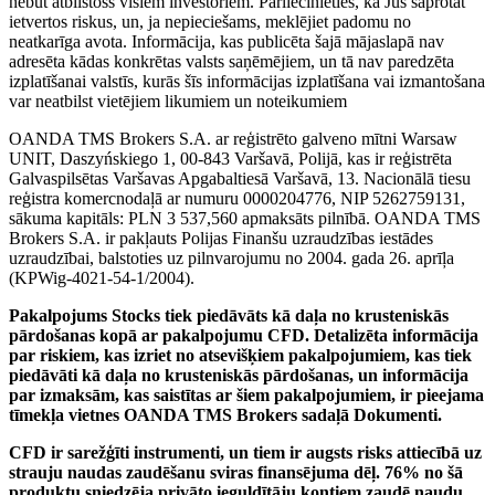
nebūt atbilstošs visiem investoriem. Pārliecinieties, ka Jūs saprotat
ietvertos riskus, un, ja nepieciešams, meklējiet padomu no
neatkarīga avota. Informācija, kas publicēta šajā mājaslapā nav
adresēta kādas konkrētas valsts saņēmējiem, un tā nav paredzēta
izplatīšanai valstīs, kurās šīs informācijas izplatīšana vai izmantošana
var neatbilst vietējiem likumiem un noteikumiem
OANDA TMS Brokers S.A. ar reģistrēto galveno mītni Warsaw
UNIT, Daszyńskiego 1, 00-843 Varšavā, Polijā, kas ir reģistrēta
Galvaspilsētas Varšavas Apgabaltiesā Varšavā, 13. Nacionālā tiesu
reģistra komercnodaļā ar numuru 0000204776, NIP 5262759131,
sākuma kapitāls: PLN 3 537,560 apmaksāts pilnībā. OANDA TMS
Brokers S.A. ir pakļauts Polijas Finanšu uzraudzības iestādes
uzraudzībai, balstoties uz pilnvarojumu no 2004. gada 26. aprīļa
(KPWig-4021-54-1/2004).
Pakalpojums Stocks tiek piedāvāts kā daļa no krusteniskās
pārdošanas kopā ar pakalpojumu CFD. Detalizēta informācija
par riskiem, kas izriet no atsevišķiem pakalpojumiem, kas tiek
piedāvāti kā daļa no krusteniskās pārdošanas, un informācija
par izmaksām, kas saistītas ar šiem pakalpojumiem, ir pieejama
tīmekļa vietnes OANDA TMS Brokers sadaļā Dokumenti.
CFD ir sarežģīti instrumenti, un tiem ir augsts risks attiecībā uz
strauju naudas zaudēšanu sviras finansējuma dēļ. 76% no šā
produktu sniedzēja privāto ieguldītāju kontiem zaudē naudu,