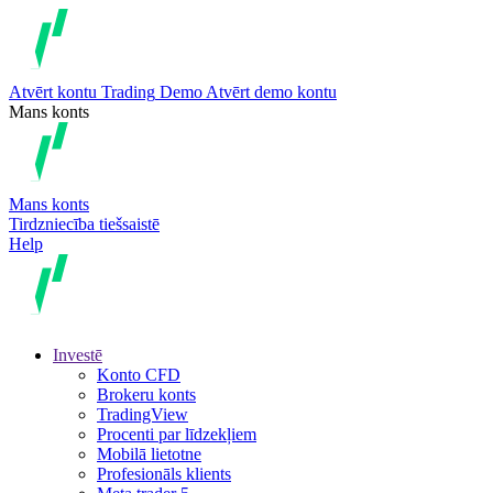
Atvērt kontu
Trading
Demo
Atvērt demo kontu
Mans konts
Mans konts
Tirdzniecība tiešsaistē
Help
Investē
Konto CFD
Brokeru konts
TradingView
Procenti par līdzekļiem
Mobilā lietotne
Profesionāls klients