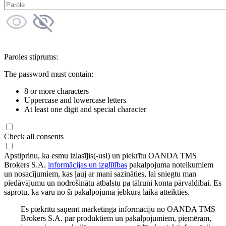
Paroles stiprums:
The password must contain:
8 or more characters
Uppercase and lowercase letters
At least one digit and special character
Check all consents
Apstiprinu, ka esmu izlasījis(-usi) un piekrītu OANDA TMS
Brokers S.A.
informācijas un izglītības
pakalpojuma noteikumiem
un nosacījumiem, kas ļauj ar mani sazināties, lai sniegtu man
piedāvājumu un nodrošinātu atbalstu pa tālruni konta pārvaldībai. Es
saprotu, ka varu no šī pakalpojuma jebkurā laikā atteikties.
Es piekrītu saņemt mārketinga informāciju no OANDA TMS
Brokers S.A. par produktiem un pakalpojumiem, piemēram,