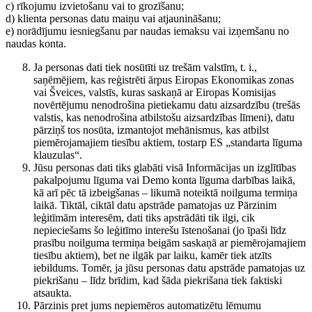
c) rīkojumu izvietošanu vai to grozīšanu;
d) klienta personas datu maiņu vai atjaunināšanu;
e) norādījumu iesniegšanu par naudas iemaksu vai izņemšanu no
naudas konta.
Ja personas dati tiek nosūtīti uz trešām valstīm, t. i.,
saņēmējiem, kas reģistrēti ārpus Eiropas Ekonomikas zonas
vai Šveices, valstīs, kuras saskaņā ar Eiropas Komisijas
novērtējumu nenodrošina pietiekamu datu aizsardzību (trešās
valstis, kas nenodrošina atbilstošu aizsardzības līmeni), datu
pārziņš tos nosūta, izmantojot mehānismus, kas atbilst
piemērojamajiem tiesību aktiem, tostarp ES „standarta līguma
klauzulas“.
Jūsu personas dati tiks glabāti visā Informācijas un izglītības
pakalpojumu līguma vai Demo konta līguma darbības laikā,
kā arī pēc tā izbeigšanas – likumā noteiktā noilguma termiņa
laikā. Tiktāl, ciktāl datu apstrāde pamatojas uz Pārzinim
leģitīmām interesēm, dati tiks apstrādāti tik ilgi, cik
nepieciešams šo leģitīmo interešu īstenošanai (jo īpaši līdz
prasību noilguma termiņa beigām saskaņā ar piemērojamajiem
tiesību aktiem), bet ne ilgāk par laiku, kamēr tiek atzīts
iebildums. Tomēr, ja jūsu personas datu apstrāde pamatojas uz
piekrišanu – līdz brīdim, kad šāda piekrišana tiek faktiski
atsaukta.
Pārzinis pret jums nepiemēros automatizētu lēmumu