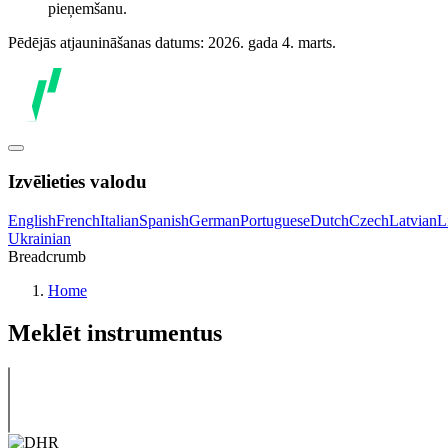
pieņemšanu.
Pēdējās atjaunināšanas datums: 2026. gada 4. marts.
Izvēlieties valodu
English
French
Italian
Spanish
German
Portuguese
Dutch
Czech
Latvian
L
Ukrainian
Breadcrumb
Home
Meklēt instrumentus