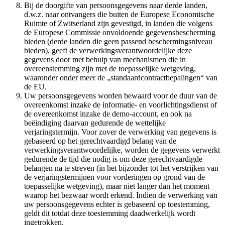
Bij de doorgifte van persoonsgegevens naar derde landen,
d.w.z. naar ontvangers die buiten de Europese Economische
Ruimte of Zwitserland zijn gevestigd, in landen die volgens
de Europese Commissie onvoldoende gegevensbescherming
bieden (derde landen die geen passend beschermingsniveau
bieden), geeft de verwerkingsverantwoordelijke deze
gegevens door met behulp van mechanismen die in
overeenstemming zijn met de toepasselijke wetgeving,
waaronder onder meer de „standaardcontractbepalingen“ van
de EU.
Uw persoonsgegevens worden bewaard voor de duur van de
overeenkomst inzake de informatie- en voorlichtingsdienst of
de overeenkomst inzake de demo-account, en ook na
beëindiging daarvan gedurende de wettelijke
verjaringstermijn. Voor zover de verwerking van gegevens is
gebaseerd op het gerechtvaardigd belang van de
verwerkingsverantwoordelijke, worden de gegevens verwerkt
gedurende de tijd die nodig is om deze gerechtvaardigde
belangen na te streven (in het bijzonder tot het verstrijken van
de verjaringstermijnen voor vorderingen op grond van de
toepasselijke wetgeving), maar niet langer dan het moment
waarop het bezwaar wordt erkend. Indien de verwerking van
uw persoonsgegevens echter is gebaseerd op toestemming,
geldt dit totdat deze toestemming daadwerkelijk wordt
ingetrokken.