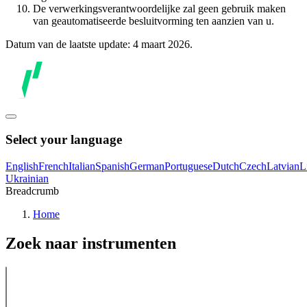
De verwerkingsverantwoordelijke zal geen gebruik maken
van geautomatiseerde besluitvorming ten aanzien van u.
Datum van de laatste update: 4 maart 2026.
Select your language
English
French
Italian
Spanish
German
Portuguese
Dutch
Czech
Latvian
L
Ukrainian
Breadcrumb
Home
Zoek naar instrumenten