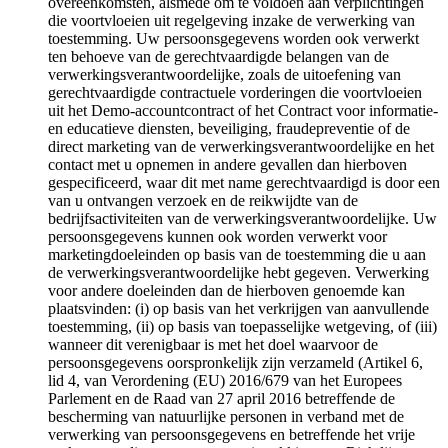
overeenkomsten, alsmede om te voldoen aan verplichtingen
die voortvloeien uit regelgeving inzake de verwerking van
toestemming. Uw persoonsgegevens worden ook verwerkt
ten behoeve van de gerechtvaardigde belangen van de
verwerkingsverantwoordelijke, zoals de uitoefening van
gerechtvaardigde contractuele vorderingen die voortvloeien
uit het Demo-accountcontract of het Contract voor informatie-
en educatieve diensten, beveiliging, fraudepreventie of de
direct marketing van de verwerkingsverantwoordelijke en het
contact met u opnemen in andere gevallen dan hierboven
gespecificeerd, waar dit met name gerechtvaardigd is door een
van u ontvangen verzoek en de reikwijdte van de
bedrijfsactiviteiten van de verwerkingsverantwoordelijke. Uw
persoonsgegevens kunnen ook worden verwerkt voor
marketingdoeleinden op basis van de toestemming die u aan
de verwerkingsverantwoordelijke hebt gegeven. Verwerking
voor andere doeleinden dan de hierboven genoemde kan
plaatsvinden: (i) op basis van het verkrijgen van aanvullende
toestemming, (ii) op basis van toepasselijke wetgeving, of (iii)
wanneer dit verenigbaar is met het doel waarvoor de
persoonsgegevens oorspronkelijk zijn verzameld (Artikel 6,
lid 4, van Verordening (EU) 2016/679 van het Europees
Parlement en de Raad van 27 april 2016 betreffende de
bescherming van natuurlijke personen in verband met de
verwerking van persoonsgegevens en betreffende het vrije