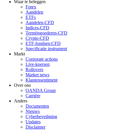
Waar te beleggen
Forex
Aandelen
ETFs
Aandelen-CFD
Indices-CFD
Termijngoederen-CFD
Crypto-CFD
ETF-fondsen-CFD
Specificatie instrument
Markt
Corporate actions
Live-koersen
Rollovers
Market news
Klantensentiment
Over ons
OANDA Group
Carrière
Anders
Documenten
Nieuws
Cyberbeveiliging
Updates
Disclaimer