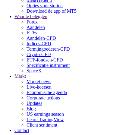
MetaTrader 5
Opties voor storten
Download de app of MT5
Waar te beleggen
Forex
Aandelen
ETFs
Aandelen-CFD
Indices-CFD
Termijngoederen-CFD
Crypto-CFD
ETF-fondsen-CFD
Specificatie instrument
SpaceX
Markt
Market news
Live-koersen
Economische agenda
Corporate actions
Updates
Blog
US earnings season
Learn TradingView
Client sentiment
Contact