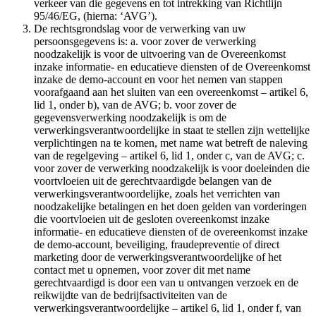
verkeer van die gegevens en tot intrekking van Richtlijn
95/46/EG, (hierna: ‘AVG’).
De rechtsgrondslag voor de verwerking van uw
persoonsgegevens is: a. voor zover de verwerking
noodzakelijk is voor de uitvoering van de Overeenkomst
inzake informatie- en educatieve diensten of de Overeenkomst
inzake de demo-account en voor het nemen van stappen
voorafgaand aan het sluiten van een overeenkomst – artikel 6,
lid 1, onder b), van de AVG; b. voor zover de
gegevensverwerking noodzakelijk is om de
verwerkingsverantwoordelijke in staat te stellen zijn wettelijke
verplichtingen na te komen, met name wat betreft de naleving
van de regelgeving – artikel 6, lid 1, onder c, van de AVG; c.
voor zover de verwerking noodzakelijk is voor doeleinden die
voortvloeien uit de gerechtvaardigde belangen van de
verwerkingsverantwoordelijke, zoals het verrichten van
noodzakelijke betalingen en het doen gelden van vorderingen
die voortvloeien uit de gesloten overeenkomst inzake
informatie- en educatieve diensten of de overeenkomst inzake
de demo-account, beveiliging, fraudepreventie of direct
marketing door de verwerkingsverantwoordelijke of het
contact met u opnemen, voor zover dit met name
gerechtvaardigd is door een van u ontvangen verzoek en de
reikwijdte van de bedrijfsactiviteiten van de
verwerkingsverantwoordelijke – artikel 6, lid 1, onder f, van