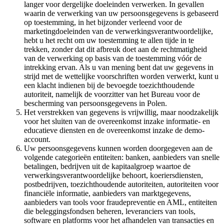
langer voor dergelijke doeleinden verwerken. In gevallen
waarin de verwerking van uw persoonsgegevens is gebaseerd
op toestemming, in het bijzonder verleend voor de
marketingdoeleinden van de verwerkingsverantwoordelijke,
hebt u het recht om uw toestemming te allen tijde in te
trekken, zonder dat dit afbreuk doet aan de rechtmatigheid
van de verwerking op basis van de toestemming vóór de
intrekking ervan. Als u van mening bent dat uw gegevens in
strijd met de wettelijke voorschriften worden verwerkt, kunt u
een klacht indienen bij de bevoegde toezichthoudende
autoriteit, namelijk de voorzitter van het Bureau voor de
bescherming van persoonsgegevens in Polen.
Het verstrekken van gegevens is vrijwillig, maar noodzakelijk
voor het sluiten van de overeenkomst inzake informatie- en
educatieve diensten en de overeenkomst inzake de demo-
account.
Uw persoonsgegevens kunnen worden doorgegeven aan de
volgende categorieën entiteiten: banken, aanbieders van snelle
betalingen, bedrijven uit de kapitaalgroep waartoe de
verwerkingsverantwoordelijke behoort, koeriersdiensten,
postbedrijven, toezichthoudende autoriteiten, autoriteiten voor
financiële informatie, aanbieders van marktgegevens,
aanbieders van tools voor fraudepreventie en AML, entiteiten
die beleggingsfondsen beheren, leveranciers van tools,
software en platforms voor het afhandelen van transacties en