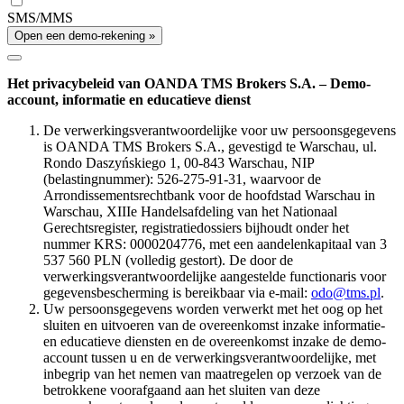
SMS/MMS
Open een demo-rekening »
Het privacybeleid van OANDA TMS Brokers S.A. – Demo-
account, informatie en educatieve dienst
De verwerkingsverantwoordelijke voor uw persoonsgegevens
is OANDA TMS Brokers S.A., gevestigd te Warschau, ul.
Rondo Daszyńskiego 1, 00-843 Warschau, NIP
(belastingnummer): 526-275-91-31, waarvoor de
Arrondissementsrechtbank voor de hoofdstad Warschau in
Warschau, XIIIe Handelsafdeling van het Nationaal
Gerechtsregister, registratiedossiers bijhoudt onder het
nummer KRS: 0000204776, met een aandelenkapitaal van 3
537 560 PLN (volledig gestort). De door de
verwerkingsverantwoordelijke aangestelde functionaris voor
gegevensbescherming is bereikbaar via e-mail:
odo@tms.pl
.
Uw persoonsgegevens worden verwerkt met het oog op het
sluiten en uitvoeren van de overeenkomst inzake informatie-
en educatieve diensten en de overeenkomst inzake de demo-
account tussen u en de verwerkingsverantwoordelijke, met
inbegrip van het nemen van maatregelen op verzoek van de
betrokkene voorafgaand aan het sluiten van deze