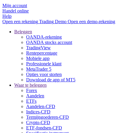
Mijn account
Handel online
Help
Open een rekening
Trading
Demo
Open een demo-rekening
Beleggen
OANDA-rekening
OANDA stocks account
TradingView
Rentepercentage
Mobiele app
Professionele klant
MetaTrader 5
Opties voor storten
Download de app of MT5
Waar te beleggen
Forex
Aandelen
ETFs
Aandelen-CFD
Indices-CFD
Termijngoederen-CFD
Crypto-CFD
ETF-fondsen-CFD