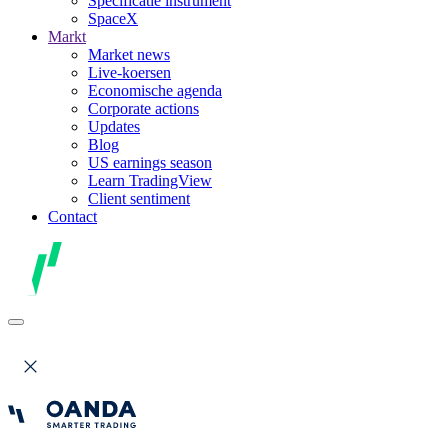
Specificatie instrument
SpaceX
Markt
Market news
Live-koersen
Economische agenda
Corporate actions
Updates
Blog
US earnings season
Learn TradingView
Client sentiment
Contact