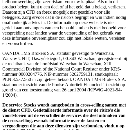
hefboomwerking zijn zeer riskant voor uw kapitaal. Als u in dit
product belegt, kunt u een deel of al het geld dat u belegt, verliezen.
Daarom zijn CFD en forex mogelijk niet geschikt voor alle
beleggers. Zorg ervoor dat u de risico's begrijpt en win indien nodig
onafhankelijk advies in. De informatie op deze website is niet
gericht aan ontvangers van een bepaald land en is niet bedoeld voor
verspreiding naar landen waar de verspreiding of het gebruik van
deze informatie onverenigbaar zou zijn met lokale wetten, vereisten
en voorschriften.
OANDA TMS Brokers S.A. statutair gevestigd te Warschau,
Warsaw UNIT, Daszyńskiego 1, 00-843 Warschau, geregistreerd bij
de rechtbank van de hoofdstad Warschau in Warschau, XIII
Commercial Division of the National Court Register onder KRS-
nummer 0000204776, NIP-nummer 5262759131, startkapitaal:
PLN 3.537.560 in zijn geheel betaald. OANDA TMS Brokers S.A.
staat onder toezicht van de Poolse Autoriteit Financieel Toezicht op
grond van een toestemming van 26 april 2004 (KPWiG-4021-54-
1/2004).
De service Stocks wordt aangeboden in cross-selling samen met
de dienst CFD. Gedetailleerde informatie over de risico's die
voortvloeien uit de verschillende services die deel uitmaken van
de cross-selling, evenals informatie over de kosten en
vergoedingen die aan deze diensten zijn verbonden, vindt u op