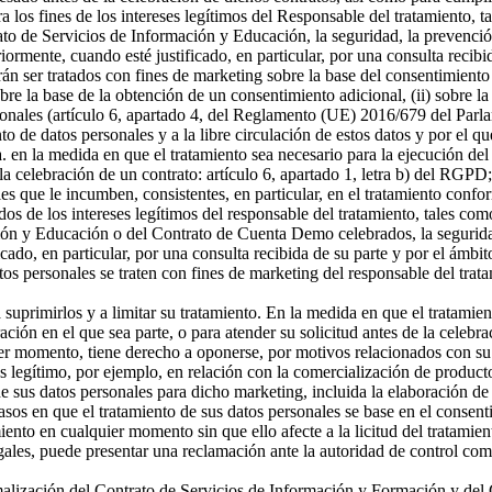
a los fines de los intereses legítimos del Responsable del tratamiento, t
o de Servicios de Información y Educación, la seguridad, la prevención
riormente, cuando esté justificado, en particular, por una consulta recibi
án ser tratados con fines de marketing sobre la base del consentimiento
sobre la base de la obtención de un consentimiento adicional, (ii) sobre la
rsonales (artículo 6, apartado 4, del Reglamento (UE) 2016/679 del Parl
ento de datos personales y a la libre circulación de estos datos y por e
 a. en la medida en que el tratamiento sea necesario para la ejecución 
celebración de un contrato: artículo 6, apartado 1, letra b) del RGPD; 
s que le incumben, consistentes, en particular, en el tratamiento confor
os de los intereses legítimos del responsable del tratamiento, tales como 
ón y Educación o del Contrato de Cuenta Demo celebrados, la seguridad,
icado, en particular, por una consulta recibida de su parte y por el ámbi
tos personales se traten con fines de marketing del responsable del tra
a suprimirlos y a limitar su tratamiento. En la medida en que el tratamie
n en el que sea parte, o para atender su solicitud antes de la celebrac
er momento, tiene derecho a oponerse, por motivos relacionados con su si
és legítimo, por ejemplo, en relación con la comercialización de producto
 sus datos personales para dicho marketing, incluida la elaboración de p
asos en que el tratamiento de sus datos personales se base en el consenti
miento en cualquier momento sin que ello afecte a la licitud del tratamie
egales, puede presentar una reclamación ante la autoridad de control com
ormalización del Contrato de Servicios de Información y Formación y d