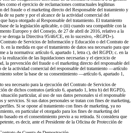
ales como el ejercicio de reclamaciones contractuales legítimas
 del fraude o el marketing directo del Responsable del tratamiento y
da de su parte y por el alcance de la actividad comercial del
 que haya otorgado al Responsable del tratamiento. El tratamiento
 base de la legislación aplicable, o (iii) cuando sea compatible con la
amento Europeo y del Consejo, de 27 de abril de 2016, relativo a la
l que se deroga la Directiva 95/46/CE, en lo sucesivo, «RGPD»).
del Contrato de Servicios de Información y Educación o del Contrato de
b. en la medida en que el tratamiento de datos sea necesario para que
me a la normativa: artículo 6, apartado 1, letra c), del RGPD; c. en la
la realización de las liquidaciones necesarias y el ejercicio de
 la prevención del fraude o el marketing directo del responsable del
to de la actividad comercial del responsable del tratamiento —artículo
tamiento sobre la base de su consentimiento —artículo 6, apartado 1,
nto sea necesario para la ejecución del Contrato de Servicios de
ión de dichos contratos (artículo 6, apartado 1, letra b) del RGPD),
tuación particular, al uso de sus datos personales si el responsable
s y servicios. Si sus datos personales se tratan con fines de marketing,
erfiles. Si se opone al tratamiento con fines de marketing, ya no
miento, en particular el otorgado para los fines de marketing del
nto basado en el consentimiento previo a su retirada. Si considera que
petente, es decir, ante el Presidente de la Oficina de Protección de
el Contrato de Cuenta de Demostración.