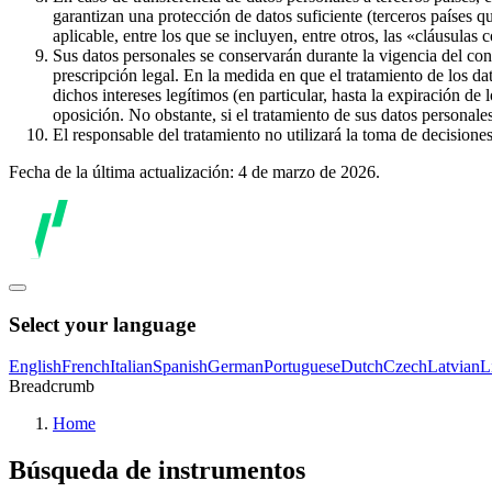
garantizan una protección de datos suficiente (terceros países q
aplicable, entre los que se incluyen, entre otros, las «cláusulas
Sus datos personales se conservarán durante la vigencia del con
prescripción legal. En la medida en que el tratamiento de los dat
dichos intereses legítimos (en particular, hasta la expiración de
oposición. No obstante, si el tratamiento de sus datos personal
El responsable del tratamiento no utilizará la toma de decision
Fecha de la última actualización: 4 de marzo de 2026.
Select your language
English
French
Italian
Spanish
German
Portuguese
Dutch
Czech
Latvian
L
Breadcrumb
Home
Búsqueda de instrumentos