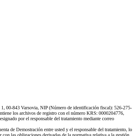
, 00-843 Varsovia, NIP (Número de identificación fiscal): 526-275-
, mantiene los archivos de registro con el número KRS: 0000204776,
esignado por el responsable del tratamiento mediante correo
uenta de Demostración entre usted y el responsable del tratamiento, lo
 con las obligaciones derivadas de la normativa relativa a la gestión