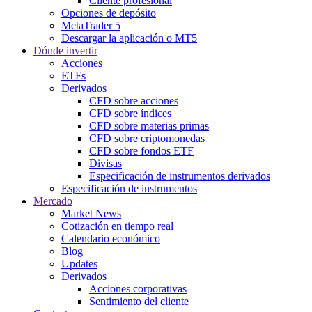
Cliente profesional
Opciones de depósito
MetaTrader 5
Descargar la aplicación o MT5
Dónde invertir
Acciones
ETFs
Derivados
CFD sobre acciones
CFD sobre índices
CFD sobre materias primas
CFD sobre criptomonedas
CFD sobre fondos ETF
Divisas
Especificación de instrumentos derivados
Especificación de instrumentos
Mercado
Market News
Cotización en tiempo real
Calendario económico
Blog
Updates
Derivados
Acciones corporativas
Sentimiento del cliente