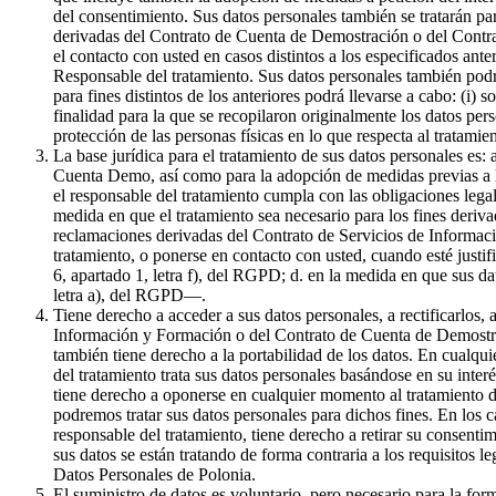
del consentimiento. Sus datos personales también se tratarán par
derivadas del Contrato de Cuenta de Demostración o del Contrat
el contacto con usted en casos distintos a los especificados ante
Responsable del tratamiento. Sus datos personales también podr
para fines distintos de los anteriores podrá llevarse a cabo: (i) 
finalidad para la que se recopilaron originalmente los datos pe
protección de las personas físicas en lo que respecta al tratami
La base jurídica para el tratamiento de sus datos personales es:
Cuenta Demo, así como para la adopción de medidas previas a la 
el responsable del tratamiento cumpla con las obligaciones legale
medida en que el tratamiento sea necesario para los fines derivad
reclamaciones derivadas del Contrato de Servicios de Informaci
tratamiento, o ponerse en contacto con usted, cuando esté justif
6, apartado 1, letra f), del RGPD; d. en la medida en que sus da
letra a), del RGPD—.
Tiene derecho a acceder a sus datos personales, a rectificarlos, 
Información y Formación o del Contrato de Cuenta de Demostració
también tiene derecho a la portabilidad de los datos. En cualqui
del tratamiento trata sus datos personales basándose en su inter
tiene derecho a oponerse en cualquier momento al tratamiento de
podremos tratar sus datos personales para dichos fines. En los c
responsable del tratamiento, tiene derecho a retirar su consenti
sus datos se están tratando de forma contraria a los requisitos l
Datos Personales de Polonia.
El suministro de datos es voluntario, pero necesario para la f