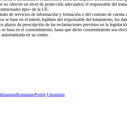
ue no ofrecen un nivel de protección adecuado), el responsable del trat
 contractuales tipo» de la UE.
trato de servicios de información y formación o del contrato de cuenta d
os se base en el interés legítimo del responsable del tratamiento, los da
 los plazos de prescripción de las reclamaciones previstos en la legislac
es se basa en el consentimiento, hasta que dicho consentimiento sea efec
es automatizada en su contra.
ithuanian
Romanian
Polish
Ukrainian