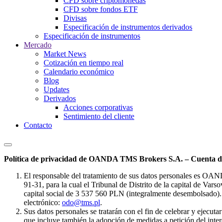
CFD sobre criptomonedas
CFD sobre fondos ETF
Divisas
Especificación de instrumentos derivados
Especificación de instrumentos
Mercado
Market News
Cotización en tiempo real
Calendario económico
Blog
Updates
Derivados
Acciones corporativas
Sentimiento del cliente
Contacto
Política de privacidad de OANDA TMS Brokers S.A. – Cuenta de
El responsable del tratamiento de sus datos personales es OA
91-31, para la cual el Tribunal de Distrito de la capital de Va
capital social de 3 537 560 PLN (integralmente desembolsado). 
electrónico:
odo@tms.pl
.
Sus datos personales se tratarán con el fin de celebrar y ejecut
que incluye también la adopción de medidas a petición del intere