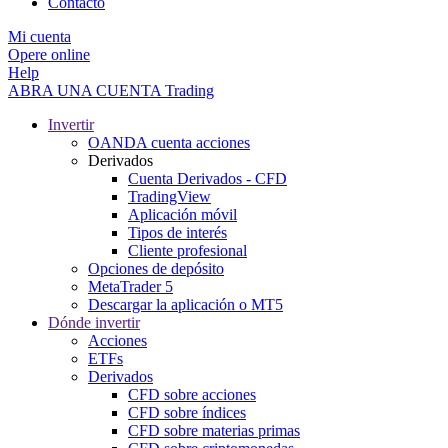
Contacto
Mi cuenta
Opere online
Help
ABRA UNA CUENTA
Trading
Invertir
OANDA cuenta acciones
Derivados
Cuenta Derivados - CFD
TradingView
Aplicación móvil
Tipos de interés
Cliente profesional
Opciones de depósito
MetaTrader 5
Descargar la aplicación o MT5
Dónde invertir
Acciones
ETFs
Derivados
CFD sobre acciones
CFD sobre índices
CFD sobre materias primas