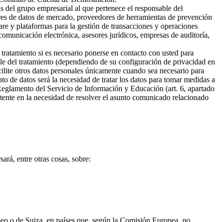
s del grupo empresarial al que pertenece el responsable del
ores de datos de mercado, proveedores de herramientas de prevención
are y plataformas para la gestión de transacciones y operaciones
omunicación electrónica, asesores jurídicos, empresas de auditoría,
 tratamiento si es necesario ponerse en contacto con usted para
ble del tratamiento (dependiendo de su configuración de privacidad en
cilite otros datos personales únicamente cuando sea necesario para
ento de datos será la necesidad de tratar los datos para tomar medidas a
 Reglamento del Servicio de Información y Educación (art. 6, apartado
sistente en la necesidad de resolver el asunto comunicado relacionado
ará, entre otras cosas, sobre:
opeo o de Suiza, en países que, según la Comisión Europea, no