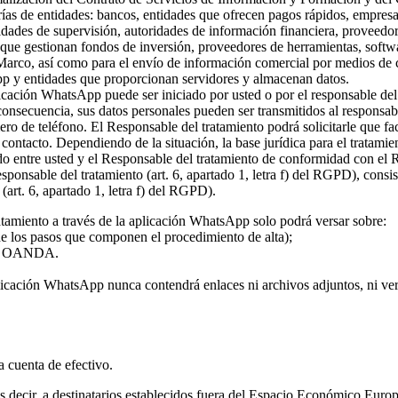
rías de entidades: bancos, entidades que ofrecen pagos rápidos, empresa
ridades de supervisión, autoridades de información financiera, proveed
s que gestionan fondos de inversión, proveedores de herramientas, softw
 Marco, así como para el envío de información comercial por medios de c
pp y entidades que proporcionan servidores y almacenan datos.
plicación WhatsApp puede ser iniciado por usted o por el responsable del
 consecuencia, sus datos personales pueden ser transmitidos al responsa
ro de teléfono. El Responsable del tratamiento podrá solicitarle que fa
l contacto. Dependiendo de la situación, la base jurídica para el tratami
rdo entre usted y el Responsable del tratamiento de conformidad con el
 responsable del tratamiento (art. 6, apartado 1, letra f) del RGPD), con
(art. 6, apartado 1, letra f) del RGPD).
atamiento a través de la aplicación WhatsApp solo podrá versar sobre:
 de los pasos que componen el procedimiento de alta);
o de OANDA.
licación WhatsApp nunca contendrá enlaces ni archivos adjuntos, ni vers
la cuenta de efectivo.
 es decir, a destinatarios establecidos fuera del Espacio Económico Eur