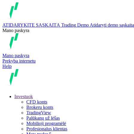
ATIDARYKITE SĄSKAITĄ
Trading
Demo
Atidaryti demo sąskaitą
Mano paskyra
Mano paskyra
Prekyba internetu
Help
Investuok
CFD konts
Brokeru konts
TradingView
Palūkanų už lėšas
Mobilioji programėlė
Profesionalus klientas