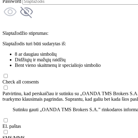
Password
Slaptažodžio stiprumas:
Slaptažodis turi būti sudarytas iš:
8 ar daugiau simbolių
Didžiųjų ir mažųjų raidžių
Bent vieno skaitmenų ir specialiojo simbolio
Check all consents
Patvirtinu, kad perskaičiau ir sutinku su „OANDA TMS Brokers S.A
tvarkymo klausimais pagrindas. Suprantu, kad galiu bet kada šios pasl
Sutinku gauti „OANDA TMS Brokers S.A.” rinkodaros informaciją 
El. paštas
SMS/MMS