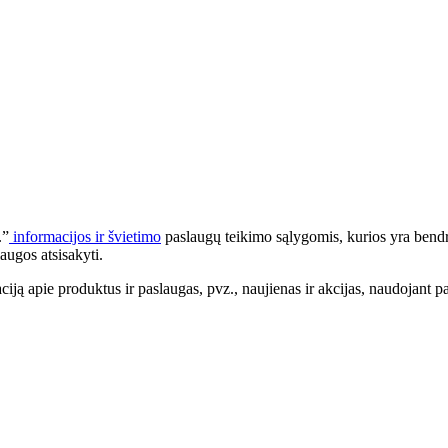
.”
informacijos ir švietimo
paslaugų teikimo sąlygomis, kurios yra bendr
augos atsisakyti.
apie produktus ir paslaugas, pvz., naujienas ir akcijas, naudojant pa