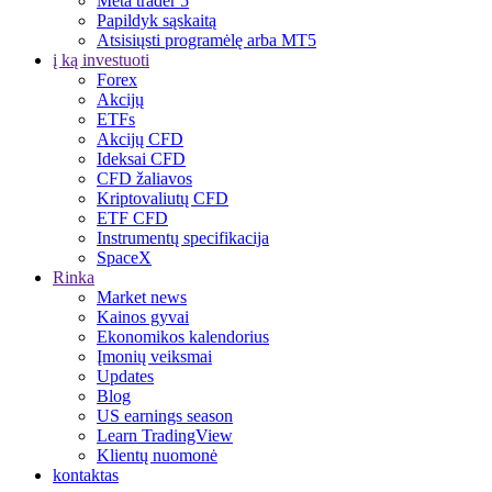
Meta trader 5
Papildyk sąskaitą
Atsisiųsti programėlę arba MT5
į ką investuoti
Forex
Akcijų
ETFs
Akcijų CFD
Ideksai CFD
CFD žaliavos
Kriptovaliutų CFD
ETF CFD
Instrumentų specifikacija
SpaceX
Rinka
Market news
Kainos gyvai
Ekonomikos kalendorius
Įmonių veiksmai
Updates
Blog
US earnings season
Learn TradingView
Klientų nuomonė
kontaktas