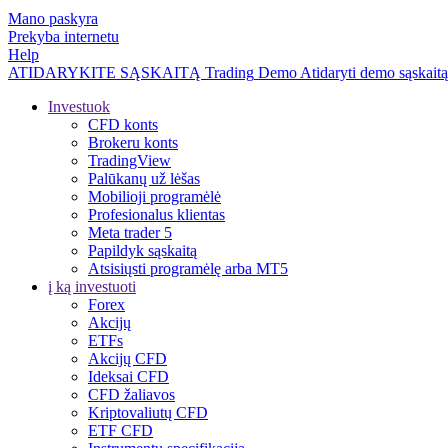
Mano paskyra
Prekyba internetu
Help
ATIDARYKITE SĄSKAITĄ
Trading
Demo
Atidaryti demo sąskaitą
Investuok
CFD konts
Brokeru konts
TradingView
Palūkanų už lėšas
Mobilioji programėlė
Profesionalus klientas
Meta trader 5
Papildyk sąskaitą
Atsisiųsti programėlę arba MT5
į ką investuoti
Forex
Akcijų
ETFs
Akcijų CFD
Ideksai CFD
CFD žaliavos
Kriptovaliutų CFD
ETF CFD