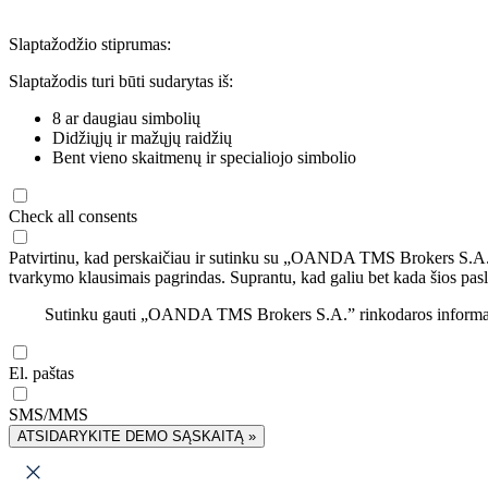
Slaptažodžio stiprumas:
Slaptažodis turi būti sudarytas iš:
8 ar daugiau simbolių
Didžiųjų ir mažųjų raidžių
Bent vieno skaitmenų ir specialiojo simbolio
Check all consents
Patvirtinu, kad perskaičiau ir sutinku su „OANDA TMS Brokers S.A
tvarkymo klausimais pagrindas. Suprantu, kad galiu bet kada šios pasl
Sutinku gauti „OANDA TMS Brokers S.A.” rinkodaros informaciją 
El. paštas
SMS/MMS
ATSIDARYKITE DEMO SĄSKAITĄ »