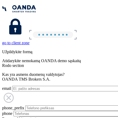
go to client zone
Užpildykite formą
Atidarykite nemokamą OANDA demo sąskaitą
Rodo section
Kas yra asmens duomenų valdytojas?
OANDA TMS Brokers S.A.
email
phone_prefix
phone