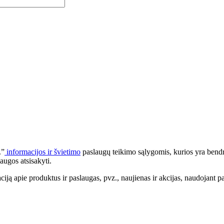
.”
informacijos ir švietimo
paslaugų teikimo sąlygomis, kurios yra bendr
augos atsisakyti.
apie produktus ir paslaugas, pvz., naujienas ir akcijas, naudojant pa