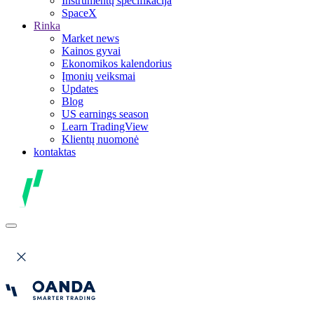
Instrumentų specifikacija
SpaceX
Rinka
Market news
Kainos gyvai
Ekonomikos kalendorius
Įmonių veiksmai
Updates
Blog
US earnings season
Learn TradingView
Klientų nuomonė
kontaktas