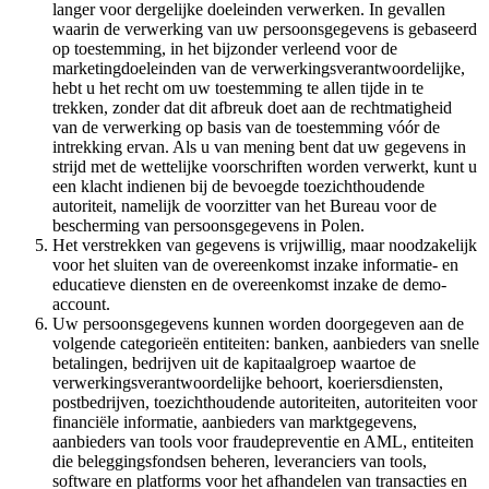
langer voor dergelijke doeleinden verwerken. In gevallen
waarin de verwerking van uw persoonsgegevens is gebaseerd
op toestemming, in het bijzonder verleend voor de
marketingdoeleinden van de verwerkingsverantwoordelijke,
hebt u het recht om uw toestemming te allen tijde in te
trekken, zonder dat dit afbreuk doet aan de rechtmatigheid
van de verwerking op basis van de toestemming vóór de
intrekking ervan. Als u van mening bent dat uw gegevens in
strijd met de wettelijke voorschriften worden verwerkt, kunt u
een klacht indienen bij de bevoegde toezichthoudende
autoriteit, namelijk de voorzitter van het Bureau voor de
bescherming van persoonsgegevens in Polen.
Het verstrekken van gegevens is vrijwillig, maar noodzakelijk
voor het sluiten van de overeenkomst inzake informatie- en
educatieve diensten en de overeenkomst inzake de demo-
account.
Uw persoonsgegevens kunnen worden doorgegeven aan de
volgende categorieën entiteiten: banken, aanbieders van snelle
betalingen, bedrijven uit de kapitaalgroep waartoe de
verwerkingsverantwoordelijke behoort, koeriersdiensten,
postbedrijven, toezichthoudende autoriteiten, autoriteiten voor
financiële informatie, aanbieders van marktgegevens,
aanbieders van tools voor fraudepreventie en AML, entiteiten
die beleggingsfondsen beheren, leveranciers van tools,
software en platforms voor het afhandelen van transacties en