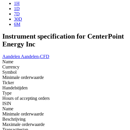
1H
1D
7D
30D
6M
Instrument specification for CenterPoint
Energy Inc
Aandelen
Aandelen-CFD
Name
Currency
Symbol
Minimale orderwaarde
Ticker
Handelstijden
Type
Hours of accepting orders
ISIN
Name
Minimale orderwaarde
Beschrijving
Maximale orderwaarde
Transactiestap