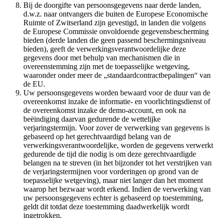
Bij de doorgifte van persoonsgegevens naar derde landen,
d.w.z. naar ontvangers die buiten de Europese Economische
Ruimte of Zwitserland zijn gevestigd, in landen die volgens
de Europese Commissie onvoldoende gegevensbescherming
bieden (derde landen die geen passend beschermingsniveau
bieden), geeft de verwerkingsverantwoordelijke deze
gegevens door met behulp van mechanismen die in
overeenstemming zijn met de toepasselijke wetgeving,
waaronder onder meer de „standaardcontractbepalingen“ van
de EU.
Uw persoonsgegevens worden bewaard voor de duur van de
overeenkomst inzake de informatie- en voorlichtingsdienst of
de overeenkomst inzake de demo-account, en ook na
beëindiging daarvan gedurende de wettelijke
verjaringstermijn. Voor zover de verwerking van gegevens is
gebaseerd op het gerechtvaardigd belang van de
verwerkingsverantwoordelijke, worden de gegevens verwerkt
gedurende de tijd die nodig is om deze gerechtvaardigde
belangen na te streven (in het bijzonder tot het verstrijken van
de verjaringstermijnen voor vorderingen op grond van de
toepasselijke wetgeving), maar niet langer dan het moment
waarop het bezwaar wordt erkend. Indien de verwerking van
uw persoonsgegevens echter is gebaseerd op toestemming,
geldt dit totdat deze toestemming daadwerkelijk wordt
ingetrokken.