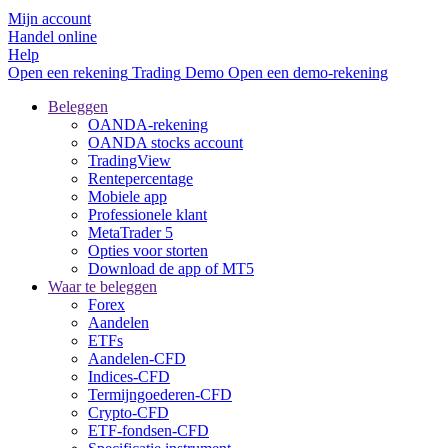
Mijn account
Handel online
Help
Open een rekening
Trading
Demo
Open een demo-rekening
Beleggen
OANDA-rekening
OANDA stocks account
TradingView
Rentepercentage
Mobiele app
Professionele klant
MetaTrader 5
Opties voor storten
Download de app of MT5
Waar te beleggen
Forex
Aandelen
ETFs
Aandelen-CFD
Indices-CFD
Termijngoederen-CFD
Crypto-CFD
ETF-fondsen-CFD