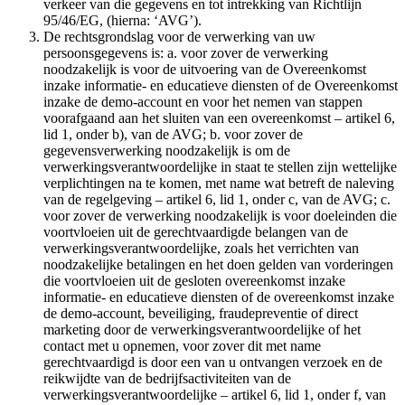
verkeer van die gegevens en tot intrekking van Richtlijn
95/46/EG, (hierna: ‘AVG’).
De rechtsgrondslag voor de verwerking van uw
persoonsgegevens is: a. voor zover de verwerking
noodzakelijk is voor de uitvoering van de Overeenkomst
inzake informatie- en educatieve diensten of de Overeenkomst
inzake de demo-account en voor het nemen van stappen
voorafgaand aan het sluiten van een overeenkomst – artikel 6,
lid 1, onder b), van de AVG; b. voor zover de
gegevensverwerking noodzakelijk is om de
verwerkingsverantwoordelijke in staat te stellen zijn wettelijke
verplichtingen na te komen, met name wat betreft de naleving
van de regelgeving – artikel 6, lid 1, onder c, van de AVG; c.
voor zover de verwerking noodzakelijk is voor doeleinden die
voortvloeien uit de gerechtvaardigde belangen van de
verwerkingsverantwoordelijke, zoals het verrichten van
noodzakelijke betalingen en het doen gelden van vorderingen
die voortvloeien uit de gesloten overeenkomst inzake
informatie- en educatieve diensten of de overeenkomst inzake
de demo-account, beveiliging, fraudepreventie of direct
marketing door de verwerkingsverantwoordelijke of het
contact met u opnemen, voor zover dit met name
gerechtvaardigd is door een van u ontvangen verzoek en de
reikwijdte van de bedrijfsactiviteiten van de
verwerkingsverantwoordelijke – artikel 6, lid 1, onder f, van