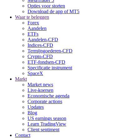
MetaTrader 5
Opties voor storten
Download de app of MT5
Waar te beleggen
Forex
Aandelen
ETFs
Aandelen-CFD
Indices-CFD
Termijngoederen-CFD
Crypto-CFD
ETF-fondsen-CFD
Specificatie instrument
SpaceX
Markt
Market news
Live-koersen
Economische agenda
Corporate actions
Updates
Blog
US earnings season
Learn TradingView
Client sentiment
Contact