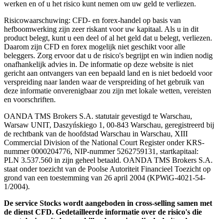
werken en of u het risico kunt nemen om uw geld te verliezen.
Risicowaarschuwing: CFD- en forex-handel op basis van
hefboomwerking zijn zeer riskant voor uw kapitaal. Als u in dit
product belegt, kunt u een deel of al het geld dat u belegt, verliezen.
Daarom zijn CFD en forex mogelijk niet geschikt voor alle
beleggers. Zorg ervoor dat u de risico's begrijpt en win indien nodig
onafhankelijk advies in. De informatie op deze website is niet
gericht aan ontvangers van een bepaald land en is niet bedoeld voor
verspreiding naar landen waar de verspreiding of het gebruik van
deze informatie onverenigbaar zou zijn met lokale wetten, vereisten
en voorschriften.
OANDA TMS Brokers S.A. statutair gevestigd te Warschau,
Warsaw UNIT, Daszyńskiego 1, 00-843 Warschau, geregistreerd bij
de rechtbank van de hoofdstad Warschau in Warschau, XIII
Commercial Division of the National Court Register onder KRS-
nummer 0000204776, NIP-nummer 5262759131, startkapitaal:
PLN 3.537.560 in zijn geheel betaald. OANDA TMS Brokers S.A.
staat onder toezicht van de Poolse Autoriteit Financieel Toezicht op
grond van een toestemming van 26 april 2004 (KPWiG-4021-54-
1/2004).
De service Stocks wordt aangeboden in cross-selling samen met
de dienst CFD. Gedetailleerde informatie over de risico's die