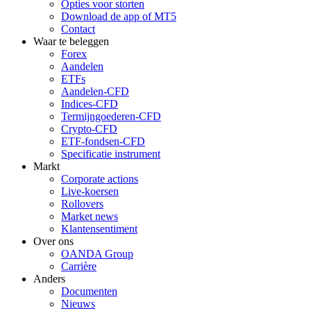
Opties voor storten
Download de app of MT5
Contact
Waar te beleggen
Forex
Aandelen
ETFs
Aandelen-CFD
Indices-CFD
Termijngoederen-CFD
Crypto-CFD
ETF-fondsen-CFD
Specificatie instrument
Markt
Corporate actions
Live-koersen
Rollovers
Market news
Klantensentiment
Over ons
OANDA Group
Carrière
Anders
Documenten
Nieuws