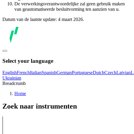
De verwerkingsverantwoordelijke zal geen gebruik maken
van geautomatiseerde besluitvorming ten aanzien van u.
Datum van de laatste update: 4 maart 2026.
Select your language
English
French
Italian
Spanish
German
Portuguese
Dutch
Czech
Latvian
L
Ukrainian
Breadcrumb
Home
Zoek naar instrumenten