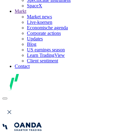
Specificatie instrument
SpaceX
Markt
Market news
Live-koersen
Economische agenda
Corporate actions
Updates
Blog
US earnings season
Learn TradingView
Client sentiment
Contact