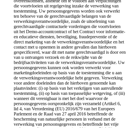
overeenkomsten, alsmede om te voldoen aan verplichtingen
die voortvloeien uit regelgeving inzake de verwerking van
toestemming. Uw persoonsgegevens worden ook verwerkt
ten behoeve van de gerechtvaardigde belangen van de
verwerkingsverantwoordelijke, zoals de uitoefening van
gerechtvaardigde contractuele vorderingen die voortvloeien
uit het Demo-accountcontract of het Contract voor informatie-
en educatieve diensten, beveiliging, fraudepreventie of de
direct marketing van de verwerkingsverantwoordelijke en het
contact met u opnemen in andere gevallen dan hierboven
gespecificeerd, waar dit met name gerechtvaardigd is door een
van u ontvangen verzoek en de reikwijdte van de
bedrijfsactiviteiten van de verwerkingsverantwoordelijke. Uw
persoonsgegevens kunnen ook worden verwerkt voor
marketingdoeleinden op basis van de toestemming die u aan
de verwerkingsverantwoordelijke hebt gegeven. Verwerking
voor andere doeleinden dan de hierboven genoemde kan
plaatsvinden: (i) op basis van het verkrijgen van aanvullende
toestemming, (ii) op basis van toepasselijke wetgeving, of (iii)
wanneer dit verenigbaar is met het doel waarvoor de
persoonsgegevens oorspronkelijk zijn verzameld (Artikel 6,
lid 4, van Verordening (EU) 2016/679 van het Europees
Parlement en de Raad van 27 april 2016 betreffende de
bescherming van natuurlijke personen in verband met de
verwerking van persoonsgegevens en betreffende het vrije