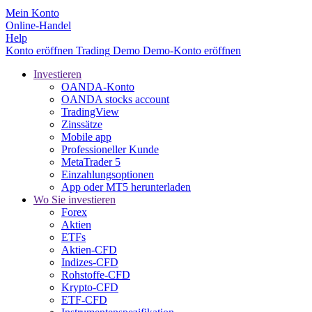
Mein Konto
Online-Handel
Help
Konto eröffnen
Trading
Demo
Demo-Konto eröffnen
Investieren
OANDA-Konto
OANDA stocks account
TradingView
Zinssätze
Mobile app
Professioneller Kunde
MetaTrader 5
Einzahlungsoptionen
App oder MT5 herunterladen
Wo Sie investieren
Forex
Aktien
ETFs
Aktien-CFD
Indizes-CFD
Rohstoffe-CFD
Krypto-CFD
ETF-CFD