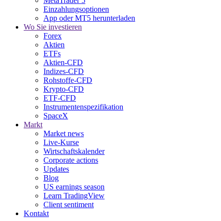
MetaTrader 5
Einzahlungsoptionen
App oder MT5 herunterladen
Wo Sie investieren
Forex
Aktien
ETFs
Aktien-CFD
Indizes-CFD
Rohstoffe-CFD
Krypto-CFD
ETF-CFD
Instrumentenspezifikation
SpaceX
Markt
Market news
Live-Kurse
Wirtschaftskalender
Corporate actions
Updates
Blog
US earnings season
Learn TradingView
Client sentiment
Kontakt