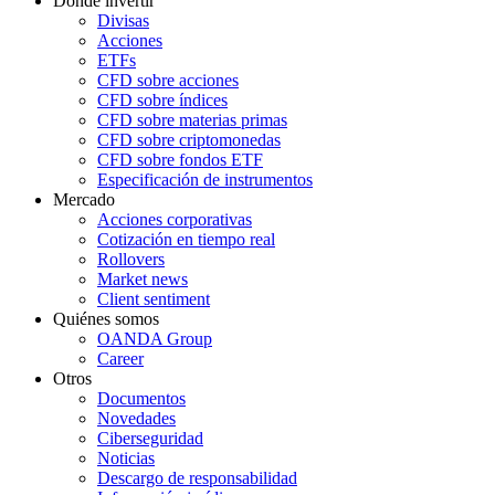
Dónde invertir
Divisas
Acciones
ETFs
CFD sobre acciones
CFD sobre índices
CFD sobre materias primas
CFD sobre criptomonedas
CFD sobre fondos ETF
Especificación de instrumentos
Mercado
Acciones corporativas
Cotización en tiempo real
Rollovers
Market news
Client sentiment
Quiénes somos
OANDA Group
Career
Otros
Documentos
Novedades
Ciberseguridad
Noticias
Descargo de responsabilidad