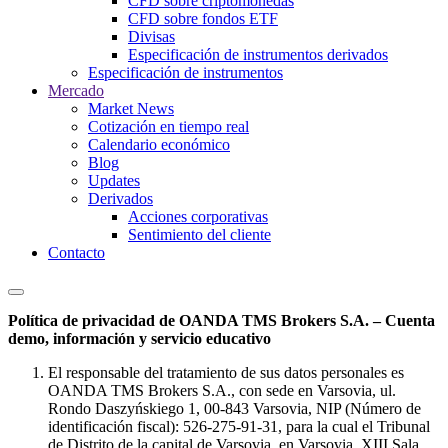
CFD sobre criptomonedas
CFD sobre fondos ETF
Divisas
Especificación de instrumentos derivados
Especificación de instrumentos
Mercado
Market News
Cotización en tiempo real
Calendario económico
Blog
Updates
Derivados
Acciones corporativas
Sentimiento del cliente
Contacto
Política de privacidad de OANDA TMS Brokers S.A. – Cuenta
demo, información y servicio educativo
El responsable del tratamiento de sus datos personales es
OANDA TMS Brokers S.A., con sede en Varsovia, ul.
Rondo Daszyńskiego 1, 00-843 Varsovia, NIP (Número de
identificación fiscal): 526-275-91-31, para la cual el Tribunal
de Distrito de la capital de Varsovia, en Varsovia, XIII Sala