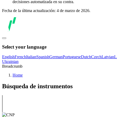
decisiones automatizada en su contra.
Fecha de la última actualización: 4 de marzo de 2026.
Select your language
English
French
Italian
Spanish
German
Portuguese
Dutch
Czech
Latvian
L
Ukrainian
Breadcrumb
Home
Búsqueda de instrumentos