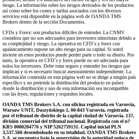
riesgo. La información sobre los riesgos derivados de los productos
así como sobre los costes y tarifas asociados con los diversos
servicios está disponible en la página web de OANDA TMS
Brokers dentro de la sección Documentos.
CFDs y Forex: son productos difíciles de entender. La CNMV
considera que no son adecuados para inversores minoristas debido a
su complejidad y riesgo. La operativa en CFD´s y forex con
apalancamiento supone un alto riesgo para su capital. Si usted
invierte en estos productos puede perder parte o todo su dinero. Por
tanto, la operativa en CFD´s y forex puede no ser adecuada para
todos los inversores. Debe estar seguro y entender los riesgos que
implican y si es necesario buscar asesoramiento independiente. La
información contenida en esta página web no se dirige a ningún país
específico y no pretende la distribución del producto en países
donde la distribución y uso de esta información sea incompatible
con las leyes, regulaciones y requisitos locales.
OANDA TMS Brokers S.A. con oficina registrada en Varsovia,
Warsaw UNIT, Daszyńskiego 1, 00-843 Varsovia, registrada
por el tribunal de distrito de la capital ciudad de Varsovia. 13?,
división comercial del tribunal nacional. Registrada con el n?
KRS 0000204776 y NIP 5262759131. Capital inicial PLN
3,537.560 desembolsado en su totalidad. OANDA TMS Brokers
S.A. se encuentra bajo la supervisión de la autoridad polaca de