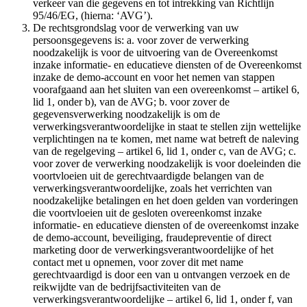
verkeer van die gegevens en tot intrekking van Richtlijn
95/46/EG, (hierna: ‘AVG’).
De rechtsgrondslag voor de verwerking van uw
persoonsgegevens is: a. voor zover de verwerking
noodzakelijk is voor de uitvoering van de Overeenkomst
inzake informatie- en educatieve diensten of de Overeenkomst
inzake de demo-account en voor het nemen van stappen
voorafgaand aan het sluiten van een overeenkomst – artikel 6,
lid 1, onder b), van de AVG; b. voor zover de
gegevensverwerking noodzakelijk is om de
verwerkingsverantwoordelijke in staat te stellen zijn wettelijke
verplichtingen na te komen, met name wat betreft de naleving
van de regelgeving – artikel 6, lid 1, onder c, van de AVG; c.
voor zover de verwerking noodzakelijk is voor doeleinden die
voortvloeien uit de gerechtvaardigde belangen van de
verwerkingsverantwoordelijke, zoals het verrichten van
noodzakelijke betalingen en het doen gelden van vorderingen
die voortvloeien uit de gesloten overeenkomst inzake
informatie- en educatieve diensten of de overeenkomst inzake
de demo-account, beveiliging, fraudepreventie of direct
marketing door de verwerkingsverantwoordelijke of het
contact met u opnemen, voor zover dit met name
gerechtvaardigd is door een van u ontvangen verzoek en de
reikwijdte van de bedrijfsactiviteiten van de
verwerkingsverantwoordelijke – artikel 6, lid 1, onder f, van