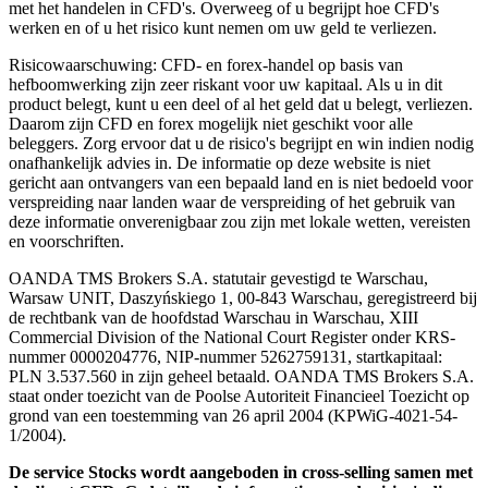
met het handelen in CFD's. Overweeg of u begrijpt hoe CFD's
werken en of u het risico kunt nemen om uw geld te verliezen.
Risicowaarschuwing: CFD- en forex-handel op basis van
hefboomwerking zijn zeer riskant voor uw kapitaal. Als u in dit
product belegt, kunt u een deel of al het geld dat u belegt, verliezen.
Daarom zijn CFD en forex mogelijk niet geschikt voor alle
beleggers. Zorg ervoor dat u de risico's begrijpt en win indien nodig
onafhankelijk advies in. De informatie op deze website is niet
gericht aan ontvangers van een bepaald land en is niet bedoeld voor
verspreiding naar landen waar de verspreiding of het gebruik van
deze informatie onverenigbaar zou zijn met lokale wetten, vereisten
en voorschriften.
OANDA TMS Brokers S.A. statutair gevestigd te Warschau,
Warsaw UNIT, Daszyńskiego 1, 00-843 Warschau, geregistreerd bij
de rechtbank van de hoofdstad Warschau in Warschau, XIII
Commercial Division of the National Court Register onder KRS-
nummer 0000204776, NIP-nummer 5262759131, startkapitaal:
PLN 3.537.560 in zijn geheel betaald. OANDA TMS Brokers S.A.
staat onder toezicht van de Poolse Autoriteit Financieel Toezicht op
grond van een toestemming van 26 april 2004 (KPWiG-4021-54-
1/2004).
De service Stocks wordt aangeboden in cross-selling samen met