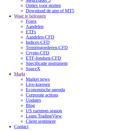
MetaTrader 5
Opties voor storten
Download de app of MT5
Waar te beleggen
Forex
Aandelen
ETFs
Aandelen-CFD
Indices-CFD
Termijngoederen-CFD
Crypto-CFD
ETF-fondsen-CFD
Specificatie instrument
SpaceX
Markt
Market news
Live-koersen
Economische agenda
Corporate actions
Updates
Blog
US earnings season
Learn TradingView
Client sentiment
Contact