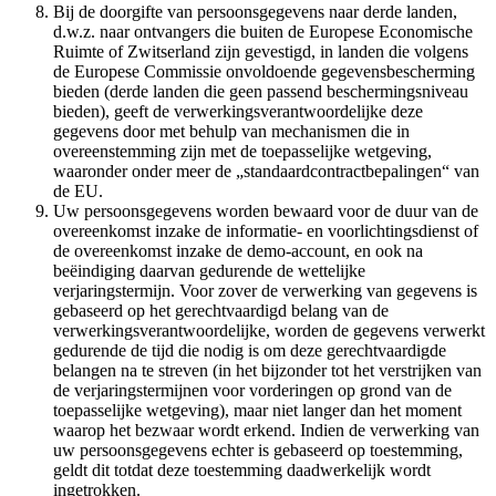
Bij de doorgifte van persoonsgegevens naar derde landen,
d.w.z. naar ontvangers die buiten de Europese Economische
Ruimte of Zwitserland zijn gevestigd, in landen die volgens
de Europese Commissie onvoldoende gegevensbescherming
bieden (derde landen die geen passend beschermingsniveau
bieden), geeft de verwerkingsverantwoordelijke deze
gegevens door met behulp van mechanismen die in
overeenstemming zijn met de toepasselijke wetgeving,
waaronder onder meer de „standaardcontractbepalingen“ van
de EU.
Uw persoonsgegevens worden bewaard voor de duur van de
overeenkomst inzake de informatie- en voorlichtingsdienst of
de overeenkomst inzake de demo-account, en ook na
beëindiging daarvan gedurende de wettelijke
verjaringstermijn. Voor zover de verwerking van gegevens is
gebaseerd op het gerechtvaardigd belang van de
verwerkingsverantwoordelijke, worden de gegevens verwerkt
gedurende de tijd die nodig is om deze gerechtvaardigde
belangen na te streven (in het bijzonder tot het verstrijken van
de verjaringstermijnen voor vorderingen op grond van de
toepasselijke wetgeving), maar niet langer dan het moment
waarop het bezwaar wordt erkend. Indien de verwerking van
uw persoonsgegevens echter is gebaseerd op toestemming,
geldt dit totdat deze toestemming daadwerkelijk wordt
ingetrokken.