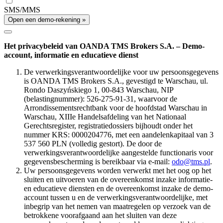
SMS/MMS
Open een demo-rekening »
Het privacybeleid van OANDA TMS Brokers S.A. – Demo-
account, informatie en educatieve dienst
De verwerkingsverantwoordelijke voor uw persoonsgegevens
is OANDA TMS Brokers S.A., gevestigd te Warschau, ul.
Rondo Daszyńskiego 1, 00-843 Warschau, NIP
(belastingnummer): 526-275-91-31, waarvoor de
Arrondissementsrechtbank voor de hoofdstad Warschau in
Warschau, XIIIe Handelsafdeling van het Nationaal
Gerechtsregister, registratiedossiers bijhoudt onder het
nummer KRS: 0000204776, met een aandelenkapitaal van 3
537 560 PLN (volledig gestort). De door de
verwerkingsverantwoordelijke aangestelde functionaris voor
gegevensbescherming is bereikbaar via e-mail:
odo@tms.pl
.
Uw persoonsgegevens worden verwerkt met het oog op het
sluiten en uitvoeren van de overeenkomst inzake informatie-
en educatieve diensten en de overeenkomst inzake de demo-
account tussen u en de verwerkingsverantwoordelijke, met
inbegrip van het nemen van maatregelen op verzoek van de
betrokkene voorafgaand aan het sluiten van deze