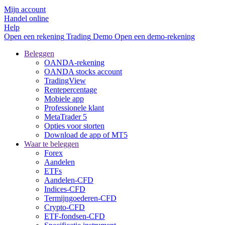
Mijn account
Handel online
Help
Open een rekening
Trading
Demo
Open een demo-rekening
Beleggen
OANDA-rekening
OANDA stocks account
TradingView
Rentepercentage
Mobiele app
Professionele klant
MetaTrader 5
Opties voor storten
Download de app of MT5
Waar te beleggen
Forex
Aandelen
ETFs
Aandelen-CFD
Indices-CFD
Termijngoederen-CFD
Crypto-CFD
ETF-fondsen-CFD