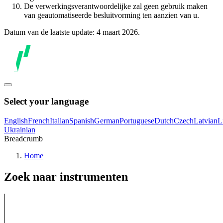
De verwerkingsverantwoordelijke zal geen gebruik maken
van geautomatiseerde besluitvorming ten aanzien van u.
Datum van de laatste update: 4 maart 2026.
Select your language
English
French
Italian
Spanish
German
Portuguese
Dutch
Czech
Latvian
L
Ukrainian
Breadcrumb
Home
Zoek naar instrumenten