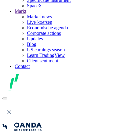
Specificatie instrument
SpaceX
Markt
Market news
Live-koersen
Economische agenda
Corporate actions
Updates
Blog
US earnings season
Learn TradingView
Client sentiment
Contact