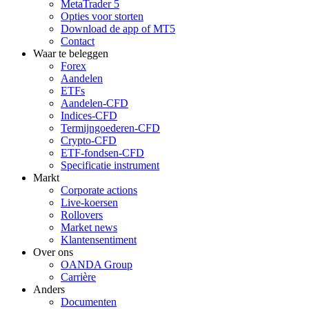
MetaTrader 5
Opties voor storten
Download de app of MT5
Contact
Waar te beleggen
Forex
Aandelen
ETFs
Aandelen-CFD
Indices-CFD
Termijngoederen-CFD
Crypto-CFD
ETF-fondsen-CFD
Specificatie instrument
Markt
Corporate actions
Live-koersen
Rollovers
Market news
Klantensentiment
Over ons
OANDA Group
Carrière
Anders
Documenten