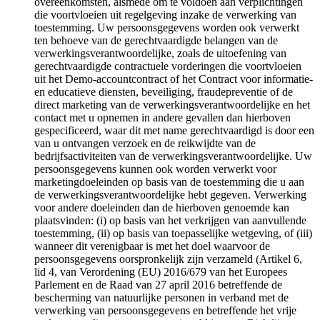
overeenkomsten, alsmede om te voldoen aan verplichtingen
die voortvloeien uit regelgeving inzake de verwerking van
toestemming. Uw persoonsgegevens worden ook verwerkt
ten behoeve van de gerechtvaardigde belangen van de
verwerkingsverantwoordelijke, zoals de uitoefening van
gerechtvaardigde contractuele vorderingen die voortvloeien
uit het Demo-accountcontract of het Contract voor informatie-
en educatieve diensten, beveiliging, fraudepreventie of de
direct marketing van de verwerkingsverantwoordelijke en het
contact met u opnemen in andere gevallen dan hierboven
gespecificeerd, waar dit met name gerechtvaardigd is door een
van u ontvangen verzoek en de reikwijdte van de
bedrijfsactiviteiten van de verwerkingsverantwoordelijke. Uw
persoonsgegevens kunnen ook worden verwerkt voor
marketingdoeleinden op basis van de toestemming die u aan
de verwerkingsverantwoordelijke hebt gegeven. Verwerking
voor andere doeleinden dan de hierboven genoemde kan
plaatsvinden: (i) op basis van het verkrijgen van aanvullende
toestemming, (ii) op basis van toepasselijke wetgeving, of (iii)
wanneer dit verenigbaar is met het doel waarvoor de
persoonsgegevens oorspronkelijk zijn verzameld (Artikel 6,
lid 4, van Verordening (EU) 2016/679 van het Europees
Parlement en de Raad van 27 april 2016 betreffende de
bescherming van natuurlijke personen in verband met de
verwerking van persoonsgegevens en betreffende het vrije