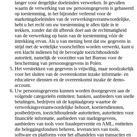
langer voor dergelijke doeleinden verwerken. In gevallen
waarin de verwerking van uw persoonsgegevens is gebaseerd
op toestemming, in het bijzonder verleend voor de
marketingdoeleinden van de verwerkingsverantwoordelijke,
hebt u het recht om uw toestemming te allen tijde in te
trekken, zonder dat dit afbreuk doet aan de rechtmatigheid
van de verwerking op basis van de toestemming vóór de
intrekking ervan. Als u van mening bent dat uw gegevens in
strijd met de wettelijke voorschriften worden verwerkt, kunt u
een klacht indienen bij de bevoegde toezichthoudende
autoriteit, namelijk de voorzitter van het Bureau voor de
bescherming van persoonsgegevens in Polen.
Het verstrekken van gegevens is vrijwillig, maar noodzakelijk
voor het sluiten van de overeenkomst inzake informatie- en
educatieve diensten en de overeenkomst inzake de demo-
account.
Uw persoonsgegevens kunnen worden doorgegeven aan de
volgende categorieën entiteiten: banken, aanbieders van snelle
betalingen, bedrijven uit de kapitaalgroep waartoe de
verwerkingsverantwoordelijke behoort, koeriersdiensten,
postbedrijven, toezichthoudende autoriteiten, autoriteiten voor
financiële informatie, aanbieders van marktgegevens,
aanbieders van tools voor fraudepreventie en AML, entiteiten
die beleggingsfondsen beheren, leveranciers van tools,
software en platforms voor het afhandelen van transacties en