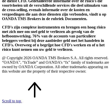
de dienst CFD. Gedetailleerde informatie over de risico's die
voortvloeien uit de verschillende services die deel uitmaken van
de cross-selling, evenals informatie over de kosten en
vergoedingen die aan deze diensten zijn verbonden, vindt u op
OANDA TMS Brokers in de rubriek Documenten.
CFD's zijn complexe instrumenten en brengen een hoog risico
met zich mee om snel geld te verliezen als gevolg van de
hefboomwerking. 76% van de accounts van particuliere
beleggers verliest bij deze aanbieder geld met het handelen in
CFD's. Overweeg of u begrijpt hoe CFD's werken en of u het
risico kunt nemen om uw geld te verliezen.
@ Copyright 2026 OANDA TMS Brokers S.A. All rights reserved.
“OANDA”, “fxTrade” and OANDA’s “fx” family of trademarks are
owned by OANDA Corporation. All other trademarks appearing on
this website are the property of their respective owner.
Scroll to top