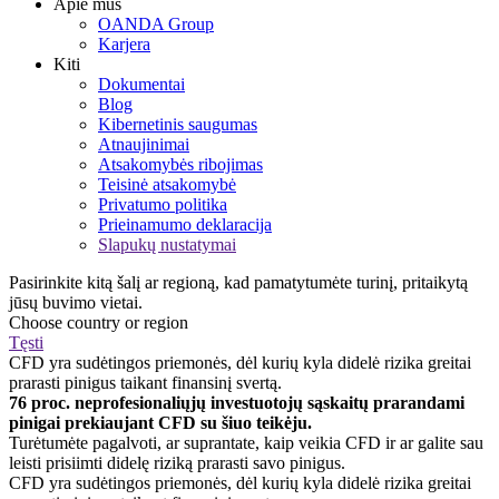
Apie mus
OANDA Group
Karjera
Kiti
Dokumentai
Blog
Kibernetinis saugumas
Atnaujinimai
Atsakomybės ribojimas
Teisinė atsakomybė
Privatumo politika
Prieinamumo deklaracija
Slapukų nustatymai
Pasirinkite kitą šalį ar regioną, kad pamatytumėte turinį, pritaikytą
jūsų buvimo vietai.
Choose country or region
Tęsti
CFD yra sudėtingos priemonės, dėl kurių kyla didelė rizika greitai
prarasti pinigus taikant finansinį svertą.
76 proc. neprofesionaliųjų investuotojų sąskaitų prarandami
pinigai prekiaujant CFD su šiuo teikėju.
Turėtumėte pagalvoti, ar suprantate, kaip veikia CFD ir ar galite sau
leisti prisiimti didelę riziką prarasti savo pinigus.
CFD yra sudėtingos priemonės, dėl kurių kyla didelė rizika greitai