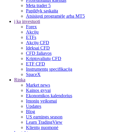
Profesionalus klientas
Meta trader 5
Papildyk sąskaitą
Atsisiųsti programėlę arba MT5
į ką investuoti
Forex
Akcijų
ETFs
Akcijų CFD
Ideksai CFD
CFD žaliavos
Kriptovaliutų CFD
ETF CFD
Instrumentų specifikacija
SpaceX
Rinka
Market news
Kainos gyvai
Ekonomikos kalendorius
Įmonių veiksmai
Updates
Blog
US earnings season
Learn TradingView
Klientų nuomonė