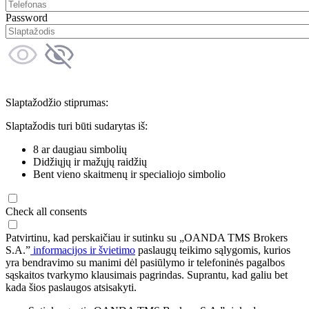
Password
Slaptažodžio stiprumas:
Slaptažodis turi būti sudarytas iš:
8 ar daugiau simbolių
Didžiųjų ir mažųjų raidžių
Bent vieno skaitmenų ir specialiojo simbolio
Check all consents
Patvirtinu, kad perskaičiau ir sutinku su „OANDA TMS Brokers
S.A.”
informacijos ir švietimo
paslaugų teikimo sąlygomis, kurios
yra bendravimo su manimi dėl pasiūlymo ir telefoninės pagalbos
sąskaitos tvarkymo klausimais pagrindas. Suprantu, kad galiu bet
kada šios paslaugos atsisakyti.