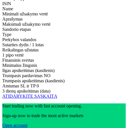
ISIN
Name
Minimali užsakymo vertė
Aprašymas
Maksimali užsakymo vertė
Sandorio etapas
Type
Prekybos valandos
Sutarties dydis / 1 lotas
Reikalingas užstatas
1 pipo vertė
Finansinis svertas
Minimalus žingsnis
Ilgas apsikeitimas (kasdienis)
Trumpasis pardavimas
NO
Trumpasis apsikeitimas (kasdienis)
Atstumas SL ir TP
0
3 dienų apsikeitimas (data)
ATIDARYKITE SĄSKAITĄ
Start trading now with fast account opening.
Sign-up now to trade the most active markets
Open account