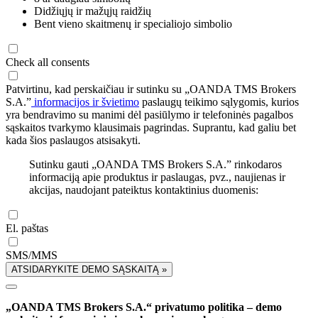
Didžiųjų ir mažųjų raidžių
Bent vieno skaitmenų ir specialiojo simbolio
Check all consents
Patvirtinu, kad perskaičiau ir sutinku su „OANDA TMS Brokers
S.A.”
informacijos ir švietimo
paslaugų teikimo sąlygomis, kurios
yra bendravimo su manimi dėl pasiūlymo ir telefoninės pagalbos
sąskaitos tvarkymo klausimais pagrindas. Suprantu, kad galiu bet
kada šios paslaugos atsisakyti.
Sutinku gauti „OANDA TMS Brokers S.A.” rinkodaros
informaciją apie produktus ir paslaugas, pvz., naujienas ir
akcijas, naudojant pateiktus kontaktinius duomenis:
El. paštas
SMS/MMS
ATSIDARYKITE DEMO SĄSKAITĄ »
„OANDA TMS Brokers S.A.“ privatumo politika – demo