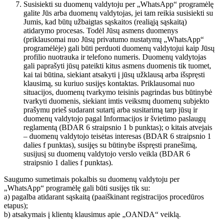
Susisiekti su duomenų valdytoju per „WhatsApp“ programėlę
galite Jūs arba duomenų valdytojas, jei tam reikia susisiekti su
Jumis, kad būtų užbaigtas sąskaitos (realiąją sąskaitą)
atidarymo procesas. Todėl Jūsų asmens duomenys
(priklausomai nuo Jūsų privatumo nustatymų „WhatsApp“
programėlėje) gali būti perduoti duomenų valdytojui kaip Jūsų
profilio nuotrauka ir telefono numeris. Duomenų valdytojas
gali paprašyti jūsų pateikti kitus asmens duomenis tik tuomet,
kai tai būtina, siekiant atsakyti į jūsų užklausą arba išspręsti
klausimą, su kuriuo susijęs kontaktas. Priklausomai nuo
situacijos, duomenų tvarkymo teisinis pagrindas bus būtinybė
tvarkyti duomenis, siekiant imtis veiksmų duomenų subjekto
prašymu prieš sudarant sutartį arba susitarimą tarp jūsų ir
duomenų valdytojo pagal Informacijos ir švietimo paslaugų
reglamentą (BDAR 6 straipsnio 1 b punktas); o kitais atvejais
– duomenų valdytojo teisėtas interesas (BDAR 6 straipsnio 1
dalies f punktas), susijęs su būtinybe išspręsti pranešimą,
susijusį su duomenų valdytojo verslo veikla (BDAR 6
straipsnio 1 dalies f punktas).
Saugumo sumetimais pokalbis su duomenų valdytoju per
„WhatsApp“ programėlę gali būti susijęs tik su:
a) pagalba atidarant sąskaitą (paaiškinant registracijos procedūros
etapus);
b) atsakymais į klientų klausimus apie „OANDA“ veiklą.