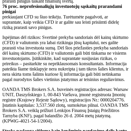
prarasti pinigus taikant finansinį svertą.
76 proc. neprofesionaliųjų investuotojų sąskaitų prarandami
pinigai
prekiaujant CFD su šiuo teikėju. Turėtumėte pagalvoti, ar
suprantate, kaip veikia CFD ir ar galite sau leisti prisiimti didelę
riziką prarasti savo pinigus.
Ispėjimas dėl rizikos: Svertinė prekyba sandoriais dėl kainų skirtumo
(CFD) ir valiutomis yra labai rizikinga jūsų kapitalui, nes galite
prarasti visa investuota sumą. Dėl šios priežasties prekyba sandoriais
dėl kainų skirtumo (CFD) ir valiutomis gali būti tinkama ne visiems
investuotojams. Įsitikinkite, kad suprantate susijusias rizikas, o
prireikus – pasitarkite su nepriklausomais konsultantais. Informacija
pateikta šiame tinklapyje nera nukreipta į tam tikros šalies klientus, ir
nera skirta toms šalims kuriose šį informacija gali būti netinkama
pagal nurodytos šalies vietinius įstatymus ar teisinius reguliavimus.
OANDA TMS Brokers S.A. buveinės registracijos adresas: Warsaw
UNIT, Daszyńskiego 1, 00-843 Varšuva, įmonė registruota Įmonių
registre (Krajowy Rejestr Sądowy), registracijos Nr.: 0000204776.
Įstatinis kapitalas: 3,537.560 zlotų, sumokėtas pilnai. OANDA TMS
Brokers S.A. veiklą prižiuri Lenkijos Finansų Įstaigų Priežiūros
Tarnyba (KNF), pagal balandžio 26 d. 2004 metų įstatymą.
(KPWiG-4021-54-1/2004).
Stocks paslauga siūloma kaip kryžminio pardavimo dalis kartu