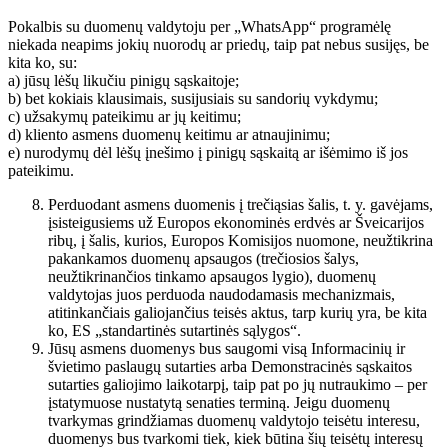
Pokalbis su duomenų valdytoju per „WhatsApp“ programėlę
niekada neapims jokių nuorodų ar priedų, taip pat nebus susijęs, be
kita ko, su:
a) jūsų lėšų likučiu pinigų sąskaitoje;
b) bet kokiais klausimais, susijusiais su sandorių vykdymu;
c) užsakymų pateikimu ar jų keitimu;
d) kliento asmens duomenų keitimu ar atnaujinimu;
e) nurodymų dėl lėšų įnešimo į pinigų sąskaitą ar išėmimo iš jos
pateikimu.
Perduodant asmens duomenis į trečiąsias šalis, t. y. gavėjams,
įsisteigusiems už Europos ekonominės erdvės ar Šveicarijos
ribų, į šalis, kurios, Europos Komisijos nuomone, neužtikrina
pakankamos duomenų apsaugos (trečiosios šalys,
neužtikrinančios tinkamo apsaugos lygio), duomenų
valdytojas juos perduoda naudodamasis mechanizmais,
atitinkančiais galiojančius teisės aktus, tarp kurių yra, be kita
ko, ES „standartinės sutartinės sąlygos“.
Jūsų asmens duomenys bus saugomi visą Informacinių ir
švietimo paslaugų sutarties arba Demonstracinės sąskaitos
sutarties galiojimo laikotarpį, taip pat po jų nutraukimo – per
įstatymuose nustatytą senaties terminą. Jeigu duomenų
tvarkymas grindžiamas duomenų valdytojo teisėtu interesu,
duomenys bus tvarkomi tiek, kiek būtina šių teisėtų interesų