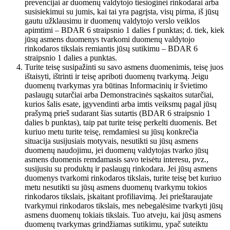
prevencijai ar duomenų valdytojo tiesioginei rinkodarai arba
susisiekimui su jumis, kai tai yra pagrįsta, visų pirma, iš jūsų
gautu užklausimu ir duomenų valdytojo verslo veiklos
apimtimi – BDAR 6 straipsnio 1 dalies f punktas; d. tiek, kiek
jūsų asmens duomenys tvarkomi duomenų valdytojo
rinkodaros tikslais remiantis jūsų sutikimu – BDAR 6
straipsnio 1 dalies a punktas.
Turite teisę susipažinti su savo asmens duomenimis, teisę juos
ištaisyti, ištrinti ir teisę apriboti duomenų tvarkymą. Jeigu
duomenų tvarkymas yra būtinas Informacinių ir švietimo
paslaugų sutarčiai arba Demonstracinės sąskaitos sutarčiai,
kurios šalis esate, įgyvendinti arba imtis veiksmų pagal jūsų
prašymą prieš sudarant šias sutartis (BDAR 6 straipsnio 1
dalies b punktas), taip pat turite teisę perkelti duomenis. Bet
kuriuo metu turite teisę, remdamiesi su jūsų konkrečia
situacija susijusiais motyvais, nesutikti su jūsų asmens
duomenų naudojimu, jei duomenų valdytojas tvarko jūsų
asmens duomenis remdamasis savo teisėtu interesu, pvz.,
susijusiu su produktų ir paslaugų rinkodara. Jei jūsų asmens
duomenys tvarkomi rinkodaros tikslais, turite teisę bet kuriuo
metu nesutikti su jūsų asmens duomenų tvarkymu tokios
rinkodaros tikslais, įskaitant profiliavimą. Jei prieštaraujate
tvarkymui rinkodaros tikslais, mes nebegalėsime tvarkyti jūsų
asmens duomenų tokiais tikslais. Tuo atveju, kai jūsų asmens
duomenų tvarkymas grindžiamas sutikimu, ypač suteiktu