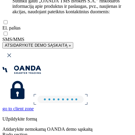
Sutinku gauti „OANDA TMS Brokers S.A.” rinkodaros
informaciją apie produktus ir paslaugas, pvz., naujienas ir
akcijas, naudojant pateiktus kontaktinius duomenis:
El. paštas
SMS/MMS
ATSIDARYKITE DEMO SĄSKAITĄ »
go to client zone
Užpildykite formą
Atidarykite nemokamą OANDA demo sąskaitą
Rodo section