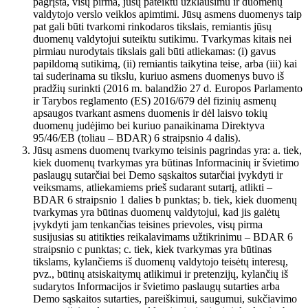
pagrįsta, visų pirma, jūsų pateiktu užklausimu ir duomenų
valdytojo verslo veiklos apimtimi. Jūsų asmens duomenys taip
pat gali būti tvarkomi rinkodaros tikslais, remiantis jūsų
duomenų valdytojui suteiktu sutikimu. Tvarkymas kitais nei
pirmiau nurodytais tikslais gali būti atliekamas: (i) gavus
papildomą sutikimą, (ii) remiantis taikytina teise, arba (iii) kai
tai suderinama su tikslu, kuriuo asmens duomenys buvo iš
pradžių surinkti (2016 m. balandžio 27 d. Europos Parlamento
ir Tarybos reglamento (ES) 2016/679 dėl fizinių asmenų
apsaugos tvarkant asmens duomenis ir dėl laisvo tokių
duomenų judėjimo bei kuriuo panaikinama Direktyva
95/46/EB (toliau – BDAR) 6 straipsnio 4 dalis).
Jūsų asmens duomenų tvarkymo teisinis pagrindas yra: a. tiek,
kiek duomenų tvarkymas yra būtinas Informacinių ir švietimo
paslaugų sutarčiai bei Demo sąskaitos sutarčiai įvykdyti ir
veiksmams, atliekamiems prieš sudarant sutartį, atlikti –
BDAR 6 straipsnio 1 dalies b punktas; b. tiek, kiek duomenų
tvarkymas yra būtinas duomenų valdytojui, kad jis galėtų
įvykdyti jam tenkančias teisines prievoles, visų pirma
susijusias su atitikties reikalavimams užtikrinimu – BDAR 6
straipsnio c punktas; c. tiek, kiek tvarkymas yra būtinas
tikslams, kylančiems iš duomenų valdytojo teisėtų interesų,
pvz., būtinų atsiskaitymų atlikimui ir pretenzijų, kylančių iš
sudarytos Informacijos ir švietimo paslaugų sutarties arba
Demo sąskaitos sutarties, pareiškimui, saugumui, sukčiavimo