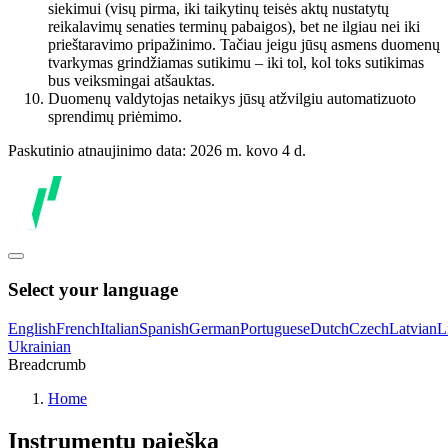
siekimui (visų pirma, iki taikytinų teisės aktų nustatytų
reikalavimų senaties terminų pabaigos), bet ne ilgiau nei iki
prieštaravimo pripažinimo. Tačiau jeigu jūsų asmens duomenų
tvarkymas grindžiamas sutikimu – iki tol, kol toks sutikimas
bus veiksmingai atšauktas.
Duomenų valdytojas netaikys jūsų atžvilgiu automatizuoto
sprendimų priėmimo.
Paskutinio atnaujinimo data: 2026 m. kovo 4 d.
Select your language
English
French
Italian
Spanish
German
Portuguese
Dutch
Czech
Latvian
L
Ukrainian
Breadcrumb
Home
Instrumentų paieška