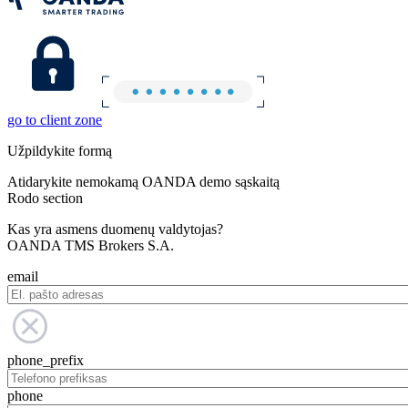
go to client zone
Užpildykite formą
Atidarykite nemokamą OANDA demo sąskaitą
Rodo section
Kas yra asmens duomenų valdytojas?
OANDA TMS Brokers S.A.
email
phone_prefix
phone