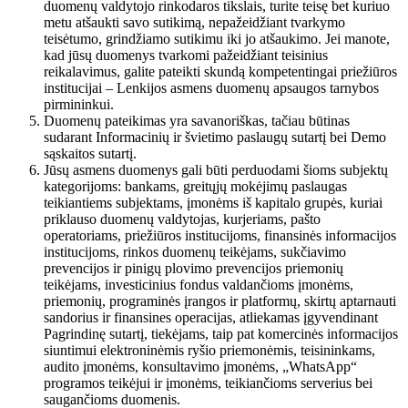
duomenų valdytojo rinkodaros tikslais, turite teisę bet kuriuo
metu atšaukti savo sutikimą, nepažeidžiant tvarkymo
teisėtumo, grindžiamo sutikimu iki jo atšaukimo. Jei manote,
kad jūsų duomenys tvarkomi pažeidžiant teisinius
reikalavimus, galite pateikti skundą kompetentingai priežiūros
institucijai – Lenkijos asmens duomenų apsaugos tarnybos
pirmininkui.
Duomenų pateikimas yra savanoriškas, tačiau būtinas
sudarant Informacinių ir švietimo paslaugų sutartį bei Demo
sąskaitos sutartį.
Jūsų asmens duomenys gali būti perduodami šioms subjektų
kategorijoms: bankams, greitųjų mokėjimų paslaugas
teikiantiems subjektams, įmonėms iš kapitalo grupės, kuriai
priklauso duomenų valdytojas, kurjeriams, pašto
operatoriams, priežiūros institucijoms, finansinės informacijos
institucijoms, rinkos duomenų teikėjams, sukčiavimo
prevencijos ir pinigų plovimo prevencijos priemonių
teikėjams, investicinius fondus valdančioms įmonėms,
priemonių, programinės įrangos ir platformų, skirtų aptarnauti
sandorius ir finansines operacijas, atliekamas įgyvendinant
Pagrindinę sutartį, tiekėjams, taip pat komercinės informacijos
siuntimui elektroninėmis ryšio priemonėmis, teisininkams,
audito įmonėms, konsultavimo įmonėms, „WhatsApp“
programos teikėjui ir įmonėms, teikiančioms serverius bei
saugančioms duomenis.