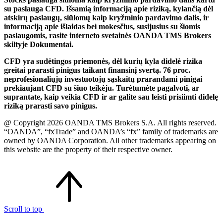
su paslauga CFD. Išsamią informaciją apie riziką, kylančią dėl
atskirų paslaugų, siūlomų kaip kryžminio pardavimo dalis, ir
informaciją apie išlaidas bei mokesčius, susijusius su šiomis
paslaugomis, rasite interneto svetainės OANDA TMS Brokers
skiltyje Dokumentai.
CFD yra sudėtingos priemonės, dėl kurių kyla didelė rizika
greitai prarasti pinigus taikant finansinį svertą. 76 proc.
neprofesionaliųjų investuotojų sąskaitų prarandami pinigai
prekiaujant CFD su šiuo teikėju. Turėtumėte pagalvoti, ar
suprantate, kaip veikia CFD ir ar galite sau leisti prisiimti didelę
riziką prarasti savo pinigus.
@ Copyright 2026 OANDA TMS Brokers S.A. All rights reserved.
“OANDA”, “fxTrade” and OANDA’s “fx” family of trademarks are
owned by OANDA Corporation. All other trademarks appearing on
this website are the property of their respective owner.
Scroll to top