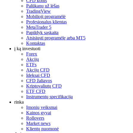
CFD konts
Palūkanų už lėšas
TradingView
Mobilioji programėlė
Profesionalus klientas
MetaTrader 5
Papildyk sąskaitą
Atsisiųsti programėlę arba MT5
Kontaktas
į ką investuoti
Forex
Akcijų
ETFs
Akcijų CFD
Ideksai CFD
CFD žaliavos
Kriptovaliutų CFD
ETF CFD
Instrumentų specifikacija
rinka
Įmonių veiksmai
Kainos gyvai
Rollovers
Market news
Klientų nuomonė