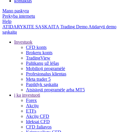
kontaktas
Mano paskyra
Prekyba internetu
Help
ATIDARYKITE SĄSKAITĄ
Trading
Demo
Atidaryti demo
sąskaitą
Investuok
CFD konts
Brokeru konts
TradingView
Palūkanų už lėšas
Mobilioji programėlė
Profesionalus klientas
Meta trader 5
Papildyk sąskaitą
Atsisiųsti programėlę arba MT5
į ką investuoti
Forex
Akcijų
ETFs
Akcijų CFD
Ideksai CFD
CFD žaliavos