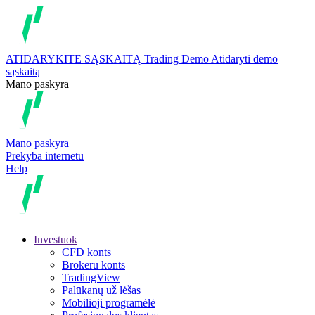
ATIDARYKITE SĄSKAITĄ
Trading
Demo
Atidaryti demo
sąskaitą
Mano paskyra
Mano paskyra
Prekyba internetu
Help
Investuok
CFD konts
Brokeru konts
TradingView
Palūkanų už lėšas
Mobilioji programėlė