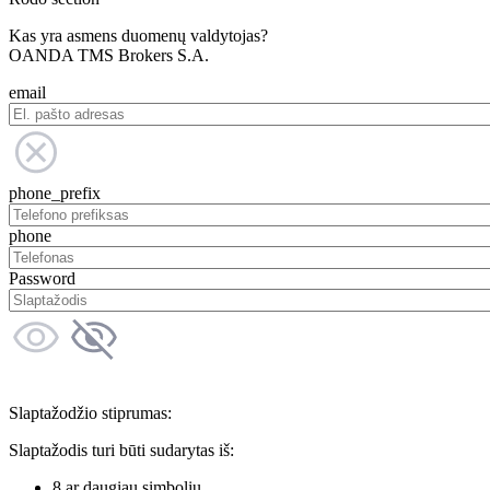
Kas yra asmens duomenų valdytojas?
OANDA TMS Brokers S.A.
email
phone_prefix
phone
Password
Slaptažodžio stiprumas:
Slaptažodis turi būti sudarytas iš:
8 ar daugiau simbolių