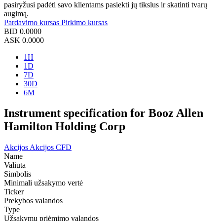
pasiryžusi padėti savo klientams pasiekti jų tikslus ir skatinti tvarų
augimą.
Pardavimo kursas
Pirkimo kursas
BID
0.0000
ASK
0.0000
1H
1D
7D
30D
6M
Instrument specification for Booz Allen
Hamilton Holding Corp
Akcijos
Akcijos CFD
Name
Valiuta
Simbolis
Minimali užsakymo vertė
Ticker
Prekybos valandos
Type
Užsakymų priėmimo valandos