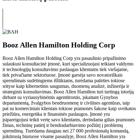
Booz Allen Hamilton Holding Corp
Booz Allen Hamilton Holding Corp yra pasaulinio pripažinimo
sulaukusi konsultacinė įmonė, kuri specializuojasi teikiant valdymo
ir technologijų konsultavimo paslaugas klientams tiek viešajame,
tiek privačiame sektoriuose. Įmonė garsėja savo novatoriškais
sprendimais sudėtingiems iššūkiams, turėdama patirties tokiose
srityse kaip kibernetinis saugumas, duomenų analizė, inžinerija ir
strateginis konsultavimas. Booz Allen Hamilton turi turtingą istoriją
dirbant su vyriausybinėmis agentūromis, įskaitant Gynybos
departamentą, žvalgybos bendruomenę ir civilines agentūras, taip
pat su komerciniais klientais tokiose pramonės šakose kaip sveikatos
priežiūra, energetika ir finansinės paslaugos. Įmonė yra
įsipareigojusi teikti vertę savo klientams, derindama gilias pramonės
žinias, techninę patirtį ir bendradarbiavimo požiūrį į problemų
sprendimą. Turėdama daugiau nei 27 000 profesionalų komandą,
įsikūrusią biuruose visame pasaulyje, Booz Allen Hamilton yra