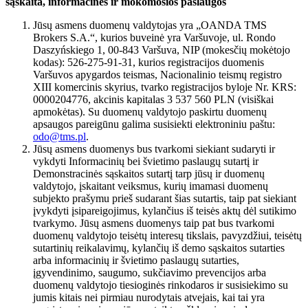
sąskaita, informacinės ir mokomosios paslaugos
Jūsų asmens duomenų valdytojas yra „OANDA TMS
Brokers S.A.“, kurios buveinė yra Varšuvoje, ul. Rondo
Daszyńskiego 1, 00-843 Varšuva, NIP (mokesčių mokėtojo
kodas): 526-275-91-31, kurios registracijos duomenis
Varšuvos apygardos teismas, Nacionalinio teismų registro
XIII komercinis skyrius, tvarko registracijos byloje Nr. KRS:
0000204776, akcinis kapitalas 3 537 560 PLN (visiškai
apmokėtas). Su duomenų valdytojo paskirtu duomenų
apsaugos pareigūnu galima susisiekti elektroniniu paštu:
odo@tms.pl
.
Jūsų asmens duomenys bus tvarkomi siekiant sudaryti ir
vykdyti Informacinių bei švietimo paslaugų sutartį ir
Demonstracinės sąskaitos sutartį tarp jūsų ir duomenų
valdytojo, įskaitant veiksmus, kurių imamasi duomenų
subjekto prašymu prieš sudarant šias sutartis, taip pat siekiant
įvykdyti įsipareigojimus, kylančius iš teisės aktų dėl sutikimo
tvarkymo. Jūsų asmens duomenys taip pat bus tvarkomi
duomenų valdytojo teisėtų interesų tikslais, pavyzdžiui, teisėtų
sutartinių reikalavimų, kylančių iš demo sąskaitos sutarties
arba informacinių ir švietimo paslaugų sutarties,
įgyvendinimo, saugumo, sukčiavimo prevencijos arba
duomenų valdytojo tiesioginės rinkodaros ir susisiekimo su
jumis kitais nei pirmiau nurodytais atvejais, kai tai yra