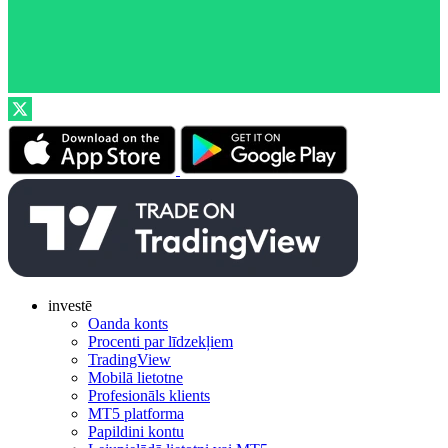
investē
Oanda konts
Procenti par līdzekļiem
TradingView
Mobilā lietotne
Profesionāls klients
MT5 platforma
Papildini kontu