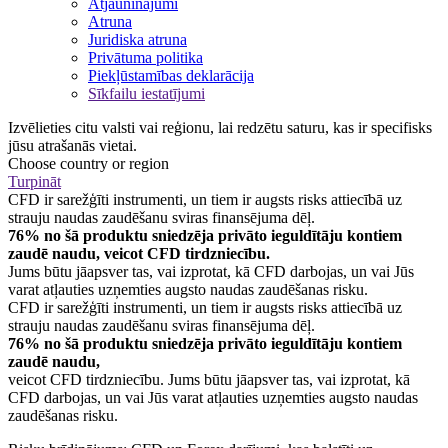
Atjauninājumi
Atruna
Juridiska atruna
Privātuma politika
Piekļūstamības deklarācija
Sīkfailu iestatījumi
Izvēlieties citu valsti vai reģionu, lai redzētu saturu, kas ir specifisks
jūsu atrašanās vietai.
Choose country or region
Turpināt
CFD ir sarežģīti instrumenti, un tiem ir augsts risks attiecībā uz
strauju naudas zaudēšanu sviras finansējuma dēļ.
76% no šā produktu sniedzēja privāto ieguldītāju kontiem
zaudē naudu, veicot CFD tirdzniecību.
Jums būtu jāapsver tas, vai izprotat, kā CFD darbojas, un vai Jūs
varat atļauties uzņemties augsto naudas zaudēšanas risku.
CFD ir sarežģīti instrumenti, un tiem ir augsts risks attiecībā uz
strauju naudas zaudēšanu sviras finansējuma dēļ.
76% no šā produktu sniedzēja privāto ieguldītāju kontiem
zaudē naudu,
veicot CFD tirdzniecību. Jums būtu jāapsver tas, vai izprotat, kā
CFD darbojas, un vai Jūs varat atļauties uzņemties augsto naudas
zaudēšanas risku.