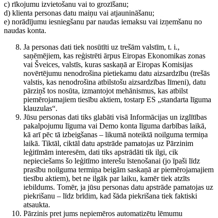
c) rīkojumu izvietošanu vai to grozīšanu;
d) klienta personas datu maiņu vai atjaunināšanu;
e) norādījumu iesniegšanu par naudas iemaksu vai izņemšanu no
naudas konta.
Ja personas dati tiek nosūtīti uz trešām valstīm, t. i.,
saņēmējiem, kas reģistrēti ārpus Eiropas Ekonomikas zonas
vai Šveices, valstīs, kuras saskaņā ar Eiropas Komisijas
novērtējumu nenodrošina pietiekamu datu aizsardzību (trešās
valstis, kas nenodrošina atbilstošu aizsardzības līmeni), datu
pārziņš tos nosūta, izmantojot mehānismus, kas atbilst
piemērojamajiem tiesību aktiem, tostarp ES „standarta līguma
klauzulas“.
Jūsu personas dati tiks glabāti visā Informācijas un izglītības
pakalpojumu līguma vai Demo konta līguma darbības laikā,
kā arī pēc tā izbeigšanas – likumā noteiktā noilguma termiņa
laikā. Tiktāl, ciktāl datu apstrāde pamatojas uz Pārzinim
leģitīmām interesēm, dati tiks apstrādāti tik ilgi, cik
nepieciešams šo leģitīmo interešu īstenošanai (jo īpaši līdz
prasību noilguma termiņa beigām saskaņā ar piemērojamajiem
tiesību aktiem), bet ne ilgāk par laiku, kamēr tiek atzīts
iebildums. Tomēr, ja jūsu personas datu apstrāde pamatojas uz
piekrišanu – līdz brīdim, kad šāda piekrišana tiek faktiski
atsaukta.
Pārzinis pret jums nepiemēros automatizētu lēmumu