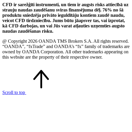
CFD ir sarežģīti instrumenti, un tiem ir augsts risks attiecībā uz
strauju naudas zaudēšanu sviras finansējuma dēļ. 76% no šā
produktu sniedzēja privāto ieguldītāju kontiem zaudē naudu,
veicot CFD tirdzniecību. Jums būtu jāapsver tas, vai izprotat,
kā CFD darbojas, un vai Jūs varat atļauties uzņemties augsto
naudas zaudēšanas risku.
@ Copyright 2026 OANDA TMS Brokers S.A. All rights reserved.
“OANDA”, “fxTrade” and OANDA’s “fx” family of trademarks are
owned by OANDA Corporation. All other trademarks appearing on
this website are the property of their respective owner.
Scroll to top