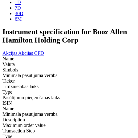
1D
7D
30D
6M
Instrument specification for Booz Allen
Hamilton Holding Corp
Akcijas
Akcijas CFD
Name
Valūta
Simbols
Minimālā pasūtījuma vērtība
Ticker
Tirdzniecības laiks
Type
Pasūtījumu pieņemšanas laiks
ISIN
Name
Minimālā pasūtījuma vērtība
Description
Maximum order value
Transaction Step
Type