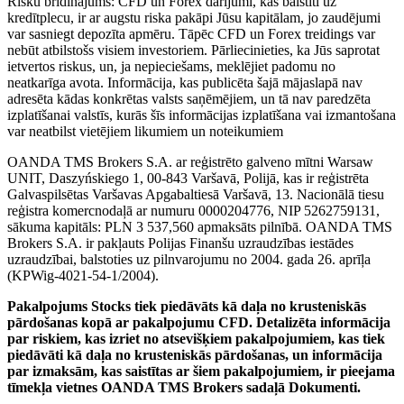
Risku brīdinājums: CFD un Forex darījumi, kas balstīti uz
kredītplecu, ir ar augstu riska pakāpi Jūsu kapitālam, jo zaudējumi
var sasniegt depozīta apmēru. Tāpēc CFD un Forex treidings var
nebūt atbilstošs visiem investoriem. Pārliecinieties, ka Jūs saprotat
ietvertos riskus, un, ja nepieciešams, meklējiet padomu no
neatkarīga avota. Informācija, kas publicēta šajā mājaslapā nav
adresēta kādas konkrētas valsts saņēmējiem, un tā nav paredzēta
izplatīšanai valstīs, kurās šīs informācijas izplatīšana vai izmantošana
var neatbilst vietējiem likumiem un noteikumiem
OANDA TMS Brokers S.A. ar reģistrēto galveno mītni Warsaw
UNIT, Daszyńskiego 1, 00-843 Varšavā, Polijā, kas ir reģistrēta
Galvaspilsētas Varšavas Apgabaltiesā Varšavā, 13. Nacionālā tiesu
reģistra komercnodaļā ar numuru 0000204776, NIP 5262759131,
sākuma kapitāls: PLN 3 537,560 apmaksāts pilnībā. OANDA TMS
Brokers S.A. ir pakļauts Polijas Finanšu uzraudzības iestādes
uzraudzībai, balstoties uz pilnvarojumu no 2004. gada 26. aprīļa
(KPWig-4021-54-1/2004).
Pakalpojums Stocks tiek piedāvāts kā daļa no krusteniskās
pārdošanas kopā ar pakalpojumu CFD. Detalizēta informācija
par riskiem, kas izriet no atsevišķiem pakalpojumiem, kas tiek
piedāvāti kā daļa no krusteniskās pārdošanas, un informācija
par izmaksām, kas saistītas ar šiem pakalpojumiem, ir pieejama
tīmekļa vietnes OANDA TMS Brokers sadaļā Dokumenti.