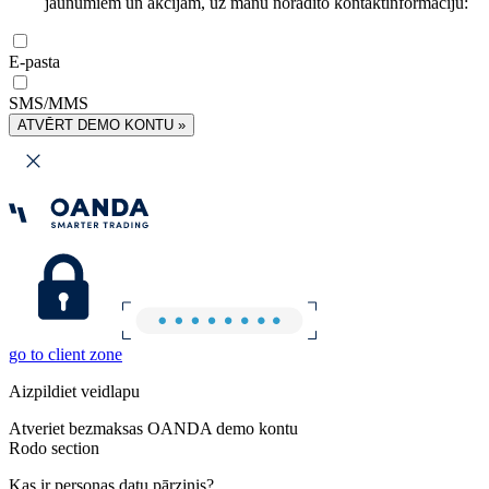
jaunumiem un akcijām, uz manu norādīto kontaktinformāciju:
E-pasta
SMS/MMS
ATVĒRT DEMO KONTU »
go to client zone
Aizpildiet veidlapu
Atveriet bezmaksas OANDA demo kontu
Rodo section
Kas ir personas datu pārzinis?