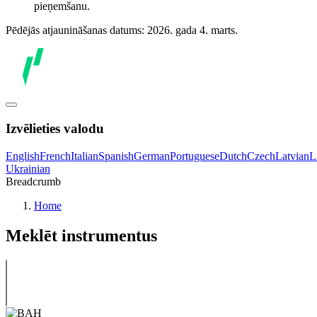
pieņemšanu.
Pēdējās atjaunināšanas datums: 2026. gada 4. marts.
Izvēlieties valodu
English
French
Italian
Spanish
German
Portuguese
Dutch
Czech
Latvian
L
Ukrainian
Breadcrumb
Home
Meklēt instrumentus