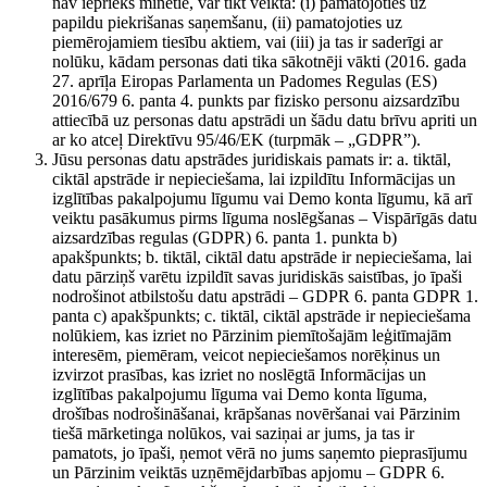
nav iepriekš minētie, var tikt veikta: (i) pamatojoties uz
papildu piekrišanas saņemšanu, (ii) pamatojoties uz
piemērojamiem tiesību aktiem, vai (iii) ja tas ir saderīgi ar
nolūku, kādam personas dati tika sākotnēji vākti (2016. gada
27. aprīļa Eiropas Parlamenta un Padomes Regulas (ES)
2016/679 6. panta 4. punkts par fizisko personu aizsardzību
attiecībā uz personas datu apstrādi un šādu datu brīvu apriti un
ar ko atceļ Direktīvu 95/46/EK (turpmāk – „GDPR”).
Jūsu personas datu apstrādes juridiskais pamats ir: a. tiktāl,
ciktāl apstrāde ir nepieciešama, lai izpildītu Informācijas un
izglītības pakalpojumu līgumu vai Demo konta līgumu, kā arī
veiktu pasākumus pirms līguma noslēgšanas – Vispārīgās datu
aizsardzības regulas (GDPR) 6. panta 1. punkta b)
apakšpunkts; b. tiktāl, ciktāl datu apstrāde ir nepieciešama, lai
datu pārziņš varētu izpildīt savas juridiskās saistības, jo īpaši
nodrošinot atbilstošu datu apstrādi – GDPR 6. panta GDPR 1.
panta c) apakšpunkts; c. tiktāl, ciktāl apstrāde ir nepieciešama
nolūkiem, kas izriet no Pārzinim piemītošajām leģitīmajām
interesēm, piemēram, veicot nepieciešamos norēķinus un
izvirzot prasības, kas izriet no noslēgtā Informācijas un
izglītības pakalpojumu līguma vai Demo konta līguma,
drošības nodrošināšanai, krāpšanas novēršanai vai Pārzinim
tiešā mārketinga nolūkos, vai saziņai ar jums, ja tas ir
pamatots, jo īpaši, ņemot vērā no jums saņemto pieprasījumu
un Pārzinim veiktās uzņēmējdarbības apjomu – GDPR 6.