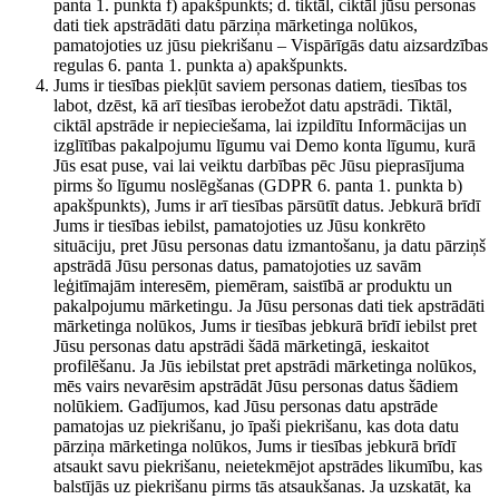
panta 1. punkta f) apakšpunkts; d. tiktāl, ciktāl jūsu personas
dati tiek apstrādāti datu pārziņa mārketinga nolūkos,
pamatojoties uz jūsu piekrišanu – Vispārīgās datu aizsardzības
regulas 6. panta 1. punkta a) apakšpunkts.
Jums ir tiesības piekļūt saviem personas datiem, tiesības tos
labot, dzēst, kā arī tiesības ierobežot datu apstrādi. Tiktāl,
ciktāl apstrāde ir nepieciešama, lai izpildītu Informācijas un
izglītības pakalpojumu līgumu vai Demo konta līgumu, kurā
Jūs esat puse, vai lai veiktu darbības pēc Jūsu pieprasījuma
pirms šo līgumu noslēgšanas (GDPR 6. panta 1. punkta b)
apakšpunkts), Jums ir arī tiesības pārsūtīt datus. Jebkurā brīdī
Jums ir tiesības iebilst, pamatojoties uz Jūsu konkrēto
situāciju, pret Jūsu personas datu izmantošanu, ja datu pārziņš
apstrādā Jūsu personas datus, pamatojoties uz savām
leģitīmajām interesēm, piemēram, saistībā ar produktu un
pakalpojumu mārketingu. Ja Jūsu personas dati tiek apstrādāti
mārketinga nolūkos, Jums ir tiesības jebkurā brīdī iebilst pret
Jūsu personas datu apstrādi šādā mārketingā, ieskaitot
profilēšanu. Ja Jūs iebilstat pret apstrādi mārketinga nolūkos,
mēs vairs nevarēsim apstrādāt Jūsu personas datus šādiem
nolūkiem. Gadījumos, kad Jūsu personas datu apstrāde
pamatojas uz piekrišanu, jo īpaši piekrišanu, kas dota datu
pārziņa mārketinga nolūkos, Jums ir tiesības jebkurā brīdī
atsaukt savu piekrišanu, neietekmējot apstrādes likumību, kas
balstījās uz piekrišanu pirms tās atsaukšanas. Ja uzskatāt, ka