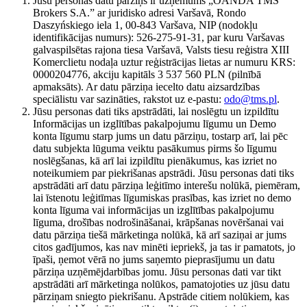
Jūsu personas datu pārziņš ir uzņēmums „OANDA TMS
Brokers S.A.” ar juridisko adresi Varšavā, Rondo
Daszyńskiego iela 1, 00-843 Varšava, NIP (nodokļu
identifikācijas numurs): 526-275-91-31, par kuru Varšavas
galvaspilsētas rajona tiesa Varšavā, Valsts tiesu reģistra XIII
Komerclietu nodaļa uztur reģistrācijas lietas ar numuru KRS:
0000204776, akciju kapitāls 3 537 560 PLN (pilnībā
apmaksāts). Ar datu pārziņa iecelto datu aizsardzības
speciālistu var sazināties, rakstot uz e-pastu:
odo@tms.pl
.
Jūsu personas dati tiks apstrādāti, lai noslēgtu un izpildītu
Informācijas un izglītības pakalpojumu līgumu un Demo
konta līgumu starp jums un datu pārziņu, tostarp arī, lai pēc
datu subjekta lūguma veiktu pasākumus pirms šo līgumu
noslēgšanas, kā arī lai izpildītu pienākumus, kas izriet no
noteikumiem par piekrišanas apstrādi. Jūsu personas dati tiks
apstrādāti arī datu pārziņa leģitīmo interešu nolūkā, piemēram,
lai īstenotu leģitīmas līgumiskas prasības, kas izriet no demo
konta līguma vai informācijas un izglītības pakalpojumu
līguma, drošības nodrošināšanai, krāpšanas novēršanai vai
datu pārziņa tiešā mārketinga nolūkā, kā arī saziņai ar jums
citos gadījumos, kas nav minēti iepriekš, ja tas ir pamatots, jo
īpaši, ņemot vērā no jums saņemto pieprasījumu un datu
pārziņa uzņēmējdarbības jomu. Jūsu personas dati var tikt
apstrādāti arī mārketinga nolūkos, pamatojoties uz jūsu datu
pārziņam sniegto piekrišanu. Apstrāde citiem nolūkiem, kas