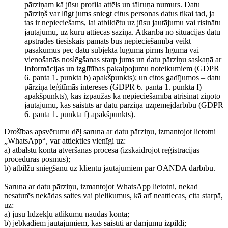
pārziņam kā jūsu profila attēls un tālruņa numurs. Datu
pārziņš var lūgt jums sniegt citus personas datus tikai tad, ja
tas ir nepieciešams, lai atbildētu uz jūsu jautājumu vai risinātu
jautājumu, uz kuru attiecas saziņa. Atkarībā no situācijas datu
apstrādes tiesiskais pamats būs nepieciešamība veikt
pasākumus pēc datu subjekta lūguma pirms līguma vai
vienošanās noslēgšanas starp jums un datu pārziņu saskaņā ar
Informācijas un izglītības pakalpojumu noteikumiem (GDPR
6. panta 1. punkta b) apakšpunkts); un citos gadījumos – datu
pārziņa leģitīmās intereses (GDPR 6. panta 1. punkta f)
apakšpunkts), kas izpaužas kā nepieciešamība atrisināt ziņoto
jautājumu, kas saistīts ar datu pārziņa uzņēmējdarbību (GDPR
6. panta 1. punkta f) apakšpunkts).
Drošības apsvērumu dēļ saruna ar datu pārziņu, izmantojot lietotni
„WhatsApp“, var attiekties vienīgi uz:
a) atbalstu konta atvēršanas procesā (izskaidrojot reģistrācijas
procedūras posmus);
b) atbilžu sniegšanu uz klientu jautājumiem par OANDA darbību.
Saruna ar datu pārziņu, izmantojot WhatsApp lietotni, nekad
nesaturēs nekādas saites vai pielikumus, kā arī neattiecas, cita starpā,
uz:
a) jūsu līdzekļu atlikumu naudas kontā;
b) jebkādiem jautājumiem, kas saistīti ar darījumu izpildi;