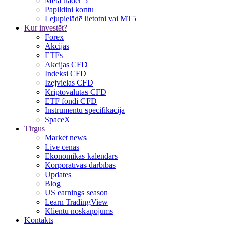
Meta trader 5
Papildini kontu
Lejupielādē lietotni vai MT5
Kur investēt?
Forex
Akcijas
ETFs
Akcijas CFD
Indeksi CFD
Izejvielas CFD
Kriptovalūtas CFD
ETF fondi CFD
Instrumentu specifikācija
SpaceX
Tirgus
Market news
Live cenas
Ekonomikas kalendārs
Korporatīvās darbības
Updates
Blog
US earnings season
Learn TradingView
Klientu noskaņojums
Kontakts