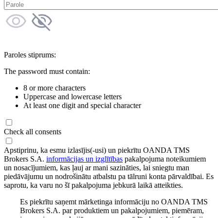
Paroles stiprums:
The password must contain:
8 or more characters
Uppercase and lowercase letters
At least one digit and special character
Check all consents
Apstiprinu, ka esmu izlasījis(-usi) un piekrītu OANDA TMS
Brokers S.A.
informācijas un izglītības
pakalpojuma noteikumiem
un nosacījumiem, kas ļauj ar mani sazināties, lai sniegtu man
piedāvājumu un nodrošinātu atbalstu pa tālruni konta pārvaldībai. Es
saprotu, ka varu no šī pakalpojuma jebkurā laikā atteikties.
Es piekrītu saņemt mārketinga informāciju no OANDA TMS
Brokers S.A. par produktiem un pakalpojumiem, piemēram,