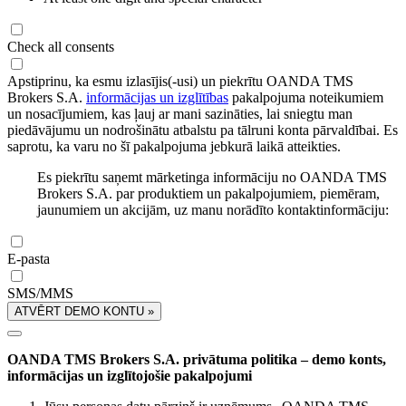
Check all consents
Apstiprinu, ka esmu izlasījis(-usi) un piekrītu OANDA TMS
Brokers S.A.
informācijas un izglītības
pakalpojuma noteikumiem
un nosacījumiem, kas ļauj ar mani sazināties, lai sniegtu man
piedāvājumu un nodrošinātu atbalstu pa tālruni konta pārvaldībai. Es
saprotu, ka varu no šī pakalpojuma jebkurā laikā atteikties.
Es piekrītu saņemt mārketinga informāciju no OANDA TMS
Brokers S.A. par produktiem un pakalpojumiem, piemēram,
jaunumiem un akcijām, uz manu norādīto kontaktinformāciju:
E-pasta
SMS/MMS
ATVĒRT DEMO KONTU »
OANDA TMS Brokers S.A. privātuma politika – demo konts,
informācijas un izglītojošie pakalpojumi