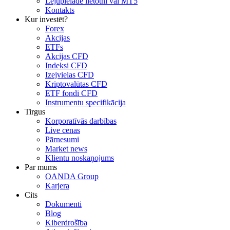
Lejupielādē lietotni vai MT5
Kontakts
Kur investēt?
Forex
Akcijas
ETFs
Akcijas CFD
Indeksi CFD
Izejvielas CFD
Kriptovalūtas CFD
ETF fondi CFD
Instrumentu specifikācija
Tirgus
Korporatīvās darbības
Live cenas
Pārnesumi
Market news
Klientu noskaņojums
Par mums
OANDA Group
Karjera
Cits
Dokumenti
Blog
Kiberdrošība