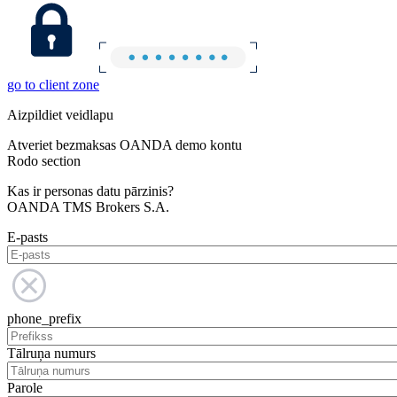
go to client zone
Aizpildiet veidlapu
Atveriet bezmaksas OANDA demo kontu
Rodo section
Kas ir personas datu pārzinis?
OANDA TMS Brokers S.A.
E-pasts
phone_prefix
Tālruņa numurs
Parole