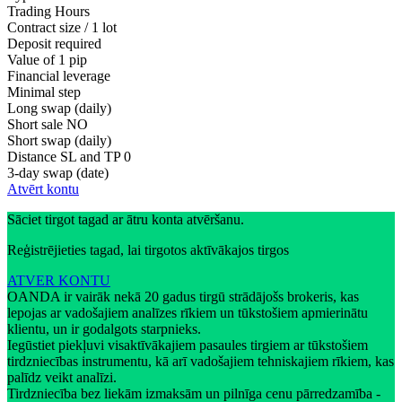
Trading Hours
Contract size / 1 lot
Deposit required
Value of 1 pip
Financial leverage
Minimal step
Long swap (daily)
Short sale
NO
Short swap (daily)
Distance SL and TP
0
3-day swap (date)
Atvērt kontu
Sāciet tirgot tagad ar ātru konta atvēršanu.
Reģistrējieties tagad, lai tirgotos aktīvākajos tirgos
ATVER KONTU
OANDA ir vairāk nekā 20 gadus tirgū strādājošs brokeris, kas
lepojas ar vadošajiem analīzes rīkiem un tūkstošiem apmierinātu
klientu, un ir godalgots starpnieks.
Iegūstiet piekļuvi visaktīvākajiem pasaules tirgiem ar tūkstošiem
tirdzniecības instrumentu, kā arī vadošajiem tehniskajiem rīkiem, kas
palīdz veikt analīzi.
Tirdzniecība bez liekām izmaksām un pilnīga cenu pārredzamība -