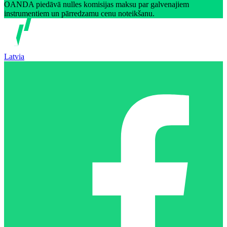
OANDA piedāvā nulles komisijas maksu par galvenajiem
instrumentiem un pārredzamu cenu noteikšanu.
Latvia