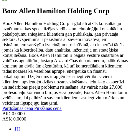
Booz Allen Hamilton Holding Corp
Booz Allen Hamilton Holding Corp ir globāli atzīts konsultāciju
uzņēmums, kas specializējas vadības un tehnoloģiju konsultāciju
pakalpojumu sniegšanā klientiem gan publiskajā, gan privātajā
sektorā. Uzņēmums ir pazīstams ar saviem inovatīvajiem
risinājumiem sarežģītu izaicinājumu risināšanā, ar ekspertīzi tādās
jomās kā kiberdrošība, datu analītika, inženierija un stratēģiskā
konsultēšana. Booz Allen Hamilton ir bagāta vēsture sadarbībā ar
valdības aģentūrām, tostarp Aizsardzības departamentu, izlūkošanas
kopienu un civilajām aģentūrām, kā arī komerciālajiem klientiem
tādās nozarēs kā veselības aprūpe, enerģētika un finanšu
pakalpojumi. Uzņēmums ir apņēmies sniegt vērtību saviem
klientiem, apvienojot dziļas nozares zināšanas, tehnisko ekspertīzi
un sadarbības pieeju problēmu risināšanā. Ar vairāk nekā 27,000
profesionāļu komandu birojos visā pasaulē, Booz Allen Hamilton ir
veltīts tam, lai palīdzētu saviem klientiem sasniegt viņu mērķus un
veicinātu ilgtspējīgu izaugsmi.
Pārdošanas cena
Pirkšanas cena
BID
0.0000
ASK
0.0000
1H