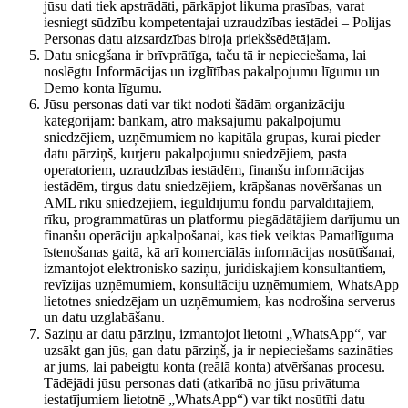
jūsu dati tiek apstrādāti, pārkāpjot likuma prasības, varat
iesniegt sūdzību kompetentajai uzraudzības iestādei – Polijas
Personas datu aizsardzības biroja priekšsēdētājam.
Datu sniegšana ir brīvprātīga, taču tā ir nepieciešama, lai
noslēgtu Informācijas un izglītības pakalpojumu līgumu un
Demo konta līgumu.
Jūsu personas dati var tikt nodoti šādām organizāciju
kategorijām: bankām, ātro maksājumu pakalpojumu
sniedzējiem, uzņēmumiem no kapitāla grupas, kurai pieder
datu pārziņš, kurjeru pakalpojumu sniedzējiem, pasta
operatoriem, uzraudzības iestādēm, finanšu informācijas
iestādēm, tirgus datu sniedzējiem, krāpšanas novēršanas un
AML rīku sniedzējiem, ieguldījumu fondu pārvaldītājiem,
rīku, programmatūras un platformu piegādātājiem darījumu un
finanšu operāciju apkalpošanai, kas tiek veiktas Pamatlīguma
īstenošanas gaitā, kā arī komerciālās informācijas nosūtīšanai,
izmantojot elektronisko saziņu, juridiskajiem konsultantiem,
revīzijas uzņēmumiem, konsultāciju uzņēmumiem, WhatsApp
lietotnes sniedzējam un uzņēmumiem, kas nodrošina serverus
un datu uzglabāšanu.
Saziņu ar datu pārziņu, izmantojot lietotni „WhatsApp“, var
uzsākt gan jūs, gan datu pārziņš, ja ir nepieciešams sazināties
ar jums, lai pabeigtu konta (reālā konta) atvēršanas procesu.
Tādējādi jūsu personas dati (atkarībā no jūsu privātuma
iestatījumiem lietotnē „WhatsApp“) var tikt nosūtīti datu