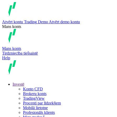
Atvērt kontu
Trading
Demo
Atvērt demo kontu
Mans konts
Mans konts
Tirdzniecība tiešsaistē
Help
Investē
Konto CFD
Brokeru konts
TradingView
Procenti par līdzekļiem
Mobilā lietotne
Profesionāls klients