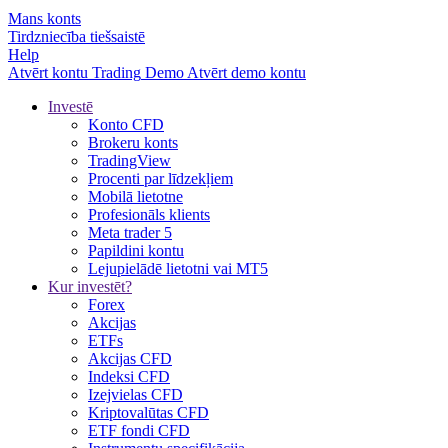
Mans konts
Tirdzniecība tiešsaistē
Help
Atvērt kontu
Trading
Demo
Atvērt demo kontu
Investē
Konto CFD
Brokeru konts
TradingView
Procenti par līdzekļiem
Mobilā lietotne
Profesionāls klients
Meta trader 5
Papildini kontu
Lejupielādē lietotni vai MT5
Kur investēt?
Forex
Akcijas
ETFs
Akcijas CFD
Indeksi CFD
Izejvielas CFD
Kriptovalūtas CFD
ETF fondi CFD