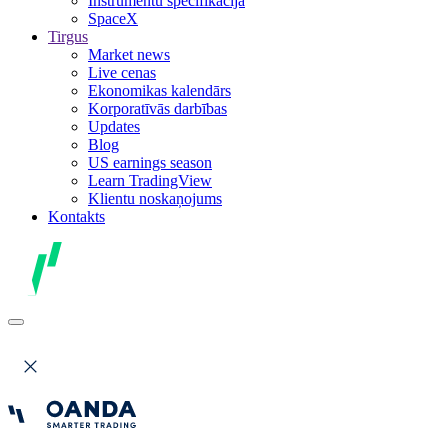
Instrumentu specifikācija
SpaceX
Tirgus
Market news
Live cenas
Ekonomikas kalendārs
Korporatīvās darbības
Updates
Blog
US earnings season
Learn TradingView
Klientu noskaņojums
Kontakts