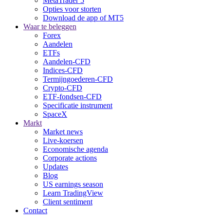
MetaTrader 5
Opties voor storten
Download de app of MT5
Waar te beleggen
Forex
Aandelen
ETFs
Aandelen-CFD
Indices-CFD
Termijngoederen-CFD
Crypto-CFD
ETF-fondsen-CFD
Specificatie instrument
SpaceX
Markt
Market news
Live-koersen
Economische agenda
Corporate actions
Updates
Blog
US earnings season
Learn TradingView
Client sentiment
Contact