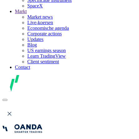
Specificatie instrument
SpaceX
Markt
Market news
Live-koersen
Economische agenda
Corporate actions
Updates
Blog
US earnings season
Learn TradingView
Client sentiment
Contact