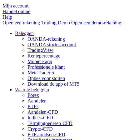
Mijn account
Handel online
Help
Open een rekening
Trading
Demo
Open een demo-rekening
Beleggen
OANDA-rekening
OANDA stocks account
TradingView
Rentepercentage
Mobiele app
Professionele klant
MetaTrader 5
Opties voor storten
Download de app of MT5
Waar te beleggen
Forex
Aandelen
ETFs
Aandelen-CFD
Indices-CFD
Termijngoederen-CFD
Crypto-CFD
ETF-fondsen-CFD