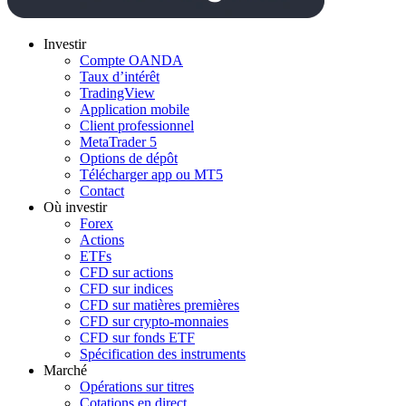
Investir
Compte OANDA
Taux d’intérêt
TradingView
Application mobile
Client professionnel
MetaTrader 5
Options de dépôt
Télécharger app ou MT5
Contact
Où investir
Forex
Actions
ETFs
CFD sur actions
CFD sur indices
CFD sur matières premières
CFD sur crypto-monnaies
CFD sur fonds ETF
Spécification des instruments
Marché
Opérations sur titres
Cotations en direct