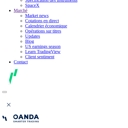
Spécification des instruments
SpaceX
Marché
Market news
Cotations en direct
Calendrier économique
Opérations sur titres
Updates
Blog
US earnings season
Learn TradingView
Client sentiment
Contact