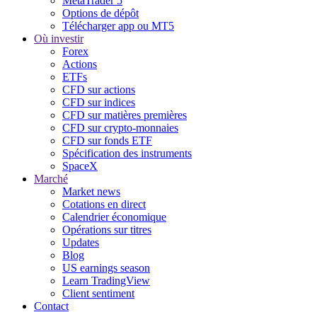
MetaTrader 5
Options de dépôt
Télécharger app ou MT5
Où investir
Forex
Actions
ETFs
CFD sur actions
CFD sur indices
CFD sur matières premières
CFD sur crypto-monnaies
CFD sur fonds ETF
Spécification des instruments
SpaceX
Marché
Market news
Cotations en direct
Calendrier économique
Opérations sur titres
Updates
Blog
US earnings season
Learn TradingView
Client sentiment
Contact