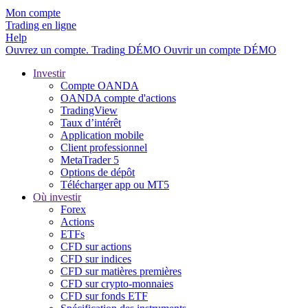
Mon compte
Trading en ligne
Help
Ouvrez un compte.
Trading
DÉMO
Ouvrir un compte DÉMO
Investir
Compte OANDA
OANDA compte d'actions
TradingView
Taux d’intérêt
Application mobile
Client professionnel
MetaTrader 5
Options de dépôt
Télécharger app ou MT5
Où investir
Forex
Actions
ETFs
CFD sur actions
CFD sur indices
CFD sur matières premières
CFD sur crypto-monnaies
CFD sur fonds ETF