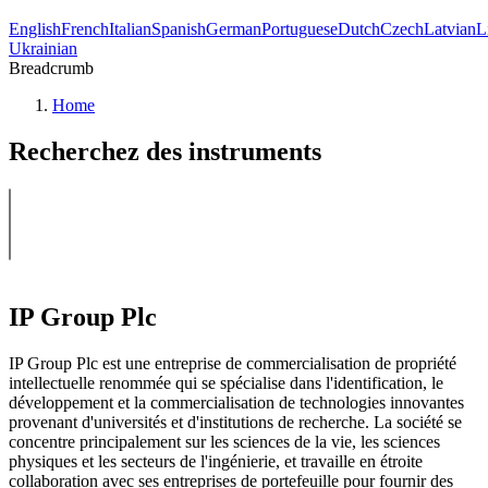
English
French
Italian
Spanish
German
Portuguese
Dutch
Czech
Latvian
L
Ukrainian
Breadcrumb
Home
Recherchez des instruments
IP Group Plc
IP Group Plc est une entreprise de commercialisation de propriété
intellectuelle renommée qui se spécialise dans l'identification, le
développement et la commercialisation de technologies innovantes
provenant d'universités et d'institutions de recherche. La société se
concentre principalement sur les sciences de la vie, les sciences
physiques et les secteurs de l'ingénierie, et travaille en étroite
collaboration avec ses entreprises de portefeuille pour fournir des