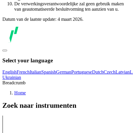
De verwerkingsverantwoordelijke zal geen gebruik maken
van geautomatiseerde besluitvorming ten aanzien van u.
Datum van de laatste update: 4 maart 2026.
Select your language
English
French
Italian
Spanish
German
Portuguese
Dutch
Czech
Latvian
L
Ukrainian
Breadcrumb
Home
Zoek naar instrumenten