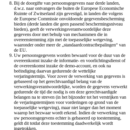
Bij de doorgifte van persoonsgegevens naar derde landen,
d.w.z. naar ontvangers die buiten de Europese Economische
Ruimte of Zwitserland zijn gevestigd, in landen die volgens
de Europese Commissie onvoldoende gegevensbescherming
bieden (derde landen die geen passend beschermingsniveau
bieden), geeft de verwerkingsverantwoordelijke deze
gegevens door met behulp van mechanismen die in
overeenstemming zijn met de toepasselijke wetgeving,
waaronder onder meer de „standaardcontractbepalingen“ van
de EU.
Uw persoonsgegevens worden bewaard voor de duur van de
overeenkomst inzake de informatie- en voorlichtingsdienst of
de overeenkomst inzake de demo-account, en ook na
beëindiging daarvan gedurende de wettelijke
verjaringstermijn. Voor zover de verwerking van gegevens is
gebaseerd op het gerechtvaardigd belang van de
verwerkingsverantwoordelijke, worden de gegevens verwerkt
gedurende de tijd die nodig is om deze gerechtvaardigde
belangen na te streven (in het bijzonder tot het verstrijken van
de verjaringstermijnen voor vorderingen op grond van de
toepasselijke wetgeving), maar niet langer dan het moment
waarop het bezwaar wordt erkend. Indien de verwerking van
uw persoonsgegevens echter is gebaseerd op toestemming,
geldt dit totdat deze toestemming daadwerkelijk wordt
ingetrokken.