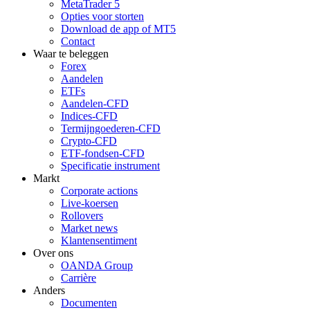
MetaTrader 5
Opties voor storten
Download de app of MT5
Contact
Waar te beleggen
Forex
Aandelen
ETFs
Aandelen-CFD
Indices-CFD
Termijngoederen-CFD
Crypto-CFD
ETF-fondsen-CFD
Specificatie instrument
Markt
Corporate actions
Live-koersen
Rollovers
Market news
Klantensentiment
Over ons
OANDA Group
Carrière
Anders
Documenten