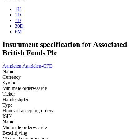
1H
1D
7D
30D
6M
Instrument specification for Associated
British Foods Plc
Aandelen
Aandelen-CFD
Name
Currency
Symbol
Minimale orderwaarde
Ticker
Handelstijden
Type
Hours of accepting orders
ISIN
Name
Minimale orderwaarde
Beschrijving
Maximale orderwaarde