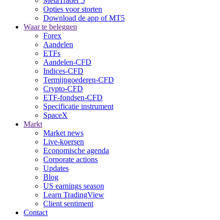
MetaTrader 5
Opties voor storten
Download de app of MT5
Waar te beleggen
Forex
Aandelen
ETFs
Aandelen-CFD
Indices-CFD
Termijngoederen-CFD
Crypto-CFD
ETF-fondsen-CFD
Specificatie instrument
SpaceX
Markt
Market news
Live-koersen
Economische agenda
Corporate actions
Updates
Blog
US earnings season
Learn TradingView
Client sentiment
Contact