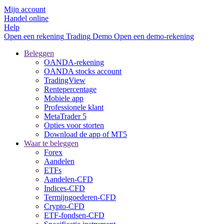
Mijn account
Handel online
Help
Open een rekening
Trading
Demo
Open een demo-rekening
Beleggen
OANDA-rekening
OANDA stocks account
TradingView
Rentepercentage
Mobiele app
Professionele klant
MetaTrader 5
Opties voor storten
Download de app of MT5
Waar te beleggen
Forex
Aandelen
ETFs
Aandelen-CFD
Indices-CFD
Termijngoederen-CFD
Crypto-CFD
ETF-fondsen-CFD