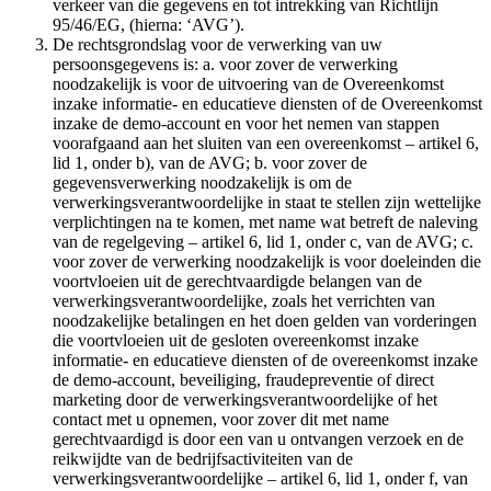
verkeer van die gegevens en tot intrekking van Richtlijn
95/46/EG, (hierna: ‘AVG’).
De rechtsgrondslag voor de verwerking van uw
persoonsgegevens is: a. voor zover de verwerking
noodzakelijk is voor de uitvoering van de Overeenkomst
inzake informatie- en educatieve diensten of de Overeenkomst
inzake de demo-account en voor het nemen van stappen
voorafgaand aan het sluiten van een overeenkomst – artikel 6,
lid 1, onder b), van de AVG; b. voor zover de
gegevensverwerking noodzakelijk is om de
verwerkingsverantwoordelijke in staat te stellen zijn wettelijke
verplichtingen na te komen, met name wat betreft de naleving
van de regelgeving – artikel 6, lid 1, onder c, van de AVG; c.
voor zover de verwerking noodzakelijk is voor doeleinden die
voortvloeien uit de gerechtvaardigde belangen van de
verwerkingsverantwoordelijke, zoals het verrichten van
noodzakelijke betalingen en het doen gelden van vorderingen
die voortvloeien uit de gesloten overeenkomst inzake
informatie- en educatieve diensten of de overeenkomst inzake
de demo-account, beveiliging, fraudepreventie of direct
marketing door de verwerkingsverantwoordelijke of het
contact met u opnemen, voor zover dit met name
gerechtvaardigd is door een van u ontvangen verzoek en de
reikwijdte van de bedrijfsactiviteiten van de
verwerkingsverantwoordelijke – artikel 6, lid 1, onder f, van