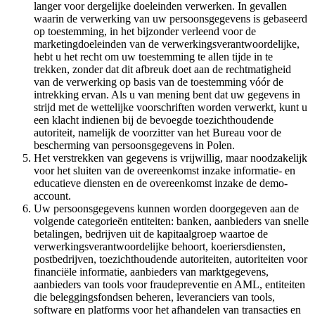
langer voor dergelijke doeleinden verwerken. In gevallen
waarin de verwerking van uw persoonsgegevens is gebaseerd
op toestemming, in het bijzonder verleend voor de
marketingdoeleinden van de verwerkingsverantwoordelijke,
hebt u het recht om uw toestemming te allen tijde in te
trekken, zonder dat dit afbreuk doet aan de rechtmatigheid
van de verwerking op basis van de toestemming vóór de
intrekking ervan. Als u van mening bent dat uw gegevens in
strijd met de wettelijke voorschriften worden verwerkt, kunt u
een klacht indienen bij de bevoegde toezichthoudende
autoriteit, namelijk de voorzitter van het Bureau voor de
bescherming van persoonsgegevens in Polen.
Het verstrekken van gegevens is vrijwillig, maar noodzakelijk
voor het sluiten van de overeenkomst inzake informatie- en
educatieve diensten en de overeenkomst inzake de demo-
account.
Uw persoonsgegevens kunnen worden doorgegeven aan de
volgende categorieën entiteiten: banken, aanbieders van snelle
betalingen, bedrijven uit de kapitaalgroep waartoe de
verwerkingsverantwoordelijke behoort, koeriersdiensten,
postbedrijven, toezichthoudende autoriteiten, autoriteiten voor
financiële informatie, aanbieders van marktgegevens,
aanbieders van tools voor fraudepreventie en AML, entiteiten
die beleggingsfondsen beheren, leveranciers van tools,
software en platforms voor het afhandelen van transacties en