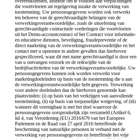
overeenkomsten, alsmede om te voldoen aan verplichtingen
die voortvloeien uit regelgeving inzake de verwerking van
toestemming. Uw persoonsgegevens worden ook verwerkt
ten behoeve van de gerechtvaardigde belangen van de
verwerkingsverantwoordelijke, zoals de uitoefening van
gerechtvaardigde contractuele vorderingen die voortvloeien
uit het Demo-accountcontract of het Contract voor informatie-
en educatieve diensten, beveiliging, fraudepreventie of de
direct marketing van de verwerkingsverantwoordelijke en het
contact met u opnemen in andere gevallen dan hierboven
gespecificeerd, waar dit met name gerechtvaardigd is door een
van u ontvangen verzoek en de reikwijdte van de
bedrijfsactiviteiten van de verwerkingsverantwoordelijke. Uw
persoonsgegevens kunnen ook worden verwerkt voor
marketingdoeleinden op basis van de toestemming die u aan
de verwerkingsverantwoordelijke hebt gegeven. Verwerking
voor andere doeleinden dan de hierboven genoemde kan
plaatsvinden: (i) op basis van het verkrijgen van aanvullende
toestemming, (ii) op basis van toepasselijke wetgeving, of (iii)
wanneer dit verenigbaar is met het doel waarvoor de
persoonsgegevens oorspronkelijk zijn verzameld (Artikel 6,
lid 4, van Verordening (EU) 2016/679 van het Europees
Parlement en de Raad van 27 april 2016 betreffende de
bescherming van natuurlijke personen in verband met de
verwerking van persoonsgegevens en betreffende het vrije