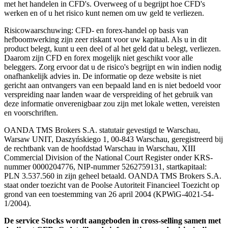
met het handelen in CFD's. Overweeg of u begrijpt hoe CFD's
werken en of u het risico kunt nemen om uw geld te verliezen.
Risicowaarschuwing: CFD- en forex-handel op basis van
hefboomwerking zijn zeer riskant voor uw kapitaal. Als u in dit
product belegt, kunt u een deel of al het geld dat u belegt, verliezen.
Daarom zijn CFD en forex mogelijk niet geschikt voor alle
beleggers. Zorg ervoor dat u de risico's begrijpt en win indien nodig
onafhankelijk advies in. De informatie op deze website is niet
gericht aan ontvangers van een bepaald land en is niet bedoeld voor
verspreiding naar landen waar de verspreiding of het gebruik van
deze informatie onverenigbaar zou zijn met lokale wetten, vereisten
en voorschriften.
OANDA TMS Brokers S.A. statutair gevestigd te Warschau,
Warsaw UNIT, Daszyńskiego 1, 00-843 Warschau, geregistreerd bij
de rechtbank van de hoofdstad Warschau in Warschau, XIII
Commercial Division of the National Court Register onder KRS-
nummer 0000204776, NIP-nummer 5262759131, startkapitaal:
PLN 3.537.560 in zijn geheel betaald. OANDA TMS Brokers S.A.
staat onder toezicht van de Poolse Autoriteit Financieel Toezicht op
grond van een toestemming van 26 april 2004 (KPWiG-4021-54-
1/2004).
De service Stocks wordt aangeboden in cross-selling samen met