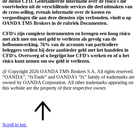
de dienst CFD. Gedetailleerde informatie over de risico's die
voortvloeien uit de verschillende services die deel uitmaken van
de cross-selling, evenals informatie over de kosten en
vergoedingen die aan deze diensten zijn verbonden, vindt u op
OANDA TMS Brokers in de rubriek Documenten.
CFD's zijn complexe instrumenten en brengen een hoog risico
met zich mee om snel geld te verliezen als gevolg van de
hefboomwerking. 76% van de accounts van particuliere
beleggers verliest bij deze aanbieder geld met het handelen in
CFD's. Overweeg of u begrijpt hoe CFD's werken en of u het
risico kunt nemen om uw geld te verliezen.
@ Copyright 2026 OANDA TMS Brokers S.A. All rights reserved.
“OANDA”, “fxTrade” and OANDA’s “fx” family of trademarks are
owned by OANDA Corporation. All other trademarks appearing on
this website are the property of their respective owner.
Scroll to top