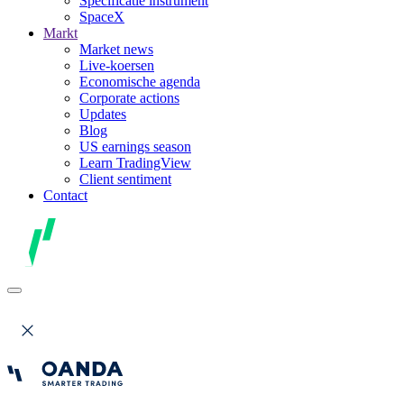
Specificatie instrument
SpaceX
Markt
Market news
Live-koersen
Economische agenda
Corporate actions
Updates
Blog
US earnings season
Learn TradingView
Client sentiment
Contact