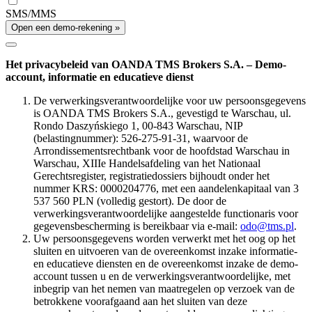
SMS/MMS
Open een demo-rekening »
Het privacybeleid van OANDA TMS Brokers S.A. – Demo-
account, informatie en educatieve dienst
De verwerkingsverantwoordelijke voor uw persoonsgegevens
is OANDA TMS Brokers S.A., gevestigd te Warschau, ul.
Rondo Daszyńskiego 1, 00-843 Warschau, NIP
(belastingnummer): 526-275-91-31, waarvoor de
Arrondissementsrechtbank voor de hoofdstad Warschau in
Warschau, XIIIe Handelsafdeling van het Nationaal
Gerechtsregister, registratiedossiers bijhoudt onder het
nummer KRS: 0000204776, met een aandelenkapitaal van 3
537 560 PLN (volledig gestort). De door de
verwerkingsverantwoordelijke aangestelde functionaris voor
gegevensbescherming is bereikbaar via e-mail:
odo@tms.pl
.
Uw persoonsgegevens worden verwerkt met het oog op het
sluiten en uitvoeren van de overeenkomst inzake informatie-
en educatieve diensten en de overeenkomst inzake de demo-
account tussen u en de verwerkingsverantwoordelijke, met
inbegrip van het nemen van maatregelen op verzoek van de
betrokkene voorafgaand aan het sluiten van deze