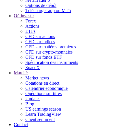
MetaTrader 5
Options de dépôt
Télécharger app ou MT5
Où investir
Forex
Actions
ETFs
CFD sur actions
CFD sur indices
CFD sur matières premières
CFD sur crypto-monnaies
CFD sur fonds ETF
Spécification des instruments
SpaceX
Marché
Market news
Cotations en direct
Calendrier économique
Opérations sur titres
Updates
Blog
US earnings season
Learn TradingView
Client sentiment
Contact