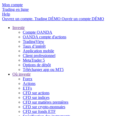
Mon compte
Trading en ligne
Help
Ouvrez un compte.
Trading
DÉMO
Ouvrir un compte DÉMO
Investir
Compte OANDA
OANDA compte d'actions
TradingView
Taux d’intérêt
Application mobile
Client professionnel
MetaTrader 5
Options de dépôt
Télécharger app ou MT5
Où investir
Forex
Actions
ETFs
CFD sur actions
CFD sur indices
CFD sur matières premières
CFD sur crypto-monnaies
CFD sur fonds ETF