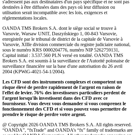
s'adressent pas aux destinataires d'un pays spécifique et ne sont pas
destinées à être diffusées dans des pays où leur diffusion ou
utilisation serait incompatible avec les lois, exigences et
réglementations locales.
OANDA TMS Brokers S.A. dont le siège social se trouve à
Varsovie, Warsaw UNIT, Daszyńskiego 1, 00-843 Varsovie,
enregistrée par le tribunal de district de la capitale de Varsovie à
Varsovie, XIIIe division commerciale du registre judiciaire national,
sous le numéro KRS 0000204776, numéro NIP 5262759131,
Capital initial : 3.537.560 PLN versé en totalité. OANDA TMS
Brokers S.A. est soumis à la surveillance de l'Autorité polonaise de
surveillance financière sur la base d'une autorisation du 26 avril
2004 (KPWiG-4021-54-1/2004).
Les CFD sont des instruments complexes et comportent un
risque élevé de perdre rapidement de l'argent en raison de
l'effet de levier. 76% des investisseurs particuliers perdent de
l'argent lorsqu'ils investissent dans des CFD avec ce
fournisseur. Vous devez vous demander si vous comprenez le
fonctionnement des CFD et si vous pouvez vous permettre de
prendre le risque de perdre votre argent.
@ Copyright 2026 OANDA TMS Brokers S.A. All rights reserved.
“OANDA”, “fxTrade” and OANDA’s “fx” family of trademarks are