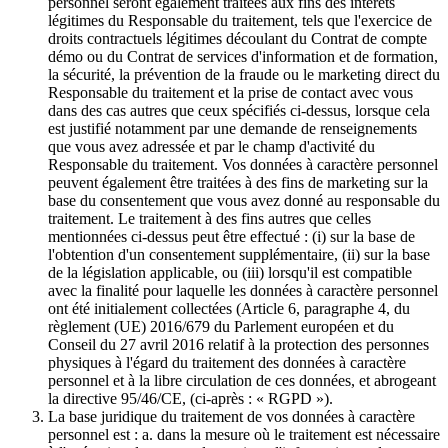
personnel seront également traitées aux fins des intérêts
légitimes du Responsable du traitement, tels que l'exercice de
droits contractuels légitimes découlant du Contrat de compte
démo ou du Contrat de services d'information et de formation,
la sécurité, la prévention de la fraude ou le marketing direct du
Responsable du traitement et la prise de contact avec vous
dans des cas autres que ceux spécifiés ci-dessus, lorsque cela
est justifié notamment par une demande de renseignements
que vous avez adressée et par le champ d'activité du
Responsable du traitement. Vos données à caractère personnel
peuvent également être traitées à des fins de marketing sur la
base du consentement que vous avez donné au responsable du
traitement. Le traitement à des fins autres que celles
mentionnées ci-dessus peut être effectué : (i) sur la base de
l'obtention d'un consentement supplémentaire, (ii) sur la base
de la législation applicable, ou (iii) lorsqu'il est compatible
avec la finalité pour laquelle les données à caractère personnel
ont été initialement collectées (Article 6, paragraphe 4, du
règlement (UE) 2016/679 du Parlement européen et du
Conseil du 27 avril 2016 relatif à la protection des personnes
physiques à l'égard du traitement des données à caractère
personnel et à la libre circulation de ces données, et abrogeant
la directive 95/46/CE, (ci-après : « RGPD »).
La base juridique du traitement de vos données à caractère
personnel est : a. dans la mesure où le traitement est nécessaire