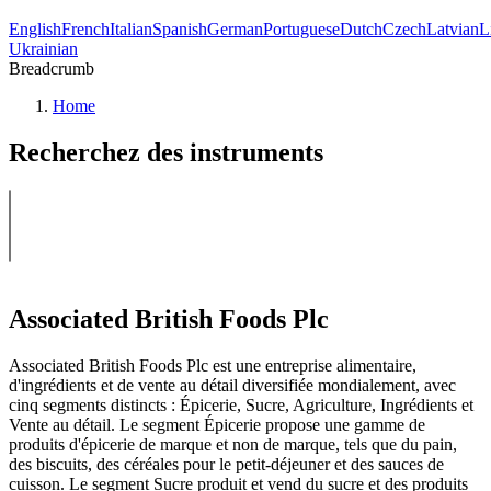
English
French
Italian
Spanish
German
Portuguese
Dutch
Czech
Latvian
L
Ukrainian
Breadcrumb
Home
Recherchez des instruments
Associated British Foods Plc
Associated British Foods Plc est une entreprise alimentaire,
d'ingrédients et de vente au détail diversifiée mondialement, avec
cinq segments distincts : Épicerie, Sucre, Agriculture, Ingrédients et
Vente au détail. Le segment Épicerie propose une gamme de
produits d'épicerie de marque et non de marque, tels que du pain,
des biscuits, des céréales pour le petit-déjeuner et des sauces de
cuisson. Le segment Sucre produit et vend du sucre et des produits