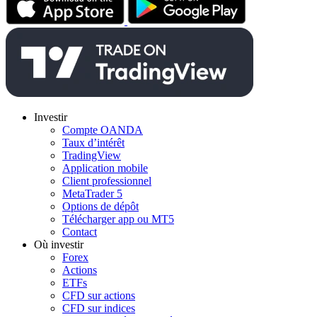
Investir
Compte OANDA
Taux d’intérêt
TradingView
Application mobile
Client professionnel
MetaTrader 5
Options de dépôt
Télécharger app ou MT5
Contact
Où investir
Forex
Actions
ETFs
CFD sur actions
CFD sur indices