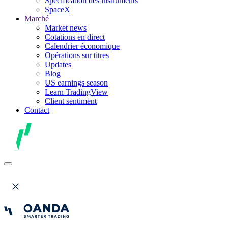
Spécification des instruments
SpaceX
Marché
Market news
Cotations en direct
Calendrier économique
Opérations sur titres
Updates
Blog
US earnings season
Learn TradingView
Client sentiment
Contact