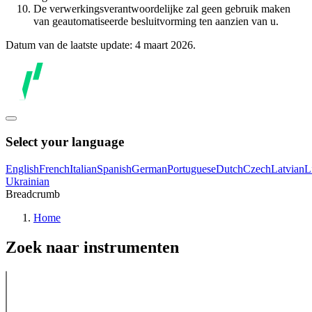
De verwerkingsverantwoordelijke zal geen gebruik maken
van geautomatiseerde besluitvorming ten aanzien van u.
Datum van de laatste update: 4 maart 2026.
Select your language
English
French
Italian
Spanish
German
Portuguese
Dutch
Czech
Latvian
L
Ukrainian
Breadcrumb
Home
Zoek naar instrumenten