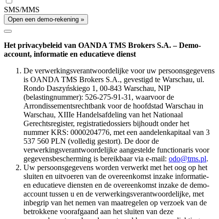
SMS/MMS
Open een demo-rekening »
Het privacybeleid van OANDA TMS Brokers S.A. – Demo-
account, informatie en educatieve dienst
De verwerkingsverantwoordelijke voor uw persoonsgegevens
is OANDA TMS Brokers S.A., gevestigd te Warschau, ul.
Rondo Daszyńskiego 1, 00-843 Warschau, NIP
(belastingnummer): 526-275-91-31, waarvoor de
Arrondissementsrechtbank voor de hoofdstad Warschau in
Warschau, XIIIe Handelsafdeling van het Nationaal
Gerechtsregister, registratiedossiers bijhoudt onder het
nummer KRS: 0000204776, met een aandelenkapitaal van 3
537 560 PLN (volledig gestort). De door de
verwerkingsverantwoordelijke aangestelde functionaris voor
gegevensbescherming is bereikbaar via e-mail:
odo@tms.pl
.
Uw persoonsgegevens worden verwerkt met het oog op het
sluiten en uitvoeren van de overeenkomst inzake informatie-
en educatieve diensten en de overeenkomst inzake de demo-
account tussen u en de verwerkingsverantwoordelijke, met
inbegrip van het nemen van maatregelen op verzoek van de
betrokkene voorafgaand aan het sluiten van deze