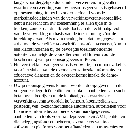
langer voor dergelijke doeleinden verwerken. In gevallen
waarin de verwerking van uw persoonsgegevens is gebaseerd
op toestemming, in het bijzonder verleend voor de
marketingdoeleinden van de verwerkingsverantwoordelijke,
hebt u het recht om uw toestemming te allen tijde in te
trekken, zonder dat dit afbreuk doet aan de rechtmatigheid
van de verwerking op basis van de toestemming vóór de
intrekking ervan. Als u van mening bent dat uw gegevens in
strijd met de wettelijke voorschriften worden verwerkt, kunt u
een klacht indienen bij de bevoegde toezichthoudende
autoriteit, namelijk de voorzitter van het Bureau voor de
bescherming van persoonsgegevens in Polen.
Het verstrekken van gegevens is vrijwillig, maar noodzakelijk
voor het sluiten van de overeenkomst inzake informatie- en
educatieve diensten en de overeenkomst inzake de demo-
account.
Uw persoonsgegevens kunnen worden doorgegeven aan de
volgende categorieën entiteiten: banken, aanbieders van snelle
betalingen, bedrijven uit de kapitaalgroep waartoe de
verwerkingsverantwoordelijke behoort, koeriersdiensten,
postbedrijven, toezichthoudende autoriteiten, autoriteiten voor
financiële informatie, aanbieders van marktgegevens,
aanbieders van tools voor fraudepreventie en AML, entiteiten
die beleggingsfondsen beheren, leveranciers van tools,
software en platforms voor het afhandelen van transacties en