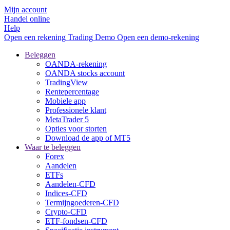
Mijn account
Handel online
Help
Open een rekening
Trading
Demo
Open een demo-rekening
Beleggen
OANDA-rekening
OANDA stocks account
TradingView
Rentepercentage
Mobiele app
Professionele klant
MetaTrader 5
Opties voor storten
Download de app of MT5
Waar te beleggen
Forex
Aandelen
ETFs
Aandelen-CFD
Indices-CFD
Termijngoederen-CFD
Crypto-CFD
ETF-fondsen-CFD