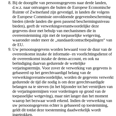
Bij de doorgifte van persoonsgegevens naar derde landen,
d.w.z. naar ontvangers die buiten de Europese Economische
Ruimte of Zwitserland zijn gevestigd, in landen die volgens
de Europese Commissie onvoldoende gegevensbescherming
bieden (derde landen die geen passend beschermingsniveau
bieden), geeft de verwerkingsverantwoordelijke deze
gegevens door met behulp van mechanismen die in
overeenstemming zijn met de toepasselijke wetgeving,
waaronder onder meer de „standaardcontractbepalingen“ van
de EU.
Uw persoonsgegevens worden bewaard voor de duur van de
overeenkomst inzake de informatie- en voorlichtingsdienst of
de overeenkomst inzake de demo-account, en ook na
beëindiging daarvan gedurende de wettelijke
verjaringstermijn. Voor zover de verwerking van gegevens is
gebaseerd op het gerechtvaardigd belang van de
verwerkingsverantwoordelijke, worden de gegevens verwerkt
gedurende de tijd die nodig is om deze gerechtvaardigde
belangen na te streven (in het bijzonder tot het verstrijken van
de verjaringstermijnen voor vorderingen op grond van de
toepasselijke wetgeving), maar niet langer dan het moment
waarop het bezwaar wordt erkend. Indien de verwerking van
uw persoonsgegevens echter is gebaseerd op toestemming,
geldt dit totdat deze toestemming daadwerkelijk wordt
ingetrokken.