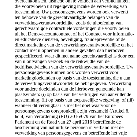
overeenkomsten, alsmede om te voldoen aan verplichtingen
die voortvloeien uit regelgeving inzake de verwerking van
toestemming. Uw persoonsgegevens worden ook verwerkt
ten behoeve van de gerechtvaardigde belangen van de
verwerkingsverantwoordelijke, zoals de uitoefening van
gerechtvaardigde contractuele vorderingen die voortvloeien
uit het Demo-accountcontract of het Contract voor informatie-
en educatieve diensten, beveiliging, fraudepreventie of de
direct marketing van de verwerkingsverantwoordelijke en het
contact met u opnemen in andere gevallen dan hierboven
gespecificeerd, waar dit met name gerechtvaardigd is door een
van u ontvangen verzoek en de reikwijdte van de
bedrijfsactiviteiten van de verwerkingsverantwoordelijke. Uw
persoonsgegevens kunnen ook worden verwerkt voor
marketingdoeleinden op basis van de toestemming die u aan
de verwerkingsverantwoordelijke hebt gegeven. Verwerking
voor andere doeleinden dan de hierboven genoemde kan
plaatsvinden: (i) op basis van het verkrijgen van aanvullende
toestemming, (ii) op basis van toepasselijke wetgeving, of (iii)
wanneer dit verenigbaar is met het doel waarvoor de
persoonsgegevens oorspronkelijk zijn verzameld (Artikel 6,
lid 4, van Verordening (EU) 2016/679 van het Europees
Parlement en de Raad van 27 april 2016 betreffende de
bescherming van natuurlijke personen in verband met de
verwerking van persoonsgegevens en betreffende het vrije