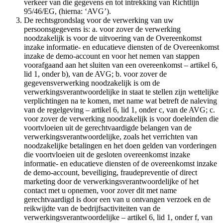
verkeer van die gegevens en tot intrekking van Richtlijn
95/46/EG, (hierna: ‘AVG’).
De rechtsgrondslag voor de verwerking van uw
persoonsgegevens is: a. voor zover de verwerking
noodzakelijk is voor de uitvoering van de Overeenkomst
inzake informatie- en educatieve diensten of de Overeenkomst
inzake de demo-account en voor het nemen van stappen
voorafgaand aan het sluiten van een overeenkomst – artikel 6,
lid 1, onder b), van de AVG; b. voor zover de
gegevensverwerking noodzakelijk is om de
verwerkingsverantwoordelijke in staat te stellen zijn wettelijke
verplichtingen na te komen, met name wat betreft de naleving
van de regelgeving – artikel 6, lid 1, onder c, van de AVG; c.
voor zover de verwerking noodzakelijk is voor doeleinden die
voortvloeien uit de gerechtvaardigde belangen van de
verwerkingsverantwoordelijke, zoals het verrichten van
noodzakelijke betalingen en het doen gelden van vorderingen
die voortvloeien uit de gesloten overeenkomst inzake
informatie- en educatieve diensten of de overeenkomst inzake
de demo-account, beveiliging, fraudepreventie of direct
marketing door de verwerkingsverantwoordelijke of het
contact met u opnemen, voor zover dit met name
gerechtvaardigd is door een van u ontvangen verzoek en de
reikwijdte van de bedrijfsactiviteiten van de
verwerkingsverantwoordelijke – artikel 6, lid 1, onder f, van