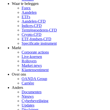
Waar te beleggen
Forex
Aandelen
ETFs
Aandelen-CFD
Indices-CFD
Termijngoederen-CFD
Crypto-CFD
ETF-fondsen-CFD
Specificatie instrument
Markt
Corporate actions
Live-koersen
Rollovers
Market news
Klantensentiment
Over ons
OANDA Group
Carrière
Anders
Documenten
Nieuws
Cyberbeveiliging
Updates
Disclaimer