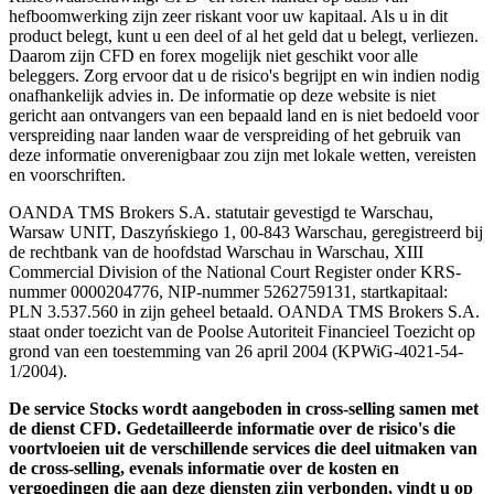
hefboomwerking zijn zeer riskant voor uw kapitaal. Als u in dit
product belegt, kunt u een deel of al het geld dat u belegt, verliezen.
Daarom zijn CFD en forex mogelijk niet geschikt voor alle
beleggers. Zorg ervoor dat u de risico's begrijpt en win indien nodig
onafhankelijk advies in. De informatie op deze website is niet
gericht aan ontvangers van een bepaald land en is niet bedoeld voor
verspreiding naar landen waar de verspreiding of het gebruik van
deze informatie onverenigbaar zou zijn met lokale wetten, vereisten
en voorschriften.
OANDA TMS Brokers S.A. statutair gevestigd te Warschau,
Warsaw UNIT, Daszyńskiego 1, 00-843 Warschau, geregistreerd bij
de rechtbank van de hoofdstad Warschau in Warschau, XIII
Commercial Division of the National Court Register onder KRS-
nummer 0000204776, NIP-nummer 5262759131, startkapitaal:
PLN 3.537.560 in zijn geheel betaald. OANDA TMS Brokers S.A.
staat onder toezicht van de Poolse Autoriteit Financieel Toezicht op
grond van een toestemming van 26 april 2004 (KPWiG-4021-54-
1/2004).
De service Stocks wordt aangeboden in cross-selling samen met
de dienst CFD. Gedetailleerde informatie over de risico's die
voortvloeien uit de verschillende services die deel uitmaken van
de cross-selling, evenals informatie over de kosten en
vergoedingen die aan deze diensten zijn verbonden, vindt u op