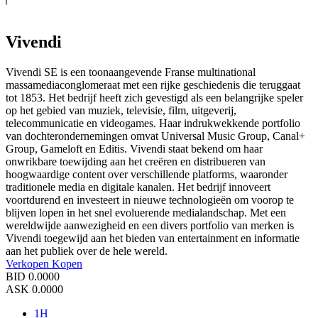
Vivendi
Vivendi SE is een toonaangevende Franse multinational
massamediaconglomeraat met een rijke geschiedenis die teruggaat
tot 1853. Het bedrijf heeft zich gevestigd als een belangrijke speler
op het gebied van muziek, televisie, film, uitgeverij,
telecommunicatie en videogames. Haar indrukwekkende portfolio
van dochterondernemingen omvat Universal Music Group, Canal+
Group, Gameloft en Editis. Vivendi staat bekend om haar
onwrikbare toewijding aan het creëren en distribueren van
hoogwaardige content over verschillende platforms, waaronder
traditionele media en digitale kanalen. Het bedrijf innoveert
voortdurend en investeert in nieuwe technologieën om voorop te
blijven lopen in het snel evoluerende medialandschap. Met een
wereldwijde aanwezigheid en een divers portfolio van merken is
Vivendi toegewijd aan het bieden van entertainment en informatie
aan het publiek over de hele wereld.
Verkopen
Kopen
BID
0.0000
ASK
0.0000
1H