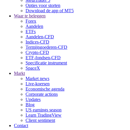
MetaTrader 5
Opties voor storten
Download de app of MT5
Waar te beleggen
Forex
Aandelen
ETFs
Aandelen-CFD
Indices-CFD
Termijngoederen-CFD
Crypto-CFD
ETF-fondsen-CFD
Specificatie instrument
SpaceX
Markt
Market news
Live-koersen
Economische agenda
Corporate actions
Updates
Blog
US earnings season
Learn TradingView
Client sentiment
Contact