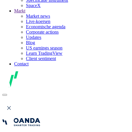
Specificatie instrument
SpaceX
Markt
Market news
Live-koersen
Economische agenda
Corporate actions
Updates
Blog
US earnings season
Learn TradingView
Client sentiment
Contact