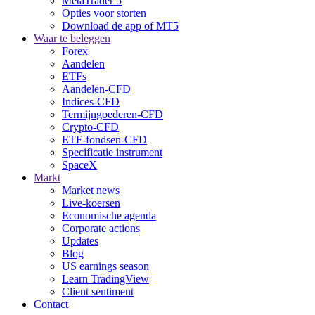
MetaTrader 5
Opties voor storten
Download de app of MT5
Waar te beleggen
Forex
Aandelen
ETFs
Aandelen-CFD
Indices-CFD
Termijngoederen-CFD
Crypto-CFD
ETF-fondsen-CFD
Specificatie instrument
SpaceX
Markt
Market news
Live-koersen
Economische agenda
Corporate actions
Updates
Blog
US earnings season
Learn TradingView
Client sentiment
Contact