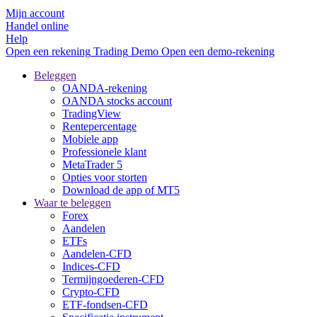
Mijn account
Handel online
Help
Open een rekening
Trading
Demo
Open een demo-rekening
Beleggen
OANDA-rekening
OANDA stocks account
TradingView
Rentepercentage
Mobiele app
Professionele klant
MetaTrader 5
Opties voor storten
Download de app of MT5
Waar te beleggen
Forex
Aandelen
ETFs
Aandelen-CFD
Indices-CFD
Termijngoederen-CFD
Crypto-CFD
ETF-fondsen-CFD