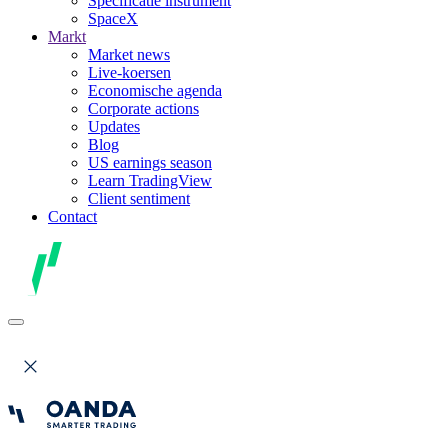
Specificatie instrument
SpaceX
Markt
Market news
Live-koersen
Economische agenda
Corporate actions
Updates
Blog
US earnings season
Learn TradingView
Client sentiment
Contact