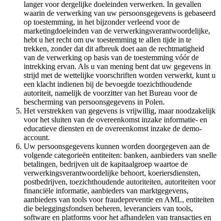
langer voor dergelijke doeleinden verwerken. In gevallen
waarin de verwerking van uw persoonsgegevens is gebaseerd
op toestemming, in het bijzonder verleend voor de
marketingdoeleinden van de verwerkingsverantwoordelijke,
hebt u het recht om uw toestemming te allen tijde in te
trekken, zonder dat dit afbreuk doet aan de rechtmatigheid
van de verwerking op basis van de toestemming vóór de
intrekking ervan. Als u van mening bent dat uw gegevens in
strijd met de wettelijke voorschriften worden verwerkt, kunt u
een klacht indienen bij de bevoegde toezichthoudende
autoriteit, namelijk de voorzitter van het Bureau voor de
bescherming van persoonsgegevens in Polen.
Het verstrekken van gegevens is vrijwillig, maar noodzakelijk
voor het sluiten van de overeenkomst inzake informatie- en
educatieve diensten en de overeenkomst inzake de demo-
account.
Uw persoonsgegevens kunnen worden doorgegeven aan de
volgende categorieën entiteiten: banken, aanbieders van snelle
betalingen, bedrijven uit de kapitaalgroep waartoe de
verwerkingsverantwoordelijke behoort, koeriersdiensten,
postbedrijven, toezichthoudende autoriteiten, autoriteiten voor
financiële informatie, aanbieders van marktgegevens,
aanbieders van tools voor fraudepreventie en AML, entiteiten
die beleggingsfondsen beheren, leveranciers van tools,
software en platforms voor het afhandelen van transacties en