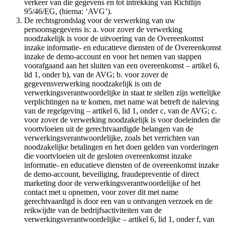
verkeer van die gegevens en tot intrekking van Richtlijn
95/46/EG, (hierna: ‘AVG’).
De rechtsgrondslag voor de verwerking van uw
persoonsgegevens is: a. voor zover de verwerking
noodzakelijk is voor de uitvoering van de Overeenkomst
inzake informatie- en educatieve diensten of de Overeenkomst
inzake de demo-account en voor het nemen van stappen
voorafgaand aan het sluiten van een overeenkomst – artikel 6,
lid 1, onder b), van de AVG; b. voor zover de
gegevensverwerking noodzakelijk is om de
verwerkingsverantwoordelijke in staat te stellen zijn wettelijke
verplichtingen na te komen, met name wat betreft de naleving
van de regelgeving – artikel 6, lid 1, onder c, van de AVG; c.
voor zover de verwerking noodzakelijk is voor doeleinden die
voortvloeien uit de gerechtvaardigde belangen van de
verwerkingsverantwoordelijke, zoals het verrichten van
noodzakelijke betalingen en het doen gelden van vorderingen
die voortvloeien uit de gesloten overeenkomst inzake
informatie- en educatieve diensten of de overeenkomst inzake
de demo-account, beveiliging, fraudepreventie of direct
marketing door de verwerkingsverantwoordelijke of het
contact met u opnemen, voor zover dit met name
gerechtvaardigd is door een van u ontvangen verzoek en de
reikwijdte van de bedrijfsactiviteiten van de
verwerkingsverantwoordelijke – artikel 6, lid 1, onder f, van