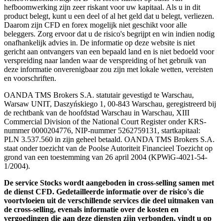
hefboomwerking zijn zeer riskant voor uw kapitaal. Als u in dit
product belegt, kunt u een deel of al het geld dat u belegt, verliezen.
Daarom zijn CFD en forex mogelijk niet geschikt voor alle
beleggers. Zorg ervoor dat u de risico's begrijpt en win indien nodig
onafhankelijk advies in. De informatie op deze website is niet
gericht aan ontvangers van een bepaald land en is niet bedoeld voor
verspreiding naar landen waar de verspreiding of het gebruik van
deze informatie onverenigbaar zou zijn met lokale wetten, vereisten
en voorschriften.
OANDA TMS Brokers S.A. statutair gevestigd te Warschau,
Warsaw UNIT, Daszyńskiego 1, 00-843 Warschau, geregistreerd bij
de rechtbank van de hoofdstad Warschau in Warschau, XIII
Commercial Division of the National Court Register onder KRS-
nummer 0000204776, NIP-nummer 5262759131, startkapitaal:
PLN 3.537.560 in zijn geheel betaald. OANDA TMS Brokers S.A.
staat onder toezicht van de Poolse Autoriteit Financieel Toezicht op
grond van een toestemming van 26 april 2004 (KPWiG-4021-54-
1/2004).
De service Stocks wordt aangeboden in cross-selling samen met
de dienst CFD. Gedetailleerde informatie over de risico's die
voortvloeien uit de verschillende services die deel uitmaken van
de cross-selling, evenals informatie over de kosten en
vergoedingen die aan deze diensten zijn verbonden, vindt u op