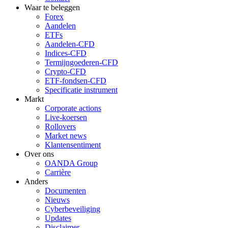
Waar te beleggen
Forex
Aandelen
ETFs
Aandelen-CFD
Indices-CFD
Termijngoederen-CFD
Crypto-CFD
ETF-fondsen-CFD
Specificatie instrument
Markt
Corporate actions
Live-koersen
Rollovers
Market news
Klantensentiment
Over ons
OANDA Group
Carrière
Anders
Documenten
Nieuws
Cyberbeveiliging
Updates
Disclaimer