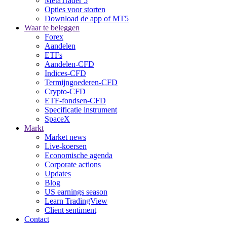
MetaTrader 5
Opties voor storten
Download de app of MT5
Waar te beleggen
Forex
Aandelen
ETFs
Aandelen-CFD
Indices-CFD
Termijngoederen-CFD
Crypto-CFD
ETF-fondsen-CFD
Specificatie instrument
SpaceX
Markt
Market news
Live-koersen
Economische agenda
Corporate actions
Updates
Blog
US earnings season
Learn TradingView
Client sentiment
Contact