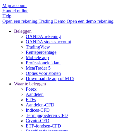
Mijn account
Handel online
Help
Open een rekening
Trading
Demo
Open een demo-rekening
Beleggen
OANDA-rekening
OANDA stocks account
TradingView
Rentepercentage
Mobiele app
Professionele klant
MetaTrader 5
Opties voor storten
Download de app of MT5
Waar te beleggen
Forex
Aandelen
ETFs
Aandelen-CFD
Indices-CFD
Termijngoederen-CFD
Crypto-CFD
ETF-fondsen-CFD