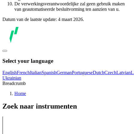
De verwerkingsverantwoordelijke zal geen gebruik maken
van geautomatiseerde besluitvorming ten aanzien van u.
Datum van de laatste update: 4 maart 2026.
Select your language
English
French
Italian
Spanish
German
Portuguese
Dutch
Czech
Latvian
L
Ukrainian
Breadcrumb
Home
Zoek naar instrumenten