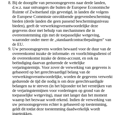
Bij de doorgifte van persoonsgegevens naar derde landen,
d.w.z. naar ontvangers die buiten de Europese Economische
Ruimte of Zwitserland zijn gevestigd, in landen die volgens
de Europese Commissie onvoldoende gegevensbescherming
bieden (derde landen die geen passend beschermingsniveau
bieden), geeft de verwerkingsverantwoordelijke deze
gegevens door met behulp van mechanismen die in
overeenstemming zijn met de toepasselijke wetgeving,
waaronder onder meer de „standaardcontractbepalingen“ van
de EU.
Uw persoonsgegevens worden bewaard voor de duur van de
overeenkomst inzake de informatie- en voorlichtingsdienst of
de overeenkomst inzake de demo-account, en ook na
beëindiging daarvan gedurende de wettelijke
verjaringstermijn. Voor zover de verwerking van gegevens is
gebaseerd op het gerechtvaardigd belang van de
verwerkingsverantwoordelijke, worden de gegevens verwerkt
gedurende de tijd die nodig is om deze gerechtvaardigde
belangen na te streven (in het bijzonder tot het verstrijken van
de verjaringstermijnen voor vorderingen op grond van de
toepasselijke wetgeving), maar niet langer dan het moment
waarop het bezwaar wordt erkend. Indien de verwerking van
uw persoonsgegevens echter is gebaseerd op toestemming,
geldt dit totdat deze toestemming daadwerkelijk wordt
ingetrokken.