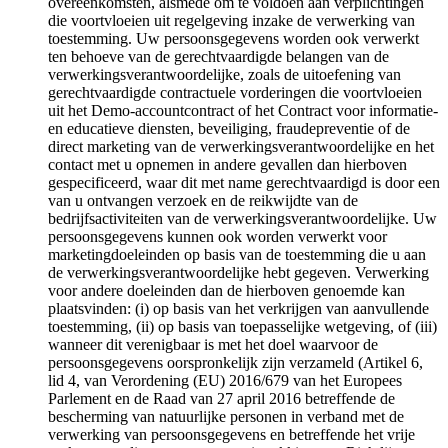
overeenkomsten, alsmede om te voldoen aan verplichtingen
die voortvloeien uit regelgeving inzake de verwerking van
toestemming. Uw persoonsgegevens worden ook verwerkt
ten behoeve van de gerechtvaardigde belangen van de
verwerkingsverantwoordelijke, zoals de uitoefening van
gerechtvaardigde contractuele vorderingen die voortvloeien
uit het Demo-accountcontract of het Contract voor informatie-
en educatieve diensten, beveiliging, fraudepreventie of de
direct marketing van de verwerkingsverantwoordelijke en het
contact met u opnemen in andere gevallen dan hierboven
gespecificeerd, waar dit met name gerechtvaardigd is door een
van u ontvangen verzoek en de reikwijdte van de
bedrijfsactiviteiten van de verwerkingsverantwoordelijke. Uw
persoonsgegevens kunnen ook worden verwerkt voor
marketingdoeleinden op basis van de toestemming die u aan
de verwerkingsverantwoordelijke hebt gegeven. Verwerking
voor andere doeleinden dan de hierboven genoemde kan
plaatsvinden: (i) op basis van het verkrijgen van aanvullende
toestemming, (ii) op basis van toepasselijke wetgeving, of (iii)
wanneer dit verenigbaar is met het doel waarvoor de
persoonsgegevens oorspronkelijk zijn verzameld (Artikel 6,
lid 4, van Verordening (EU) 2016/679 van het Europees
Parlement en de Raad van 27 april 2016 betreffende de
bescherming van natuurlijke personen in verband met de
verwerking van persoonsgegevens en betreffende het vrije