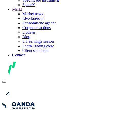
Specificatie instrument
SpaceX
Markt
Market news
Live-koersen
Economische agenda
Corporate actions
Updates
Blog
US earnings season
Learn TradingView
Client sentiment
Contact