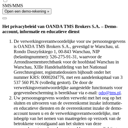
SMS/MMS
Open een demo-rekening »
Het privacybeleid van OANDA TMS Brokers S.A. – Demo-
account, informatie en educatieve dienst
De verwerkingsverantwoordelijke voor uw persoonsgegevens
is OANDA TMS Brokers S.A., gevestigd te Warschau, ul.
Rondo Daszyńskiego 1, 00-843 Warschau, NIP
(belastingnummer): 526-275-91-31, waarvoor de
Arrondissementsrechtbank voor de hoofdstad Warschau in
Warschau, XIIIe Handelsafdeling van het Nationaal
Gerechtsregister, registratiedossiers bijhoudt onder het
nummer KRS: 0000204776, met een aandelenkapitaal van 3
537 560 PLN (volledig gestort). De door de
verwerkingsverantwoordelijke aangestelde functionaris voor
gegevensbescherming is bereikbaar via e-mail:
odo@tms.pl
.
Uw persoonsgegevens worden verwerkt met het oog op het
sluiten en uitvoeren van de overeenkomst inzake informatie-
en educatieve diensten en de overeenkomst inzake de demo-
account tussen u en de verwerkingsverantwoordelijke, met
inbegrip van het nemen van maatregelen op verzoek van de
betrokkene voorafgaand aan het sluiten van deze