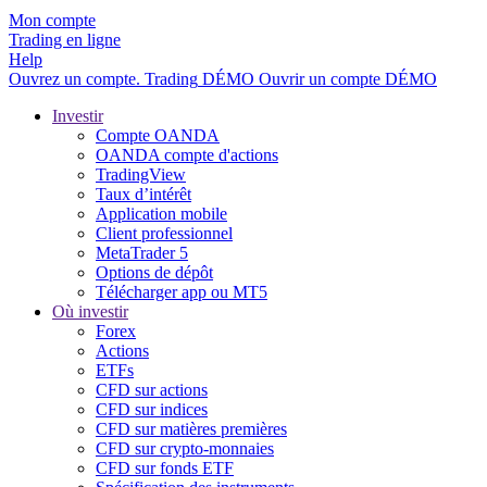
Mon compte
Trading en ligne
Help
Ouvrez un compte.
Trading
DÉMO
Ouvrir un compte DÉMO
Investir
Compte OANDA
OANDA compte d'actions
TradingView
Taux d’intérêt
Application mobile
Client professionnel
MetaTrader 5
Options de dépôt
Télécharger app ou MT5
Où investir
Forex
Actions
ETFs
CFD sur actions
CFD sur indices
CFD sur matières premières
CFD sur crypto-monnaies
CFD sur fonds ETF