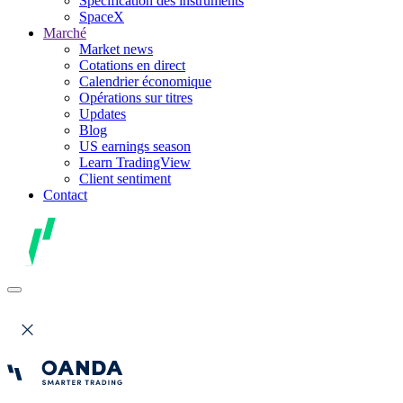
Spécification des instruments
SpaceX
Marché
Market news
Cotations en direct
Calendrier économique
Opérations sur titres
Updates
Blog
US earnings season
Learn TradingView
Client sentiment
Contact