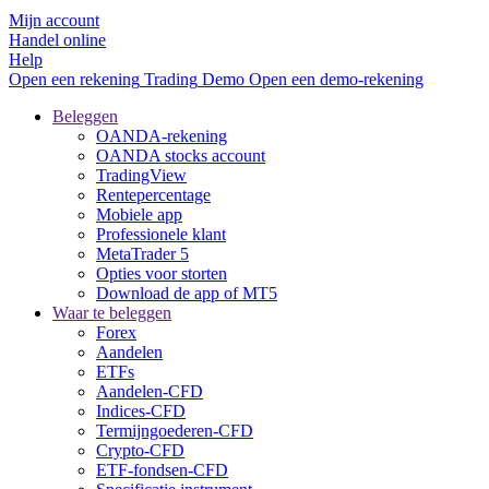
Mijn account
Handel online
Help
Open een rekening
Trading
Demo
Open een demo-rekening
Beleggen
OANDA-rekening
OANDA stocks account
TradingView
Rentepercentage
Mobiele app
Professionele klant
MetaTrader 5
Opties voor storten
Download de app of MT5
Waar te beleggen
Forex
Aandelen
ETFs
Aandelen-CFD
Indices-CFD
Termijngoederen-CFD
Crypto-CFD
ETF-fondsen-CFD