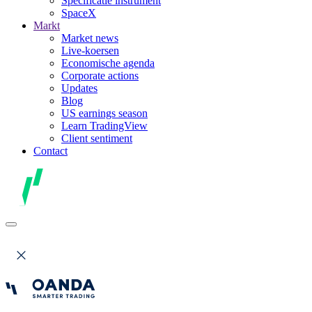
Specificatie instrument
SpaceX
Markt
Market news
Live-koersen
Economische agenda
Corporate actions
Updates
Blog
US earnings season
Learn TradingView
Client sentiment
Contact