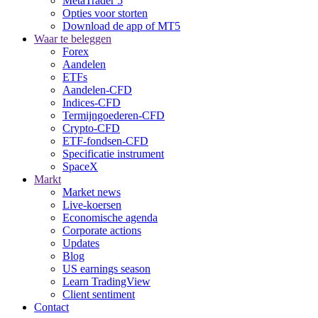
MetaTrader 5
Opties voor storten
Download de app of MT5
Waar te beleggen
Forex
Aandelen
ETFs
Aandelen-CFD
Indices-CFD
Termijngoederen-CFD
Crypto-CFD
ETF-fondsen-CFD
Specificatie instrument
SpaceX
Markt
Market news
Live-koersen
Economische agenda
Corporate actions
Updates
Blog
US earnings season
Learn TradingView
Client sentiment
Contact