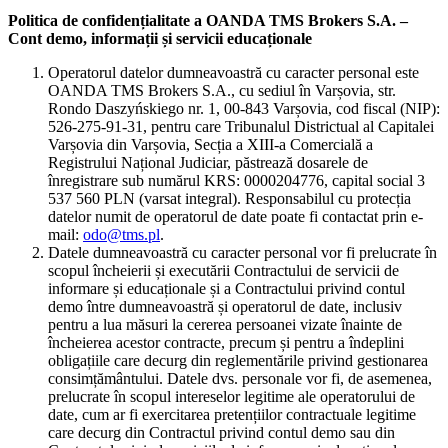
Politica de confidențialitate a OANDA TMS Brokers S.A. –
Cont demo, informații și servicii educaționale
Operatorul datelor dumneavoastră cu caracter personal este
OANDA TMS Brokers S.A., cu sediul în Varșovia, str.
Rondo Daszyńskiego nr. 1, 00-843 Varșovia, cod fiscal (NIP):
526-275-91-31, pentru care Tribunalul Districtual al Capitalei
Varșovia din Varșovia, Secția a XIII-a Comercială a
Registrului Național Judiciar, păstrează dosarele de
înregistrare sub numărul KRS: 0000204776, capital social 3
537 560 PLN (varsat integral). Responsabilul cu protecția
datelor numit de operatorul de date poate fi contactat prin e-
mail:
odo@tms.pl
.
Datele dumneavoastră cu caracter personal vor fi prelucrate în
scopul încheierii și executării Contractului de servicii de
informare și educaționale și a Contractului privind contul
demo între dumneavoastră și operatorul de date, inclusiv
pentru a lua măsuri la cererea persoanei vizate înainte de
încheierea acestor contracte, precum și pentru a îndeplini
obligațiile care decurg din reglementările privind gestionarea
consimțământului. Datele dvs. personale vor fi, de asemenea,
prelucrate în scopul intereselor legitime ale operatorului de
date, cum ar fi exercitarea pretențiilor contractuale legitime
care decurg din Contractul privind contul demo sau din