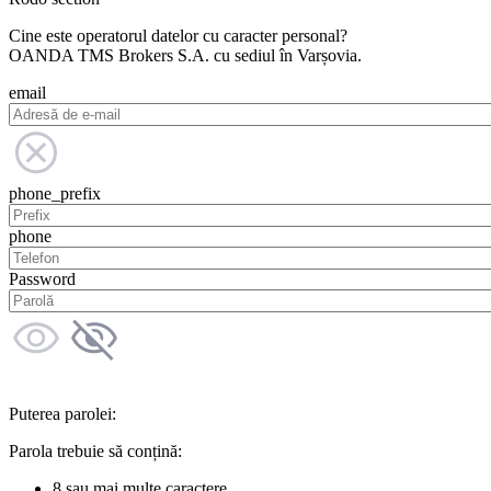
Cine este operatorul datelor cu caracter personal?
OANDA TMS Brokers S.A. cu sediul în Varșovia.
email
phone_prefix
phone
Password
Puterea parolei:
Parola trebuie să conțină:
8 sau mai multe caractere