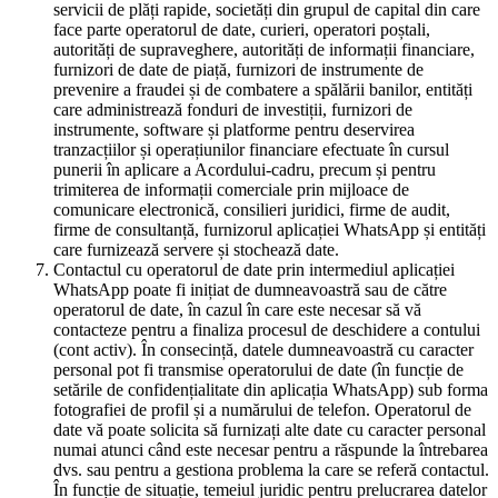
servicii de plăți rapide, societăți din grupul de capital din care
face parte operatorul de date, curieri, operatori poștali,
autorități de supraveghere, autorități de informații financiare,
furnizori de date de piață, furnizori de instrumente de
prevenire a fraudei și de combatere a spălării banilor, entități
care administrează fonduri de investiții, furnizori de
instrumente, software și platforme pentru deservirea
tranzacțiilor și operațiunilor financiare efectuate în cursul
punerii în aplicare a Acordului-cadru, precum și pentru
trimiterea de informații comerciale prin mijloace de
comunicare electronică, consilieri juridici, firme de audit,
firme de consultanță, furnizorul aplicației WhatsApp și entități
care furnizează servere și stochează date.
Contactul cu operatorul de date prin intermediul aplicației
WhatsApp poate fi inițiat de dumneavoastră sau de către
operatorul de date, în cazul în care este necesar să vă
contacteze pentru a finaliza procesul de deschidere a contului
(cont activ). În consecință, datele dumneavoastră cu caracter
personal pot fi transmise operatorului de date (în funcție de
setările de confidențialitate din aplicația WhatsApp) sub forma
fotografiei de profil și a numărului de telefon. Operatorul de
date vă poate solicita să furnizați alte date cu caracter personal
numai atunci când este necesar pentru a răspunde la întrebarea
dvs. sau pentru a gestiona problema la care se referă contactul.
În funcție de situație, temeiul juridic pentru prelucrarea datelor