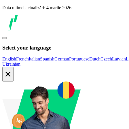
Data ultimei actualizări: 4 martie 2026.
Select your language
English
French
Italian
Spanish
German
Portuguese
Dutch
Czech
Latvian
L
Ukrainian
×