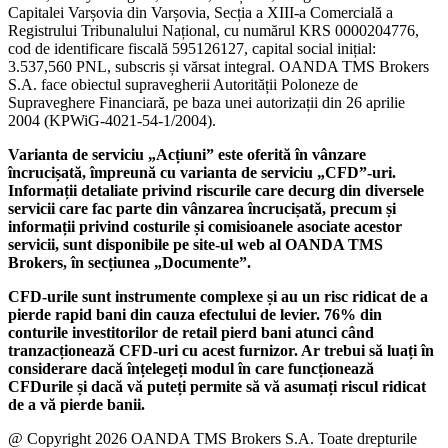
Capitalei Varșovia din Varșovia, Secția a XIII-a Comercială a
Registrului Tribunalului Național, cu numărul KRS 0000204776,
cod de identificare fiscală 595126127, capital social inițial:
3.537,560 PNL, subscris și vărsat integral. OANDA TMS Brokers
S.A. face obiectul supravegherii Autorității Poloneze de
Supraveghere Financiară, pe baza unei autorizații din 26 aprilie
2004 (KPWiG-4021-54-1/2004).
Varianta de serviciu „Acțiuni” este oferită în vânzare
încrucișată, împreună cu varianta de serviciu „CFD”-uri.
Informații detaliate privind riscurile care decurg din diversele
servicii care fac parte din vânzarea încrucișată, precum și
informații privind costurile și comisioanele asociate acestor
servicii, sunt disponibile pe site-ul web al OANDA TMS
Brokers, în secțiunea „Documente”.
CFD-urile sunt instrumente complexe și au un risc ridicat de a
pierde rapid bani din cauza efectului de levier. 76% din
conturile investitorilor de retail pierd bani atunci când
tranzacționează CFD-uri cu acest furnizor. Ar trebui să luați în
considerare dacă înțelegeți modul în care funcționează
CFDurile și dacă vă puteți permite să vă asumați riscul ridicat
de a vă pierde banii.
@ Copyright 2026 OANDA TMS Brokers S.A. Toate drepturile