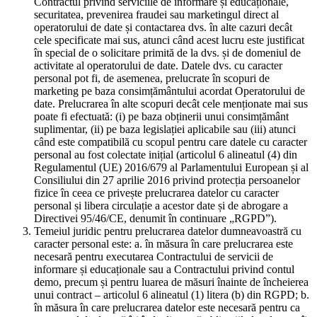
Contractul privind serviciile de informare și educaționale,
securitatea, prevenirea fraudei sau marketingul direct al
operatorului de date și contactarea dvs. în alte cazuri decât
cele specificate mai sus, atunci când acest lucru este justificat
în special de o solicitare primită de la dvs. și de domeniul de
activitate al operatorului de date. Datele dvs. cu caracter
personal pot fi, de asemenea, prelucrate în scopuri de
marketing pe baza consimțământului acordat Operatorului de
date. Prelucrarea în alte scopuri decât cele menționate mai sus
poate fi efectuată: (i) pe baza obținerii unui consimțământ
suplimentar, (ii) pe baza legislației aplicabile sau (iii) atunci
când este compatibilă cu scopul pentru care datele cu caracter
personal au fost colectate inițial (articolul 6 alineatul (4) din
Regulamentul (UE) 2016/679 al Parlamentului European și al
Consiliului din 27 aprilie 2016 privind protecția persoanelor
fizice în ceea ce privește prelucrarea datelor cu caracter
personal și libera circulație a acestor date și de abrogare a
Directivei 95/46/CE, denumit în continuare „RGPD”).
Temeiul juridic pentru prelucrarea datelor dumneavoastră cu
caracter personal este: a. în măsura în care prelucrarea este
necesară pentru executarea Contractului de servicii de
informare și educaționale sau a Contractului privind contul
demo, precum și pentru luarea de măsuri înainte de încheierea
unui contract – articolul 6 alineatul (1) litera (b) din RGPD; b.
în măsura în care prelucrarea datelor este necesară pentru ca