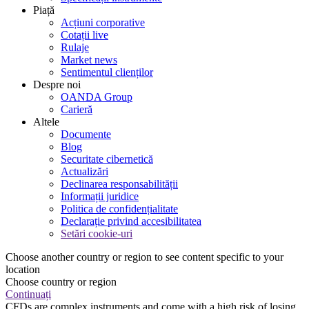
Piață
Acțiuni corporative
Cotații live
Rulaje
Market news
Sentimentul clienților
Despre noi
OANDA Group
Carieră
Altele
Documente
Blog
Securitate cibernetică
Actualizări
Declinarea responsabilității
Informații juridice
Politica de confidențialitate
Declarație privind accesibilitatea
Setări cookie-uri
Choose another country or region to see content specific to your
location
Choose country or region
Continuați
CFDs are complex instruments and come with a high risk of losing