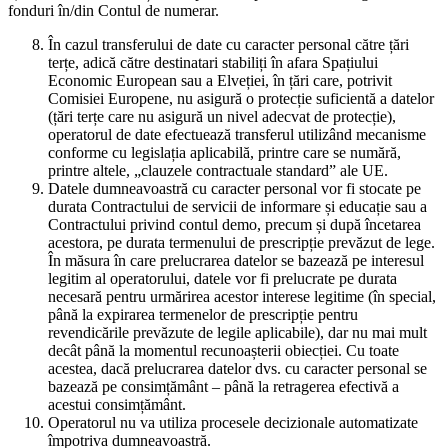
fonduri în/din Contul de numerar.
În cazul transferului de date cu caracter personal către țări
terțe, adică către destinatari stabiliți în afara Spațiului
Economic European sau a Elveției, în țări care, potrivit
Comisiei Europene, nu asigură o protecție suficientă a datelor
(țări terțe care nu asigură un nivel adecvat de protecție),
operatorul de date efectuează transferul utilizând mecanisme
conforme cu legislația aplicabilă, printre care se numără,
printre altele, „clauzele contractuale standard” ale UE.
Datele dumneavoastră cu caracter personal vor fi stocate pe
durata Contractului de servicii de informare și educație sau a
Contractului privind contul demo, precum și după încetarea
acestora, pe durata termenului de prescripție prevăzut de lege.
În măsura în care prelucrarea datelor se bazează pe interesul
legitim al operatorului, datele vor fi prelucrate pe durata
necesară pentru urmărirea acestor interese legitime (în special,
până la expirarea termenelor de prescripție pentru
revendicările prevăzute de legile aplicabile), dar nu mai mult
decât până la momentul recunoașterii obiecției. Cu toate
acestea, dacă prelucrarea datelor dvs. cu caracter personal se
bazează pe consimțământ – până la retragerea efectivă a
acestui consimțământ.
Operatorul nu va utiliza procesele decizionale automatizate
împotriva dumneavoastră.