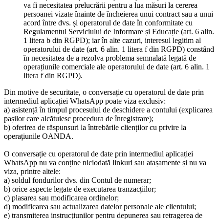
va fi necesitatea prelucrării pentru a lua măsuri la cererea
persoanei vizate înainte de încheierea unui contract sau a unui
acord între dvs. și operatorul de date în conformitate cu
Regulamentul Serviciului de Informare și Educație (art. 6 alin.
1 litera b din RGPD); iar în alte cazuri, interesul legitim al
operatorului de date (art. 6 alin. 1 litera f din RGPD) constând
în necesitatea de a rezolva problema semnalată legată de
operațiunile comerciale ale operatorului de date (art. 6 alin. 1
litera f din RGPD).
Din motive de securitate, o conversație cu operatorul de date prin
intermediul aplicației WhatsApp poate viza exclusiv:
a) asistență în timpul procesului de deschidere a contului (explicarea
pașilor care alcătuiesc procedura de înregistrare);
b) oferirea de răspunsuri la întrebările clienților cu privire la
operațiunile OANDA.
O conversație cu operatorul de date prin intermediul aplicației
WhatsApp nu va conține niciodată linkuri sau atașamente și nu va
viza, printre altele:
a) soldul fondurilor dvs. din Contul de numerar;
b) orice aspecte legate de executarea tranzacțiilor;
c) plasarea sau modificarea ordinelor;
d) modificarea sau actualizarea datelor personale ale clientului;
e) transmiterea instrucțiunilor pentru depunerea sau retragerea de