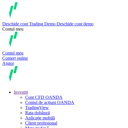
Deschide cont
Trading
Demo
Deschide cont demo
Contul meu
Contul meu
Comerț online
Ajutor
Investiți
Cont CFD OANDA
Contul de acțiuni OANDA
TradingView
Rata dobânzii
Aplicație mobilă
Client profesional