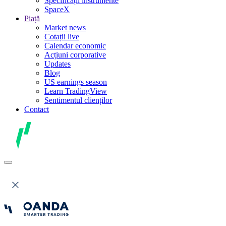
Specificații instrumente
SpaceX
Piață
Market news
Cotații live
Calendar economic
Acțiuni corporative
Updates
Blog
US earnings season
Learn TradingView
Sentimentul clienților
Contact