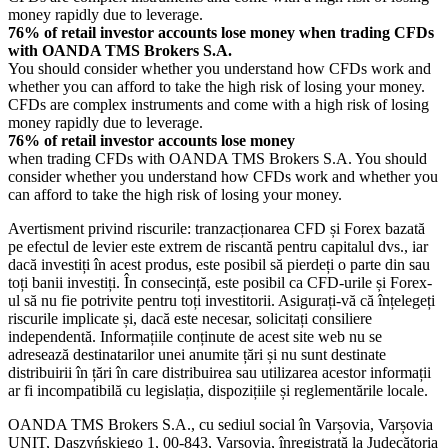
money rapidly due to leverage.
76% of retail investor accounts lose money when trading CFDs
with OANDA TMS Brokers S.A.
You should consider whether you understand how CFDs work and
whether you can afford to take the high risk of losing your money.
CFDs are complex instruments and come with a high risk of losing
money rapidly due to leverage.
76% of retail investor accounts lose money
when trading CFDs with OANDA TMS Brokers S.A. You should
consider whether you understand how CFDs work and whether you
can afford to take the high risk of losing your money.
Avertisment privind riscurile: tranzacționarea CFD și Forex bazată
pe efectul de levier este extrem de riscantă pentru capitalul dvs., iar
dacă investiți în acest produs, este posibil să pierdeți o parte din sau
toți banii investiți. În consecință, este posibil ca CFD-urile și Forex-
ul să nu fie potrivite pentru toți investitorii. Asigurați-vă că înțelegeți
riscurile implicate și, dacă este necesar, solicitați consiliere
independentă. Informațiile conținute de acest site web nu se
adresează destinatarilor unei anumite țări și nu sunt destinate
distribuirii în țări în care distribuirea sau utilizarea acestor informații
ar fi incompatibilă cu legislația, dispozițiile și reglementările locale.
OANDA TMS Brokers S.A., cu sediul social în Varșovia, Varșovia
UNIT, Daszyńskiego 1, 00-843, Varșovia, înregistrată la Judecătoria