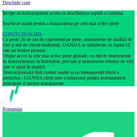
Deschide cont
Începe să tranzacționezi acum cu deschiderea rapidă a contului.
Înscrie-te acum pentru a tranzacționa pe cele mai active piețe
CONTO DESCHIS
Cu peste 20 de ani de experiență pe piețe, instrumente de analiză de
vârf și mii de clienți mulțumiți, OANDA se mândrește cu faptul că
este un broker premiat.
Obține acces la cele mai active piețe globale, cu mii de instrumente
de tranzacționare la îndemână, precum și instrumente tehnice de vârf
care te ajută în analiză.
Tranzacționează fără costuri inutile și cu transparență totală a
prețurilor - OANDA oferă zero comisioane pentru instrumentele
principale și prețuri transparente.
Romanian