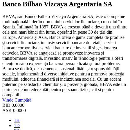
Banco Bilbao Vizcaya Argentaria SA
BBVA, sau Banco Bilbao Vizcaya Argentaria SA, este o companie
multinațională lider în domeniul serviciilor financiare, cu sediul în
Spania. Înființată în 1857, BBVA a crescut până a devenit una dintre
cele mai mari bănci din lume, operând în peste 30 de țări din
Europa, America și Asia. Banca oferă o gamă completă de produse
și servicii financiare, inclusiv servicii bancare de retail, servicii
bancare corporative, servicii bancare de investiții și gestionarea
activelor. BBVA se angajează să promoveze inovarea și
transformarea digitală, investind masiv în tehnologie pentru a oferi
clienților săi o experiență bancară personalizată și fără probleme.
Banca se dedică, de asemenea, sustenabilității și responsabilității
sociale, implementând diverse inițiative pentru a promova protecția
mediului, educația financiară și incluziunea socială. Cu un accent
puternic pe satisfacția clienților și o prezență globală, BBVA este un
partener de încredere atât pentru persoane fizice, cât și pentru
companii.
Vinde
Cumpără
BID
0.0000
ASK
0.0000
1H
1D