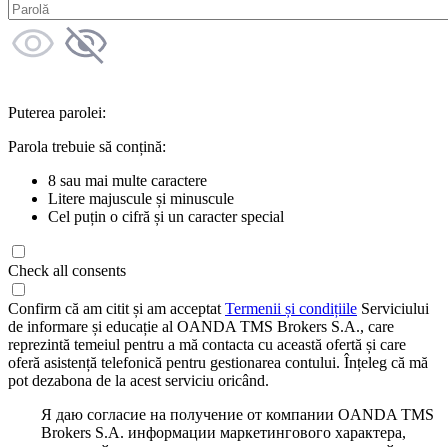
Puterea parolei:
Parola trebuie să conțină:
8 sau mai multe caractere
Litere majuscule și minuscule
Cel puțin o cifră și un caracter special
Check all consents
Confirm că am citit și am acceptat
Termenii și condițiile
Serviciului
de informare și educație al OANDA TMS Brokers S.A., care
reprezintă temeiul pentru a mă contacta cu această ofertă și care
oferă asistență telefonică pentru gestionarea contului. Înțeleg că mă
pot dezabona de la acest serviciu oricând.
Я даю согласие на получение от компании OANDA TMS
Brokers S.A. информации маркетингового характера,