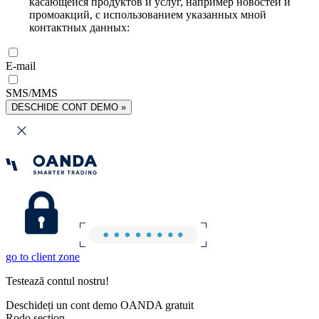
касающейся продуктов и услуг, например новостей и
промоакций, с использованием указанных мной
контактных данных:
E-mail
SMS/MMS
DESCHIDE CONT DEMO »
go to client zone
Testează contul nostru!
Deschideți un cont demo OANDA gratuit
Rodo section