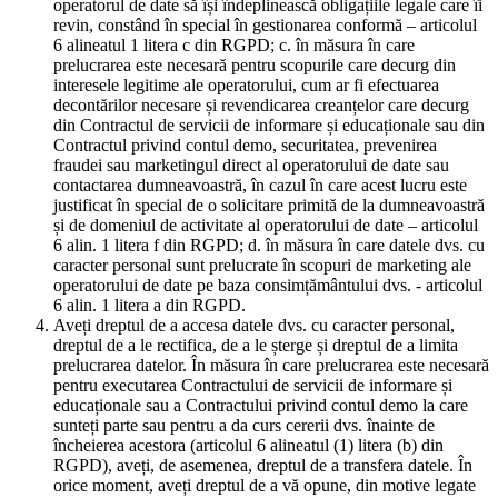
operatorul de date să își îndeplinească obligațiile legale care îi
revin, constând în special în gestionarea conformă – articolul
6 alineatul 1 litera c din RGPD; c. în măsura în care
prelucrarea este necesară pentru scopurile care decurg din
interesele legitime ale operatorului, cum ar fi efectuarea
decontărilor necesare și revendicarea creanțelor care decurg
din Contractul de servicii de informare și educaționale sau din
Contractul privind contul demo, securitatea, prevenirea
fraudei sau marketingul direct al operatorului de date sau
contactarea dumneavoastră, în cazul în care acest lucru este
justificat în special de o solicitare primită de la dumneavoastră
și de domeniul de activitate al operatorului de date – articolul
6 alin. 1 litera f din RGPD; d. în măsura în care datele dvs. cu
caracter personal sunt prelucrate în scopuri de marketing ale
operatorului de date pe baza consimțământului dvs. - articolul
6 alin. 1 litera a din RGPD.
Aveți dreptul de a accesa datele dvs. cu caracter personal,
dreptul de a le rectifica, de a le șterge și dreptul de a limita
prelucrarea datelor. În măsura în care prelucrarea este necesară
pentru executarea Contractului de servicii de informare și
educaționale sau a Contractului privind contul demo la care
sunteți parte sau pentru a da curs cererii dvs. înainte de
încheierea acestora (articolul 6 alineatul (1) litera (b) din
RGPD), aveți, de asemenea, dreptul de a transfera datele. În
orice moment, aveți dreptul de a vă opune, din motive legate