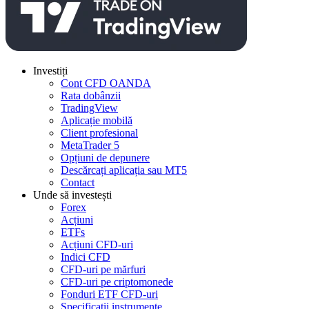
Investiți
Cont CFD OANDA
Rata dobânzii
TradingView
Aplicație mobilă
Client profesional
MetaTrader 5
Opțiuni de depunere
Descărcați aplicația sau MT5
Contact
Unde să investești
Forex
Acțiuni
ETFs
Acțiuni CFD-uri
Indici CFD
CFD-uri pe mărfuri
CFD-uri pe criptomonede
Fonduri ETF CFD-uri
Specificații instrumente