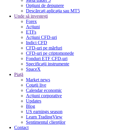
Meta trader 5
Opțiuni de depunere
Descărcați aplicația sau MT5
Unde să investești
Forex
Acțiuni
ETFs
Acțiuni CFD-uri
Indici CFD
CFD-uri pe mărfuri
CFD-uri pe criptomonede
Fonduri ETF CFD-uri
Specificații instrumente
SpaceX
Piață
Market news
Cotații live
Calendar economic
Acțiuni corporative
Updates
Blog
US earnings season
Learn TradingView
Sentimentul clienților
Contact