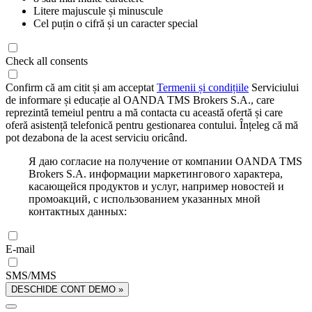
Litere majuscule și minuscule
Cel puțin o cifră și un caracter special
Check all consents
Confirm că am citit și am acceptat
Termenii și condițiile
Serviciului
de informare și educație al OANDA TMS Brokers S.A., care
reprezintă temeiul pentru a mă contacta cu această ofertă și care
oferă asistență telefonică pentru gestionarea contului. Înțeleg că mă
pot dezabona de la acest serviciu oricând.
Я даю согласие на получение от компании OANDA TMS
Brokers S.A. информации маркетингового характера,
касающейся продуктов и услуг, например новостей и
промоакций, с использованием указанных мной
контактных данных:
E-mail
SMS/MMS
DESCHIDE CONT DEMO »