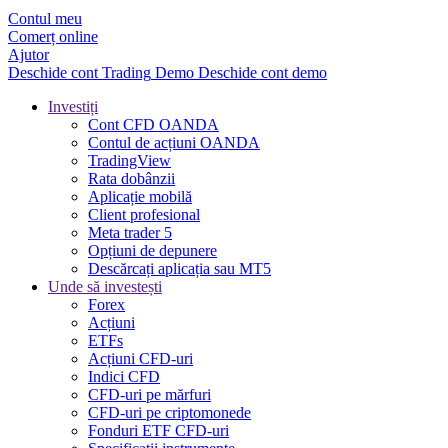
Contul meu
Comerț online
Ajutor
Deschide cont
Trading
Demo
Deschide cont demo
Investiți
Cont CFD OANDA
Contul de acțiuni OANDA
TradingView
Rata dobânzii
Aplicație mobilă
Client profesional
Meta trader 5
Opțiuni de depunere
Descărcați aplicația sau MT5
Unde să investești
Forex
Acțiuni
ETFs
Acțiuni CFD-uri
Indici CFD
CFD-uri pe mărfuri
CFD-uri pe criptomonede
Fonduri ETF CFD-uri