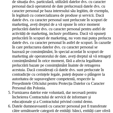
de situația dvs. particulară, utilizării datelor dvs. cu caracter
personal dacă operatorul de date prelucrează datele dvs. cu
caracter personal pe baza interesului său legitim, de exemplu,
în legătură cu comercializarea de produse și servicii. Dacă
datele dvs. cu caracter personal sunt prelucrate în scopuri de
marketing, aveți dreptul de a vă opune în orice moment
prelucrării datelor dvs. cu caracter personal pentru astfel de
activități de marketing, inclusiv profilarea. Dacă vă opuneți
prelucrării în scopuri de marketing, nu vom mai putea prelucra
datele dvs. cu caracter personal în astfel de scopuri. În cazurile
în care prelucrarea datelor dvs. cu caracter personal se
bazează pe consimțământ, în special acordat în scopuri de
marketing ale operatorului de date, aveți dreptul să vă retrageți
consimțământul în orice moment, fără a afecta legalitatea
prelucrării bazate pe consimțământ înainte de retragerea
acestuia. Dacă considerați că datele dvs. sunt prelucrate în
contradicție cu cerințele legale, puteți depune o plângere la
autoritatea de supraveghere competentă, respectiv la
Președintele Oficiului pentru Protecția Datelor cu Caracter
Personal din Polonia.
Furnizarea datelor este voluntară, dar necesară pentru
încheierea Contractului de servicii de informare și
educaționale și a Contractului privind contul demo.
Datele dumneavoastră cu caracter personal pot fi transferate
către următoarele categorii de entități: bănci, entități care oferă