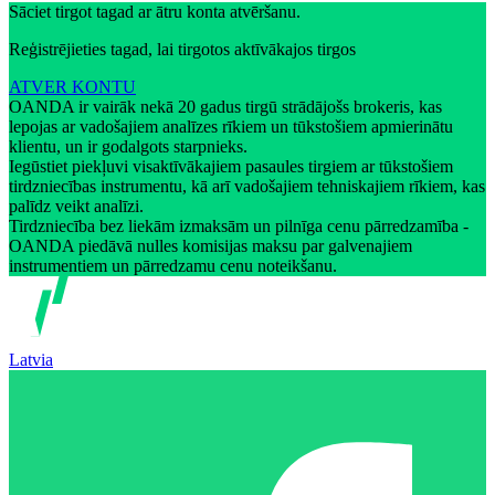
Sāciet tirgot tagad ar ātru konta atvēršanu.
Reģistrējieties tagad, lai tirgotos aktīvākajos tirgos
ATVER KONTU
OANDA ir vairāk nekā 20 gadus tirgū strādājošs brokeris, kas
lepojas ar vadošajiem analīzes rīkiem un tūkstošiem apmierinātu
klientu, un ir godalgots starpnieks.
Iegūstiet piekļuvi visaktīvākajiem pasaules tirgiem ar tūkstošiem
tirdzniecības instrumentu, kā arī vadošajiem tehniskajiem rīkiem, kas
palīdz veikt analīzi.
Tirdzniecība bez liekām izmaksām un pilnīga cenu pārredzamība -
OANDA piedāvā nulles komisijas maksu par galvenajiem
instrumentiem un pārredzamu cenu noteikšanu.
Latvia