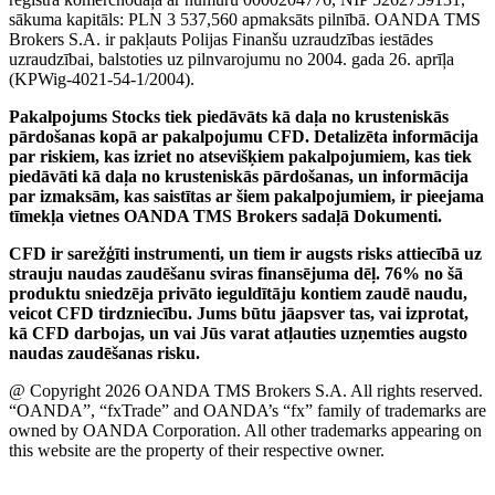
sākuma kapitāls: PLN 3 537,560 apmaksāts pilnībā. OANDA TMS
Brokers S.A. ir pakļauts Polijas Finanšu uzraudzības iestādes
uzraudzībai, balstoties uz pilnvarojumu no 2004. gada 26. aprīļa
(KPWig-4021-54-1/2004).
Pakalpojums Stocks tiek piedāvāts kā daļa no krusteniskās
pārdošanas kopā ar pakalpojumu CFD. Detalizēta informācija
par riskiem, kas izriet no atsevišķiem pakalpojumiem, kas tiek
piedāvāti kā daļa no krusteniskās pārdošanas, un informācija
par izmaksām, kas saistītas ar šiem pakalpojumiem, ir pieejama
tīmekļa vietnes OANDA TMS Brokers sadaļā Dokumenti.
CFD ir sarežģīti instrumenti, un tiem ir augsts risks attiecībā uz
strauju naudas zaudēšanu sviras finansējuma dēļ. 76% no šā
produktu sniedzēja privāto ieguldītāju kontiem zaudē naudu,
veicot CFD tirdzniecību. Jums būtu jāapsver tas, vai izprotat,
kā CFD darbojas, un vai Jūs varat atļauties uzņemties augsto
naudas zaudēšanas risku.
@ Copyright 2026 OANDA TMS Brokers S.A. All rights reserved.
“OANDA”, “fxTrade” and OANDA’s “fx” family of trademarks are
owned by OANDA Corporation. All other trademarks appearing on
this website are the property of their respective owner.