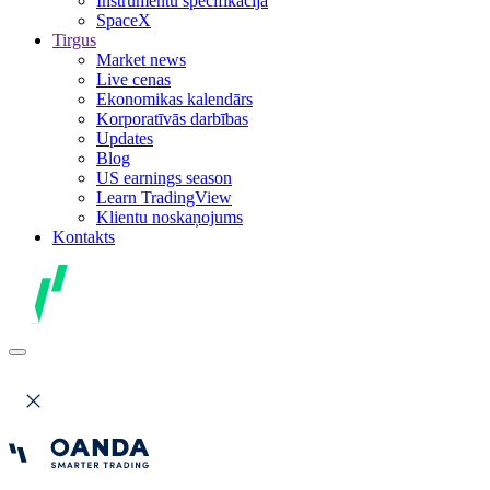
Instrumentu specifikācija
SpaceX
Tirgus
Market news
Live cenas
Ekonomikas kalendārs
Korporatīvās darbības
Updates
Blog
US earnings season
Learn TradingView
Klientu noskaņojums
Kontakts