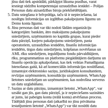
jūsu dati tiek apstrādāti, pārkāpjot likuma prasības, varat
iesniegt sūdzību kompetentajai uzraudzības iestādei – Polijas
Personas datu aizsardzības biroja priekšsēdētājam.
Datu sniegšana ir brīvprātīga, taču tā ir nepieciešama, lai
noslēgtu Informācijas un izglītības pakalpojumu līgumu un
Demo konta līgumu.
Jūsu personas dati var tikt nodoti šādām organizāciju
kategorijām: bankām, ātro maksājumu pakalpojumu
sniedzējiem, uzņēmumiem no kapitāla grupas, kurai pieder
datu pārziņš, kurjeru pakalpojumu sniedzējiem, pasta
operatoriem, uzraudzības iestādēm, finanšu informācijas
iestādēm, tirgus datu sniedzējiem, krāpšanas novēršanas un
AML rīku sniedzējiem, ieguldījumu fondu pārvaldītājiem,
rīku, programmatūras un platformu piegādātājiem darījumu un
finanšu operāciju apkalpošanai, kas tiek veiktas Pamatlīguma
īstenošanas gaitā, kā arī komerciālās informācijas nosūtīšanai,
izmantojot elektronisko saziņu, juridiskajiem konsultantiem,
revīzijas uzņēmumiem, konsultāciju uzņēmumiem, WhatsApp
lietotnes sniedzējam un uzņēmumiem, kas nodrošina serverus
un datu uzglabāšanu.
Saziņu ar datu pārziņu, izmantojot lietotni „WhatsApp“, var
uzsākt gan jūs, gan datu pārziņš, ja ir nepieciešams sazināties
ar jums, lai pabeigtu konta (reālā konta) atvēršanas procesu.
Tādējādi jūsu personas dati (atkarībā no jūsu privātuma
iestatījumiem lietotnē „WhatsApp“) var tikt nosūtīti datu