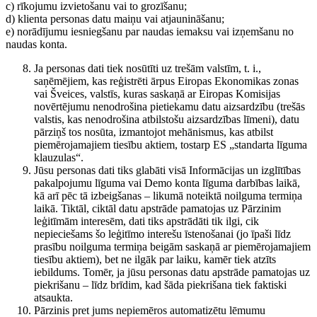
c) rīkojumu izvietošanu vai to grozīšanu;
d) klienta personas datu maiņu vai atjaunināšanu;
e) norādījumu iesniegšanu par naudas iemaksu vai izņemšanu no
naudas konta.
Ja personas dati tiek nosūtīti uz trešām valstīm, t. i.,
saņēmējiem, kas reģistrēti ārpus Eiropas Ekonomikas zonas
vai Šveices, valstīs, kuras saskaņā ar Eiropas Komisijas
novērtējumu nenodrošina pietiekamu datu aizsardzību (trešās
valstis, kas nenodrošina atbilstošu aizsardzības līmeni), datu
pārziņš tos nosūta, izmantojot mehānismus, kas atbilst
piemērojamajiem tiesību aktiem, tostarp ES „standarta līguma
klauzulas“.
Jūsu personas dati tiks glabāti visā Informācijas un izglītības
pakalpojumu līguma vai Demo konta līguma darbības laikā,
kā arī pēc tā izbeigšanas – likumā noteiktā noilguma termiņa
laikā. Tiktāl, ciktāl datu apstrāde pamatojas uz Pārzinim
leģitīmām interesēm, dati tiks apstrādāti tik ilgi, cik
nepieciešams šo leģitīmo interešu īstenošanai (jo īpaši līdz
prasību noilguma termiņa beigām saskaņā ar piemērojamajiem
tiesību aktiem), bet ne ilgāk par laiku, kamēr tiek atzīts
iebildums. Tomēr, ja jūsu personas datu apstrāde pamatojas uz
piekrišanu – līdz brīdim, kad šāda piekrišana tiek faktiski
atsaukta.
Pārzinis pret jums nepiemēros automatizētu lēmumu