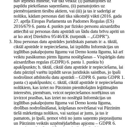
nav iepriekš minētie, var tikt veikta: (i) pamatojoties uz
papildu piekrišanas saņemšanu, (ii) pamatojoties uz
piemērojamiem tiesību aktiem, vai (iii) ja tas ir saderīgi ar
nolūku, kādam personas dati tika sākotnēji vākti (2016. gada
27. aprīļa Eiropas Parlamenta un Padomes Regulas (ES)
2016/679 6. panta 4. punkts par fizisko personu aizsardzību
attiecībā uz personas datu apstrādi un šādu datu brīvu apriti un
ar ko atceļ Direktīvu 95/46/EK (turpmāk – „GDPR”).
Jūsu personas datu apstrādes juridiskais pamats ir: a. tiktāl,
ciktāl apstrāde ir nepieciešama, lai izpildītu Informācijas un
izglītības pakalpojumu līgumu vai Demo konta līgumu, kā arī
veiktu pasākumus pirms līguma noslēgšanas – Vispārīgās datu
aizsardzības regulas (GDPR) 6. panta 1. punkta b)
apakšpunkts; b. tiktāl, ciktāl datu apstrāde ir nepieciešama, lai
datu pārziņš varētu izpildīt savas juridiskās saistības, jo īpaši
nodrošinot atbilstošu datu apstrādi – GDPR 6. panta GDPR 1.
panta c) apakšpunkts; c. tiktāl, ciktāl apstrāde ir nepieciešama
nolūkiem, kas izriet no Pārzinim piemītošajām leģitīmajām
interesēm, piemēram, veicot nepieciešamos norēķinus un
izvirzot prasības, kas izriet no noslēgtā Informācijas un
izglītības pakalpojumu līguma vai Demo konta līguma,
drošības nodrošināšanai, krāpšanas novēršanai vai Pārzinim
tiešā mārketinga nolūkos, vai saziņai ar jums, ja tas ir
pamatots, jo īpaši, ņemot vērā no jums saņemto pieprasījumu
un Pārzinim veiktās uzņēmējdarbības apjomu – GDPR 6.