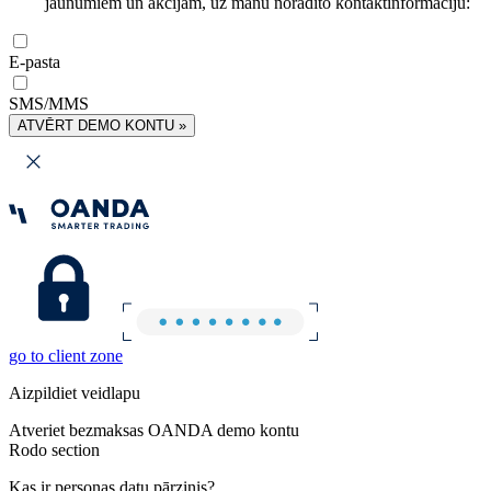
jaunumiem un akcijām, uz manu norādīto kontaktinformāciju:
E-pasta
SMS/MMS
ATVĒRT DEMO KONTU »
go to client zone
Aizpildiet veidlapu
Atveriet bezmaksas OANDA demo kontu
Rodo section
Kas ir personas datu pārzinis?