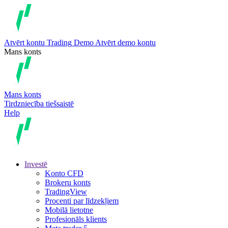
Atvērt kontu
Trading
Demo
Atvērt demo kontu
Mans konts
Mans konts
Tirdzniecība tiešsaistē
Help
Investē
Konto CFD
Brokeru konts
TradingView
Procenti par līdzekļiem
Mobilā lietotne
Profesionāls klients