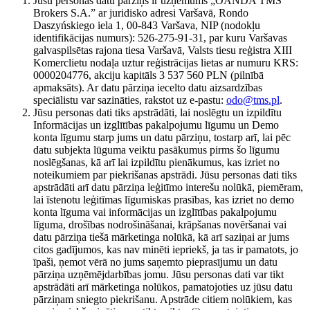
Jūsu personas datu pārziņš ir uzņēmums „OANDA TMS
Brokers S.A.” ar juridisko adresi Varšavā, Rondo
Daszyńskiego iela 1, 00-843 Varšava, NIP (nodokļu
identifikācijas numurs): 526-275-91-31, par kuru Varšavas
galvaspilsētas rajona tiesa Varšavā, Valsts tiesu reģistra XIII
Komerclietu nodaļa uztur reģistrācijas lietas ar numuru KRS:
0000204776, akciju kapitāls 3 537 560 PLN (pilnībā
apmaksāts). Ar datu pārziņa iecelto datu aizsardzības
speciālistu var sazināties, rakstot uz e-pastu:
odo@tms.pl
.
Jūsu personas dati tiks apstrādāti, lai noslēgtu un izpildītu
Informācijas un izglītības pakalpojumu līgumu un Demo
konta līgumu starp jums un datu pārziņu, tostarp arī, lai pēc
datu subjekta lūguma veiktu pasākumus pirms šo līgumu
noslēgšanas, kā arī lai izpildītu pienākumus, kas izriet no
noteikumiem par piekrišanas apstrādi. Jūsu personas dati tiks
apstrādāti arī datu pārziņa leģitīmo interešu nolūkā, piemēram,
lai īstenotu leģitīmas līgumiskas prasības, kas izriet no demo
konta līguma vai informācijas un izglītības pakalpojumu
līguma, drošības nodrošināšanai, krāpšanas novēršanai vai
datu pārziņa tiešā mārketinga nolūkā, kā arī saziņai ar jums
citos gadījumos, kas nav minēti iepriekš, ja tas ir pamatots, jo
īpaši, ņemot vērā no jums saņemto pieprasījumu un datu
pārziņa uzņēmējdarbības jomu. Jūsu personas dati var tikt
apstrādāti arī mārketinga nolūkos, pamatojoties uz jūsu datu
pārziņam sniegto piekrišanu. Apstrāde citiem nolūkiem, kas