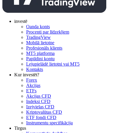
investē
Oanda konts
Procenti par līdzekļiem
TradingView
Mobilā lietotne
Profesionāls klients
MT5 platforma
Papildini kontu
Lejupielādē lietotni vai MT5
Kontakts
Kur investēt?
Forex
Akcijas
ETFs
Akcijas CFD
Indeksi CFD
Izejvielas CFD
Kriptovalūtas CFD
ETF fondi CFD
Instrumentu specifikācija
Tirgus