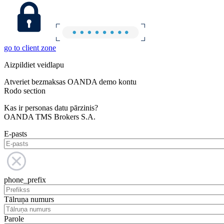
go to client zone
Aizpildiet veidlapu
Atveriet bezmaksas OANDA demo kontu
Rodo section
Kas ir personas datu pārzinis?
OANDA TMS Brokers S.A.
E-pasts
phone_prefix
Tālruņa numurs
Parole