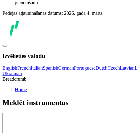
pieņemšanu.
Pēdējās atjaunināšanas datums: 2026. gada 4. marts.
Izvēlieties valodu
English
French
Italian
Spanish
German
Portuguese
Dutch
Czech
Latvian
L
Ukrainian
Breadcrumb
Home
Meklēt instrumentus