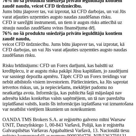
76% no šā produktu sniedzēja privāto ieguldītāju kontiem
zaudē naudu, veicot CFD tirdzniecību.
Jums būtu jāapsver tas, vai izprotat, kā CFD darbojas, un vai Jūs
varat atļauties uzņemties augsto naudas zaudēšanas risku.
CFD ir sarežģīti instrumenti, un tiem ir augsts risks attiecībā uz
strauju naudas zaudēšanu sviras finansējuma dēļ.
76% no šā produktu sniedzēja privāto ieguldītāju kontiem
zaudē naudu,
veicot CFD tirdzniecību. Jums būtu jāapsver tas, vai izprotat, kā
CFD darbojas, un vai Jūs varat atļauties uzņemties augsto naudas
zaudēšanas risku.
Risku brīdinājums: CFD un Forex darījumi, kas balstīti uz
kredītplecu, ir ar augstu riska pakāpi Jūsu kapitālam, jo zaudējumi
var sasniegt depozīta apmēru. Tāpēc CFD un Forex treidings var
nebūt atbilstošs visiem investoriem. Pārliecinieties, ka Jūs saprotat
ietvertos riskus, un, ja nepieciešams, meklējiet padomu no
neatkarīga avota. Informācija, kas publicēta šajā mājaslapā nav
adresēta kādas konkrētas valsts saņēmējiem, un tā nav paredzēta
izplatīšanai valstīs, kurās šīs informācijas izplatīšana vai izmantošana
var neatbilst vietējiem likumiem un noteikumiem
OANDA TMS Brokers S.A. ar reģistrēto galveno mītni Warsaw
UNIT, Daszyńskiego 1, 00-843 Varšavā, Polijā, kas ir reģistrēta
Galvaspilsētas Varšavas Apgabaltiesā Varšavā, 13. Nacionālā tiesu
reģistra komercnodaļā ar numuru 0000204776, NIP 5262759131,