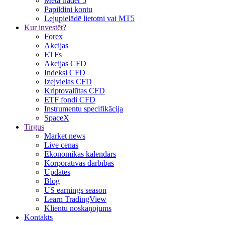
Meta trader 5
Papildini kontu
Lejupielādē lietotni vai MT5
Kur investēt?
Forex
Akcijas
ETFs
Akcijas CFD
Indeksi CFD
Izejvielas CFD
Kriptovalūtas CFD
ETF fondi CFD
Instrumentu specifikācija
SpaceX
Tirgus
Market news
Live cenas
Ekonomikas kalendārs
Korporatīvās darbības
Updates
Blog
US earnings season
Learn TradingView
Klientu noskaņojums
Kontakts