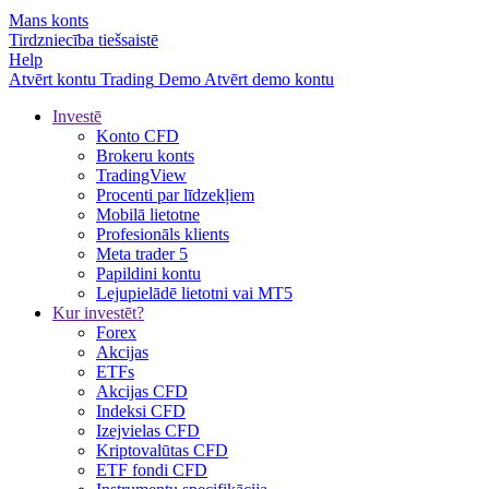
Mans konts
Tirdzniecība tiešsaistē
Help
Atvērt kontu
Trading
Demo
Atvērt demo kontu
Investē
Konto CFD
Brokeru konts
TradingView
Procenti par līdzekļiem
Mobilā lietotne
Profesionāls klients
Meta trader 5
Papildini kontu
Lejupielādē lietotni vai MT5
Kur investēt?
Forex
Akcijas
ETFs
Akcijas CFD
Indeksi CFD
Izejvielas CFD
Kriptovalūtas CFD
ETF fondi CFD