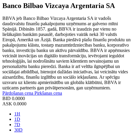
Banco Bilbao Vizcaya Argentaria SA
BBVA jeb Banco Bilbao Vizcaya Argentaria SA ir vadošs
daudzvalstu finanšu pakalpojumu uzņēmums ar galveno mītni
Spānijā. Dibināts 1857. gadā, BBVA ir izaudzis par vienu no
lielākajām bankām pasaulē, darbojoties vairāk nekā 30 valstīs
Eiropā, Amerikā un Āzijā. Banka piedāvā plašu finanšu produktu un
pakalpojumu klāstu, tostarp mazumtirdzniecības banku, korporatīvo
banku, investīciju banku un aktīvu pārvaldību. BBVA ir apņēmusies
veicināt inovācijas un digitālo transformāciju, ievērojami ieguldot
tehnoloģijās, lai nodrošinātu saviem klientiem nevainojamu un
personalizētu banku pieredzi. Banka ir arī veltīta ilgtspējībai un
sociālajai atbildībai, īstenojot dažādas iniciatīvas, lai veicinātu vides
aizsardzību, finanšu izglītību un sociālo iekļaušanu. Ar spēcīgu
uzsvaru uz klientu apmierinātību un globālu klātbūtni, BBVA ir
uzticams partneris gan privātpersonām, gan uzņēmumiem.
Pārdošanas cena
Pirkšanas cena
BID
0.0000
ASK
0.0000
1H
1D
7D
30D