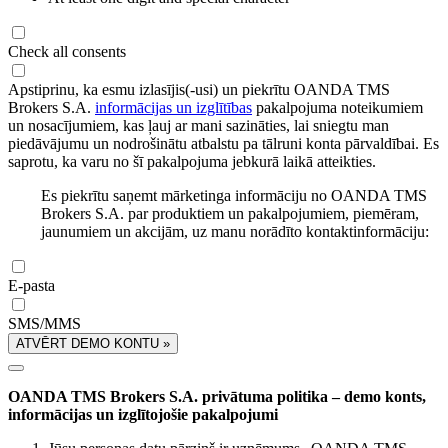
Check all consents
Apstiprinu, ka esmu izlasījis(-usi) un piekrītu OANDA TMS
Brokers S.A.
informācijas un izglītības
pakalpojuma noteikumiem
un nosacījumiem, kas ļauj ar mani sazināties, lai sniegtu man
piedāvājumu un nodrošinātu atbalstu pa tālruni konta pārvaldībai. Es
saprotu, ka varu no šī pakalpojuma jebkurā laikā atteikties.
Es piekrītu saņemt mārketinga informāciju no OANDA TMS
Brokers S.A. par produktiem un pakalpojumiem, piemēram,
jaunumiem un akcijām, uz manu norādīto kontaktinformāciju:
E-pasta
SMS/MMS
ATVĒRT DEMO KONTU »
OANDA TMS Brokers S.A. privātuma politika – demo konts,
informācijas un izglītojošie pakalpojumi