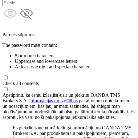
Paroles stiprums:
The password must contain:
8 or more characters
Uppercase and lowercase letters
At least one digit and special character
Check all consents
Apstiprinu, ka esmu izlasījis(-usi) un piekrītu OANDA TMS
Brokers S.A.
informācijas un izglītības
pakalpojuma noteikumiem
un nosacījumiem, kas ļauj ar mani sazināties, lai sniegtu man
piedāvājumu un nodrošinātu atbalstu pa tālruni konta pārvaldībai. Es
saprotu, ka varu no šī pakalpojuma jebkurā laikā atteikties.
Es piekrītu saņemt mārketinga informāciju no OANDA TMS
Brokers S.A. par produktiem un pakalpojumiem, piemēram,