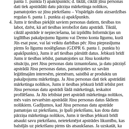
panta 1. punkta f) apakšpunkts; d. tiktāl, ciktāl jūsu personas
dati tiek apstrādāti datu pārziņa mārketinga nolūkos,
pamatojoties uz jūsu piekrišanu – Vispārīgās datu aizsardzības
regulas 6. panta 1. punkta a) apakšpunkts.
Jums ir tiesības piekļūt saviem personas datiem, tiesības tos
labot, dzēst, kā arī tiesības ierobežot datu apstrādi. Tiktāl,
ciktāl apstrāde ir nepieciešama, lai izpildītu Informācijas un
izglītības pakalpojumu līgumu vai Demo konta līgumu, kurā
Jūs esat puse, vai lai veiktu darbības pēc Jūsu pieprasījuma
pirms šo līgumu noslēgšanas (GDPR 6. panta 1. punkta b)
apakšpunkts), Jums ir arī tiesības pārsūtīt datus. Jebkurā brīdī
Jums ir tiesības iebilst, pamatojoties uz Jūsu konkrēto
situāciju, pret Jūsu personas datu izmantošanu, ja datu pārziņš
apstrādā Jūsu personas datus, pamatojoties uz savām
leģitīmajām interesēm, piemēram, saistībā ar produktu un
pakalpojumu mārketingu. Ja Jūsu personas dati tiek apstrādāti
mārketinga nolūkos, Jums ir tiesības jebkurā brīdī iebilst pret
Jūsu personas datu apstrādi šādā mārketingā, ieskaitot
profilēšanu. Ja Jūs iebilstat pret apstrādi mārketinga nolūkos,
mēs vairs nevarēsim apstrādāt Jūsu personas datus šādiem
nolūkiem. Gadījumos, kad Jūsu personas datu apstrāde
pamatojas uz piekrišanu, jo īpaši piekrišanu, kas dota datu
pārziņa mārketinga nolūkos, Jums ir tiesības jebkurā brīdī
atsaukt savu piekrišanu, neietekmējot apstrādes likumību, kas
balstījās uz piekrišanu pirms tās atsaukšanas. Ja uzskatāt, ka