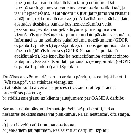
pārziņam kā jūsu profila attēls un tālruņa numurs. Datu
pārziņš var lūgt jums sniegt citus personas datus tikai tad, ja
tas ir nepieciešams, lai atbildētu uz jūsu jautājumu vai risinātu
jautājumu, uz kuru attiecas saziņa. Atkarībā no situācijas datu
apstrādes tiesiskais pamats būs nepieciešamība veikt
pasākumus pēc datu subjekta lūguma pirms līguma vai
vienošanās noslēgšanas starp jums un datu pārziņu saskaņā ar
Informācijas un izglītības pakalpojumu noteikumiem (GDPR
6. panta 1. punkta b) apakšpunkts); un citos gadījumos – datu
pārziņa leģitīmās intereses (GDPR 6. panta 1. punkta f)
apakšpunkts), kas izpaužas kā nepieciešamība atrisināt ziņoto
jautājumu, kas saistīts ar datu pārziņa uzņēmējdarbību (GDPR
6. panta 1. punkta f) apakšpunkts).
Drošības apsvērumu dēļ saruna ar datu pārziņu, izmantojot lietotni
„WhatsApp“, var attiekties vienīgi uz:
a) atbalstu konta atvēršanas procesā (izskaidrojot reģistrācijas
procedūras posmus);
b) atbilžu sniegšanu uz klientu jautājumiem par OANDA darbību.
Saruna ar datu pārziņu, izmantojot WhatsApp lietotni, nekad
nesaturēs nekādas saites vai pielikumus, kā arī neattiecas, cita starpā,
uz:
a) jūsu līdzekļu atlikumu naudas kontā;
b) jebkādiem jautājumiem, kas saistīti ar darījumu izpildi;